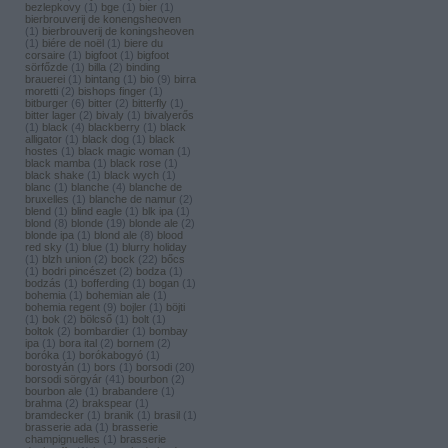
bezlepkovy
(
1
)
bge
(
1
)
bier
(
1
)
bierbrouverij de konengsheoven
(
1
)
bierbrouverij de koningsheoven
(
1
)
biére de noël
(
1
)
biere du
corsaire
(
1
)
bigfoot
(
1
)
bigfoot
sörfőzde
(
1
)
billa
(
2
)
binding
brauerei
(
1
)
bintang
(
1
)
bio
(
9
)
birra
moretti
(
2
)
bishops finger
(
1
)
bitburger
(
6
)
bitter
(
2
)
bitterfly
(
1
)
bitter lager
(
2
)
bivaly
(
1
)
bivalyerős
(
1
)
black
(
4
)
blackberry
(
1
)
black
alligator
(
1
)
black dog
(
1
)
black
hostes
(
1
)
black magic woman
(
1
)
black mamba
(
1
)
black rose
(
1
)
black shake
(
1
)
black wych
(
1
)
blanc
(
1
)
blanche
(
4
)
blanche de
bruxelles
(
1
)
blanche de namur
(
2
)
blend
(
1
)
blind eagle
(
1
)
blk ipa
(
1
)
blond
(
8
)
blonde
(
19
)
blonde ale
(
2
)
blonde ipa
(
1
)
blond ale
(
8
)
blood
red sky
(
1
)
blue
(
1
)
blurry holiday
(
1
)
blzh union
(
2
)
bock
(
22
)
bőcs
(
1
)
bodri pincészet
(
2
)
bodza
(
1
)
bodzás
(
1
)
bofferding
(
1
)
bogan
(
1
)
bohemia
(
1
)
bohemian ale
(
1
)
bohemia regent
(
9
)
bojler
(
1
)
böjti
(
1
)
bok
(
2
)
bölcső
(
1
)
bolt
(
1
)
boltok
(
2
)
bombardier
(
1
)
bombay
ipa
(
1
)
bora ital
(
2
)
bornem
(
2
)
boróka
(
1
)
borókabogyó
(
1
)
borostyán
(
1
)
bors
(
1
)
borsodi
(
20
)
borsodi sörgyár
(
41
)
bourbon
(
2
)
bourbon ale
(
1
)
brabandere
(
1
)
brahma
(
2
)
brakspear
(
1
)
bramdecker
(
1
)
branik
(
1
)
brasil
(
1
)
brasserie ada
(
1
)
brasserie
champignuelles
(
1
)
brasserie