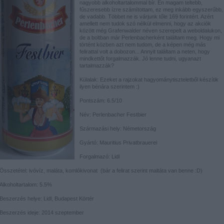
nagyobb alkoholtartalommal bír. Én magam teltebb,
fűszeresebb ízre számítottam, ez meg inkább egyszerűbb,
de vadabb. Többet ne is várjunk tőle 169 forintért. Azért
amellett nem tudok szó nélkül elmenni, hogy az akciók
között még Grafenwalder néven szerepelt a weboldalukon,
de a boltban már Perlenbacherként találtam meg. Hogy mi
történt közben azt nem tudom, de a képen még más
felirattal volt a dobozon... Annyit találtam a neten, hogy
mindkettőt forgalmazzák. Jó lenne tudni, ugyanazt
tartalmazzák?
Külalak: Ezeket a rajzokat hagyománytiszteletből készítik
ilyen bénára szerintem :)
Pontszám: 6.5/10
Név: Perlenbacher Festbier
Származási hely: Németország
Gyártó: Mauritius Privatbrauerei
Forgalmazó: Lidl
Összetétel: ivóvíz, maláta, komlókivonat (bár a felirat szerint maltáta van benne :D)
Alkoholtartalom: 5.5%
Beszerzés helye: Lidl, Budapest Körtér
Beszerzés ideje: 2014 szeptember