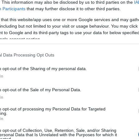
. This information may also be disclosed by us to third parties on the
IA
Participants
that may further disclose it to other third parties.
https://sorfigyelo.blog.hu/api/trackback/id/6732613
 that this website/app uses one or more Google services and may gath
Kommentek:
including but not limited to your visit or usage behaviour. You may click 
 hozzászólások a
vonatkozó jogszabályok
értelmében felhasználói tartalomnak minősülnek, értük a
szolgáltatás technikai
üzemeltető
 to Google and its third-party tags to use your data for below specifi
emmilyen felelősséget nem vállal, azokat nem ellenőrzi. Kifogás esetén forduljon a blog szerkesztőjéhez. Részletek a
Felhasználá
eltételekben
és az
adatvédelmi tájékoztatóban
.
ogle consent section.
WFR
2015.09.14. 22:14:25
Az idei verziónak eléggé tartós tömött paplanhabja van, és hát félbarna, talán azért sötét.
l Data Processing Opt Outs
Egyszerű, úgy lidles szinten nem rossz, de azért a másik festbier, a paulaner az jóval
magasabb ligás.
Válasz erre
o opt-out of the Sharing of my personal data.
In
Permon Hopper Mosaic
2017.05.30. 14:39:40
Sötét, borostyános szín, némi test, édeskés, kicsit savanykás íz, keserűsé
semmi. Jellegtelen. Az alkohol elnyom mindent. A Perlenbacher Pils borzalm
o opt-out of the Sale of my Personal Data.
volt, ez már éppen iható, de nem sok értelme van 199 Ft-ért.
In
Válasz erre
to opt-out of processing my Personal Data for Targeted
Brother Wolf
2026.02.20. 17:34:30
ing.
In
Jó sör ez, a korábbiakat nem ismerem.
De 20025-ös nagyon ízlik.
o opt-out of Collection, Use, Retention, Sale, and/or Sharing
Válasz erre
ersonal Data that Is Unrelated with the Purposes for which it
lected.