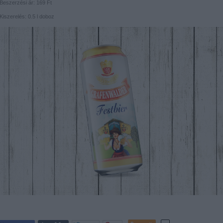
Beszerzési ár: 169 Ft
Kiszerelés: 0.5 l doboz