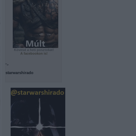
Kövesd a heti posztokat!
A facebookon is!
">
starwarshirado