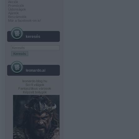
Akciók
Promóciók
Újdonságok
Ajánlók
Beszámolók
Már a facebook-on is!
keresés
leonardo.ai
leonardo.blog.hu
Sci-fi világok
Fantasztikus városok
Képzelt bolygók