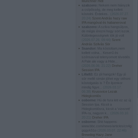
Münchner Hell
szabzero:
Nekem nem hiányzik
a csípősség, de meg kellett
kóstolni. Érdekes..
(
2026.07.27.
20:24
)
Szent András hazy raw
IPA mangóval és habaneroval
szabzero:
A szilva hangsúlyos,
de mégis érezni hogy sört iszok.
Különlegességnek tök jó volt
(
2026.07.26. 09:44
)
Szent
András Szilvás Sör
Ssandor:
Ma kóstoltam,nem
kellett volna... Keserű és
szénsavval telenyomott tévedés.
A Pale ale vagy a Hide...
(
2026.06.06. 21:22
)
Dreher
Session IPA
Lilla92:
Ez jól hangzik! Egy jó
sör mellé simán jöhet egy otthoni
kóstolgatás is ? Én ilyenkor
mindig figye...
(
2026.03.17.
06:38
)
Krusovice Lezak
Hidegkomlós
osborne:
Hú de fura lett ez az új
Session Ipa. Kicsit a
Hidegkomlósra, kicsit a 'vizezett'
IPA-ra, nagyon k...
(
2026.03.10.
20:21
)
Dreher IPA
osborne:
Shit happens:
www.bbc.com/news/articles/cn4g
gqgyk51o
(
2026.03.07. 22:46
)
Brewdog Hazy Jane