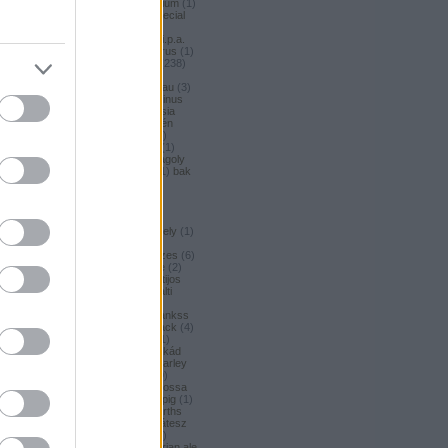
argus honey
(
1
)
argus premium
(
1
)
argus pšeničné
(
1
)
argus special
(
2
)
argus strong
(
1
)
argus
unfiltered
(
1
)
armbandusz k.i.p.a.
(
1
)
asahi
(
17
)
Asahi
(
3
)
asterus
(
1
)
ászok
(
3
)
aubel
(
2
)
auchan
(
238
)
A
auchan craft
(
1
)
aucjan
(
1
)
augsburger
(
4
)
augustinerbrau
(
3
)
aurora
(
1
)
ausztria
(
3
)
aventinus
(
2
)
ayinger
(
1
)
azarot
(
1
)
ázsia
(
12
)
ázsiai
(
2
)
azuga
(
1
)
az én
söröm
(
5
)
az ország söre
(
2
)
b*bop fermentory
(
2
)
Bäder
(
1
)
Bäder búza
(
1
)
bagoly
(
1
)
bagoly
BA
(
1
)
bajor
(
3
)
bajor búza
(
1
)
bak
(
8
)
bakalar
(
3
)
bakalár
(
3
)
bakancslista
(
1
)
baklava
(
1
)
baksör
(
1
)
balatoni
(
2
)
balatonszentgyörgyi
(
2
)
balatonszentgyörgyi sörműhely
(
1
)
balatonvilágosi
(
1
)
Balihai
(
2
)
BaliHai
(
2
)
Bali Hai
(
2
)
balkezes
(
6
)
balmacassie industrial estate
(
2
)
baltic
(
4
)
baltic porter
(
5
)
Baltijos
(
1
)
baltika
(
1
)
baltika 7
(
1
)
balti
porter
(
5
)
banana bread
(
1
)
banános
(
1
)
banghard
(
1
)
bankss
(
1
)
banskobystricky
(
2
)
barack
(
4
)
barackos
(
3
)
barátok söre
(
1
)
barbar
(
3
)
barcelona
(
1
)
barikád
(
1
)
barista
(
1
)
baristaut
(
1
)
barley
wine
(
2
)
barlog
(
3
)
barna
(
89
)
barna sör
(
51
)
baron
(
1
)
Barossa
(
1
)
Barossa Valley
(
1
)
barrelpig
(
1
)
barrel aged
(
2
)
barths
(
2
)
barths
extra strong
(
1
)
bartók delikátesz
(
61
)
bastards
(
1
)
baumax
(
1
)
Bavaria
(
3
)
bavaria
(
3
)
bavarian ale