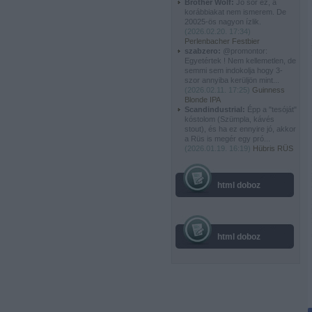
Brother Wolf:
Jó sör ez, a
korábbiakat nem ismerem. De
20025-ös nagyon ízlik.
(
2026.02.20. 17:34
)
Perlenbacher Festbier
szabzero:
@promontor:
Egyetértek ! Nem kellemetlen, de
semmi sem indokolja hogy 3-
szor annyiba kerüljön mint...
(
2026.02.11. 17:25
)
Guinness
Blonde IPA
Scandindustrial:
Épp a "tesóját"
kóstolom (Szümpla, kávés
stout), és ha ez ennyire jó, akkor
a Rüs is megér egy pró...
(
2026.01.19. 16:19
)
Hübris RÜS
html doboz
html doboz