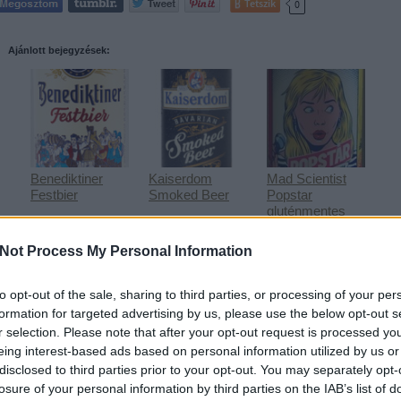
Tetszik
0
Ajánlott bejegyzések:
Benediktiner
Kaiserdom
Mad Scientist
Festbier
Smoked Beer
Popstar
gluténmentes
IPA
Not Process My Personal Information
to opt-out of the sale, sharing to third parties, or processing of your per
formation for targeted advertising by us, please use the below opt-out s
r selection. Please note that after your opt-out request is processed y
Cece Fresh IPA
Buckskin Kölsch
eing interest-based ads based on personal information utilized by us or
disclosed to third parties prior to your opt-out. You may separately opt-
losure of your personal information by third parties on the IAB’s list of
A bejegyzés trackback címe: