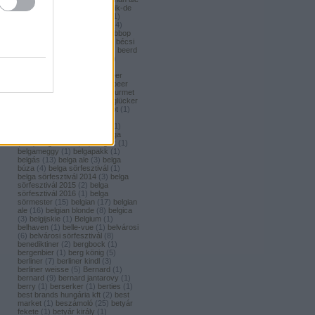
(
1
)
bavaria brouwerij
(
3
)
bavik-de
brabandere
(
1
)
bayreuther
(
1
)
bayreuther bierbrauerei ag.
(
4
)
bazooka
(
1
)
bazsalikom
(
1
)
bbop
(
1
)
be(er) cool
(
1
)
becks
(
1
)
bécsi
ászok
(
4
)
beer
(
2
)
beerci
(
1
)
beerd
brew design
(
1
)
beerfort
(
10
)
beerka
(
1
)
beerselection
(
2
)
beerside
(
6
)
beertailor
(
9
)
beer
board kft.
(
1
)
beer box
(
52
)
beer
burger barbecue
(
6
)
beer gourmet
(
11
)
beet
(
1
)
beetroot
(
1
)
beglücker
(
1
)
beharangozó
(
1
)
behemót
(
1
)
békésszentandrási
(
4
)
békésszentandrási szilvás
(
1
)
Belatiny
(
1
)
Belerose
(
1
)
belga
(
157
)
belgaco kft
(
87
)
belgák
(
1
)
belgameggy
(
1
)
belgapakk
(
1
)
belgás
(
13
)
belga ale
(
3
)
belga
búza
(
4
)
belga sörfesztivál
(
1
)
belga sörfesztivál 2014
(
3
)
belga
sörfesztivál 2015
(
2
)
belga
sörfesztivál 2016
(
1
)
belga
sörmester
(
15
)
belgian
(
17
)
belgian
ale
(
16
)
belgian blonde
(
8
)
belgica
(
3
)
belgijskie
(
1
)
Belgium
(
1
)
belhaven
(
1
)
belle-vue
(
1
)
belvárosi
(
6
)
belvárosi sörfesztivál
(
8
)
benediktiner
(
2
)
bergbock
(
1
)
bergenbier
(
1
)
berg könig
(
5
)
berliner
(
7
)
berliner kindl
(
3
)
berliner weisse
(
5
)
Bernard
(
1
)
bernard
(
9
)
bernard jantarovy
(
1
)
berry
(
1
)
berserker
(
1
)
berties
(
1
)
best brands hungária kft
(
2
)
best
market
(
1
)
beszámoló
(
25
)
betyár
fekete
(
1
)
betyár király
(
1
)