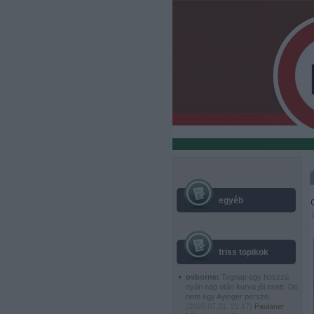
egyéb
friss topikok
osborne:
Tegnap egy hoszzú
nyári nap után kurva jól esett. De
nem egy Ayinger persze.
(
2026.07.31. 21:17
)
Paulaner