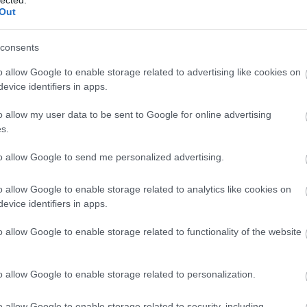
Kommentezéshez
lépj be
, vagy
regisztrálj
! ‐
Belépés Facebookkal
Out
SÜTI BEÁLLÍTÁSOK MÓDOSÍTÁS
consents
o allow Google to enable storage related to advertising like cookies on
evice identifiers in apps.
o allow my user data to be sent to Google for online advertising
s.
to allow Google to send me personalized advertising.
o allow Google to enable storage related to analytics like cookies on
evice identifiers in apps.
o allow Google to enable storage related to functionality of the website
o allow Google to enable storage related to personalization.
o allow Google to enable storage related to security, including