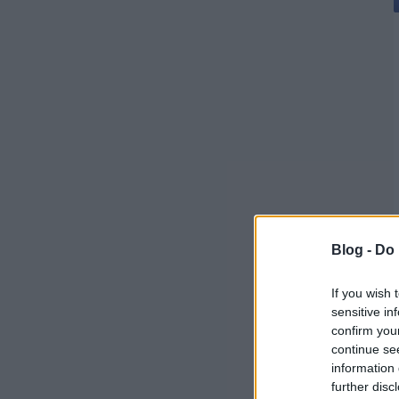
Blog -
Do 
If you wish 
sensitive in
confirm you
continue se
information 
further disc