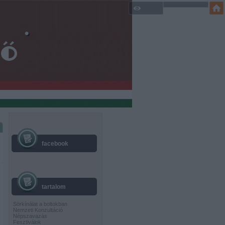
facebook
tartalom
Sörkínálat a boltokban
Nemzeti Konzultáció
Népszavazás
Fesztiválok