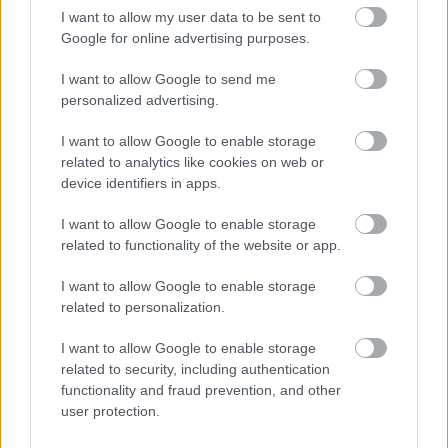
I want to allow my user data to be sent to
Google for online advertising purposes.
I want to allow Google to send me
personalized advertising.
I want to allow Google to enable storage
related to analytics like cookies on web or
Stari Rubin Hood
device identifiers in apps.
bottleopener
•
2020. december 04.
0
I want to allow Google to enable storage
related to functionality of the website or app.
Illat: enyhén kávés, nem édes karamell Hab: krémes,
I want to allow Google to enable storage
sárgásbarnásan piszkos, hamar leapad Szín:
related to personalization.
rozsdavörös, kicsit ködös, de fénynél rubinos
Érdekes. Az elején jön valamiféle várt véres-vasas íz,
I want to allow Google to enable storage
majd rájövünk, hogy a sör alapja egy jól megpörkölt,
related to security, including authentication
kávés stout lehet, ami színével becsapja az…
functionality and fraud prevention, and other
user protection.