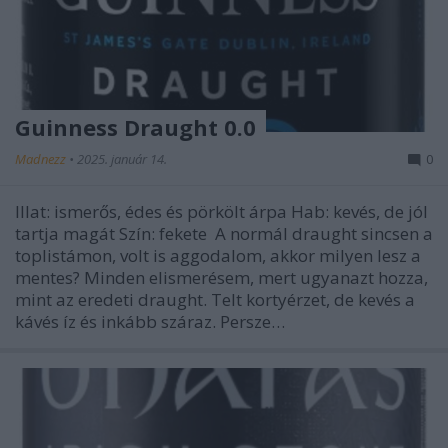
Guinness Draught 0.0
Madnezz
•
2025. január 14.
0
Illat: ismerős, édes és pörkölt árpa Hab: kevés, de jól
tartja magát Szín: fekete A normál draught sincsen a
toplistámon, volt is aggodalom, akkor milyen lesz a
mentes? Minden elismerésem, mert ugyanazt hozza,
mint az eredeti draught. Telt kortyérzet, de kevés a
kávés íz és inkább száraz. Persze…