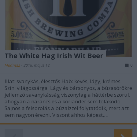
The White Hag Irish Wit Beer
Madnezz
•
2018. május 18.
0
Illat: svanykás, élesztős Hab: kevés, lágy, krémes
Szín: világossárga Lágy és bársonyos, a búzasörökre
jellemző savanykásság viszonylag a háttérbe szorul,
ahogyan a narancs és a koriander sem tolakodó.
Sajnos a felsorolás a búzaízzel folytatódik, mert azt
sem nagyon érezni. Viszont ahhoz képest,…