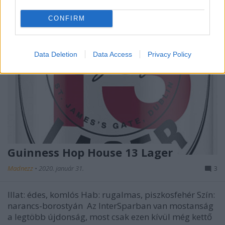
CONFIRM
Data Deletion
Data Access
Privacy Policy
Guinness Hop House 13 Lager
Madnezz
•
2020. január 31.
3
Illat: édes, komlós Hab: rugalmas, piszkosfehér Szín:
narancs-borostyán Az InterSparban van mostanság
a legtöbb újdonság, most csak ezen kívül még kettő