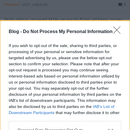
Madnezz
•
2021. május 09.
0
Illat: citrus, mangó Hab: masszív Szín: világos arany
Még mindig nem vagyok az american wheat
Blog -
Do Not Process My Personal Information
rajongója, de ez kifejezetten jól sikerült. A stílusnak
megfelelően a búzát nem, vagy alig érezni, ezt
meghagyták a bajoroknak. Viszont a komlózás
If you wish to opt-out of the sale, sharing to third parties, or
fenomenális. Friss, erőteljes, finom. Fanyar citrus…
processing of your personal or sensitive information for
targeted advertising by us, please use the below opt-out
section to confirm your selection. Please note that after your
opt-out request is processed you may continue seeing
interest-based ads based on personal information utilized by
us or personal information disclosed to third parties prior to
your opt-out. You may separately opt-out of the further
disclosure of your personal information by third parties on the
IAB’s list of downstream participants. This information may
also be disclosed by us to third parties on the
IAB’s List of
Downstream Participants
that may further disclose it to other
third parties.
Please note that this website/app uses one or more Google