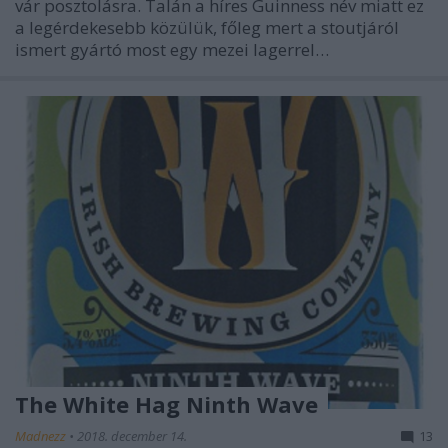
vár posztolásra. Talán a híres Guinness név miatt ez
a legérdekesebb közülük, főleg mert a stoutjáról
ismert gyártó most egy mezei lagerrel…
The White Hag Ninth Wave
Madnezz
•
2018. december 14.
13