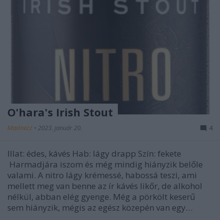
O'hara's Irish Stout
Madnezz
•
2023. január 20.
4
Illat: édes, kávés Hab: lágy drapp Szín: fekete
Harmadjára iszom és még mindig hiányzik belőle
valami. A nitro lágy krémessé, habossá teszi, ami
mellett meg van benne az ír kávés likőr, de alkohol
nélkül, abban elég gyenge. Még a pörkölt keserű
sem hiányzik, mégis az egész közepén van egy…