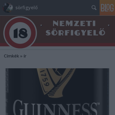
sörfigyelő
Címkék
»
ír