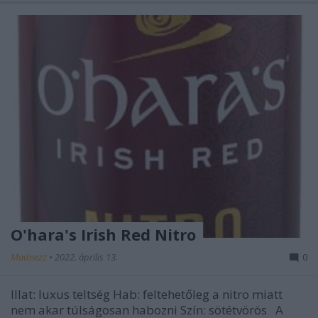
O'hara's Irish Red Nitro
Madnezz
•
2022. április 13.
0
Illat: luxus teltség Hab: feltehetőleg a nitro miatt
nem akar túlságosan habozni Szín: sötétvörös A