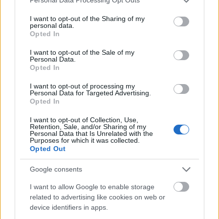
Personal Data Processing Opt Outs
services and may gather and store information including but
not limited to your visit or usage behaviour. You may click to
I want to opt-out of the Sharing of my
personal data.
grant or deny consent to Google and its third-party tags to
Opted In
The Crafty Irish IPA
use your data for below specified purposes in below Google
consent section.
I want to opt-out of the Sale of my
Madnezz
•
2021. április 30.
3
Personal Data.
Opted In
Illat: mangó, ananász Hab: masszív Szín: narancsos
I want to opt-out of processing my
arany Jól sikerült itatós IPA, talán kissé túl
Personal Data for Targeted Advertising.
Opted In
szénsavas. Édes gyümölcsösség, keserű komlózás,
fanyar utóíz. A kortyérzet is rendben, a jól bevált
I want to opt-out of Collection, Use,
kekszes malátázás itt is működik. A mélységet
Retention, Sale, and/or Sharing of my
Personal Data that Is Unrelated with the
hiányolom, de így is egy korrekt, frissítő…
Purposes for which it was collected.
Opted Out
Google consents
I want to allow Google to enable storage
related to advertising like cookies on web or
device identifiers in apps.