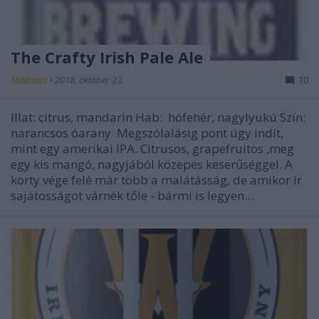
The Crafty Irish Pale Ale
Madnezz
•
2018. október 23.
10
Illat: citrus, mandarin Hab: hófehér, nagylyukú Szín:
narancsos óarany Megszólalásig pont úgy indít,
mint egy amerikai IPA. Citrusos, grapefruitos ,meg
egy kis mangó, nagyjából közepes keserűséggel. A
korty vége felé már több a malátásság, de amikor ír
sajátosságot várnék tőle - bármi is legyen…