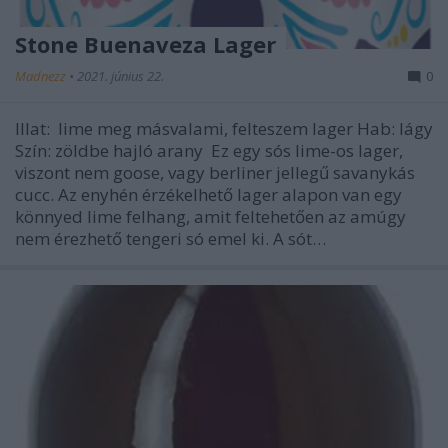
Stone Buenaveza Lager
Madnezz
•
2021. június 22.
0
Illat: lime meg másvalami, felteszem lager Hab: lágy
Szín: zöldbe hajló arany Ez egy sós lime-os lager,
viszont nem goose, vagy berliner jellegű savanykás
cucc. Az enyhén érzékelhető lager alapon van egy
könnyed lime felhang, amit feltehetően az amúgy
nem érezhető tengeri só emel ki. A sót…