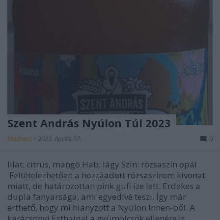
Szent András Nyúlon Túl 2023
Madnezz
•
2023. április 07.
0
Illat: citrus, mangó Hab: lágy Szín: rózsaszín opál
Feltételezhetően a hozzáadott rózsaszirom kivonat
miatt, de határozottan pink gufi íze lett. Érdekes a
dupla fanyarsága, ami egyedivé teszi. Így már
érthető, hogy mi hiányzott a Nyúlon Innen-ből. A
karácsonyi Esthajnal a gyümölcsök ellenére is…