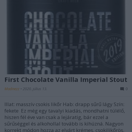
First Chocolate Vanilla Imperial Stout
Madnezz
•
2020. július 13.
0
Illat: masszív csokis likőr Hab: drapp sűrű lágy Szín:
fekete Ez még egy tavalyi kiadás, mondhatni túlélő,
hiszen fél éve van csak a lejáratig, bár ezzel a
sűrűséggel és alkohollal tovább is kihúzná. Nagyon
korrekt módon hozza az elvárt krémes, csokilikőrös,