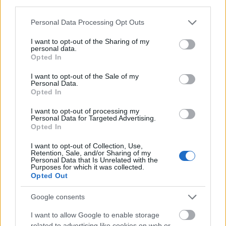
third parties.
Please note that this website/app uses one or more Google
Personal Data Processing Opt Outs
services and may gather and store information including but
not limited to your visit or usage behaviour. You may click to
I want to opt-out of the Sharing of my
personal data.
grant or deny consent to Google and its third-party tags to
Opted In
use your data for below specified purposes in below Google
Horizont Winter Joe
consent section.
I want to opt-out of the Sale of my
Personal Data.
Opted In
Madnezz
•
2021. december 15.
3
I want to opt-out of processing my
Illat: telt, édes, kávés Hab: rugalmas, drapp Szín:
Personal Data for Targeted Advertising.
Opted In
sötétbarna Ez már a második hazai téli sör ánizzsal
a Fóti Sánta Klausz után. Azonban itt néhány trükkel
I want to opt-out of Collection, Use,
meg tudták szelídíteni. Az egyik ilyen ravaszság a
Retention, Sale, and/or Sharing of my
Personal Data that Is Unrelated with the
zabpehely, mely a kortyérzetet javítja fel, a másik
Purposes for which it was collected.
pedig a kakaóbab, ami a teltséget…
Opted Out
Google consents
I want to allow Google to enable storage
related to advertising like cookies on web or