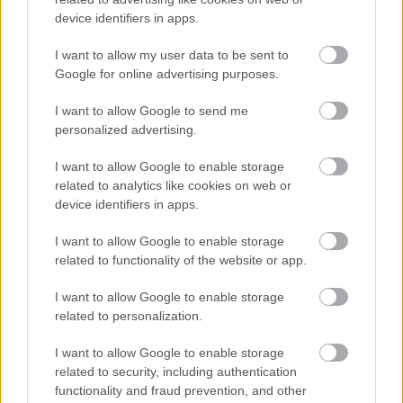
device identifiers in apps.
I want to allow my user data to be sent to
Google for online advertising purposes.
I want to allow Google to send me
personalized advertising.
I want to allow Google to enable storage
related to analytics like cookies on web or
device identifiers in apps.
Esthajnal '21
I want to allow Google to enable storage
Madnezz
•
2021. november 23.
2
related to functionality of the website or app.
I want to allow Google to enable storage
Illat: porter, mák Hab: rugalmas Szín: sötétbarna
related to personalization.
Amikor elolvastam, hogy ez egy meggyes-mákos
balti porter, hát felnevettem. Ez már tényleg
I want to allow Google to enable storage
süteményesen hangzott. Belegondolva a tavalyi is
related to security, including authentication
balti porter volt, de erősen ribizlis, hogy az alap alig
functionality and fraud prevention, and other
érződött. Jobb lett volna magát a balti portert…