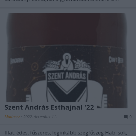
Szent András Esthajnal '22
Madnezz
•
2022. december 11.
0
Illat: édes, fűszeres, leginkább szegfűszeg Hab: sok,