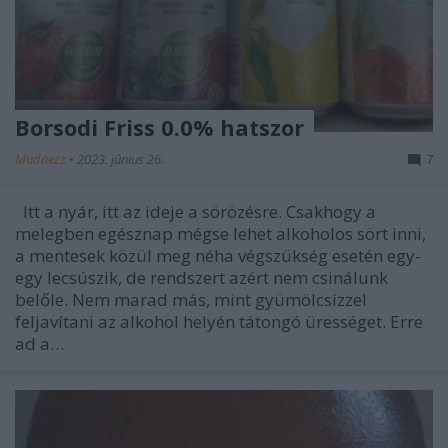
Borsodi Friss 0.0% hatszor
Madnezz
•
2023. június 26.
7
Itt a nyár, itt az ideje a sörözésre. Csakhogy a
melegben egésznap mégse lehet alkoholos sört inni,
a mentesek közül meg néha végszükség esetén egy-
egy lecsúszik, de rendszert azért nem csinálunk
belőle. Nem marad más, mint gyümölcsízzel
feljavítani az alkohol helyén tátongó ürességet. Erre
ad a…