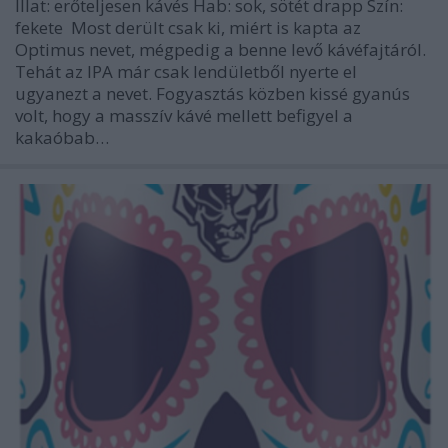
Illat: erőteljesen kávés Hab: sok, sötét drapp Szín:
fekete Most derült csak ki, miért is kapta az
Optimus nevet, mégpedig a benne levő kávéfajtáról.
Tehát az IPA már csak lendületből nyerte el
ugyanezt a nevet. Fogyasztás közben kissé gyanús
volt, hogy a masszív kávé mellett befigyel a
kakaóbab…