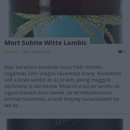
Mort Subite Witte Lambic
Madnezz
•
2021. március 28.
0
Illat: barackos-banános-búza Hab: krémes,
rugalmas Szín: világos narancsos arany Kezdetben
volt a kriek lambic és az jó volt, pedig meggylé
sűrítmény is van benne. Most itt a búzás lambic és
ugyan barack nincs benne, de természetazonos
aromát tartalmaz, amitől tényleg barackkoktél íze
lett és…