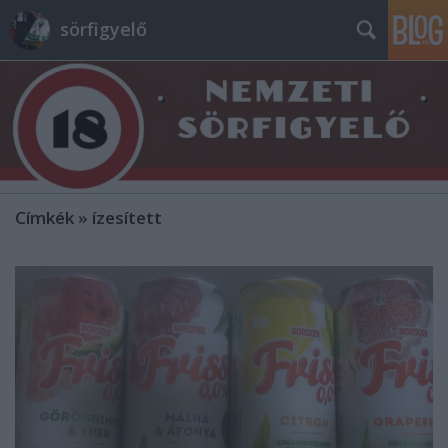
sörfigyelő
Címkék
»
ízesített