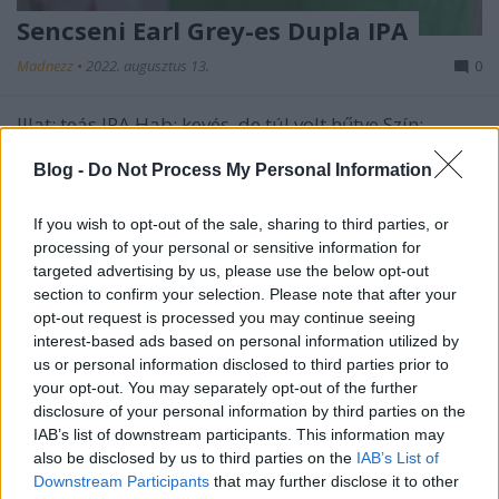
Sencseni Earl Grey-es Dupla IPA
Madnezz
•
2022. augusztus 13.
0
Illat: teás IPA Hab: kevés, de túl volt hűtve Szín:
narancsos óarany A Világ Sörei Kísérletező
Blog -
Do Not Process My Personal Information
Sörcsomag No. 2. Már a dizájnt sem vették túl
komolyan, erős volt a gyanú, hogy a lényeget
tekintve is lazulásról van szó. Mivel a gyümölcsös
If you wish to opt-out of the sale, sharing to third parties, or
sörök már a fülemen jönnek ki, a beszerzés csakis a
processing of your personal or sensitive information for
nyári…
targeted advertising by us, please use the below opt-out
section to confirm your selection. Please note that after your
opt-out request is processed you may continue seeing
interest-based ads based on personal information utilized by
us or personal information disclosed to third parties prior to
your opt-out. You may separately opt-out of the further
disclosure of your personal information by third parties on the
IAB’s list of downstream participants. This information may
also be disclosed by us to third parties on the
IAB’s List of
Downstream Participants
that may further disclose it to other