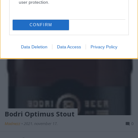
user protection.
CONFIRM
Data Deletion
Data Access
Privacy Policy
Bodri Optimus Stout
Madnezz
•
2021. november 17.
0