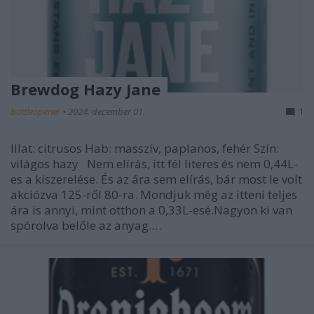
Brewdog Hazy Jane
bottleopener
•
2024. december 01.
1
Illat: citrusos Hab: masszív, paplanos, fehér Szín:
világos hazy Nem elírás, itt fél literes és nem 0,44L-
es a kiszerelése. És az ára sem elírás, bár most le volt
akciózva 125-ről 80-ra. Mondjuk még az itteni teljes
ára is annyi, mint otthon a 0,33L-esé.Nagyon ki van
spórolva belőle az anyag.…