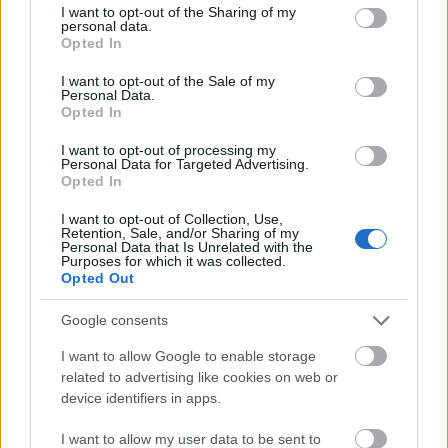
not limited to your visit or usage behaviour. You may click to
I want to opt-out of the Sharing of my
personal data.
grant or deny consent to Google and its third-party tags to
Opted In
use your data for below specified purposes in below Google
consent section.
I want to opt-out of the Sale of my
Personal Data.
Opted In
I want to opt-out of processing my
Personal Data for Targeted Advertising.
Opted In
I want to opt-out of Collection, Use,
Retention, Sale, and/or Sharing of my
Personal Data that Is Unrelated with the
Purposes for which it was collected.
Opted Out
Google consents
Chang Espresso
I want to allow Google to enable storage
bottleopener
•
2024. október 12.
0
related to advertising like cookies on web or
device identifiers in apps.
Illat: kávés lager Hab: apró lyukú, de rugalmas,
hamar eltűnik Szín: sötét félbarna, szűrt Arabica és
I want to allow my user data to be sent to