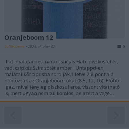
Oranjeboom 12
bottleopener
•
2024. október 02.
0
Illat: malátaédes, narancshéjas Hab: piszkosfehér,
vad, csipkés Szín: sötét amber Untappd-en
malátalikőr típusba sorolják, illetve 2,8 pont alá
pontozzák az Oranjeboom-okat (8.5, 12, 16). Előbbi
igaz, mivel tényleg piszkosul erős, viszont vitatható
is, mert ugyan nem túl komlós, de azért a vége…