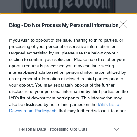
Blog -
Do Not Process My Personal Information
If you wish to opt-out of the sale, sharing to third parties, or
processing of your personal or sensitive information for
targeted advertising by us, please use the below opt-out
section to confirm your selection. Please note that after your
opt-out request is processed you may continue seeing
Oranjeboom 8.5
interest-based ads based on personal information utilized by
us or personal information disclosed to third parties prior to
bottleopener
•
2024. október 16.
0
your opt-out. You may separately opt-out of the further
disclosure of your personal information by third parties on the
Illat: erős sör, malátaédesség visszafogottabb Hab:
IAB’s list of downstream participants. This information may
piszkosfehér, eltűnik hamar Szín: világosabb arany
also be disclosed by us to third parties on the
IAB’s List of
Ezt is 2,8 pont alá pontozzák, pedig sokkal jobb a
Downstream Participants
that may further disclose it to other
12-esnél. Ugyan ebben sem tobzódik a komló, de a
third parties.
maláta olyasmi érzetet nyújt, mint ha egy blonde
Please note that this website/app uses one or more Google
lenne, amit egy alkeszebb apát főzött. A…
Personal Data Processing Opt Outs
services and may gather and store information including but