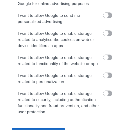
robusta kávéval ízesített lager, ami azért eléggé
Google for online advertising purposes.
fehér holló. Porter-ekbe, stout-okba és mostanság
sour-okba már megszokott kávét rakni, de
I want to allow Google to send me
ivólagerbe nem. A Chang alapsöre nem életem söre,
personalized advertising.
…
I want to allow Google to enable storage
related to analytics like cookies on web or
device identifiers in apps.
I want to allow Google to enable storage
related to functionality of the website or app.
I want to allow Google to enable storage
related to personalization.
I want to allow Google to enable storage
related to security, including authentication
functionality and fraud prevention, and other
user protection.