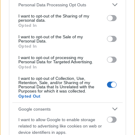
Please note that this website/app uses one or more Google
Personal Data Processing Opt Outs
services and may gather and store information including but
not limited to your visit or usage behaviour. You may click to
I want to opt-out of the Sharing of my
personal data.
grant or deny consent to Google and its third-party tags to
Opted In
use your data for below specified purposes in below Google
Falcon Lager Export
consent section.
I want to opt-out of the Sale of my
Personal Data.
bottleopener
•
2025. május 30.
0
Opted In
I want to opt-out of processing my
Illat: kekszes malátás Hab: lágy, csipkés Szín:
Personal Data for Targeted Advertising.
rézbarna Svédhez képest relatíve ízes sör. Amber-ös
Opted In
kekszes maláta egy kis angolos beütéssel,
I want to opt-out of Collection, Use,
határozottan száraz és eléggé fémes
Retention, Sale, and/or Sharing of my
komlókesernyével a végén (hidegkomló irányába
Personal Data that Is Unrelated with the
Purposes for which it was collected.
megy el). Az élesztője a régi Arany Ászokot idézi
Opted Out
(amikor még nem volt…
Google consents
I want to allow Google to enable storage
related to advertising like cookies on web or
device identifiers in apps.