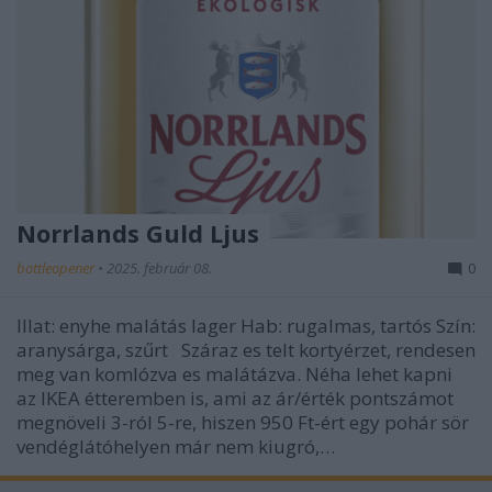
Norrlands Guld Ljus
bottleopener
•
2025. február 08.
0
Illat: enyhe malátás lager Hab: rugalmas, tartós Szín:
aranysárga, szűrt Száraz es telt kortyérzet, rendesen
meg van komlózva es malátázva. Néha lehet kapni
az IKEA étteremben is, ami az ár/érték pontszámot
megnöveli 3-ról 5-re, hiszen 950 Ft-ért egy pohár sör
vendéglátóhelyen már nem kiugró,…