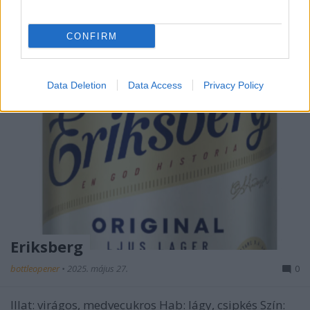
CONFIRM
Data Deletion
Data Access
Privacy Policy
Eriksberg
bottleopener
•
2025. május 27.
0
Illat: virágos, medvecukros Hab: lágy, csipkés Szín: