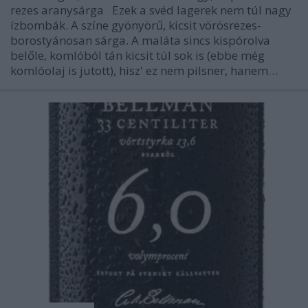
rezes aranysárga Ezek a svéd lagerek nem túl nagy
ízbombák. A színe gyönyörű, kicsit vörösrezes-
borostyánosan sárga. A maláta sincs kispórolva
belőle, komlóból tán kicsit túl sok is (ebbe még
komlóolaj is jutott), hisz' ez nem pilsner, hanem…