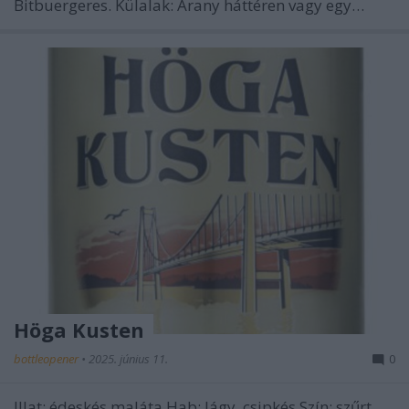
Bitbuergeres. Külalak: Arany háttéren vagy egy…
Höga Kusten
bottleopener
•
2025. június 11.
0
Illat: édeskés maláta Hab: lágy, csipkés Szín: szűrt