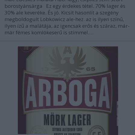
borostyánsárga Ez egy érdekes tétel. 70% lager és
30% ale keveréke. És jó. Kicsit hasonlít a szegény
megboldogult Lobkowicz ale-hez. az is ilyen színű,
ilyen ízű a malátája, az igencsak erős és száraz, már-
már fémes komlókeserű is stimmel.…