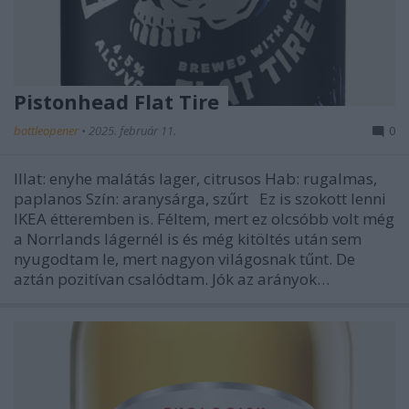
Pistonhead Flat Tire
bottleopener
•
2025. február 11.
0
Illat: enyhe malátás lager, citrusos Hab: rugalmas,
paplanos Szín: aranysárga, szűrt Ez is szokott lenni
IKEA étteremben is. Féltem, mert ez olcsóbb volt még
a Norrlands lágernél is és még kitöltés után sem
nyugodtam le, mert nagyon világosnak tűnt. De
aztán pozitívan csalódtam. Jók az arányok…