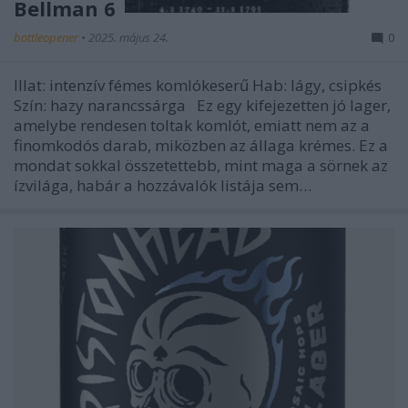
Bellman 6
bottleopener
•
2025. május 24.
0
Illat: intenzív fémes komlókeserű Hab: lágy, csipkés
Szín: hazy narancssárga Ez egy kifejezetten jó lager,
amelybe rendesen toltak komlót, emiatt nem az a
finomkodós darab, miközben az állaga krémes. Ez a
mondat sokkal összetettebb, mint maga a sörnek az
ízvilága, habár a hozzávalók listája sem…