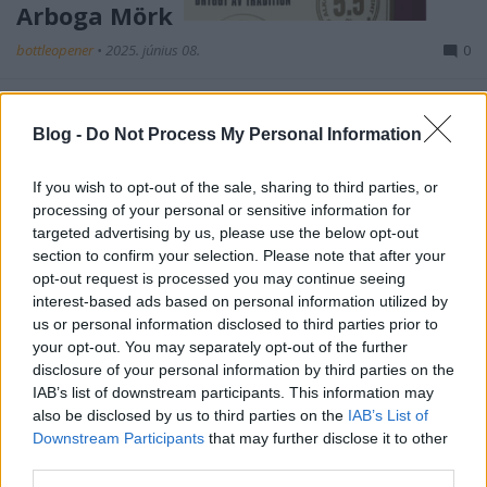
Arboga Mörk
bottleopener
•
2025. június 08.
0
Illat: kávés karamelles Hab: lágy, csipkés Szín: hazy
rézbarna Szerintem ebből meg kell inni egy csomót,
Blog -
Do Not Process My Personal Information
hogy elkezdjen átjönni, hogy mire gondolt a költő. Az
ízvilága még tán a cseh félbarnáknál is
If you wish to opt-out of the sale, sharing to third parties, or
visszafogottabb, alig érzek ki valamit. Meg kell
processing of your personal or sensitive information for
hagyni, a színe nagyon szép, már inkább…
targeted advertising by us, please use the below opt-out
section to confirm your selection. Please note that after your
opt-out request is processed you may continue seeing
interest-based ads based on personal information utilized by
us or personal information disclosed to third parties prior to
your opt-out. You may separately opt-out of the further
disclosure of your personal information by third parties on the
IAB’s list of downstream participants. This information may
also be disclosed by us to third parties on the
IAB’s List of
Downstream Participants
that may further disclose it to other
third parties.