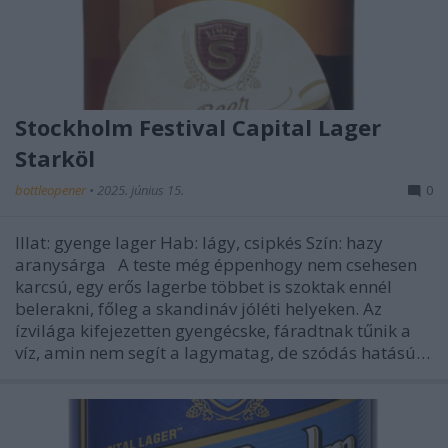
Stockholm Festival Capital Lager
Starköl
bottleopener
•
2025. június 15.
0
Illat: gyenge lager Hab: lágy, csipkés Szín: hazy
aranysárga A teste még éppenhogy nem csehesen
karcsú, egy erős lagerbe többet is szoktak ennél
belerakni, főleg a skandináv jóléti helyeken. Az
ízvilága kifejezetten gyengécske, fáradtnak tűnik a
víz, amin nem segít a lagymatag, de szódás hatású…