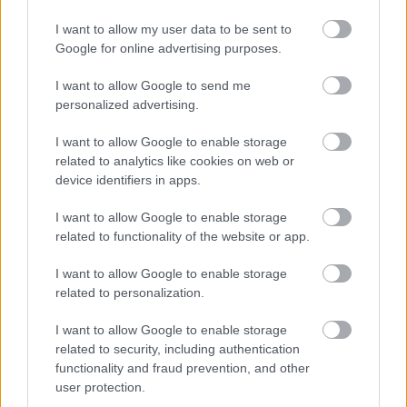
I want to allow my user data to be sent to
Google for online advertising purposes.
I want to allow Google to send me
personalized advertising.
I want to allow Google to enable storage
related to analytics like cookies on web or
device identifiers in apps.
Fagerhult Export
I want to allow Google to enable storage
related to functionality of the website or app.
bottleopener
•
2025. május 30.
0
I want to allow Google to enable storage
Illat: németes lager Hab: lágy, csipkés Szín: szűrt
related to personalization.
aranysárga Az ízvilága pont olyan, mint egy jó
I want to allow Google to enable storage
német lager. Nekem a Radeberger ugrott be. Jó a
related to security, including authentication
szénsav, a maláta korrekt, a komlókesernye száraz,
functionality and fraud prevention, and other
ami pedig elárulja, hogy német volt a vonalvezetés,
user protection.
az a savanyka jellege. Kiváló…