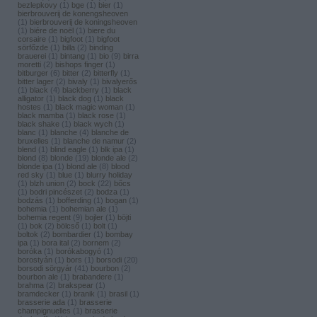
bezlepkovy
(
1
)
bge
(
1
)
bier
(
1
)
bierbrouverij de konengsheoven
(
1
)
bierbrouverij de koningsheoven
(
1
)
biére de noël
(
1
)
biere du
corsaire
(
1
)
bigfoot
(
1
)
bigfoot
sörfőzde
(
1
)
billa
(
2
)
binding
brauerei
(
1
)
bintang
(
1
)
bio
(
9
)
birra
moretti
(
2
)
bishops finger
(
1
)
bitburger
(
6
)
bitter
(
2
)
bitterfly
(
1
)
bitter lager
(
2
)
bivaly
(
1
)
bivalyerős
(
1
)
black
(
4
)
blackberry
(
1
)
black
alligator
(
1
)
black dog
(
1
)
black
hostes
(
1
)
black magic woman
(
1
)
black mamba
(
1
)
black rose
(
1
)
black shake
(
1
)
black wych
(
1
)
blanc
(
1
)
blanche
(
4
)
blanche de
bruxelles
(
1
)
blanche de namur
(
2
)
blend
(
1
)
blind eagle
(
1
)
blk ipa
(
1
)
blond
(
8
)
blonde
(
19
)
blonde ale
(
2
)
blonde ipa
(
1
)
blond ale
(
8
)
blood
red sky
(
1
)
blue
(
1
)
blurry holiday
(
1
)
blzh union
(
2
)
bock
(
22
)
bőcs
(
1
)
bodri pincészet
(
2
)
bodza
(
1
)
bodzás
(
1
)
bofferding
(
1
)
bogan
(
1
)
bohemia
(
1
)
bohemian ale
(
1
)
bohemia regent
(
9
)
bojler
(
1
)
böjti
(
1
)
bok
(
2
)
bölcső
(
1
)
bolt
(
1
)
boltok
(
2
)
bombardier
(
1
)
bombay
ipa
(
1
)
bora ital
(
2
)
bornem
(
2
)
boróka
(
1
)
borókabogyó
(
1
)
borostyán
(
1
)
bors
(
1
)
borsodi
(
20
)
borsodi sörgyár
(
41
)
bourbon
(
2
)
bourbon ale
(
1
)
brabandere
(
1
)
brahma
(
2
)
brakspear
(
1
)
bramdecker
(
1
)
branik
(
1
)
brasil
(
1
)
brasserie ada
(
1
)
brasserie
champignuelles
(
1
)
brasserie