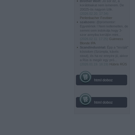
Brother Wolf:
Jó sör ez, a
korábbiakat nem ismerem. De
20025-ös nagyon ízlik.
(
2026.02.20. 17:34
)
Perlenbacher Festbier
szabzero:
@promontor:
Egyetértek ! Nem kellemetlen, de
semmi sem indokolja hogy 3-
szor annyiba kerüljön mint...
(
2026.02.11. 17:25
)
Guinness
Blonde IPA
Scandindustrial:
Épp a "tesóját"
kóstolom (Szümpla, kávés
stout), és ha ez ennyire jó, akkor
a Rüs is megér egy pró...
(
2026.01.19. 16:19
)
Hübris RÜS
html doboz
html doboz