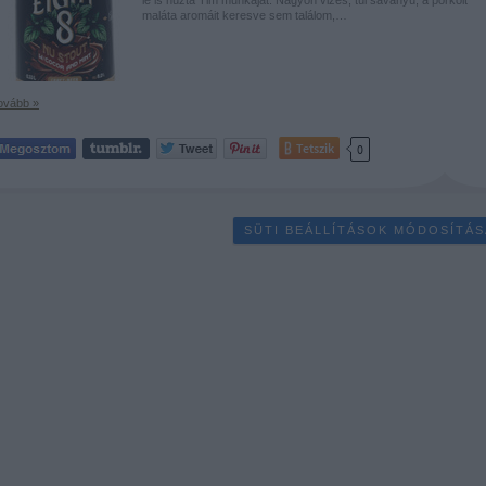
maláta aromáit keresve sem találom,…
ovább »
Tetszik
0
SÜTI BEÁLLÍTÁSOK MÓDOSÍTÁS