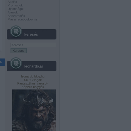
Akciók
Promóciók
Újdonságok
Ajánlók
Beszámolók
Már a facebook-on is!
keresés
A
leonardo.ai
leonardo.blog.hu
Sci-fi világok
Fantasztikus városok
Képzelt bolygók