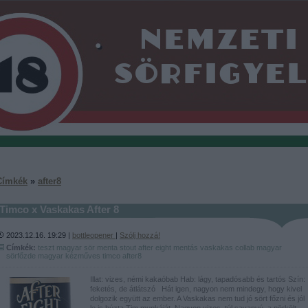
Címkék
»
after8
Timco x Vaskakas After 8
2023.12.16. 19:29 |
bottleopener
|
Szólj hozzá!
Címkék:
teszt
magyar
sör
menta
stout
after eight
mentás
vaskakas
collab
magyar
sörfőzde
magyar kézműves
timco
after8
Illat: vizes, némi kakaóbab Hab: lágy, tapadósabb és tartós Szín:
feketés, de átlátszó Hát igen, nagyon nem mindegy, hogy kivel
dolgozik együtt az ember. A Vaskakas nem tud jó sört főzni és jól
le is húzta Tim munkáját. Nagyon vizes, túl savanyú, a pörkölt