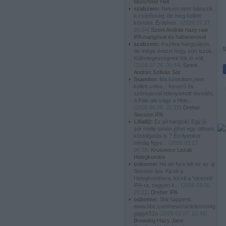
Münchner Hell
szabzero:
Nekem nem hiányzik
a csípősség, de meg kellett
kóstolni. Érdekes..
(
2026.07.27.
20:24
)
Szent András hazy raw
IPA mangóval és habaneroval
szabzero:
A szilva hangsúlyos,
t
de mégis érezni hogy sört iszok.
Különlegességnek tök jó volt
(
2026.07.26. 09:44
)
Szent
András Szilvás Sör
Ssandor:
Ma kóstoltam,nem
kellett volna... Keserű és
szénsavval telenyomott tévedés.
A Pale ale vagy a Hide...
(
2026.06.06. 21:22
)
Dreher
Session IPA
Lilla92:
Ez jól hangzik! Egy jó
sör mellé simán jöhet egy otthoni
kóstolgatás is ? Én ilyenkor
mindig figye...
(
2026.03.17.
06:38
)
Krusovice Lezak
Hidegkomlós
osborne:
Hú de fura lett ez az új
Session Ipa. Kicsit a
Hidegkomlósra, kicsit a 'vizezett'
IPA-ra, nagyon k...
(
2026.03.10.
20:21
)
Dreher IPA
osborne:
Shit happens:
www.bbc.com/news/articles/cn4g
gqgyk51o
(
2026.03.07. 22:46
)
Brewdog Hazy Jane