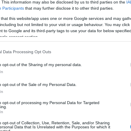
. This information may also be disclosed by us to third parties on the
IA
Participants
that may further disclose it to other third parties.
 that this website/app uses one or more Google services and may gath
including but not limited to your visit or usage behaviour. You may click 
 to Google and its third-party tags to use your data for below specifi
ogle consent section.
l Data Processing Opt Outs
o opt-out of the Sharing of my personal data.
In
o opt-out of the Sale of my Personal Data.
In
to opt-out of processing my Personal Data for Targeted
ing.
In
o opt-out of Collection, Use, Retention, Sale, and/or Sharing
ersonal Data that Is Unrelated with the Purposes for which it
lected.