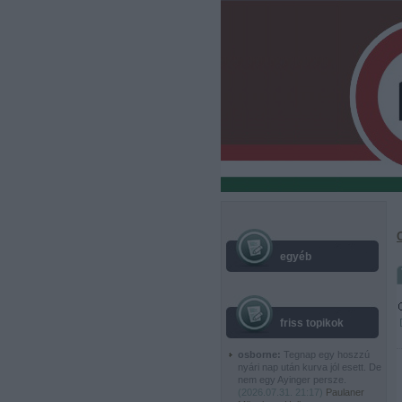
egyéb
friss topikok
osborne:
Tegnap egy hoszzú
nyári nap után kurva jól esett. De
nem egy Ayinger persze.
(
2026.07.31. 21:17
)
Paulaner