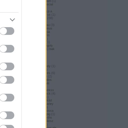
argus honey
(
1
)
argus premium
(
1
)
argus pšeničné
(
1
)
argus special
(
2
)
argus strong
(
1
)
argus
unfiltered
(
1
)
armbandusz k.i.p.a.
(
1
)
asahi
(
17
)
Asahi
(
3
)
asterus
(
1
)
ászok
(
3
)
aubel
(
2
)
auchan
(
238
)
auchan craft
(
1
)
aucjan
(
1
)
augsburger
(
4
)
augustinerbrau
(
3
)
aurora
(
1
)
ausztria
(
3
)
aventinus
(
2
)
ayinger
(
1
)
azarot
(
1
)
ázsia
(
12
)
ázsiai
(
2
)
azuga
(
1
)
az én
söröm
(
5
)
az ország söre
(
2
)
b*bop fermentory
(
2
)
Bäder
(
1
)
Bäder búza
(
1
)
bagoly
(
1
)
bagoly
BA
(
1
)
bajor
(
3
)
bajor búza
(
1
)
bak
(
8
)
bakalar
(
3
)
bakalár
(
3
)
bakancslista
(
1
)
baklava
(
1
)
baksör
(
1
)
balatoni
(
2
)
balatonszentgyörgyi
(
2
)
balatonszentgyörgyi sörműhely
(
1
)
balatonvilágosi
(
1
)
BaliHai
(
2
)
Balihai
(
2
)
Bali Hai
(
2
)
balkezes
(
6
)
balmacassie industrial estate
(
2
)
baltic
(
4
)
baltic porter
(
5
)
Baltijos
(
1
)
baltika
(
1
)
baltika 7
(
1
)
balti
porter
(
5
)
banana bread
(
1
)
banános
(
1
)
banghard
(
1
)
bankss
(
1
)
banskobystricky
(
2
)
barack
(
4
)
barackos
(
3
)
barátok söre
(
1
)
barbar
(
3
)
barcelona
(
1
)
barikád
(
1
)
barista
(
1
)
baristaut
(
1
)
barley
wine
(
2
)
barlog
(
3
)
barna
(
89
)
barna sör
(
51
)
baron
(
1
)
Barossa
(
1
)
Barossa Valley
(
1
)
barrelpig
(
1
)
barrel aged
(
2
)
barths
(
2
)
barths
extra strong
(
1
)
bartók delikátesz
(
61
)
bastards
(
1
)
baumax
(
1
)
Bavaria
(
3
)
bavaria
(
3
)
bavarian ale