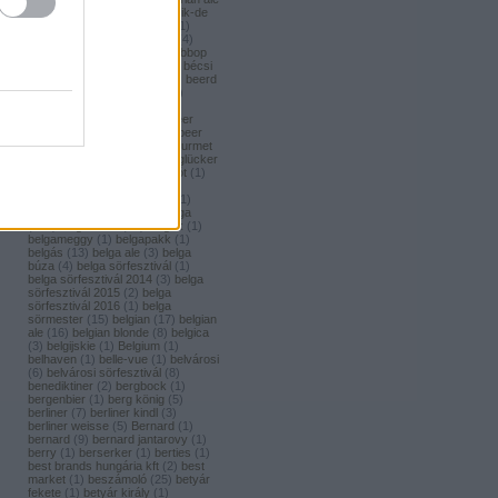
(
1
)
bavaria brouwerij
(
3
)
bavik-de
brabandere
(
1
)
bayreuther
(
1
)
bayreuther bierbrauerei ag.
(
4
)
bazooka
(
1
)
bazsalikom
(
1
)
bbop
(
1
)
be(er) cool
(
1
)
becks
(
1
)
bécsi
ászok
(
4
)
beer
(
2
)
beerci
(
1
)
beerd
brew design
(
1
)
beerfort
(
10
)
beerka
(
1
)
beerselection
(
2
)
beerside
(
6
)
beertailor
(
9
)
beer
board kft.
(
1
)
beer box
(
52
)
beer
burger barbecue
(
6
)
beer gourmet
(
11
)
beet
(
1
)
beetroot
(
1
)
beglücker
(
1
)
beharangozó
(
1
)
behemót
(
1
)
békésszentandrási
(
4
)
békésszentandrási szilvás
(
1
)
Belatiny
(
1
)
Belerose
(
1
)
belga
(
157
)
belgaco kft
(
87
)
belgák
(
1
)
belgameggy
(
1
)
belgapakk
(
1
)
belgás
(
13
)
belga ale
(
3
)
belga
búza
(
4
)
belga sörfesztivál
(
1
)
belga sörfesztivál 2014
(
3
)
belga
sörfesztivál 2015
(
2
)
belga
sörfesztivál 2016
(
1
)
belga
sörmester
(
15
)
belgian
(
17
)
belgian
ale
(
16
)
belgian blonde
(
8
)
belgica
(
3
)
belgijskie
(
1
)
Belgium
(
1
)
belhaven
(
1
)
belle-vue
(
1
)
belvárosi
(
6
)
belvárosi sörfesztivál
(
8
)
benediktiner
(
2
)
bergbock
(
1
)
bergenbier
(
1
)
berg könig
(
5
)
berliner
(
7
)
berliner kindl
(
3
)
berliner weisse
(
5
)
Bernard
(
1
)
bernard
(
9
)
bernard jantarovy
(
1
)
berry
(
1
)
berserker
(
1
)
berties
(
1
)
best brands hungária kft
(
2
)
best
market
(
1
)
beszámoló
(
25
)
betyár
fekete
(
1
)
betyár király
(
1
)