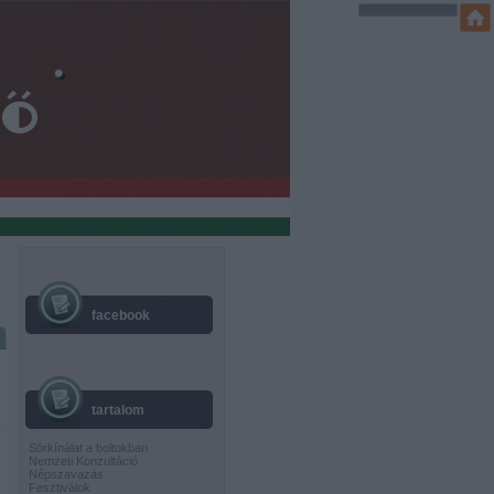
facebook
tartalom
Sörkínálat a boltokban
Nemzeti Konzultáció
Népszavazás
Fesztiválok