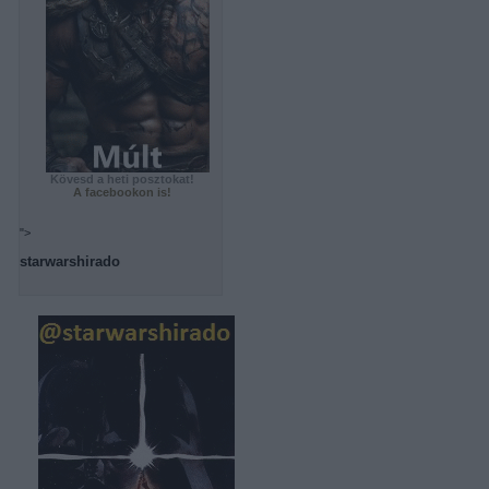
Kövesd a heti posztokat!
A facebookon is!
">
starwarshirado