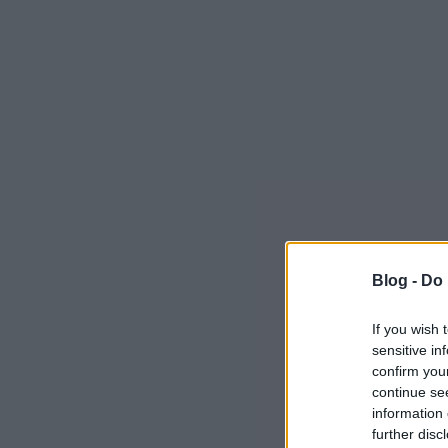
Blog -
Do 
If you wish 
sensitive in
confirm you
continue se
information 
further disc