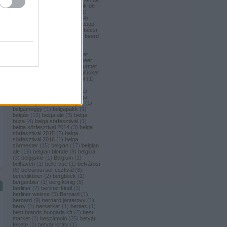
(
1
)
bavaria brouwerij
(
3
)
bavik-de
brabandere
(
1
)
bayreuther
(
1
)
bayreuther bierbrauerei ag.
(
4
)
bazooka
(
1
)
bazsalikom
(
1
)
bbop
(
1
)
be(er) cool
(
1
)
becks
(
1
)
bécsi
ászok
(
4
)
beer
(
2
)
beerci
(
1
)
beerd
brew design
(
1
)
beerfort
(
10
)
beerka
(
1
)
beerselection
(
2
)
beerside
(
6
)
beertailor
(
9
)
beer
board kft.
(
1
)
beer box
(
52
)
beer
burger barbecue
(
6
)
beer gourmet
(
11
)
beet
(
1
)
beetroot
(
1
)
beglücker
(
1
)
beharangozó
(
1
)
behemót
(
1
)
békésszentandrási
(
4
)
békésszentandrási szilvás
(
1
)
Belatiny
(
1
)
Belerose
(
1
)
belga
(
157
)
belgaco kft
(
87
)
belgák
(
1
)
belgameggy
(
1
)
belgapakk
(
1
)
belgás
(
13
)
belga ale
(
3
)
belga
búza
(
4
)
belga sörfesztivál
(
1
)
belga sörfesztivál 2014
(
3
)
belga
sörfesztivál 2015
(
2
)
belga
sörfesztivál 2016
(
1
)
belga
sörmester
(
15
)
belgian
(
17
)
belgian
ale
(
16
)
belgian blonde
(
8
)
belgica
(
3
)
belgijskie
(
1
)
Belgium
(
1
)
belhaven
(
1
)
belle-vue
(
1
)
belvárosi
(
6
)
belvárosi sörfesztivál
(
8
)
benediktiner
(
2
)
bergbock
(
1
)
bergenbier
(
1
)
berg könig
(
5
)
berliner
(
7
)
berliner kindl
(
3
)
berliner weisse
(
5
)
Bernard
(
1
)
bernard
(
9
)
bernard jantarovy
(
1
)
berry
(
1
)
berserker
(
1
)
berties
(
1
)
best brands hungária kft
(
2
)
best
market
(
1
)
beszámoló
(
25
)
betyár
fekete
(
1
)
betyár király
(
1
)