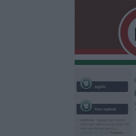
egyéb
friss topikok
osborne:
Tegnap egy hoszzú
nyári nap után kurva jól esett. De
nem egy Ayinger persze.
(
2026.07.31. 21:17
)
Paulaner