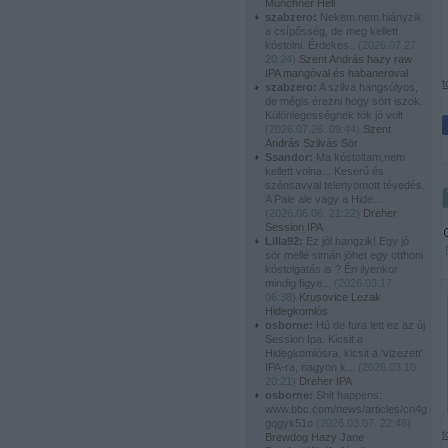
Münchner Hell
szabzero:
Nekem nem hiányzik
a csípősség, de meg kellett
kóstolni. Érdekes..
(
2026.07.27.
20:24
)
Szent András hazy raw
IPA mangóval és habaneroval
t
szabzero:
A szilva hangsúlyos,
de mégis érezni hogy sört iszok.
Különlegességnek tök jó volt
(
2026.07.26. 09:44
)
Szent
András Szilvás Sör
Ssandor:
Ma kóstoltam,nem
kellett volna... Keserű és
szénsavval telenyomott tévedés.
A Pale ale vagy a Hide...
(
2026.06.06. 21:22
)
Dreher
Session IPA
Lilla92:
Ez jól hangzik! Egy jó
sör mellé simán jöhet egy otthoni
kóstolgatás is ? Én ilyenkor
mindig figye...
(
2026.03.17.
06:38
)
Krusovice Lezak
Hidegkomlós
osborne:
Hú de fura lett ez az új
Session Ipa. Kicsit a
Hidegkomlósra, kicsit a 'vizezett'
IPA-ra, nagyon k...
(
2026.03.10.
20:21
)
Dreher IPA
osborne:
Shit happens:
www.bbc.com/news/articles/cn4g
gqgyk51o
(
2026.03.07. 22:46
)
t
Brewdog Hazy Jane