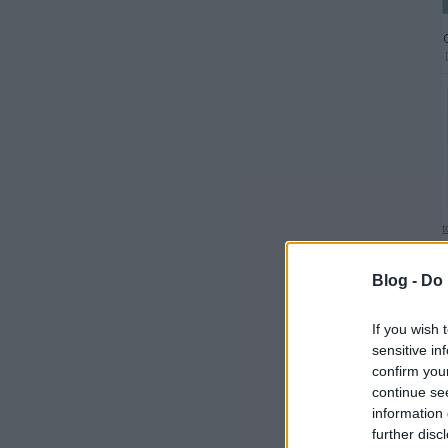
t
Blog -
Do 
If you wish 
sensitive in
confirm you
continue se
information 
further disc