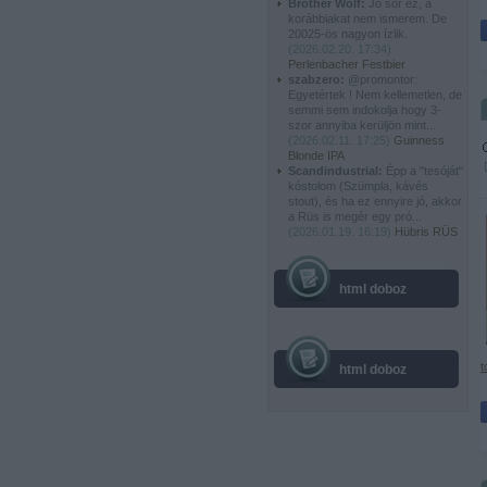
Brother Wolf:
Jó sör ez, a
korábbiakat nem ismerem. De
20025-ös nagyon ízlik.
(
2026.02.20. 17:34
)
Perlenbacher Festbier
szabzero:
@promontor:
Egyetértek ! Nem kellemetlen, de
semmi sem indokolja hogy 3-
szor annyiba kerüljön mint...
(
2026.02.11. 17:25
)
Guinness
Blonde IPA
Scandindustrial:
Épp a "tesóját"
kóstolom (Szümpla, kávés
stout), és ha ez ennyire jó, akkor
a Rüs is megér egy pró...
(
2026.01.19. 16:19
)
Hübris RÜS
html doboz
t
html doboz