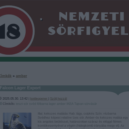
Címkék
»
amber
Falcon Lager Export
2025.05.30. 13:42 |
bottleopener
|
Szólj hozzá!
Címkék:
teszt
sör
svéd
félbarna
lager
amber
IKEA
Tajvan
sörvásár
Illat: kekszes malátás Hab: lágy, csipkés Szín: rézbarna
Svédhez képest relatíve ízes sör. Amber-ös kekszes maláta egy
kis angolos beütéssel, határozottan száraz és eléggé fémes
komlókesernyével a végén (hidegkomló irányába megy el). Az