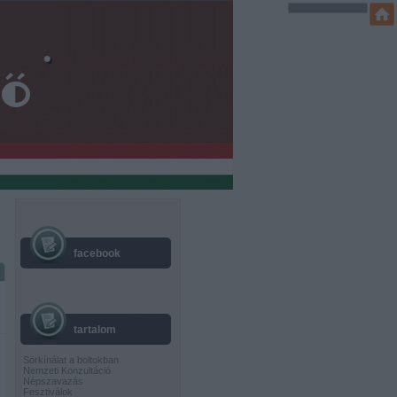
facebook
tartalom
Sörkínálat a boltokban
Nemzeti Konzultáció
Népszavazás
Fesztiválok