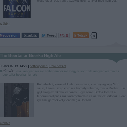
élesztője a régi Arany Ászokot idézi (amikor még nem volt…
ovább »
Tetszik
0
The Beertailor Beerka High Ale
2024.07.13. 14:27 |
bottleopener
|
Szólj hozzá!
Címkék:
teszt
magyar
sör
ale
amber
amber ale
magyar sörfőzde
magyar kézműves
beertailor
beerka
high ale
Illat: alkohol, karamell Hab: nem rossz, viszonylag lágy Szín:
szűrt, tükrös, szép vöröses borostyánbarna, mint a Dreher Túl
gejl, kilóg az alkohol és vizes. Egyszerre. Biztos leesett a
teherautóról pár zsák karamellmaláta és azt belezúdították. Pont
ilyesmi ígéretekkel jelent meg a Borsodi…
ovább »