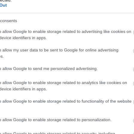
ovább »
Out
Tetszik
0
consents
o allow Google to enable storage related to advertising like cookies on
Stari Balaton IPA
evice identifiers in apps.
2020.12.07. 18:33 |
bottleopener
|
7
komment
o allow my user data to be sent to Google for online advertising
Címkék:
teszt
magyar
sör
balatoni
kézműves
ipa
amber
east coast
stari
kézműves sör
s.
amerikai komlós
magyar sörfőzde
magyar kézműves
hazai kézműves
Illat: Gyantás, fenyős, erdei mézes, édes sütis fűszeresség Hab:
to allow Google to send me personalized advertising.
Szép, rugalmas, piszkosfehér Szín: Sötét borostyán, opálos
Összetett illata és rendkívül sötét barnás színe, illetve erős
gyantássága a Sörművek Bojler IPÁ-jára (esetleg a Harcos)
o allow Google to enable storage related to analytics like cookies on
emlékeztet, csak ez még nagyobb anyagmennyiséget…
evice identifiers in apps.
o allow Google to enable storage related to functionality of the website
ovább »
o allow Google to enable storage related to personalization.
Tetszik
0
o allow Google to enable storage related to security, including