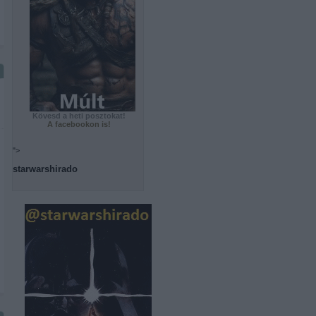
Kövesd a heti posztokat!
A facebookon is!
">
starwarshirado
z