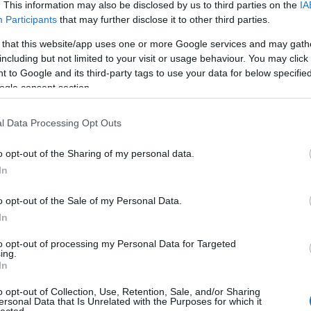
. This information may also be disclosed by us to third parties on the
IA
habot. dús, paplanos Szín: meseszép, sötét durván zavaros
borostyán, vörösesbarna mézszín Rég láttam ilyen hívogatóan
Participants
that may further disclose it to other third parties.
pazar látvánnyal rendelkező sört (úgy néz ki, mint a…
 that this website/app uses one or more Google services and may gath
including but not limited to your visit or usage behaviour. You may click 
 to Google and its third-party tags to use your data for below specifi
ovább »
ogle consent section.
Tetszik
0
l Data Processing Opt Outs
o opt-out of the Sharing of my personal data.
Quintine Ambrée
In
2021.01.15. 17:48 |
bottleopener
|
Szólj hozzá!
Címkék:
teszt
sör
belga
amber
belgian
amber ale
belgaco kft
belgian ale
o opt-out of the Sale of my Personal Data.
In
Illat: Savanykásan erjedt, pincés Hab: Szép, rugalmas Szín:
Sötét, mély borostyán, de inkább rezes Hát ez a főzde nem lesz
to opt-out of processing my Personal Data for Targeted
a kedvencem. Túl savanyú, savas sör. Nem is a szokásos,
ing.
aszalt, mediterrán gyümölcsös ízeket kapjuk, hanem inkább érett
pirosgyümölcsös jegyeket hoz. Nagyon bele akartam…
In
o opt-out of Collection, Use, Retention, Sale, and/or Sharing
ersonal Data that Is Unrelated with the Purposes for which it
lected.