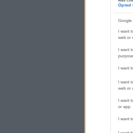
t
Opted 
Google 
I want t
web or d
I want t
purpose
I want 
I want t
web or d
I want t
or app.
t
I want t
I want t