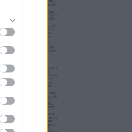
argus honey
(
1
)
argus premium
(
1
)
argus pšeničné
(
1
)
argus special
(
2
)
argus strong
(
1
)
argus
unfiltered
(
1
)
armbandusz k.i.p.a.
(
1
)
asahi
(
17
)
Asahi
(
3
)
asterus
(
1
)
ászok
(
3
)
aubel
(
2
)
auchan
(
238
)
auchan craft
(
1
)
aucjan
(
1
)
augsburger
(
4
)
augustinerbrau
(
3
)
aurora
(
1
)
ausztria
(
3
)
aventinus
(
2
)
ayinger
(
1
)
azarot
(
1
)
ázsia
(
12
)
ázsiai
(
2
)
azuga
(
1
)
az én
söröm
(
5
)
az ország söre
(
2
)
b*bop fermentory
(
2
)
Bäder
(
1
)
Bäder búza
(
1
)
bagoly
(
1
)
bagoly
BA
(
1
)
bajor
(
3
)
bajor búza
(
1
)
bak
(
8
)
bakalar
(
3
)
bakalár
(
3
)
bakancslista
(
1
)
baklava
(
1
)
baksör
(
1
)
balatoni
(
2
)
balatonszentgyörgyi
(
2
)
balatonszentgyörgyi sörműhely
(
1
)
balatonvilágosi
(
1
)
BaliHai
(
2
)
Balihai
(
2
)
Bali Hai
(
2
)
balkezes
(
6
)
balmacassie industrial estate
(
2
)
baltic
(
4
)
baltic porter
(
5
)
Baltijos
(
1
)
baltika
(
1
)
baltika 7
(
1
)
balti
porter
(
5
)
banana bread
(
1
)
banános
(
1
)
banghard
(
1
)
bankss
(
1
)
banskobystricky
(
2
)
barack
(
4
)
barackos
(
3
)
barátok söre
(
1
)
barbar
(
3
)
barcelona
(
1
)
barikád
(
1
)
barista
(
1
)
baristaut
(
1
)
barley
wine
(
2
)
barlog
(
3
)
barna
(
89
)
barna sör
(
51
)
baron
(
1
)
Barossa
(
1
)
Barossa Valley
(
1
)
barrelpig
(
1
)
barrel aged
(
2
)
barths
(
2
)
barths
extra strong
(
1
)
bartók delikátesz
(
61
)
bastards
(
1
)
baumax
(
1
)
Bavaria
(
3
)
bavaria
(
3
)
bavarian ale