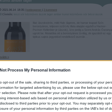
Kunst amber lager
2021.06.14. 18:35 |
bottleopener
|
3
komment
Címkék:
teszt
sör
kézműves
ászok
lager
amber
kunst
kézműves sör
bécsi ászok
Illat: ászoksörös, mild Hab: lágeres, de hamar leapad Szín:
borostyános, teljesen szűrt Az illata alapján egyből a Hacker-
Pschorr Kellerbier-je (ászok), ízre pedig a Szent András Óaranya
ugrott be. Mutatóba ott a borostyános ízvilág, de igazából ez egy
tipikus sajtos jegyekkel rendelkező osztrák…
ovább »
Tetszik
0
Not Process My Personal Information
to opt-out of the sale, sharing to third parties, or processing of your per
Warsteiner Brewers Gold
formation for targeted advertising by us, please use the below opt-out s
r selection. Please note that after your opt-out request is processed y
2021.05.17. 20:41 |
bottleopener
|
8
komment
eing interest-based ads based on personal information utilized by us or
Címkék:
teszt
sör
ászok
keller
lager
amber
kellerbier
warsteiner
disclosed to third parties prior to your opt-out. You may separately opt-
Illat: enyhe, Spekulatius kekszes, gyantás, mézes, karamelles,
losure of your personal information by third parties on the IAB’s list of
fenyős, pincés Hab: mint az elromlott mosógép, úgy ontja a