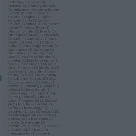
bezlepkovy
(
1
)
bge
(
1
)
bier
(
1
)
bierbrouverij de konengsheoven
a
(
1
)
bierbrouverij de koningsheoven
(
1
)
biére de noël
(
1
)
biere du
corsaire
(
1
)
bigfoot
(
1
)
bigfoot
sörfőzde
(
1
)
billa
(
2
)
binding
brauerei
(
1
)
bintang
(
1
)
bio
(
9
)
birra
moretti
(
2
)
bishops finger
(
1
)
bitburger
(
6
)
bitter
(
2
)
bitterfly
(
1
)
bitter lager
(
2
)
bivaly
(
1
)
bivalyerős
(
1
)
black
(
4
)
blackberry
(
1
)
black
alligator
(
1
)
black dog
(
1
)
black
hostes
(
1
)
black magic woman
(
1
)
black mamba
(
1
)
black rose
(
1
)
black shake
(
1
)
black wych
(
1
)
blanc
(
1
)
blanche
(
4
)
blanche de
bruxelles
(
1
)
blanche de namur
(
2
)
blend
(
1
)
blind eagle
(
1
)
blk ipa
(
1
)
blond
(
8
)
blonde
(
19
)
blonde ale
(
2
)
blonde ipa
(
1
)
blond ale
(
8
)
blood
red sky
(
1
)
blue
(
1
)
blurry holiday
(
1
)
blzh union
(
2
)
bock
(
22
)
bőcs
(
1
)
bodri pincészet
(
2
)
bodza
(
1
)
bodzás
(
1
)
bofferding
(
1
)
bogan
(
1
)
bohemia
(
1
)
bohemian ale
(
1
)
bohemia regent
(
9
)
bojler
(
1
)
böjti
(
1
)
bok
(
2
)
bölcső
(
1
)
bolt
(
1
)
boltok
(
2
)
bombardier
(
1
)
bombay
ipa
(
1
)
bora ital
(
2
)
bornem
(
2
)
boróka
(
1
)
borókabogyó
(
1
)
borostyán
(
1
)
bors
(
1
)
borsodi
(
20
)
borsodi sörgyár
(
41
)
bourbon
(
2
)
bourbon ale
(
1
)
brabandere
(
1
)
brahma
(
2
)
brakspear
(
1
)
bramdecker
(
1
)
branik
(
1
)
brasil
(
1
)
brasserie ada
(
1
)
brasserie
champignuelles
(
1
)
brasserie