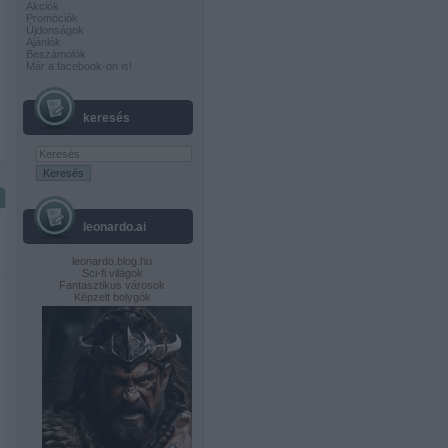
Akciók
Promóciók
Újdonságok
Ajánlók
Beszámolók
Már a facebook-on is!
keresés
leonardo.ai
leonardo.blog.hu
Sci-fi világok
Fantasztikus városok
Képzelt bolygók