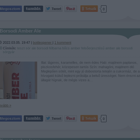
Tetszik
0
Borsodi Amber Ale
2022.03.05. 19:47 |
bottleopener
|
1
komment
Címkék:
teszt
sör
ale
borsodi
félbarna
bőcs
amber
felsőerjesztésű
amber ale
borsodi
sörgyár
Illat: lágeres, karamelles, de nem édes Hab: majdnem paplanos,
piszkosfehér, közepesen tartós Szín: mahagóni, majdnem dió
Meglepően sötét, mint egy jó dobostorta tetején a cukormáz, de a
hívogató külső leplezni próbálja a belső ürességet. Nem érezni a
állagát hígnak, de mégis vizes a…
ovább »
Tetszik
0