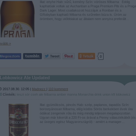
Illat: enyhe Hab: sűrű, kemény Szín: vöröses félbarna Eddig
kaphatóak voltak az Auchanban a Praga Premium Pils és a Prag
Dark Lager. Most csatlakozott hozzájuk a Roniban és a
GRobyban kapható félbarna és szűretlen búza is. Üröm az
örömben, hogy utóbbiakat az általam nem annyira preferált…
ovább »
Tetszik
0
Lobkowicz Ale Updated
2017.08.30. 12:05 |
Madnezz
|
110
komment
Címkék:
teszt
sör
cseh
ale
félbarna
amber
manna
Monarchia
drink union kft
lobkowicz
Illat: gyümölcsös, pincés Hab: szép, paplanos, tapadós Szín:
borostyánosan félbarna, elég ködös Sörös berkekben évek óta
ódákat zengenek róla és még mindig teljesen megalapozottan.
Ugyan már kikerült a 220 Ft-os árával a Penny választékából (és
az üveges egész Magyarországról) - amiért a manager…