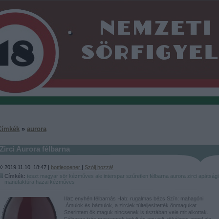
Címkék
»
aurora
Zirci Aurora félbarna
2019.11.10. 18:47 |
bottleopener
|
Szólj hozzá!
Címkék:
teszt
magyar
sör
kézműves
ale
interspar
szűretlen
félbarna
aurora
zirci apátsági
manufaktúra
hazai kézműves
Illat: enyhén félbarnás Hab: rugalmas bézs Szín: mahagóni
Ámulok és bámulok, a zirciek túlteljesítették önmagukat.
Szerintem ők maguk nincsenek is tisztában vele mit alkottak.
Félbarna ivós marzennek indult és egy telt, tökéletes angol ale