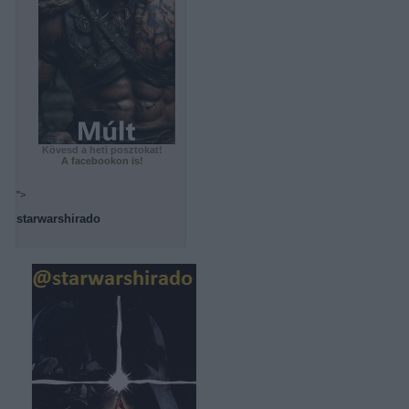
Kövesd a heti posztokat!
A facebookon is!
">
starwarshirado