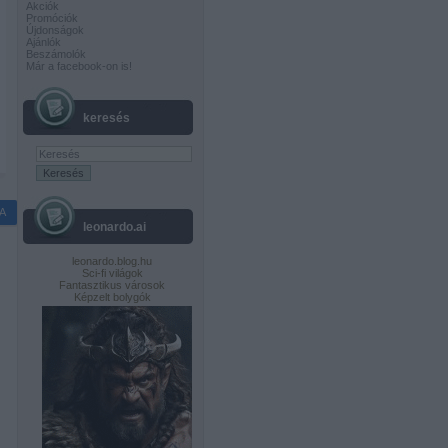
Akciók
Promóciók
Újdonságok
Ajánlók
Beszámolók
Már a facebook-on is!
keresés
A
leonardo.ai
leonardo.blog.hu
Sci-fi világok
Fantasztikus városok
Képzelt bolygók