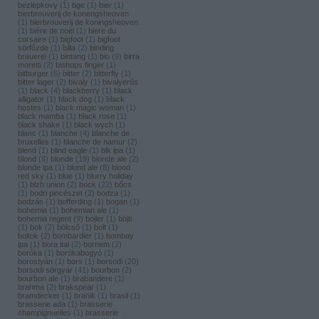
bezlepkovy
(
1
)
bge
(
1
)
bier
(
1
)
bierbrouverij de konengsheoven
(
1
)
bierbrouverij de koningsheoven
(
1
)
biére de noël
(
1
)
biere du
corsaire
(
1
)
bigfoot
(
1
)
bigfoot
sörfőzde
(
1
)
billa
(
2
)
binding
brauerei
(
1
)
bintang
(
1
)
bio
(
9
)
birra
moretti
(
2
)
bishops finger
(
1
)
bitburger
(
6
)
bitter
(
2
)
bitterfly
(
1
)
bitter lager
(
2
)
bivaly
(
1
)
bivalyerős
(
1
)
black
(
4
)
blackberry
(
1
)
black
alligator
(
1
)
black dog
(
1
)
black
hostes
(
1
)
black magic woman
(
1
)
black mamba
(
1
)
black rose
(
1
)
black shake
(
1
)
black wych
(
1
)
blanc
(
1
)
blanche
(
4
)
blanche de
bruxelles
(
1
)
blanche de namur
(
2
)
blend
(
1
)
blind eagle
(
1
)
blk ipa
(
1
)
blond
(
8
)
blonde
(
19
)
blonde ale
(
2
)
blonde ipa
(
1
)
blond ale
(
8
)
blood
red sky
(
1
)
blue
(
1
)
blurry holiday
(
1
)
blzh union
(
2
)
bock
(
22
)
bőcs
(
1
)
bodri pincészet
(
2
)
bodza
(
1
)
bodzás
(
1
)
bofferding
(
1
)
bogan
(
1
)
bohemia
(
1
)
bohemian ale
(
1
)
bohemia regent
(
9
)
bojler
(
1
)
böjti
(
1
)
bok
(
2
)
bölcső
(
1
)
bolt
(
1
)
boltok
(
2
)
bombardier
(
1
)
bombay
ipa
(
1
)
bora ital
(
2
)
bornem
(
2
)
boróka
(
1
)
borókabogyó
(
1
)
borostyán
(
1
)
bors
(
1
)
borsodi
(
20
)
borsodi sörgyár
(
41
)
bourbon
(
2
)
bourbon ale
(
1
)
brabandere
(
1
)
brahma
(
2
)
brakspear
(
1
)
bramdecker
(
1
)
branik
(
1
)
brasil
(
1
)
brasserie ada
(
1
)
brasserie
champignuelles
(
1
)
brasserie