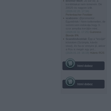
Brother Wolf:
Jó sör ez, a
korábbiakat nem ismerem. De
20025-ös nagyon ízlik.
(
2026.02.20. 17:34
)
Perlenbacher Festbier
szabzero:
@promontor:
Egyetértek ! Nem kellemetlen, de
semmi sem indokolja hogy 3-
szor annyiba kerüljön mint...
(
2026.02.11. 17:25
)
Guinness
Blonde IPA
Scandindustrial:
Épp a "tesóját"
kóstolom (Szümpla, kávés
stout), és ha ez ennyire jó, akkor
a Rüs is megér egy pró...
(
2026.01.19. 16:19
)
Hübris RÜS
html doboz
html doboz