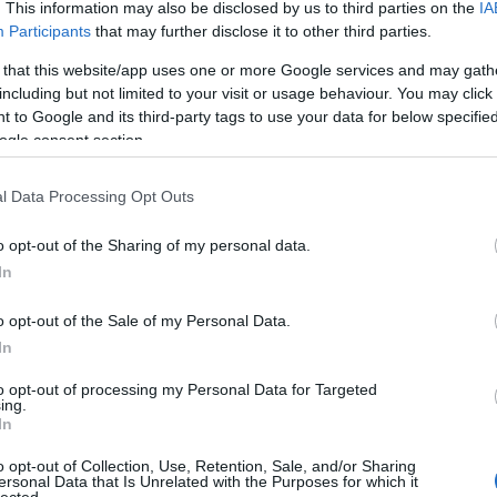
. This information may also be disclosed by us to third parties on the
IA
Participants
that may further disclose it to other third parties.
 that this website/app uses one or more Google services and may gath
including but not limited to your visit or usage behaviour. You may click 
 to Google and its third-party tags to use your data for below specifi
ogle consent section.
l Data Processing Opt Outs
o opt-out of the Sharing of my personal data.
In
o opt-out of the Sale of my Personal Data.
In
to opt-out of processing my Personal Data for Targeted
ing.
In
o opt-out of Collection, Use, Retention, Sale, and/or Sharing
ersonal Data that Is Unrelated with the Purposes for which it
lected.