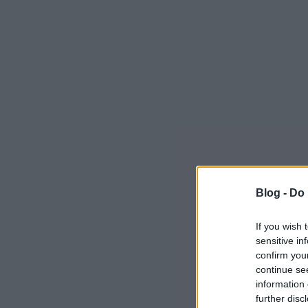
Blog -
Do 
If you wish 
sensitive in
confirm you
continue se
information 
further disc