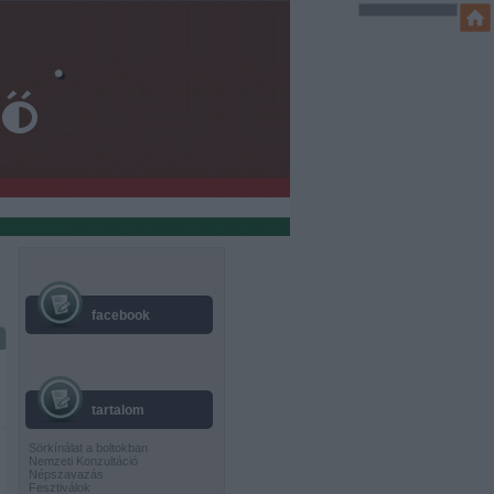
facebook
tartalom
Sörkínálat a boltokban
Nemzeti Konzultáció
Népszavazás
Fesztiválok