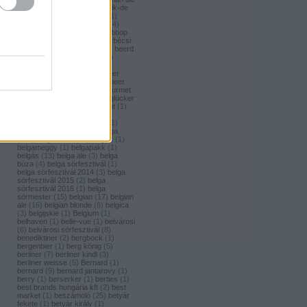
(
1
)
bavaria brouwerij
(
3
)
bavik-de
brabandere
(
1
)
bayreuther
(
1
)
bayreuther bierbrauerei ag.
(
4
)
bazooka
(
1
)
bazsalikom
(
1
)
bbop
(
1
)
be(er) cool
(
1
)
becks
(
1
)
bécsi
ászok
(
4
)
beer
(
2
)
beerci
(
1
)
beerd
brew design
(
1
)
beerfort
(
10
)
beerka
(
1
)
beerselection
(
2
)
beerside
(
6
)
beertailor
(
9
)
beer
board kft.
(
1
)
beer box
(
52
)
beer
burger barbecue
(
6
)
beer gourmet
(
11
)
beet
(
1
)
beetroot
(
1
)
beglücker
(
1
)
beharangozó
(
1
)
behemót
(
1
)
békésszentandrási
(
4
)
békésszentandrási szilvás
(
1
)
Belatiny
(
1
)
Belerose
(
1
)
belga
(
157
)
belgaco kft
(
87
)
belgák
(
1
)
belgameggy
(
1
)
belgapakk
(
1
)
belgás
(
13
)
belga ale
(
3
)
belga
búza
(
4
)
belga sörfesztivál
(
1
)
belga sörfesztivál 2014
(
3
)
belga
sörfesztivál 2015
(
2
)
belga
sörfesztivál 2016
(
1
)
belga
sörmester
(
15
)
belgian
(
17
)
belgian
ale
(
16
)
belgian blonde
(
8
)
belgica
(
3
)
belgijskie
(
1
)
Belgium
(
1
)
belhaven
(
1
)
belle-vue
(
1
)
belvárosi
(
6
)
belvárosi sörfesztivál
(
8
)
benediktiner
(
2
)
bergbock
(
1
)
bergenbier
(
1
)
berg könig
(
5
)
berliner
(
7
)
berliner kindl
(
3
)
berliner weisse
(
5
)
Bernard
(
1
)
bernard
(
9
)
bernard jantarovy
(
1
)
berry
(
1
)
berserker
(
1
)
berties
(
1
)
best brands hungária kft
(
2
)
best
market
(
1
)
beszámoló
(
25
)
betyár
fekete
(
1
)
betyár király
(
1
)