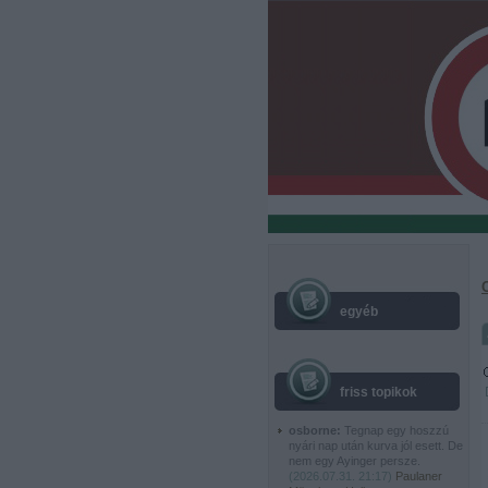
egyéb
friss topikok
osborne:
Tegnap egy hoszzú
nyári nap után kurva jól esett. De
nem egy Ayinger persze.
(
2026.07.31. 21:17
)
Paulaner