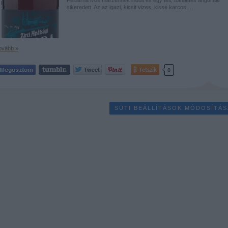
sikeredett. Az az igazi, kicsit vizes, kissé karcos,…
ovább »
Tetszik
0
SÜTI BEÁLLÍTÁSOK MÓDOSÍTÁS