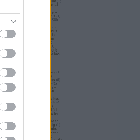
argus honey
(
1
)
argus premium
(
1
)
argus pšeničné
(
1
)
argus special
(
2
)
argus strong
(
1
)
argus
unfiltered
(
1
)
armbandusz k.i.p.a.
(
1
)
asahi
(
17
)
Asahi
(
3
)
asterus
(
1
)
ászok
(
3
)
aubel
(
2
)
auchan
(
238
)
auchan craft
(
1
)
aucjan
(
1
)
augsburger
(
4
)
augustinerbrau
(
3
)
aurora
(
1
)
ausztria
(
3
)
aventinus
(
2
)
ayinger
(
1
)
azarot
(
1
)
ázsia
(
12
)
ázsiai
(
2
)
azuga
(
1
)
az én
söröm
(
5
)
az ország söre
(
2
)
b*bop fermentory
(
2
)
Bäder
(
1
)
Bäder búza
(
1
)
bagoly
(
1
)
bagoly
BA
(
1
)
bajor
(
3
)
bajor búza
(
1
)
bak
(
8
)
bakalár
(
3
)
bakalar
(
3
)
bakancslista
(
1
)
baklava
(
1
)
baksör
(
1
)
balatoni
(
2
)
balatonszentgyörgyi
(
2
)
balatonszentgyörgyi sörműhely
(
1
)
balatonvilágosi
(
1
)
BaliHai
(
2
)
Balihai
(
2
)
Bali Hai
(
2
)
balkezes
(
6
)
balmacassie industrial estate
(
2
)
baltic
(
4
)
baltic porter
(
5
)
Baltijos
(
1
)
baltika
(
1
)
baltika 7
(
1
)
balti
porter
(
5
)
banana bread
(
1
)
banános
(
1
)
banghard
(
1
)
bankss
(
1
)
banskobystricky
(
2
)
barack
(
4
)
barackos
(
3
)
barátok söre
(
1
)
barbar
(
3
)
barcelona
(
1
)
barikád
(
1
)
barista
(
1
)
baristaut
(
1
)
barley
wine
(
2
)
barlog
(
3
)
barna
(
89
)
barna sör
(
51
)
baron
(
1
)
Barossa
(
1
)
Barossa Valley
(
1
)
barrelpig
(
1
)
barrel aged
(
2
)
barths
(
2
)
barths
extra strong
(
1
)
bartók delikátesz
(
61
)
bastards
(
1
)
baumax
(
1
)
Bavaria
(
3
)
bavaria
(
3
)
bavarian ale