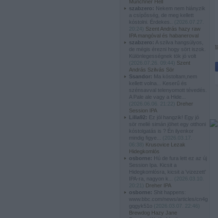
Münchner Hell
szabzero:
Nekem nem hiányzik
a csípősség, de meg kellett
kóstolni. Érdekes..
(
2026.07.27.
20:24
)
Szent András hazy raw
IPA mangóval és habaneroval
szabzero:
A szilva hangsúlyos,
t
de mégis érezni hogy sört iszok.
Különlegességnek tök jó volt
(
2026.07.26. 09:44
)
Szent
András Szilvás Sör
Ssandor:
Ma kóstoltam,nem
kellett volna... Keserű és
szénsavval telenyomott tévedés.
A Pale ale vagy a Hide...
(
2026.06.06. 21:22
)
Dreher
Session IPA
Lilla92:
Ez jól hangzik! Egy jó
sör mellé simán jöhet egy otthoni
kóstolgatás is ? Én ilyenkor
mindig figye...
(
2026.03.17.
06:38
)
Krusovice Lezak
Hidegkomlós
osborne:
Hú de fura lett ez az új
Session Ipa. Kicsit a
Hidegkomlósra, kicsit a 'vizezett'
IPA-ra, nagyon k...
(
2026.03.10.
20:21
)
Dreher IPA
osborne:
Shit happens:
www.bbc.com/news/articles/cn4g
gqgyk51o
(
2026.03.07. 22:46
)
Brewdog Hazy Jane