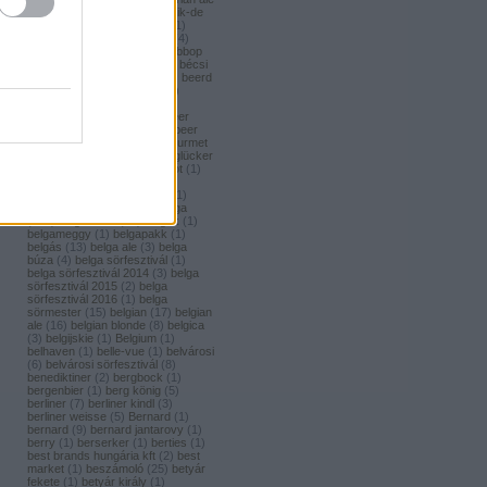
(
1
)
bavaria brouwerij
(
3
)
bavik-de
brabandere
(
1
)
bayreuther
(
1
)
bayreuther bierbrauerei ag.
(
4
)
bazooka
(
1
)
bazsalikom
(
1
)
bbop
(
1
)
be(er) cool
(
1
)
becks
(
1
)
bécsi
ászok
(
4
)
beer
(
2
)
beerci
(
1
)
beerd
brew design
(
1
)
beerfort
(
10
)
beerka
(
1
)
beerselection
(
2
)
beerside
(
6
)
beertailor
(
9
)
beer
board kft.
(
1
)
beer box
(
52
)
beer
burger barbecue
(
6
)
beer gourmet
(
11
)
beet
(
1
)
beetroot
(
1
)
beglücker
(
1
)
beharangozó
(
1
)
behemót
(
1
)
békésszentandrási
(
4
)
békésszentandrási szilvás
(
1
)
Belatiny
(
1
)
Belerose
(
1
)
belga
(
157
)
belgaco kft
(
87
)
belgák
(
1
)
belgameggy
(
1
)
belgapakk
(
1
)
belgás
(
13
)
belga ale
(
3
)
belga
búza
(
4
)
belga sörfesztivál
(
1
)
belga sörfesztivál 2014
(
3
)
belga
sörfesztivál 2015
(
2
)
belga
sörfesztivál 2016
(
1
)
belga
sörmester
(
15
)
belgian
(
17
)
belgian
ale
(
16
)
belgian blonde
(
8
)
belgica
(
3
)
belgijskie
(
1
)
Belgium
(
1
)
belhaven
(
1
)
belle-vue
(
1
)
belvárosi
(
6
)
belvárosi sörfesztivál
(
8
)
benediktiner
(
2
)
bergbock
(
1
)
bergenbier
(
1
)
berg könig
(
5
)
berliner
(
7
)
berliner kindl
(
3
)
berliner weisse
(
5
)
Bernard
(
1
)
bernard
(
9
)
bernard jantarovy
(
1
)
berry
(
1
)
berserker
(
1
)
berties
(
1
)
best brands hungária kft
(
2
)
best
market
(
1
)
beszámoló
(
25
)
betyár
fekete
(
1
)
betyár király
(
1
)