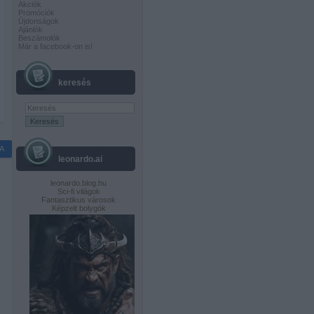
Akciók
Promóciók
Újdonságok
Ajánlók
Beszámolók
Már a facebook-on is!
keresés
A
leonardo.ai
leonardo.blog.hu
Sci-fi világok
Fantasztikus városok
Képzelt bolygók