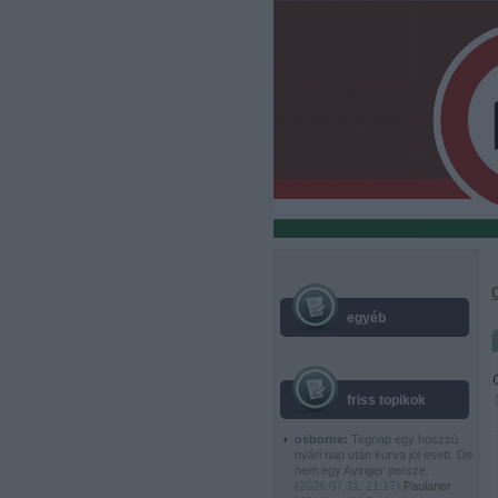
egyéb
friss topikok
osborne:
Tegnap egy hoszzú
nyári nap után kurva jól esett. De
nem egy Ayinger persze.
(
2026.07.31. 21:17
)
Paulaner