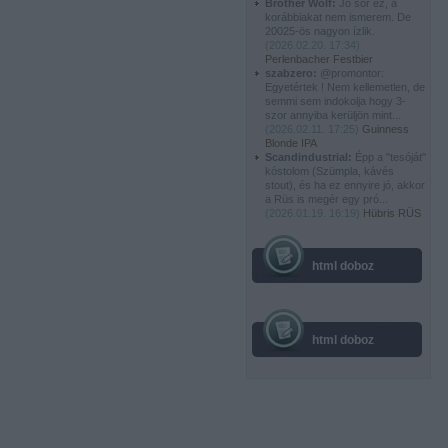
Brother Wolf:
Jó sör ez, a
korábbiakat nem ismerem. De
20025-ös nagyon ízlik.
(
2026.02.20. 17:34
)
Perlenbacher Festbier
szabzero:
@promontor:
Egyetértek ! Nem kellemetlen, de
semmi sem indokolja hogy 3-
szor annyiba kerüljön mint...
(
2026.02.11. 17:25
)
Guinness
Blonde IPA
Scandindustrial:
Épp a "tesóját"
kóstolom (Szümpla, kávés
stout), és ha ez ennyire jó, akkor
a Rüs is megér egy pró...
(
2026.01.19. 16:19
)
Hübris RÜS
html doboz
html doboz