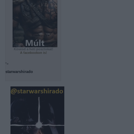
Kövesd a heti posztokat!
A facebookon is!
">
starwarshirado