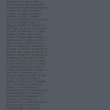
bezlepkovy
(
1
)
bge
(
1
)
bier
(
1
)
bierbrouverij de konengsheoven
(
1
)
bierbrouverij de koningsheoven
(
1
)
biére de noël
(
1
)
biere du
corsaire
(
1
)
bigfoot
(
1
)
bigfoot
sörfőzde
(
1
)
billa
(
2
)
binding
brauerei
(
1
)
bintang
(
1
)
bio
(
9
)
birra
moretti
(
2
)
bishops finger
(
1
)
bitburger
(
6
)
bitter
(
2
)
bitterfly
(
1
)
bitter lager
(
2
)
bivaly
(
1
)
bivalyerős
(
1
)
black
(
4
)
blackberry
(
1
)
black
alligator
(
1
)
black dog
(
1
)
black
hostes
(
1
)
black magic woman
(
1
)
black mamba
(
1
)
black rose
(
1
)
black shake
(
1
)
black wych
(
1
)
blanc
(
1
)
blanche
(
4
)
blanche de
bruxelles
(
1
)
blanche de namur
(
2
)
blend
(
1
)
blind eagle
(
1
)
blk ipa
(
1
)
blond
(
8
)
blonde
(
19
)
blonde ale
(
2
)
blonde ipa
(
1
)
blond ale
(
8
)
blood
red sky
(
1
)
blue
(
1
)
blurry holiday
(
1
)
blzh union
(
2
)
bock
(
22
)
bőcs
(
1
)
bodri pincészet
(
2
)
bodza
(
1
)
bodzás
(
1
)
bofferding
(
1
)
bogan
(
1
)
bohemia
(
1
)
bohemian ale
(
1
)
bohemia regent
(
9
)
bojler
(
1
)
böjti
(
1
)
bok
(
2
)
bölcső
(
1
)
bolt
(
1
)
boltok
(
2
)
bombardier
(
1
)
bombay
ipa
(
1
)
bora ital
(
2
)
bornem
(
2
)
boróka
(
1
)
borókabogyó
(
1
)
borostyán
(
1
)
bors
(
1
)
borsodi
(
20
)
borsodi sörgyár
(
41
)
bourbon
(
2
)
bourbon ale
(
1
)
brabandere
(
1
)
brahma
(
2
)
brakspear
(
1
)
bramdecker
(
1
)
branik
(
1
)
brasil
(
1
)
brasserie ada
(
1
)
brasserie
champignuelles
(
1
)
brasserie