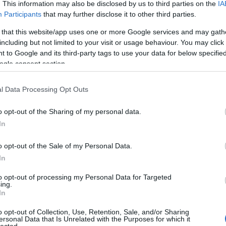
. This information may also be disclosed by us to third parties on the
IA
Participants
that may further disclose it to other third parties.
 that this website/app uses one or more Google services and may gath
including but not limited to your visit or usage behaviour. You may click 
 to Google and its third-party tags to use your data for below specifi
ogle consent section.
l Data Processing Opt Outs
o opt-out of the Sharing of my personal data.
In
o opt-out of the Sale of my Personal Data.
In
to opt-out of processing my Personal Data for Targeted
ing.
In
o opt-out of Collection, Use, Retention, Sale, and/or Sharing
ersonal Data that Is Unrelated with the Purposes for which it
lected.