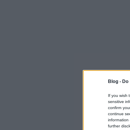
Blog -
Do 
If you wish 
sensitive in
confirm you
continue se
information 
further disc