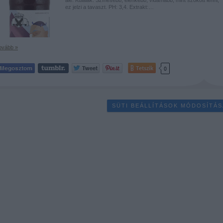
ez jelzi a tavaszt. PH: 3,4. Extrakt:…
ovább »
Tetszik
0
SÜTI BEÁLLÍTÁSOK MÓDOSÍTÁS