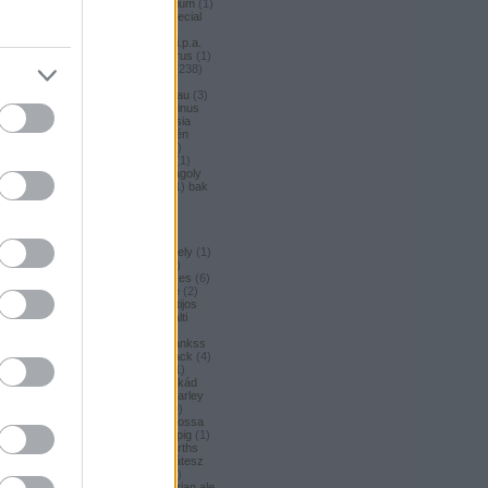
argus honey
(
1
)
argus premium
(
1
)
argus pšeničné
(
1
)
argus special
(
2
)
argus strong
(
1
)
argus
unfiltered
(
1
)
armbandusz k.i.p.a.
(
1
)
Asahi
(
3
)
asahi
(
17
)
asterus
(
1
)
ászok
(
3
)
aubel
(
2
)
auchan
(
238
)
auchan craft
(
1
)
aucjan
(
1
)
augsburger
(
4
)
augustinerbrau
(
3
)
aurora
(
1
)
ausztria
(
3
)
aventinus
(
2
)
ayinger
(
1
)
azarot
(
1
)
ázsia
(
12
)
ázsiai
(
2
)
azuga
(
1
)
az én
söröm
(
5
)
az ország söre
(
2
)
b*bop fermentory
(
2
)
Bäder
(
1
)
Bäder búza
(
1
)
bagoly
(
1
)
bagoly
BA
(
1
)
bajor
(
3
)
bajor búza
(
1
)
bak
(
8
)
bakalár
(
3
)
bakalar
(
3
)
bakancslista
(
1
)
baklava
(
1
)
baksör
(
1
)
balatoni
(
2
)
balatonszentgyörgyi
(
2
)
balatonszentgyörgyi sörműhely
(
1
)
balatonvilágosi
(
1
)
BaliHai
(
2
)
Balihai
(
2
)
Bali Hai
(
2
)
balkezes
(
6
)
balmacassie industrial estate
(
2
)
baltic
(
4
)
baltic porter
(
5
)
Baltijos
(
1
)
baltika
(
1
)
baltika 7
(
1
)
balti
porter
(
5
)
banana bread
(
1
)
banános
(
1
)
banghard
(
1
)
bankss
(
1
)
banskobystricky
(
2
)
barack
(
4
)
barackos
(
3
)
barátok söre
(
1
)
barbar
(
3
)
barcelona
(
1
)
barikád
(
1
)
barista
(
1
)
baristaut
(
1
)
barley
wine
(
2
)
barlog
(
3
)
barna
(
89
)
barna sör
(
51
)
baron
(
1
)
Barossa
(
1
)
Barossa Valley
(
1
)
barrelpig
(
1
)
barrel aged
(
2
)
barths
(
2
)
barths
extra strong
(
1
)
bartók delikátesz
(
61
)
bastards
(
1
)
baumax
(
1
)
bavaria
(
3
)
Bavaria
(
3
)
bavarian ale