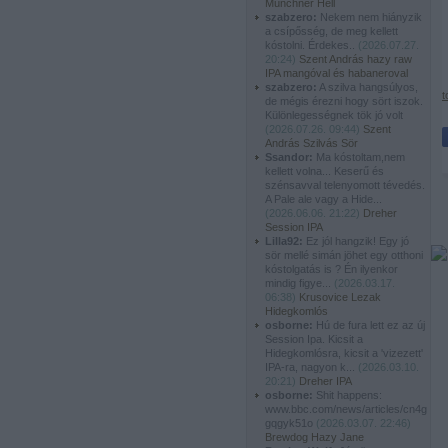
Münchner Hell
szabzero:
Nekem nem hiányzik
a csípősség, de meg kellett
kóstolni. Érdekes..
(
2026.07.27.
20:24
)
Szent András hazy raw
IPA mangóval és habaneroval
szabzero:
A szilva hangsúlyos,
t
de mégis érezni hogy sört iszok.
Különlegességnek tök jó volt
(
2026.07.26. 09:44
)
Szent
András Szilvás Sör
Ssandor:
Ma kóstoltam,nem
kellett volna... Keserű és
szénsavval telenyomott tévedés.
A Pale ale vagy a Hide...
(
2026.06.06. 21:22
)
Dreher
Session IPA
Lilla92:
Ez jól hangzik! Egy jó
sör mellé simán jöhet egy otthoni
kóstolgatás is ? Én ilyenkor
mindig figye...
(
2026.03.17.
06:38
)
Krusovice Lezak
Hidegkomlós
osborne:
Hú de fura lett ez az új
Session Ipa. Kicsit a
Hidegkomlósra, kicsit a 'vizezett'
IPA-ra, nagyon k...
(
2026.03.10.
20:21
)
Dreher IPA
osborne:
Shit happens:
www.bbc.com/news/articles/cn4g
gqgyk51o
(
2026.03.07. 22:46
)
Brewdog Hazy Jane