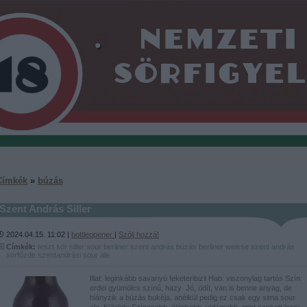
Címkék
»
búzás
Szent András Siller
2024.04.15. 11:02 |
bottleopener
|
Szólj hozzá!
Címkék:
teszt
sör
siller
sour
berliner
szent andrás
búzás
berliner weisse
szent andrás
sörfőzde
szentandrási
sour ale
Illat: leginkább savanyú feketeribizli Hab: viszonylag tartós Szín:
erdei gyümölcs színű, hazy Jó, üdít, van is benne anyag, de
hiányzik a búzás bukéja, anélkül pedig ez csak egy sima sour
ale. Külalak: Színesebb, élénkebb, vidámabb, mint szokott lenni,