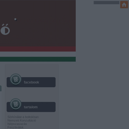
facebook
tartalom
Sörkínálat a boltokban
Nemzeti Konzultáció
Népszavazás
Fesztiválok