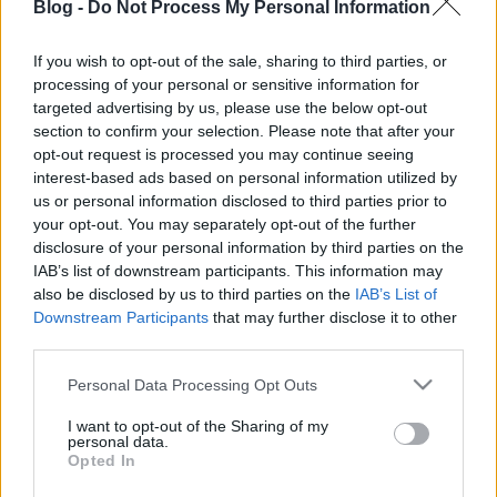
Blog -
Do Not Process My Personal Information
If you wish to opt-out of the sale, sharing to third parties, or
processing of your personal or sensitive information for
targeted advertising by us, please use the below opt-out
section to confirm your selection. Please note that after your
The Beertailor Heat Wave
opt-out request is processed you may continue seeing
bottleopener
•
2023. április 23.
0
interest-based ads based on personal information utilized by
us or personal information disclosed to third parties prior to
your opt-out. You may separately opt-out of the further
Illat: sárgabarack, koriander Hab: szép, viszonylag
disclosure of your personal information by third parties on the
lágy Szín: világos baracklé Ez az eddigi legjobb sör
IAB’s list of downstream participants. This information may
a főzdétől. Barackos is, savanyú is, jön a só is, sőt, a
also be disclosed by us to third parties on the
IAB’s List of
klasszikus witbier-fűszer, a koriander is elég intenzív.
Downstream Participants
that may further disclose it to other
Nem édes, de még innen sem érzünk hiányt, ugyanis
third parties.
a természetes, tiszta,…
Please note that this website/app uses one or more Google
Personal Data Processing Opt Outs
services and may gather and store information including but
not limited to your visit or usage behaviour. You may click to
I want to opt-out of the Sharing of my
personal data.
grant or deny consent to Google and its third-party tags to
Opted In
use your data for below specified purposes in below Google
consent section.