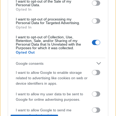
I want to opt-out of the Sale of my
Personal Data.
Opted In
I want to opt-out of processing my
Personal Data for Targeted Advertising.
Opted In
I want to opt-out of Collection, Use,
Retention, Sale, and/or Sharing of my
Personal Data that Is Unrelated with the
Purposes for which it was collected.
Opted Out
Dreher Barack
Google consents
bottleopener
•
2023. március 25.
2
I want to allow Google to enable storage
related to advertising like cookies on web or
Illat: barackos KÖLYÖK pezsgő Hab: mosószeres
device identifiers in apps.
habzású Szín: bükkfa, fekete tea, amber ale-es A
Dreher szerintem már csak üdítőgyártó, a sör a
I want to allow my user data to be sent to
portfóliójának kisebbik részét teheti csak ki. Az
Google for online advertising purposes.
összetevők listájából az olvasható ki, hogy van egy
natúr sör alaplé, tehát nem azzal erjesztik le a…
I want to allow Google to send me
personalized advertising.