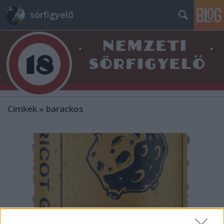
sörfigyelő
Címkék
»
barackos