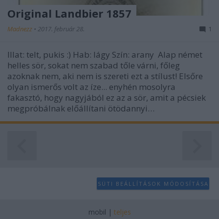
Original Landbier 1857
Madnezz
•
2017. február 28.
1
Illat: telt, pukis :) Hab: lágy Szín: arany Alap német
helles sör, sokat nem szabad tőle várni, főleg
azoknak nem, aki nem is szereti ezt a stílust! Elsőre
olyan ismerős volt az íze... enyhén mosolyra
fakasztó, hogy nagyjából ez az a sör, amit a pécsiek
megpróbálnak előállítani ötödannyi…
SÜTI BEÁLLÍTÁSOK MÓDOSÍTÁSA
mobil
|
teljes