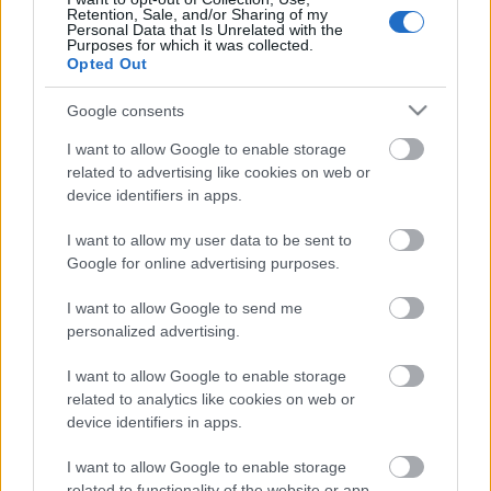
Retention, Sale, and/or Sharing of my
Personal Data that Is Unrelated with the
Purposes for which it was collected.
Opted Out
Google consents
I want to allow Google to enable storage
related to advertising like cookies on web or
device identifiers in apps.
I want to allow my user data to be sent to
Google for online advertising purposes.
I want to allow Google to send me
personalized advertising.
I want to allow Google to enable storage
Original Landbier Zwickl
related to analytics like cookies on web or
Madnezz
•
2017. augusztus 18.
4
device identifiers in apps.
I want to allow Google to enable storage
Illat: enyhe Hab: sűrű, rugalmas Szín: félbarna
related to functionality of the website or app.