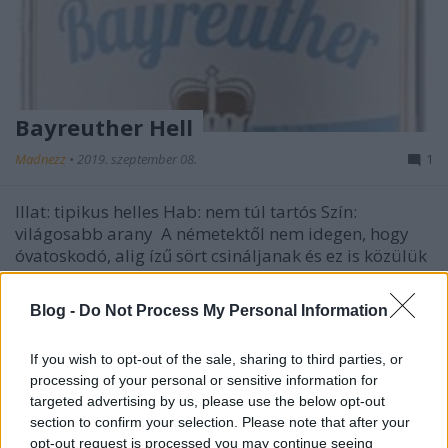
Bayreuther Hell
Madnezz
•
2019. szeptember 08.
1
Illat: tipikus helles Hab: nem túl tartós Szín:
világosabb arany A németektől nem idegen, hogy
óvatoskodó, alig ízű sört csináljanak és ez is közülük
való. Azt el kell ismerni, a helles jegyek tökéletesen
kijönnek és a gyengeséget leszámítva ez egy
Blog -
Do Not Process My Personal Information
tökéletes darab. Én a telt ízeket kedvelem,…
If you wish to opt-out of the sale, sharing to third parties, or
processing of your personal or sensitive information for
targeted advertising by us, please use the below opt-out
section to confirm your selection. Please note that after your
opt-out request is processed you may continue seeing