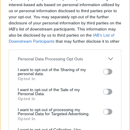
interest-based ads based on personal information utilized by
us or personal information disclosed to third parties prior to
your opt-out. You may separately opt-out of the further
disclosure of your personal information by third parties on the
IAB’s list of downstream participants. This information may
also be disclosed by us to third parties on the
IAB’s List of
Downstream Participants
that may further disclose it to other
third parties.
Please note that this website/app uses one or more Google
Personal Data Processing Opt Outs
services and may gather and store information including but
Original Landbier Dunkel
not limited to your visit or usage behaviour. You may click to
I want to opt-out of the Sharing of my
personal data.
Madnezz
•
2018. január 30.
8
grant or deny consent to Google and its third-party tags to
Opted In
use your data for below specified purposes in below Google
consent section.
I want to opt-out of the Sale of my
Illat: enyhén csokis, édes Hab: kemény, piszkosdrapp
Personal Data.
Szín: sötétbarna Nagyjából Kozel Dark Superiornak
Opted In
mondanám, amennyiben egy Kozel Dark minden
hibája eltűnne és minden ami jó benne
I want to opt-out of processing my
Personal Data for Targeted Advertising.
megduplázódna. Ehhez még hozzáadódik a többi
Opted In
Original Landbierben meglevő teltség, a korrekt
alkoholtartalom és…
I want to opt-out of Collection, Use,