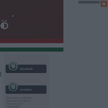
facebook
tartalom
Sörkínálat a boltokban
Nemzeti Konzultáció
Népszavazás
Fesztiválok