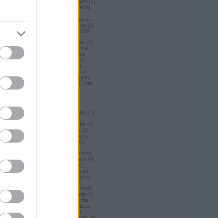
argus honey
(
1
)
argus premium
(
1
)
argus pšeničné
(
1
)
argus special
(
2
)
argus strong
(
1
)
argus
unfiltered
(
1
)
armbandusz k.i.p.a.
(
1
)
asahi
(
17
)
Asahi
(
3
)
asterus
(
1
)
ászok
(
3
)
aubel
(
2
)
auchan
(
238
)
auchan craft
(
1
)
aucjan
(
1
)
augsburger
(
4
)
augustinerbrau
(
3
)
aurora
(
1
)
ausztria
(
3
)
aventinus
(
2
)
ayinger
(
1
)
azarot
(
1
)
ázsia
(
12
)
ázsiai
(
2
)
azuga
(
1
)
az én
söröm
(
5
)
az ország söre
(
2
)
b*bop fermentory
(
2
)
Bäder
(
1
)
Bäder búza
(
1
)
bagoly
(
1
)
bagoly
BA
(
1
)
bajor
(
3
)
bajor búza
(
1
)
bak
(
8
)
bakalár
(
3
)
bakalar
(
3
)
bakancslista
(
1
)
baklava
(
1
)
baksör
(
1
)
balatoni
(
2
)
balatonszentgyörgyi
(
2
)
balatonszentgyörgyi sörműhely
(
1
)
balatonvilágosi
(
1
)
BaliHai
(
2
)
Balihai
(
2
)
Bali Hai
(
2
)
balkezes
(
6
)
balmacassie industrial estate
(
2
)
baltic
(
4
)
baltic porter
(
5
)
Baltijos
(
1
)
baltika
(
1
)
baltika 7
(
1
)
balti
porter
(
5
)
banana bread
(
1
)
banános
(
1
)
banghard
(
1
)
bankss
(
1
)
banskobystricky
(
2
)
barack
(
4
)
barackos
(
3
)
barátok söre
(
1
)
barbar
(
3
)
barcelona
(
1
)
barikád
(
1
)
barista
(
1
)
baristaut
(
1
)
barley
wine
(
2
)
barlog
(
3
)
barna
(
89
)
barna sör
(
51
)
baron
(
1
)
Barossa
(
1
)
Barossa Valley
(
1
)
barrelpig
(
1
)
barrel aged
(
2
)
barths
(
2
)
barths
extra strong
(
1
)
bartók delikátesz
(
61
)
bastards
(
1
)
baumax
(
1
)
bavaria
(
3
)
Bavaria
(
3
)
bavarian ale