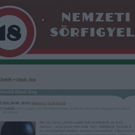
Címkék
»
black_dog
Vandál Black Dog
2021.06.08. 19:03 |
Madnezz
|
Szólj hozzá!
Címkék:
teszt
magyar
sör
kézműves
fekete
vandál
ale
stout
black dog
beer box
hazai
kézműves
Illat: telt, kávés, pörkölt maláta Hab: jól felhabzik, de azért
masszív... amíg össze nem omlik Szín: Sötétbarna A kávés íz
és a jó kortyérzet rendben, azonban ízre kevéske. Főleg a korty
közepe üresedik ki, ott még a szénsavat sem érezni, pedig van