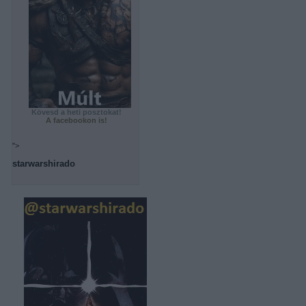
Kövesd a heti posztokat!
A facebookon is!
">
starwarshirado