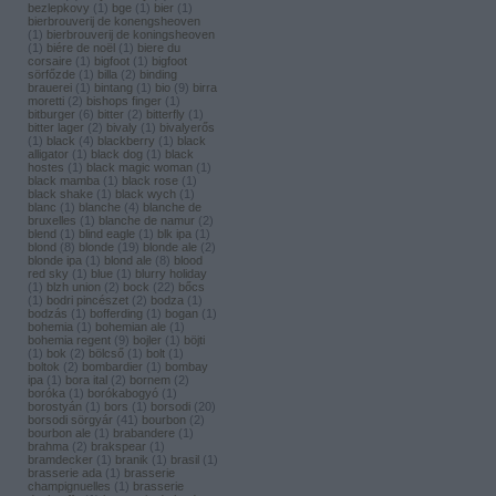
bezlepkovy
(
1
)
bge
(
1
)
bier
(
1
)
bierbrouverij de konengsheoven
(
1
)
bierbrouverij de koningsheoven
(
1
)
biére de noël
(
1
)
biere du
corsaire
(
1
)
bigfoot
(
1
)
bigfoot
sörfőzde
(
1
)
billa
(
2
)
binding
brauerei
(
1
)
bintang
(
1
)
bio
(
9
)
birra
moretti
(
2
)
bishops finger
(
1
)
bitburger
(
6
)
bitter
(
2
)
bitterfly
(
1
)
bitter lager
(
2
)
bivaly
(
1
)
bivalyerős
(
1
)
black
(
4
)
blackberry
(
1
)
black
alligator
(
1
)
black dog
(
1
)
black
hostes
(
1
)
black magic woman
(
1
)
black mamba
(
1
)
black rose
(
1
)
black shake
(
1
)
black wych
(
1
)
blanc
(
1
)
blanche
(
4
)
blanche de
bruxelles
(
1
)
blanche de namur
(
2
)
blend
(
1
)
blind eagle
(
1
)
blk ipa
(
1
)
blond
(
8
)
blonde
(
19
)
blonde ale
(
2
)
blonde ipa
(
1
)
blond ale
(
8
)
blood
red sky
(
1
)
blue
(
1
)
blurry holiday
(
1
)
blzh union
(
2
)
bock
(
22
)
bőcs
(
1
)
bodri pincészet
(
2
)
bodza
(
1
)
bodzás
(
1
)
bofferding
(
1
)
bogan
(
1
)
bohemia
(
1
)
bohemian ale
(
1
)
bohemia regent
(
9
)
bojler
(
1
)
böjti
(
1
)
bok
(
2
)
bölcső
(
1
)
bolt
(
1
)
boltok
(
2
)
bombardier
(
1
)
bombay
ipa
(
1
)
bora ital
(
2
)
bornem
(
2
)
boróka
(
1
)
borókabogyó
(
1
)
borostyán
(
1
)
bors
(
1
)
borsodi
(
20
)
borsodi sörgyár
(
41
)
bourbon
(
2
)
bourbon ale
(
1
)
brabandere
(
1
)
brahma
(
2
)
brakspear
(
1
)
bramdecker
(
1
)
branik
(
1
)
brasil
(
1
)
brasserie ada
(
1
)
brasserie
champignuelles
(
1
)
brasserie