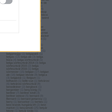
(
1
)
bavaria brouwerij
(
3
)
bavik-de
brabandere
(
1
)
bayreuther
(
1
)
bayreuther bierbrauerei ag.
(
4
)
bazooka
(
1
)
bazsalikom
(
1
)
bbop
(
1
)
be(er) cool
(
1
)
becks
(
1
)
bécsi
ászok
(
4
)
beer
(
2
)
beerci
(
1
)
beerd
brew design
(
1
)
beerfort
(
10
)
beerka
(
1
)
beerselection
(
2
)
beerside
(
6
)
beertailor
(
9
)
beer
board kft.
(
1
)
beer box
(
52
)
beer
burger barbecue
(
6
)
beer gourmet
(
11
)
beet
(
1
)
beetroot
(
1
)
beglücker
(
1
)
beharangozó
(
1
)
behemót
(
1
)
békésszentandrási
(
4
)
békésszentandrási szilvás
(
1
)
Belatiny
(
1
)
Belerose
(
1
)
belga
(
157
)
belgaco kft
(
87
)
belgák
(
1
)
belgameggy
(
1
)
belgapakk
(
1
)
belgás
(
13
)
belga ale
(
3
)
belga
búza
(
4
)
belga sörfesztivál
(
1
)
belga sörfesztivál 2014
(
3
)
belga
sörfesztivál 2015
(
2
)
belga
sörfesztivál 2016
(
1
)
belga
sörmester
(
15
)
belgian
(
17
)
belgian
ale
(
16
)
belgian blonde
(
8
)
belgica
(
3
)
belgijskie
(
1
)
Belgium
(
1
)
belhaven
(
1
)
belle-vue
(
1
)
belvárosi
(
6
)
belvárosi sörfesztivál
(
8
)
benediktiner
(
2
)
bergbock
(
1
)
bergenbier
(
1
)
berg könig
(
5
)
berliner
(
7
)
berliner kindl
(
3
)
berliner weisse
(
5
)
bernard
(
9
)
Bernard
(
1
)
bernard jantarovy
(
1
)
berry
(
1
)
berserker
(
1
)
berties
(
1
)
best brands hungária kft
(
2
)
best
market
(
1
)
beszámoló
(
25
)
betyár
fekete
(
1
)
betyár király
(
1
)