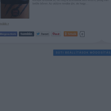
belőle bőven. Az utóízre rendbe jön, de hogy…
ovább »
Tetszik
0
SÜTI BEÁLLÍTÁSOK MÓDOSÍTÁS