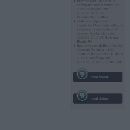
Brother Wolf:
Jó sör ez, a
korábbiakat nem ismerem. De
20025-ös nagyon ízlik.
(
2026.02.20. 17:34
)
Perlenbacher Festbier
szabzero:
@promontor:
Egyetértek ! Nem kellemetlen, de
semmi sem indokolja hogy 3-
szor annyiba kerüljön mint...
(
2026.02.11. 17:25
)
Guinness
Blonde IPA
Scandindustrial:
Épp a "tesóját"
kóstolom (Szümpla, kávés
stout), és ha ez ennyire jó, akkor
a Rüs is megér egy pró...
(
2026.01.19. 16:19
)
Hübris RÜS
html doboz
html doboz