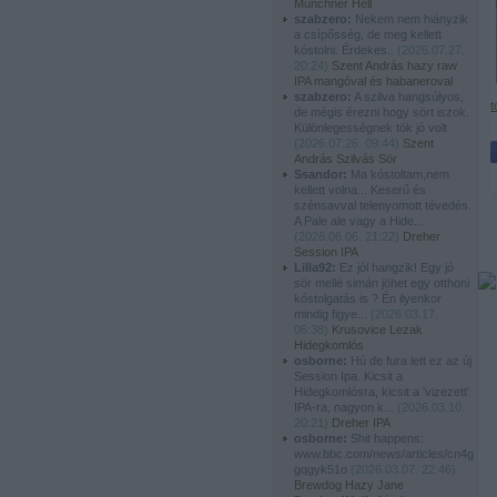
Münchner Hell
szabzero:
Nekem nem hiányzik
a csípősség, de meg kellett
kóstolni. Érdekes..
(
2026.07.27.
20:24
)
Szent András hazy raw
IPA mangóval és habaneroval
szabzero:
A szilva hangsúlyos,
t
de mégis érezni hogy sört iszok.
Különlegességnek tök jó volt
(
2026.07.26. 09:44
)
Szent
András Szilvás Sör
Ssandor:
Ma kóstoltam,nem
kellett volna... Keserű és
szénsavval telenyomott tévedés.
A Pale ale vagy a Hide...
(
2026.06.06. 21:22
)
Dreher
Session IPA
Lilla92:
Ez jól hangzik! Egy jó
sör mellé simán jöhet egy otthoni
kóstolgatás is ? Én ilyenkor
mindig figye...
(
2026.03.17.
06:38
)
Krusovice Lezak
Hidegkomlós
osborne:
Hú de fura lett ez az új
Session Ipa. Kicsit a
Hidegkomlósra, kicsit a 'vizezett'
IPA-ra, nagyon k...
(
2026.03.10.
20:21
)
Dreher IPA
osborne:
Shit happens:
www.bbc.com/news/articles/cn4g
gqgyk51o
(
2026.03.07. 22:46
)
Brewdog Hazy Jane