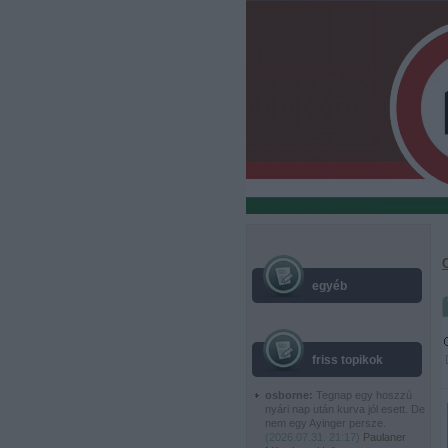
egyéb
friss topikok
osborne:
Tegnap egy hoszzú
nyári nap után kurva jól esett. De
nem egy Ayinger persze.
(
2026.07.31. 21:17
)
Paulaner