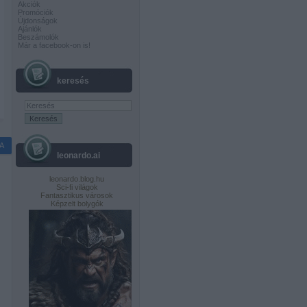
Akciók
Promóciók
Újdonságok
Ajánlók
Beszámolók
Már a facebook-on is!
keresés
A
leonardo.ai
leonardo.blog.hu
Sci-fi világok
Fantasztikus városok
Képzelt bolygók