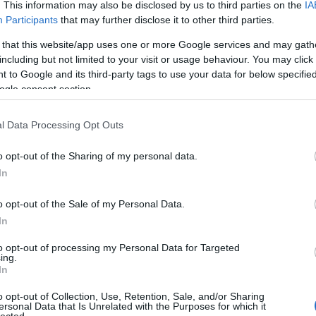
. This information may also be disclosed by us to third parties on the
IA
Participants
that may further disclose it to other third parties.
 that this website/app uses one or more Google services and may gath
including but not limited to your visit or usage behaviour. You may click 
 to Google and its third-party tags to use your data for below specifi
ogle consent section.
l Data Processing Opt Outs
o opt-out of the Sharing of my personal data.
In
o opt-out of the Sale of my Personal Data.
In
to opt-out of processing my Personal Data for Targeted
ing.
In
o opt-out of Collection, Use, Retention, Sale, and/or Sharing
ersonal Data that Is Unrelated with the Purposes for which it
lected.