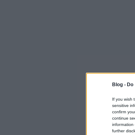
Blog -
Do 
If you wish 
sensitive in
confirm you
continue se
information 
further disc