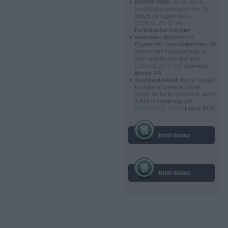
Brother Wolf:
Jó sör ez, a
korábbiakat nem ismerem. De
20025-ös nagyon ízlik.
(
2026.02.20. 17:34
)
Perlenbacher Festbier
szabzero:
@promontor:
Egyetértek ! Nem kellemetlen, de
semmi sem indokolja hogy 3-
szor annyiba kerüljön mint...
(
2026.02.11. 17:25
)
Guinness
Blonde IPA
Scandindustrial:
Épp a "tesóját"
kóstolom (Szümpla, kávés
stout), és ha ez ennyire jó, akkor
a Rüs is megér egy pró...
(
2026.01.19. 16:19
)
Hübris RÜS
html doboz
html doboz