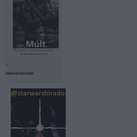
Kövesd a heti posztokat!
A facebookon is!
">
starwarshirado