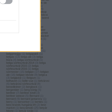
(
1
)
bavaria brouwerij
(
3
)
bavik-de
brabandere
(
1
)
bayreuther
(
1
)
bayreuther bierbrauerei ag.
(
4
)
bazooka
(
1
)
bazsalikom
(
1
)
bbop
(
1
)
be(er) cool
(
1
)
becks
(
1
)
bécsi
ászok
(
4
)
beer
(
2
)
beerci
(
1
)
beerd
brew design
(
1
)
beerfort
(
10
)
beerka
(
1
)
beerselection
(
2
)
beerside
(
6
)
beertailor
(
9
)
beer
board kft.
(
1
)
beer box
(
52
)
beer
burger barbecue
(
6
)
beer gourmet
(
11
)
beet
(
1
)
beetroot
(
1
)
beglücker
(
1
)
beharangozó
(
1
)
behemót
(
1
)
békésszentandrási
(
4
)
békésszentandrási szilvás
(
1
)
Belatiny
(
1
)
Belerose
(
1
)
belga
(
157
)
belgaco kft
(
87
)
belgák
(
1
)
belgameggy
(
1
)
belgapakk
(
1
)
belgás
(
13
)
belga ale
(
3
)
belga
búza
(
4
)
belga sörfesztivál
(
1
)
belga sörfesztivál 2014
(
3
)
belga
sörfesztivál 2015
(
2
)
belga
sörfesztivál 2016
(
1
)
belga
sörmester
(
15
)
belgian
(
17
)
belgian
ale
(
16
)
belgian blonde
(
8
)
belgica
(
3
)
belgijskie
(
1
)
Belgium
(
1
)
belhaven
(
1
)
belle-vue
(
1
)
belvárosi
(
6
)
belvárosi sörfesztivál
(
8
)
benediktiner
(
2
)
bergbock
(
1
)
bergenbier
(
1
)
berg könig
(
5
)
berliner
(
7
)
berliner kindl
(
3
)
berliner weisse
(
5
)
Bernard
(
1
)
bernard
(
9
)
bernard jantarovy
(
1
)
berry
(
1
)
berserker
(
1
)
berties
(
1
)
best brands hungária kft
(
2
)
best
market
(
1
)
beszámoló
(
25
)
betyár
fekete
(
1
)
betyár király
(
1
)