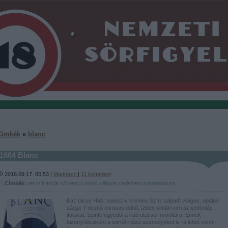
Címkék
»
blanc
1664 Blanc
2016.09.17. 00:53 |
Madnezz
|
11
komment
Címkék:
teszt
francia
sör
tesco
blanc
világos
carlsberg
kronenbourg
Illat: citrus Hab: masszív krémes Szín: sápadt világos, opálos
sárga Frissítő citrusos üdítő, ízben simán veri az izotóniás
italokat. Szinte egyedül a hab utal sör mivoltára. Ennek
bizonyítékaként a sörtől irtózó személyeket is rá lehet venni