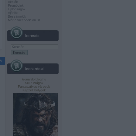
Akciók
Promóciók
Újdonságok
Ajánlók
Beszámolók
Már a facebook-on is!
keresés
A
leonardo.ai
leonardo.blog.hu
Sci-fi világok
Fantasztikus városok
Képzelt bolygók