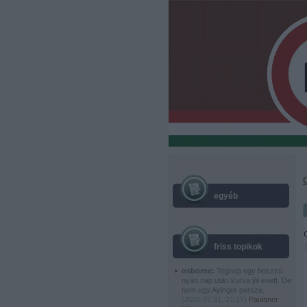
egyéb
friss topikok
osborne:
Tegnap egy hoszzú
nyári nap után kurva jól esett. De
nem egy Ayinger persze.
(
2026.07.31. 21:17
)
Paulaner