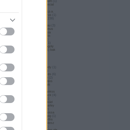
argus honey
(
1
)
argus premium
(
1
)
argus pšeničné
(
1
)
argus special
(
2
)
argus strong
(
1
)
argus
unfiltered
(
1
)
armbandusz k.i.p.a.
(
1
)
Asahi
(
3
)
asahi
(
17
)
asterus
(
1
)
ászok
(
3
)
aubel
(
2
)
auchan
(
238
)
auchan craft
(
1
)
aucjan
(
1
)
augsburger
(
4
)
augustinerbrau
(
3
)
aurora
(
1
)
ausztria
(
3
)
aventinus
(
2
)
ayinger
(
1
)
azarot
(
1
)
ázsia
(
12
)
ázsiai
(
2
)
azuga
(
1
)
az én
söröm
(
5
)
az ország söre
(
2
)
b*bop fermentory
(
2
)
Bäder
(
1
)
Bäder búza
(
1
)
bagoly
(
1
)
bagoly
BA
(
1
)
bajor
(
3
)
bajor búza
(
1
)
bak
(
8
)
bakalár
(
3
)
bakalar
(
3
)
bakancslista
(
1
)
baklava
(
1
)
baksör
(
1
)
balatoni
(
2
)
balatonszentgyörgyi
(
2
)
balatonszentgyörgyi sörműhely
(
1
)
balatonvilágosi
(
1
)
BaliHai
(
2
)
Balihai
(
2
)
Bali Hai
(
2
)
balkezes
(
6
)
balmacassie industrial estate
(
2
)
baltic
(
4
)
baltic porter
(
5
)
Baltijos
(
1
)
baltika
(
1
)
baltika 7
(
1
)
balti
porter
(
5
)
banana bread
(
1
)
banános
(
1
)
banghard
(
1
)
bankss
(
1
)
banskobystricky
(
2
)
barack
(
4
)
barackos
(
3
)
barátok söre
(
1
)
barbar
(
3
)
barcelona
(
1
)
barikád
(
1
)
barista
(
1
)
baristaut
(
1
)
barley
wine
(
2
)
barlog
(
3
)
barna
(
89
)
barna sör
(
51
)
baron
(
1
)
Barossa
(
1
)
Barossa Valley
(
1
)
barrelpig
(
1
)
barrel aged
(
2
)
barths
(
2
)
barths
extra strong
(
1
)
bartók delikátesz
(
61
)
bastards
(
1
)
baumax
(
1
)
bavaria
(
3
)
Bavaria
(
3
)
bavarian ale