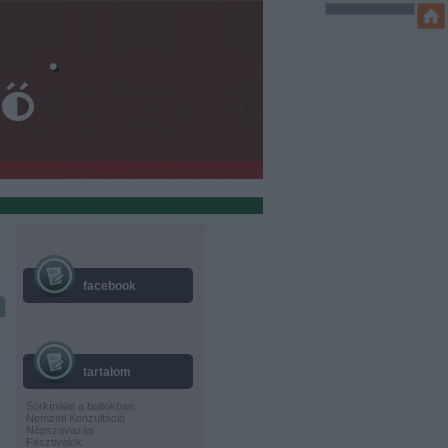
facebook
tartalom
Sörkínálat a boltokban
Nemzeti Konzultáció
Népszavazás
Fesztiválok