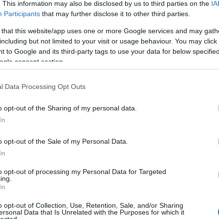
. This information may also be disclosed by us to third parties on the
IA
Participants
that may further disclose it to other third parties.
 that this website/app uses one or more Google services and may gath
including but not limited to your visit or usage behaviour. You may click 
 to Google and its third-party tags to use your data for below specifi
ogle consent section.
l Data Processing Opt Outs
o opt-out of the Sharing of my personal data.
In
o opt-out of the Sale of my Personal Data.
In
to opt-out of processing my Personal Data for Targeted
ing.
In
o opt-out of Collection, Use, Retention, Sale, and/or Sharing
ersonal Data that Is Unrelated with the Purposes for which it
lected.