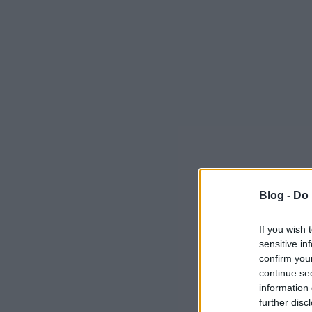
Blog -
Do 
If you wish 
sensitive in
confirm you
continue se
information 
further disc