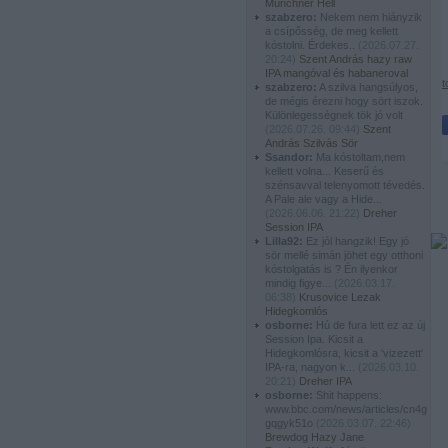
Münchner Hell
szabzero:
Nekem nem hiányzik
a csípősség, de meg kellett
kóstolni. Érdekes..
(
2026.07.27.
20:24
)
Szent András hazy raw
IPA mangóval és habaneroval
t
szabzero:
A szilva hangsúlyos,
de mégis érezni hogy sört iszok.
Különlegességnek tök jó volt
(
2026.07.26. 09:44
)
Szent
András Szilvás Sör
Ssandor:
Ma kóstoltam,nem
kellett volna... Keserű és
szénsavval telenyomott tévedés.
A Pale ale vagy a Hide...
(
2026.06.06. 21:22
)
Dreher
Session IPA
Lilla92:
Ez jól hangzik! Egy jó
sör mellé simán jöhet egy otthoni
kóstolgatás is ? Én ilyenkor
mindig figye...
(
2026.03.17.
06:38
)
Krusovice Lezak
Hidegkomlós
osborne:
Hú de fura lett ez az új
Session Ipa. Kicsit a
Hidegkomlósra, kicsit a 'vizezett'
IPA-ra, nagyon k...
(
2026.03.10.
20:21
)
Dreher IPA
osborne:
Shit happens:
www.bbc.com/news/articles/cn4g
gqgyk51o
(
2026.03.07. 22:46
)
Brewdog Hazy Jane