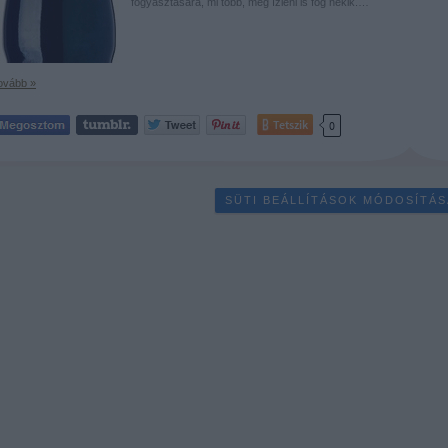
fogyasztására, mi több, még ízleni is fog nekik.…
ovább »
Tetszik
0
SÜTI BEÁLLÍTÁSOK MÓDOSÍTÁS