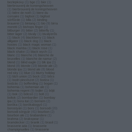
bezlepkovy
(
1
)
bge
(
1
)
bier
(
1
)
bierbrouverij de konengsheoven
(
1
)
bierbrouverij de koningsheoven
(
1
)
biére de noël
(
1
)
biere du
corsaire
(
1
)
bigfoot
(
1
)
bigfoot
sörfőzde
(
1
)
billa
(
2
)
binding
brauerei
(
1
)
bintang
(
1
)
bio
(
9
)
birra
moretti
(
2
)
bishops finger
(
1
)
bitburger
(
6
)
bitter
(
2
)
bitterfly
(
1
)
bitter lager
(
2
)
bivaly
(
1
)
bivalyerős
(
1
)
black
(
4
)
blackberry
(
1
)
black
alligator
(
1
)
black dog
(
1
)
black
hostes
(
1
)
black magic woman
(
1
)
black mamba
(
1
)
black rose
(
1
)
black shake
(
1
)
black wych
(
1
)
blanc
(
1
)
blanche
(
4
)
blanche de
bruxelles
(
1
)
blanche de namur
(
2
)
blend
(
1
)
blind eagle
(
1
)
blk ipa
(
1
)
blond
(
8
)
blonde
(
19
)
blonde ale
(
2
)
blonde ipa
(
1
)
blond ale
(
8
)
blood
red sky
(
1
)
blue
(
1
)
blurry holiday
(
1
)
blzh union
(
2
)
bock
(
22
)
bőcs
(
1
)
bodri pincészet
(
2
)
bodza
(
1
)
bodzás
(
1
)
bofferding
(
1
)
bogan
(
1
)
bohemia
(
1
)
bohemian ale
(
1
)
bohemia regent
(
9
)
bojler
(
1
)
böjti
(
1
)
bok
(
2
)
bölcső
(
1
)
bolt
(
1
)
boltok
(
2
)
bombardier
(
1
)
bombay
ipa
(
1
)
bora ital
(
2
)
bornem
(
2
)
boróka
(
1
)
borókabogyó
(
1
)
borostyán
(
1
)
bors
(
1
)
borsodi
(
20
)
borsodi sörgyár
(
41
)
bourbon
(
2
)
bourbon ale
(
1
)
brabandere
(
1
)
brahma
(
2
)
brakspear
(
1
)
bramdecker
(
1
)
branik
(
1
)
brasil
(
1
)
brasserie ada
(
1
)
brasserie
champignuelles
(
1
)
brasserie