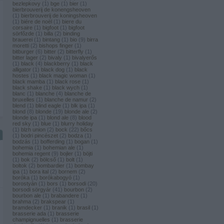
bezlepkovy
(
1
)
bge
(
1
)
bier
(
1
)
bierbrouverij de konengsheoven
(
1
)
bierbrouverij de koningsheoven
(
1
)
biére de noël
(
1
)
biere du
corsaire
(
1
)
bigfoot
(
1
)
bigfoot
sörfőzde
(
1
)
billa
(
2
)
binding
brauerei
(
1
)
bintang
(
1
)
bio
(
9
)
birra
moretti
(
2
)
bishops finger
(
1
)
bitburger
(
6
)
bitter
(
2
)
bitterfly
(
1
)
bitter lager
(
2
)
bivaly
(
1
)
bivalyerős
(
1
)
black
(
4
)
blackberry
(
1
)
black
alligator
(
1
)
black dog
(
1
)
black
hostes
(
1
)
black magic woman
(
1
)
black mamba
(
1
)
black rose
(
1
)
black shake
(
1
)
black wych
(
1
)
blanc
(
1
)
blanche
(
4
)
blanche de
bruxelles
(
1
)
blanche de namur
(
2
)
blend
(
1
)
blind eagle
(
1
)
blk ipa
(
1
)
blond
(
8
)
blonde
(
19
)
blonde ale
(
2
)
blonde ipa
(
1
)
blond ale
(
8
)
blood
red sky
(
1
)
blue
(
1
)
blurry holiday
(
1
)
blzh union
(
2
)
bock
(
22
)
bőcs
(
1
)
bodri pincészet
(
2
)
bodza
(
1
)
bodzás
(
1
)
bofferding
(
1
)
bogan
(
1
)
bohemia
(
1
)
bohemian ale
(
1
)
bohemia regent
(
9
)
bojler
(
1
)
böjti
(
1
)
bok
(
2
)
bölcső
(
1
)
bolt
(
1
)
boltok
(
2
)
bombardier
(
1
)
bombay
ipa
(
1
)
bora ital
(
2
)
bornem
(
2
)
boróka
(
1
)
borókabogyó
(
1
)
borostyán
(
1
)
bors
(
1
)
borsodi
(
20
)
borsodi sörgyár
(
41
)
bourbon
(
2
)
bourbon ale
(
1
)
brabandere
(
1
)
brahma
(
2
)
brakspear
(
1
)
bramdecker
(
1
)
branik
(
1
)
brasil
(
1
)
brasserie ada
(
1
)
brasserie
champignuelles
(
1
)
brasserie