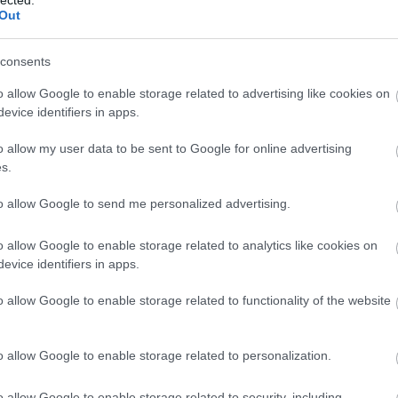
ovább »
Out
Tetszik
0
consents
o allow Google to enable storage related to advertising like cookies on
Elf Szöszi Blonde Ale
evice identifiers in apps.
2022.07.09. 20:09 |
bottleopener
|
Szólj hozzá!
o allow my user data to be sent to Google for online advertising
Címkék:
teszt
magyar
sör
blonde
szöszi
blond
american
elf
blond ale
magyar sörfőzde
s.
magyar kézműves
Illat: enyhe, pincés, belgás Hab: masszív, lágy Szín: fakó
to allow Google to send me personalized advertising.
őszibaracklé, túl zavaros és sötét A blonde ale becsapós, mert
létezik amerikai és belga típusú is. A főzde nem ígéri, hogy belgás
jegyeket fog adni, inkább a laikusokat célozza a leírásával,
o allow Google to enable storage related to analytics like cookies on
miszerint ez a lager alternatívája. Hát,…
evice identifiers in apps.
o allow Google to enable storage related to functionality of the website
ovább »
o allow Google to enable storage related to personalization.
Tetszik
0
o allow Google to enable storage related to security, including