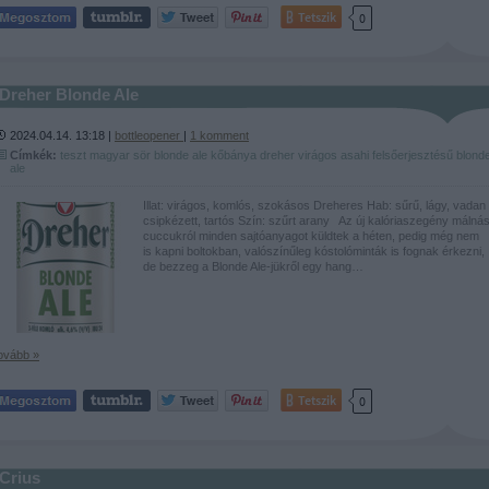
Tetszik
0
Dreher Blonde Ale
2024.04.14. 13:18 |
bottleopener
|
1
komment
Címkék:
teszt
magyar
sör
blonde
ale
kőbánya
dreher
virágos
asahi
felsőerjesztésű
blond
ale
Illat: virágos, komlós, szokásos Dreheres Hab: sűrű, lágy, vadan
csipkézett, tartós Szín: szűrt arany Az új kalóriaszegény málná
cuccukról minden sajtóanyagot küldtek a héten, pedig még nem
is kapni boltokban, valószínűleg kóstolóminták is fognak érkezni,
de bezzeg a Blonde Ale-jükről egy hang…
ovább »
Tetszik
0
Crius