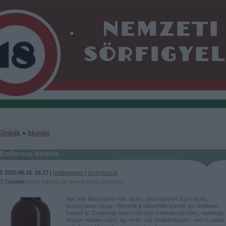
Címkék
»
blonde
Bellerose blonde
2025.06.16. 16:17 |
bottleopener
|
Szólj hozzá!
Címkék:
teszt
francia
sör
blonde
blond
Belerose
Illat: vas illatú komló Hab: tartós, piszkosfehér Szín: szűrt,
borostyános sárga Kiemelik a háromféle komlót, és rendesen
keserű is. Csakhogy nem erről szól a blonde sörstílus, merthogy
elnyom minden mást, így erről - kár továbbolvasni - nem is tudok