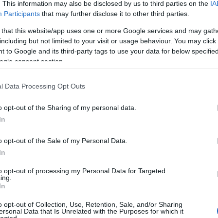
. This information may also be disclosed by us to third parties on the
IA
leginkább borok és tömények kerültek bemutatásra. Április 6-án
első sörként a Pannonhalmi Főapátsági Sörfőzde volt a
Participants
that may further disclose it to other third parties.
középpontban és a Sörfigyelő is megragadta az alkalmat…
 that this website/app uses one or more Google services and may gath
including but not limited to your visit or usage behaviour. You may click 
 to Google and its third-party tags to use your data for below specifi
ovább »
ogle consent section.
Tetszik
0
l Data Processing Opt Outs
o opt-out of the Sharing of my personal data.
Double Enghien Blonde
In
2023.02.19. 14:23 |
Madnezz
|
3
komment
Címkék:
teszt
sör
belga
blonde
erős
ale
interspar
belgaco kft
brasserie de silly
enghien
o opt-out of the Sale of my Personal Data.
In
Illat: virágos, gyümölcsös, isteni Hab: kemény Szín: narancsos
Hű, ez nagyon ízlik! Előre szólok, ez is a parfüm ízű sörök közé
to opt-out of processing my Personal Data for Targeted
tartozik. Igaz olyanból csak a Zlaty Bazant jut még az eszembe.
ing.
Az első korty elején még csodálkozom, hogy ez miért nem tripel,
de aztán egyértelművé válik a virágos…
In
o opt-out of Collection, Use, Retention, Sale, and/or Sharing
ersonal Data that Is Unrelated with the Purposes for which it
lected.