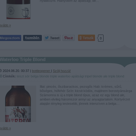
nyilatkozni. Hiányolom az apátsági, de…
ovább »
Tetszik
0
Waterloo Triple Blond
2024.06.20. 00:37 |
bottleopener
|
Szólj hozzá!
Címkék:
teszt
sör
belga
blonde
triple
waterloo
apátsági
tripel
blonde ale
triple blond
Illat: pincés, őszibarackos, pezsgős Hab: krémes, sűrű,
bőséges, hófehér Szín: kicsit ködös, majdnem borostyánsárga
Számomra is új a triple blond típus, azaz ez egy blond ale,
amiben elvileg háromszor annyi az anyagtartalom. Kortyérzet
alapján tényleg testesebb, jönnek intenzíven a belga…
ovább »