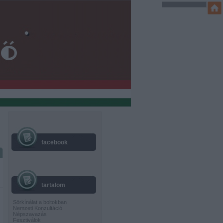
facebook
tartalom
Sörkínálat a boltokban
Nemzeti Konzultáció
Népszavazás
Fesztiválok