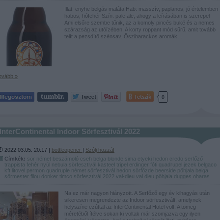
Illat: enyhe belgás maláta Hab: masszív, paplanos, jó értelemben
habos, hófehér Szín: pale ale, ahogy a leírásában is szerepel
Ami elsőre szembe tűnik, az a komoly pincés buké és a nemes
szárazság az utóízében. A korty roppant mód sűrű, amit tovább
telít a pezsdítő szénsav. Őszibarackos aromák…
ovább »
Tetszik
0
InterContinental Indoor Sörfesztivál 2022
2022.03.05. 20:17 |
bottleopener
|
Szólj hozzá!
Címkék:
sör
német
beszámoló
cseh
belga
blonde
sima
etyeki
hedon
credo
serfőző
trappista
fehér nyúl
nebula
sörfesztivál
kasteel
tripel
erdinger
fóti
quadrupel
jezek
belgaco
kft
litovel
permon
quadruple
német sörfesztivál
hedon sörfőzde
beerside
põhjala
belga
sörmester
filou
donker
timco
sörfesztivál 2022
val-dieu
val dieu
pőhjala
dugges
oharas
Na ez már nagyon hiányzott. A Serfőző egy év kihagyás után
sikeresen megrendezte az Indoor sörfesztivált, amelynek
helyszíne ezúttal az InterContinental Hotel volt. A tömeg
méretéből ítélve sokan ki voltak már szomjazva egy ilyen