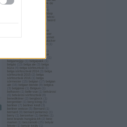
(
1
)
bavaria brouwerij
(
3
)
bavik-de
brabandere
(
1
)
bayreuther
(
1
)
bayreuther bierbrauerei ag.
(
4
)
bazooka
(
1
)
bazsalikom
(
1
)
bbop
(
1
)
be(er) cool
(
1
)
becks
(
1
)
bécsi
ászok
(
4
)
beer
(
2
)
beerci
(
1
)
beerd
brew design
(
1
)
beerfort
(
10
)
beerka
(
1
)
beerselection
(
2
)
beerside
(
6
)
beertailor
(
9
)
beer
board kft.
(
1
)
beer box
(
52
)
beer
burger barbecue
(
6
)
beer gourmet
(
11
)
beet
(
1
)
beetroot
(
1
)
beglücker
(
1
)
beharangozó
(
1
)
behemót
(
1
)
békésszentandrási
(
4
)
r
békésszentandrási szilvás
(
1
)
Belatiny
(
1
)
Belerose
(
1
)
belga
(
157
)
belgaco kft
(
87
)
belgák
(
1
)
belgameggy
(
1
)
belgapakk
(
1
)
belgás
(
13
)
belga ale
(
3
)
belga
búza
(
4
)
belga sörfesztivál
(
1
)
belga sörfesztivál 2014
(
3
)
belga
sörfesztivál 2015
(
2
)
belga
sörfesztivál 2016
(
1
)
belga
sörmester
(
15
)
belgian
(
17
)
belgian
ale
(
16
)
belgian blonde
(
8
)
belgica
(
3
)
belgijskie
(
1
)
Belgium
(
1
)
belhaven
(
1
)
belle-vue
(
1
)
belvárosi
(
6
)
belvárosi sörfesztivál
(
8
)
benediktiner
(
2
)
bergbock
(
1
)
bergenbier
(
1
)
berg könig
(
5
)
berliner
(
7
)
berliner kindl
(
3
)
berliner weisse
(
5
)
Bernard
(
1
)
bernard
(
9
)
bernard jantarovy
(
1
)
berry
(
1
)
berserker
(
1
)
berties
(
1
)
best brands hungária kft
(
2
)
best
market
(
1
)
beszámoló
(
25
)
betyár
fekete
(
1
)
betyár király
(
1
)