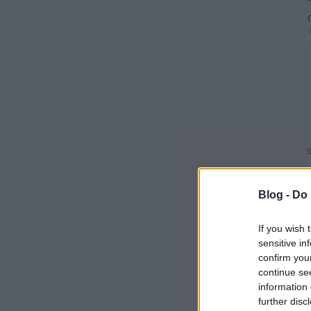
t
Blog -
Do 
If you wish 
sensitive in
confirm you
continue se
information 
further disc