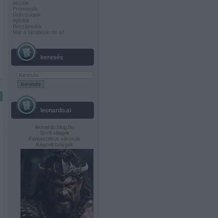
Akciók
Promóciók
Újdonságok
Ajánlók
Beszámolók
Már a facebook-on is!
keresés
leonardo.ai
leonardo.blog.hu
Sci-fi világok
Fantasztikus városok
Képzelt bolygók