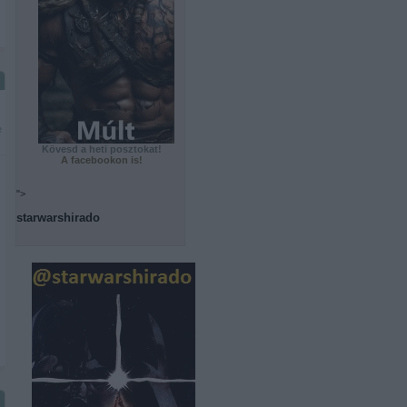
e
Kövesd a heti posztokat!
A facebookon is!
s
">
starwarshirado