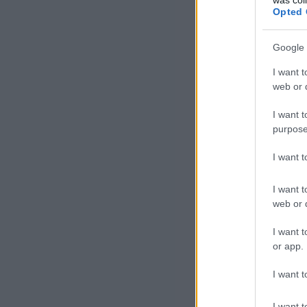
t
Opted 
Google 
I want t
web or d
I want t
purpose
I want 
I want t
web or d
I want t
or app.
t
I want t
I want t