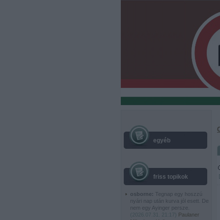
egyéb
friss topikok
osborne:
Tegnap egy hoszzú
nyári nap után kurva jól esett. De
nem egy Ayinger persze.
(
2026.07.31. 21:17
)
Paulaner