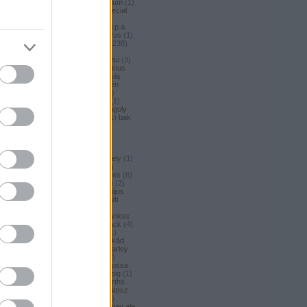
argus honey
(
1
)
argus premium
(
1
)
argus pšeničné
(
1
)
argus special
(
2
)
argus strong
(
1
)
argus
unfiltered
(
1
)
armbandusz k.i.p.a.
(
1
)
asahi
(
17
)
Asahi
(
3
)
asterus
(
1
)
ászok
(
3
)
aubel
(
2
)
auchan
(
238
)
auchan craft
(
1
)
aucjan
(
1
)
augsburger
(
4
)
augustinerbrau
(
3
)
aurora
(
1
)
ausztria
(
3
)
aventinus
(
2
)
ayinger
(
1
)
azarot
(
1
)
ázsia
(
12
)
ázsiai
(
2
)
azuga
(
1
)
az én
söröm
(
5
)
az ország söre
(
2
)
b*bop fermentory
(
2
)
Bäder
(
1
)
Bäder búza
(
1
)
bagoly
(
1
)
bagoly
BA
(
1
)
bajor
(
3
)
bajor búza
(
1
)
bak
(
8
)
bakalar
(
3
)
bakalár
(
3
)
bakancslista
(
1
)
baklava
(
1
)
baksör
(
1
)
balatoni
(
2
)
balatonszentgyörgyi
(
2
)
balatonszentgyörgyi sörműhely
(
1
)
balatonvilágosi
(
1
)
BaliHai
(
2
)
Balihai
(
2
)
Bali Hai
(
2
)
balkezes
(
6
)
balmacassie industrial estate
(
2
)
baltic
(
4
)
baltic porter
(
5
)
Baltijos
(
1
)
baltika
(
1
)
baltika 7
(
1
)
balti
porter
(
5
)
banana bread
(
1
)
banános
(
1
)
banghard
(
1
)
bankss
(
1
)
banskobystricky
(
2
)
barack
(
4
)
barackos
(
3
)
barátok söre
(
1
)
barbar
(
3
)
barcelona
(
1
)
barikád
(
1
)
barista
(
1
)
baristaut
(
1
)
barley
wine
(
2
)
barlog
(
3
)
barna
(
89
)
barna sör
(
51
)
baron
(
1
)
Barossa
(
1
)
Barossa Valley
(
1
)
barrelpig
(
1
)
barrel aged
(
2
)
barths
(
2
)
barths
extra strong
(
1
)
bartók delikátesz
(
61
)
bastards
(
1
)
baumax
(
1
)
Bavaria
(
3
)
bavaria
(
3
)
bavarian ale