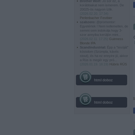
Brother Wolf:
Jó sör ez, a
korábbiakat nem ismerem. De
20025-ös nagyon ízlik.
(
2026.02.20. 17:34
)
Perlenbacher Festbier
szabzero:
@promontor:
Egyetértek ! Nem kellemetlen, de
semmi sem indokolja hogy 3-
szor annyiba kerüljön mint...
(
2026.02.11. 17:25
)
Guinness
Blonde IPA
Scandindustrial:
Épp a "tesóját"
kóstolom (Szümpla, kávés
stout), és ha ez ennyire jó, akkor
a Rüs is megér egy pró...
(
2026.01.19. 16:19
)
Hübris RÜS
html doboz
t
html doboz