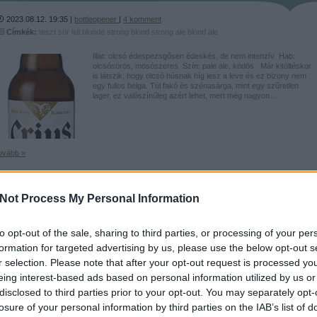
2023.08.12. 19:35 |
bottleopener
|
4
komment
Címkék:
teszt
sör
lidl
blonde
strong
blond
strong ale
blond ale
Illat: olcsó édespezsgősen édeskés, de nem intenzív Hab:
olcsósörös, mosószeres Szín: pale ale, ködös Már kitöltéskor
is látszik, hogy olcsó húsnak híg lesz a leve és ez bizony nem
egy fullos belga. Túl fakó és szénasárga, mint egy szűretlen
lager, ez valószínűleg azért lehet, mert még nagyon…
ovább »
Tetszik
1
Not Process My Personal Information
to opt-out of the sale, sharing to third parties, or processing of your per
Pannonhalmi sörkóstolás + rumok
formation for targeted advertising by us, please use the below opt-out s
2023.04.16. 18:13 |
bottleopener
|
Szólj hozzá!
r selection. Please note that after your opt-out request is processed y
Címkék:
teszt
sör
blonde
triple
blond
rum
pannonhalmi
apátsági
tripel
dubbel
quadrupel
eing interest-based ads based on personal information utilized by us or
quadruple
blond ale
disclosed to third parties prior to your opt-out. You may separately opt-
A TotalDrinks egy viszonylag új szereplő az italforgalmazásban
losure of your personal information by third parties on the IAB’s list of
és a Teréz körúti üzlethelyiségükben szervezett kóstolókon eddi