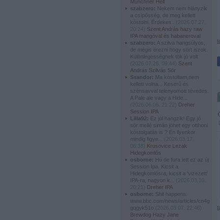
Münchner Hell
szabzero:
Nekem nem hiányzik
a csípősség, de meg kellett
kóstolni. Érdekes..
(
2026.07.27.
20:24
)
Szent András hazy raw
IPA mangóval és habaneroval
t
szabzero:
A szilva hangsúlyos,
de mégis érezni hogy sört iszok.
Különlegességnek tök jó volt
(
2026.07.26. 09:44
)
Szent
András Szilvás Sör
Ssandor:
Ma kóstoltam,nem
kellett volna... Keserű és
szénsavval telenyomott tévedés.
A Pale ale vagy a Hide...
(
2026.06.06. 21:22
)
Dreher
Session IPA
Lilla92:
Ez jól hangzik! Egy jó
sör mellé simán jöhet egy otthoni
kóstolgatás is ? Én ilyenkor
mindig figye...
(
2026.03.17.
06:38
)
Krusovice Lezak
Hidegkomlós
osborne:
Hú de fura lett ez az új
Session Ipa. Kicsit a
Hidegkomlósra, kicsit a 'vizezett'
IPA-ra, nagyon k...
(
2026.03.10.
20:21
)
Dreher IPA
osborne:
Shit happens:
www.bbc.com/news/articles/cn4g
t
gqgyk51o
(
2026.03.07. 22:46
)
Brewdog Hazy Jane