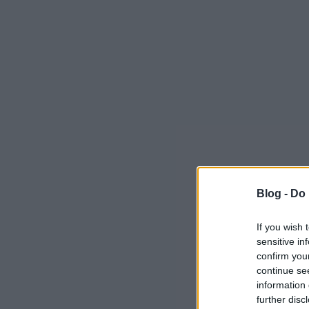
Blog -
Do 
If you wish 
sensitive in
confirm you
continue se
information 
further disc