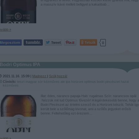
a masszív kávé mellett befigyel a kakaóbab…
ovább »
Tetszik
0
Bodri Optimus IPA
2021.11.16. 15:09 |
Madnezz
|
Szólj hozzá!
Címkék:
teszt
magyar
sör
kézműves
ale
ipa
horizont
optimus
bodri pincészet
hazai
kézműves
Illat: édes, narancs-papaja Hab: rugalmas Szín: narancsos opál
Nézzük mit tud Optimus fővezér! A legérdekesebb benne, hogy 
Bodri Pincészet az értelmi szerző és a Horizont készíti. Tehát így
került bele a szőlőmag kivonat, ami a szőlős jegyeket erősíti
benne. Feltehetőleg ezt éreztem…
ovább »