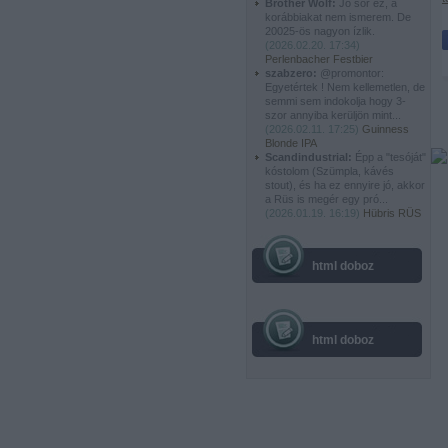
Brother Wolf:
Jó sör ez, a
korábbiakat nem ismerem. De
20025-ös nagyon ízlik.
(
2026.02.20. 17:34
)
Perlenbacher Festbier
szabzero:
@promontor:
Egyetértek ! Nem kellemetlen, de
semmi sem indokolja hogy 3-
szor annyiba kerüljön mint...
(
2026.02.11. 17:25
)
Guinness
Blonde IPA
Scandindustrial:
Épp a "tesóját"
kóstolom (Szümpla, kávés
stout), és ha ez ennyire jó, akkor
a Rüs is megér egy pró...
(
2026.01.19. 16:19
)
Hübris RÜS
html doboz
html doboz