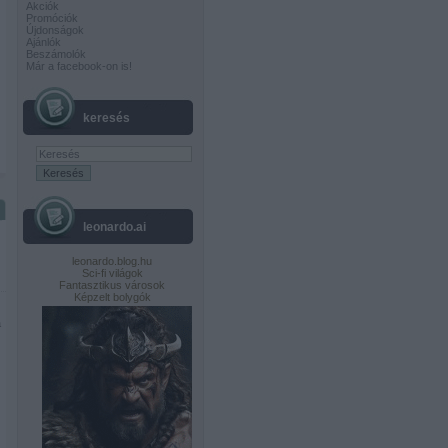
Akciók
Promóciók
Újdonságok
Ajánlók
Beszámolók
Már a facebook-on is!
keresés
leonardo.ai
leonardo.blog.hu
Sci-fi világok
Fantasztikus városok
Képzelt bolygók
a