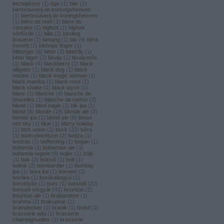
bezlepkovy
(
1
)
bge
(
1
)
bier
(
1
)
bierbrouverij de konengsheoven
(
1
)
bierbrouverij de koningsheoven
(
1
)
biére de noël
(
1
)
biere du
corsaire
(
1
)
bigfoot
(
1
)
bigfoot
sörfőzde
(
1
)
billa
(
2
)
binding
brauerei
(
1
)
bintang
(
1
)
bio
(
9
)
birra
moretti
(
2
)
bishops finger
(
1
)
bitburger
(
6
)
bitter
(
2
)
bitterfly
(
1
)
bitter lager
(
2
)
bivaly
(
1
)
bivalyerős
(
1
)
black
(
4
)
blackberry
(
1
)
black
alligator
(
1
)
black dog
(
1
)
black
hostes
(
1
)
black magic woman
(
1
)
black mamba
(
1
)
black rose
(
1
)
black shake
(
1
)
black wych
(
1
)
blanc
(
1
)
blanche
(
4
)
blanche de
bruxelles
(
1
)
blanche de namur
(
2
)
blend
(
1
)
blind eagle
(
1
)
blk ipa
(
1
)
blond
(
8
)
blonde
(
19
)
blonde ale
(
2
)
blonde ipa
(
1
)
blond ale
(
8
)
blood
red sky
(
1
)
blue
(
1
)
blurry holiday
(
1
)
blzh union
(
2
)
bock
(
22
)
bőcs
(
1
)
bodri pincészet
(
2
)
bodza
(
1
)
bodzás
(
1
)
bofferding
(
1
)
bogan
(
1
)
bohemia
(
1
)
bohemian ale
(
1
)
bohemia regent
(
9
)
bojler
(
1
)
böjti
(
1
)
bok
(
2
)
bölcső
(
1
)
bolt
(
1
)
boltok
(
2
)
bombardier
(
1
)
bombay
ipa
(
1
)
bora ital
(
2
)
bornem
(
2
)
boróka
(
1
)
borókabogyó
(
1
)
borostyán
(
1
)
bors
(
1
)
borsodi
(
20
)
borsodi sörgyár
(
41
)
bourbon
(
2
)
bourbon ale
(
1
)
brabandere
(
1
)
brahma
(
2
)
brakspear
(
1
)
bramdecker
(
1
)
branik
(
1
)
brasil
(
1
)
brasserie ada
(
1
)
brasserie
champignuelles
(
1
)
brasserie