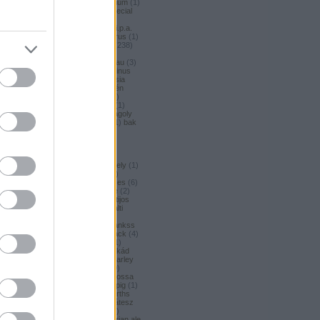
argus honey
(
1
)
argus premium
(
1
)
argus pšeničné
(
1
)
argus special
(
2
)
argus strong
(
1
)
argus
unfiltered
(
1
)
armbandusz k.i.p.a.
(
1
)
Asahi
(
3
)
asahi
(
17
)
asterus
(
1
)
ászok
(
3
)
aubel
(
2
)
auchan
(
238
)
auchan craft
(
1
)
aucjan
(
1
)
augsburger
(
4
)
augustinerbrau
(
3
)
aurora
(
1
)
ausztria
(
3
)
aventinus
(
2
)
ayinger
(
1
)
azarot
(
1
)
ázsia
(
12
)
ázsiai
(
2
)
azuga
(
1
)
az én
söröm
(
5
)
az ország söre
(
2
)
b*bop fermentory
(
2
)
Bäder
(
1
)
Bäder búza
(
1
)
bagoly
(
1
)
bagoly
BA
(
1
)
bajor
(
3
)
bajor búza
(
1
)
bak
(
8
)
bakalár
(
3
)
bakalar
(
3
)
bakancslista
(
1
)
baklava
(
1
)
baksör
(
1
)
balatoni
(
2
)
balatonszentgyörgyi
(
2
)
balatonszentgyörgyi sörműhely
(
1
)
balatonvilágosi
(
1
)
BaliHai
(
2
)
Balihai
(
2
)
Bali Hai
(
2
)
balkezes
(
6
)
balmacassie industrial estate
(
2
)
baltic
(
4
)
baltic porter
(
5
)
Baltijos
(
1
)
baltika
(
1
)
baltika 7
(
1
)
balti
porter
(
5
)
banana bread
(
1
)
banános
(
1
)
banghard
(
1
)
bankss
(
1
)
banskobystricky
(
2
)
barack
(
4
)
barackos
(
3
)
barátok söre
(
1
)
barbar
(
3
)
barcelona
(
1
)
barikád
(
1
)
barista
(
1
)
baristaut
(
1
)
barley
wine
(
2
)
barlog
(
3
)
barna
(
89
)
barna sör
(
51
)
baron
(
1
)
Barossa
(
1
)
Barossa Valley
(
1
)
barrelpig
(
1
)
barrel aged
(
2
)
barths
(
2
)
barths
extra strong
(
1
)
bartók delikátesz
(
61
)
bastards
(
1
)
baumax
(
1
)
bavaria
(
3
)
Bavaria
(
3
)
bavarian ale