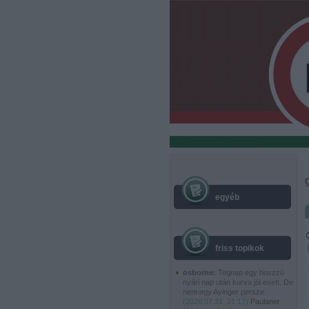
egyéb
friss topikok
osborne:
Tegnap egy hoszzú
nyári nap után kurva jól esett. De
nem egy Ayinger persze.
(
2026.07.31. 21:17
)
Paulaner