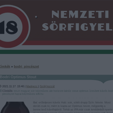
Címkék
»
bodri_pincészet
Bodri Optimus Stout
2021.11.17. 15:40 |
Madnezz
|
Szólj hozzá!
Címkék:
teszt
magyar
sör
kézműves
ale
horizont
laktóz
stout
optimus
ízesített
kávés
bod
pincészet
hazai kézműves
kifli.hu
Illat: erőteljesen kávés Hab: sok, sötét drapp Szín: fekete Most
derült csak ki, miért is kapta az Optimus nevet, mégpedig a
benne levő kávéfajtáról. Tehát az IPA már csak lendületből nyerte
el ugyanezt a nevet. Fogyasztás közben kissé gyanús volt, hogy