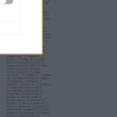
(
1
)
bavaria brouwerij
(
3
)
bavik-de
brabandere
(
1
)
bayreuther
(
1
)
bayreuther bierbrauerei ag.
(
4
)
bazooka
(
1
)
bazsalikom
(
1
)
bbop
(
1
)
be(er) cool
(
1
)
becks
(
1
)
bécsi
ászok
(
4
)
beer
(
2
)
beerci
(
1
)
beerd
brew design
(
1
)
beerfort
(
10
)
beerka
(
1
)
beerselection
(
2
)
beerside
(
6
)
beertailor
(
9
)
beer
board kft.
(
1
)
beer box
(
52
)
beer
burger barbecue
(
6
)
beer gourmet
(
11
)
beet
(
1
)
beetroot
(
1
)
beglücker
(
1
)
beharangozó
(
1
)
behemót
(
1
)
békésszentandrási
(
4
)
békésszentandrási szilvás
(
1
)
Belatiny
(
1
)
Belerose
(
1
)
belga
(
157
)
belgaco kft
(
87
)
belgák
(
1
)
belgameggy
(
1
)
belgapakk
(
1
)
belgás
(
13
)
belga ale
(
3
)
belga
búza
(
4
)
belga sörfesztivál
(
1
)
belga sörfesztivál 2014
(
3
)
belga
sörfesztivál 2015
(
2
)
belga
sörfesztivál 2016
(
1
)
belga
sörmester
(
15
)
belgian
(
17
)
belgian
ale
(
16
)
belgian blonde
(
8
)
belgica
(
3
)
belgijskie
(
1
)
Belgium
(
1
)
belhaven
(
1
)
belle-vue
(
1
)
belvárosi
(
6
)
belvárosi sörfesztivál
(
8
)
benediktiner
(
2
)
bergbock
(
1
)
bergenbier
(
1
)
berg könig
(
5
)
berliner
(
7
)
berliner kindl
(
3
)
berliner weisse
(
5
)
bernard
(
9
)
Bernard
(
1
)
bernard jantarovy
(
1
)
berry
(
1
)
berserker
(
1
)
berties
(
1
)
best brands hungária kft
(
2
)
best
market
(
1
)
beszámoló
(
25
)
betyár
fekete
(
1
)
betyár király
(
1
)