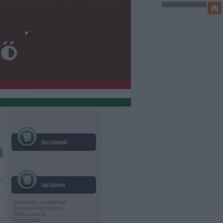
facebook
ri
tartalom
Sörkínálat a boltokban
Nemzeti Konzultáció
Népszavazás
Fesztiválok