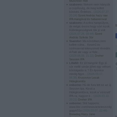
Münchner Hell
szabzero:
Nekem nem hiányzik
a csípősség, de meg kellett
kóstolni. Érdekes..
(
2026.07.27.
20:24
)
Szent András hazy raw
IPA mangóval és habaneroval
szabzero:
A szilva hangsúlyos,
t
de mégis érezni hogy sört iszok.
Különlegességnek tök jó volt
(
2026.07.26. 09:44
)
Szent
András Szilvás Sör
Ssandor:
Ma kóstoltam,nem
kellett volna... Keserű és
szénsavval telenyomott tévedés.
A Pale ale vagy a Hide...
(
2026.06.06. 21:22
)
Dreher
Session IPA
Lilla92:
Ez jól hangzik! Egy jó
sör mellé simán jöhet egy otthoni
kóstolgatás is ? Én ilyenkor
mindig figye...
(
2026.03.17.
06:38
)
Krusovice Lezak
Hidegkomlós
osborne:
Hú de fura lett ez az új
Session Ipa. Kicsit a
Hidegkomlósra, kicsit a 'vizezett'
IPA-ra, nagyon k...
(
2026.03.10.
20:21
)
Dreher IPA
osborne:
Shit happens:
www.bbc.com/news/articles/cn4g
gqgyk51o
(
2026.03.07. 22:46
)
Brewdog Hazy Jane
t