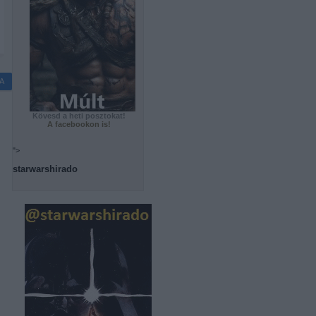
A
Kövesd a heti posztokat!
A facebookon is!
">
starwarshirado