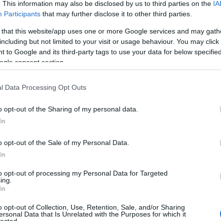
. This information may also be disclosed by us to third parties on the
IA
Participants
that may further disclose it to other third parties.
 that this website/app uses one or more Google services and may gath
including but not limited to your visit or usage behaviour. You may click 
 to Google and its third-party tags to use your data for below specifi
ogle consent section.
l Data Processing Opt Outs
o opt-out of the Sharing of my personal data.
In
o opt-out of the Sale of my Personal Data.
In
to opt-out of processing my Personal Data for Targeted
ing.
In
o opt-out of Collection, Use, Retention, Sale, and/or Sharing
ersonal Data that Is Unrelated with the Purposes for which it
lected.