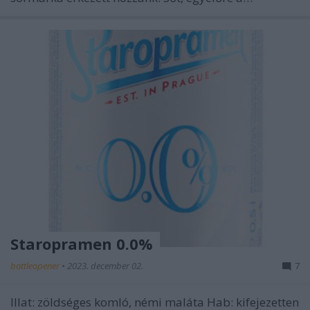
Staropramen 0.0%
bottleopener
•
2023. december 02.
7
Illat: zöldséges komló, némi maláta Hab: kifejezetten