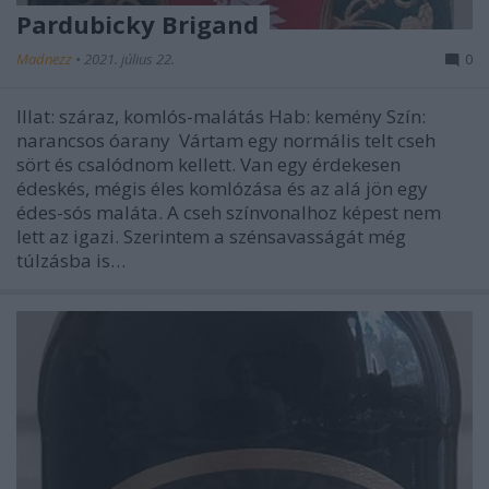
Pardubicky Brigand
Madnezz
•
2021. július 22.
0
Illat: száraz, komlós-malátás Hab: kemény Szín:
narancsos óarany Vártam egy normális telt cseh
sört és csalódnom kellett. Van egy érdekesen
édeskés, mégis éles komlózása és az alá jön egy
édes-sós maláta. A cseh színvonalhoz képest nem
lett az igazi. Szerintem a szénsavasságát még
túlzásba is…