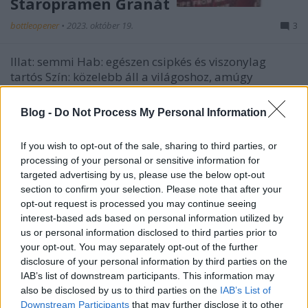
Staropramen Granát
bottleopener
•
2023. október 19.
3
Illat: semmi Hab: egészen csipkés és viszonylag
tartós Szín: közelebb áll a világoshoz, amúgy
borostyános Szerintem kissé túl van misztifikálva ez
a sör, mert a legnagyobb különlegessége, hogy az
Blog -
Do Not Process My Personal Information
eredetit nem lehet nálunk kapni (ami nem hiba,
hanem már bűn). Nem tudtam, hogy a Borsodi…
If you wish to opt-out of the sale, sharing to third parties, or
processing of your personal or sensitive information for
targeted advertising by us, please use the below opt-out
section to confirm your selection. Please note that after your
opt-out request is processed you may continue seeing
interest-based ads based on personal information utilized by
us or personal information disclosed to third parties prior to
your opt-out. You may separately opt-out of the further
disclosure of your personal information by third parties on the
IAB’s list of downstream participants. This information may
also be disclosed by us to third parties on the
IAB’s List of
Downstream Participants
that may further disclose it to other