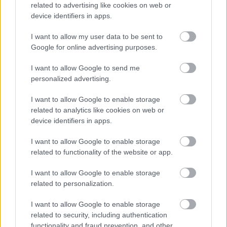
related to advertising like cookies on web or
device identifiers in apps.
I want to allow my user data to be sent to
Google for online advertising purposes.
I want to allow Google to send me
personalized advertising.
I want to allow Google to enable storage
related to analytics like cookies on web or
Borsodi Amber Ale
device identifiers in apps.
bottleopener
•
2022. március 05.
1
I want to allow Google to enable storage
related to functionality of the website or app.
Illat: lágeres, karamelles, de nem édes Hab:
majdnem paplanos, piszkosfehér, közepesen tartós
I want to allow Google to enable storage
Szín: mahagóni, majdnem dió Meglepően sötét,
related to personalization.
mint egy jó dobostorta tetején a cukormáz, de a
hívogató külső leplezni próbálja a belső ürességet.
I want to allow Google to enable storage
Nem érezni az állagát hígnak, de mégis vizes a…
related to security, including authentication
functionality and fraud prevention, and other