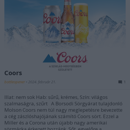
Coors
bottleopener
•
2024. február 21.
1
Illat: nem sok Hab: sűrű, krémes, Szín: világos
szalmaságra, szűrt A Borsodi Sörgyárat tulajdonló
Molson Coors nem túl nagy meglepetésre bevezette
a cég zászlóshajójának számító Coors sört. Ezzel a
Miller és a Corona után újabb nagy amerikai
sörmárka érkezett hozzánk. Sőt, egyelőre a…