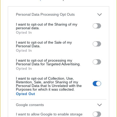
third parties.
Please note that this website/app uses one or more Google
Personal Data Processing Opt Outs
services and may gather and store information including but
not limited to your visit or usage behaviour. You may click to
I want to opt-out of the Sharing of my
Stella Artois 0.0%
personal data.
grant or deny consent to Google and its third-party tags to
Opted In
use your data for below specified purposes in below Google
bottleopener
•
2023. április 18.
0
consent section.
I want to opt-out of the Sale of my
Personal Data.
Illat: semleges, valamennyire alkoholmentes Hab:
Opted In
egész szép, tapadós Szín: világos, szalmasárga 5
I want to opt-out of processing my
évvel ezelőtt is jelent már meg egy alkoholmentes
Personal Data for Targeted Advertising.
Stella, a kollégám akkori értékelését csak
Opted In
kiegészíteni tudom most, olyannyira hasonlók a
benyomások. Lehet, hogy ez is jobb, mint a sima
I want to opt-out of Collection, Use,
Retention, Sale, and/or Sharing of my
Stella. A…
Personal Data that Is Unrelated with the
Purposes for which it was collected.
Opted Out
Google consents
I want to allow Google to enable storage