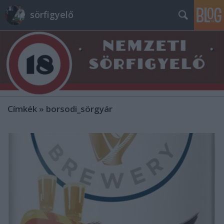
sörfigyelő
Címkék
»
borsodi_sörgyár