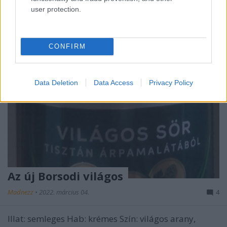
user protection.
CONFIRM
Data Deletion
Data Access
Privacy Policy
Az új Borsodi világos
Madnezz
•
2022. március 04.
4
Illat: semleges Hab: krémes Szín: világos arany,