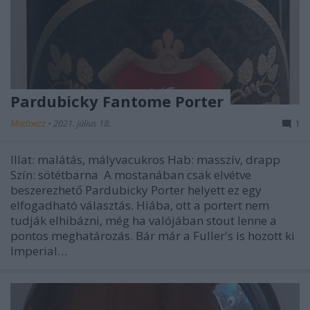
Pardubicky Fantome Porter
Madnezz
•
2021. július 18.
1
Illat: malátás, mályvacukros Hab: masszív, drapp
Szín: sötétbarna A mostanában csak elvétve
beszerezhető Pardubicky Porter helyett ez egy
elfogadható választás. Hiába, ott a portert nem
tudják elhibázni, még ha valójában stout lenne a
pontos meghatározás. Bár már a Fuller's is hozott ki
Imperial…