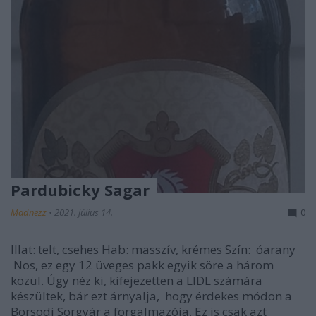
Pardubicky Sagar
Madnezz
•
2021. július 14.
0
Illat: telt, csehes Hab: masszív, krémes Szín: óarany
Nos, ez egy 12 üveges pakk egyik söre a három
közül. Úgy néz ki, kifejezetten a LIDL számára
készültek, bár ezt árnyalja, hogy érdekes módon a
Borsodi Sörgyár a forgalmazója. Ez is csak azt