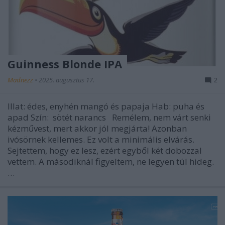
Guinness Blonde IPA
Madnezz
•
2025. augusztus 17.
2
Illat: édes, enyhén mangó és papaja Hab: puha és
apad Szín: sötét narancs Remélem, nem várt senki
kézművest, mert akkor jól megjárta! Azonban
ivósörnek kellemes. Ez volt a minimális elvárás.
Sejtettem, hogy ez lesz, ezért egyből két dobozzal
vettem. A másodiknál figyeltem, ne legyen túl hideg.
…