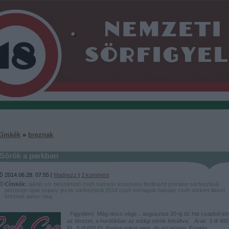
Címkék
»
breznak
Sörök a parkban
2014.06.28. 07:55 |
Madnezz
|
3
komment
Címkék:
ajánló
sör
beszámoló
cseh
samson
krusovice
ferdinand
primator
sörfesztivál
pernstejn
opat
svijany
jezek
sörfesztivál 2014
cseh sörnapok
bakalar
cseh sörkert
litovel
breznak
januv
rataj
Figyelem! Még nincs vége... augusztus 20-ig tíz hat csapból jön
az élvezet, a hordókban az eddigi sörök felváltva. Árak: 3 dl 400
Ft, 5 dl 600 Ft. Kivéve mikor nem, de azt jelzem. Fizetés