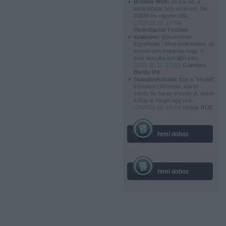
Brother Wolf:
Jó sör ez, a
korábbiakat nem ismerem. De
20025-ös nagyon ízlik.
(
2026.02.20. 17:34
)
Perlenbacher Festbier
szabzero:
@promontor:
Egyetértek ! Nem kellemetlen, de
semmi sem indokolja hogy 3-
szor annyiba kerüljön mint...
(
2026.02.11. 17:25
)
Guinness
Blonde IPA
Scandindustrial:
Épp a "tesóját"
kóstolom (Szümpla, kávés
stout), és ha ez ennyire jó, akkor
a Rüs is megér egy pró...
(
2026.01.19. 16:19
)
Hübris RÜS
html doboz
html doboz