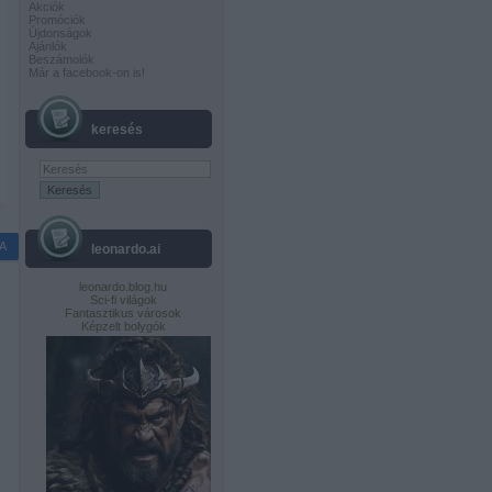
Akciók
Promóciók
Újdonságok
Ajánlók
Beszámolók
Már a facebook-on is!
keresés
A
leonardo.ai
leonardo.blog.hu
Sci-fi világok
Fantasztikus városok
Képzelt bolygók