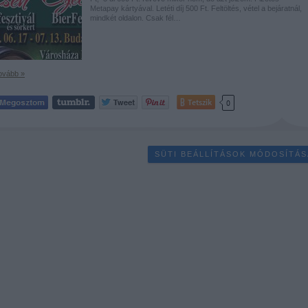
Metapay kártyával. Letéti díj 500 Ft. Feltöltés, vétel a bejáratnál,
mindkét oldalon. Csak fél…
ovább »
Tetszik
0
SÜTI BEÁLLÍTÁSOK MÓDOSÍTÁS