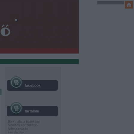
facebook
tartalom
Sörkínálat a boltokban
Nemzeti Konzultáció
Népszavazás
Fesztiválok