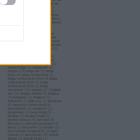
(
1
)
bavaria brouwerij
(
3
)
bavik-de
brabandere
(
1
)
bayreuther
(
1
)
bayreuther bierbrauerei ag.
(
4
)
bazooka
(
1
)
bazsalikom
(
1
)
bbop
(
1
)
be(er) cool
(
1
)
becks
(
1
)
bécsi
ászok
(
4
)
beer
(
2
)
beerci
(
1
)
beerd
brew design
(
1
)
beerfort
(
10
)
beerka
(
1
)
beerselection
(
2
)
beerside
(
6
)
beertailor
(
9
)
beer
board kft.
(
1
)
beer box
(
52
)
beer
burger barbecue
(
6
)
beer gourmet
(
11
)
beet
(
1
)
beetroot
(
1
)
beglücker
(
1
)
beharangozó
(
1
)
behemót
(
1
)
békésszentandrási
(
4
)
békésszentandrási szilvás
(
1
)
Belatiny
(
1
)
Belerose
(
1
)
belga
(
157
)
belgaco kft
(
87
)
belgák
(
1
)
belgameggy
(
1
)
belgapakk
(
1
)
belgás
(
13
)
belga ale
(
3
)
belga
búza
(
4
)
belga sörfesztivál
(
1
)
belga sörfesztivál 2014
(
3
)
belga
sörfesztivál 2015
(
2
)
belga
sörfesztivál 2016
(
1
)
belga
sörmester
(
15
)
belgian
(
17
)
belgian
ale
(
16
)
belgian blonde
(
8
)
belgica
(
3
)
belgijskie
(
1
)
Belgium
(
1
)
belhaven
(
1
)
belle-vue
(
1
)
belvárosi
(
6
)
belvárosi sörfesztivál
(
8
)
benediktiner
(
2
)
bergbock
(
1
)
bergenbier
(
1
)
berg könig
(
5
)
berliner
(
7
)
berliner kindl
(
3
)
berliner weisse
(
5
)
bernard
(
9
)
Bernard
(
1
)
bernard jantarovy
(
1
)
berry
(
1
)
berserker
(
1
)
berties
(
1
)
best brands hungária kft
(
2
)
best
market
(
1
)
beszámoló
(
25
)
betyár
fekete
(
1
)
betyár király
(
1
)