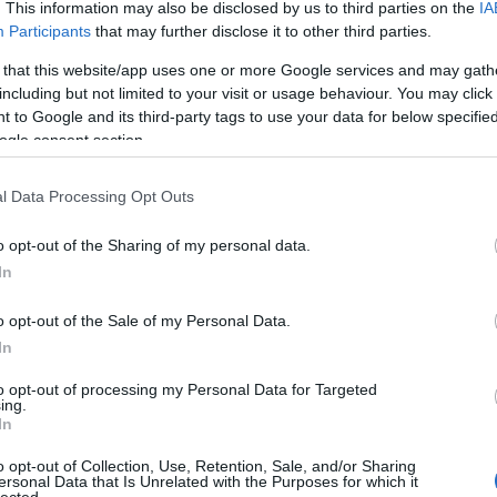
. This information may also be disclosed by us to third parties on the
IA
Participants
that may further disclose it to other third parties.
 that this website/app uses one or more Google services and may gath
including but not limited to your visit or usage behaviour. You may click 
 to Google and its third-party tags to use your data for below specifi
ogle consent section.
l Data Processing Opt Outs
o opt-out of the Sharing of my personal data.
In
o opt-out of the Sale of my Personal Data.
In
to opt-out of processing my Personal Data for Targeted
ing.
In
o opt-out of Collection, Use, Retention, Sale, and/or Sharing
ersonal Data that Is Unrelated with the Purposes for which it
lected.