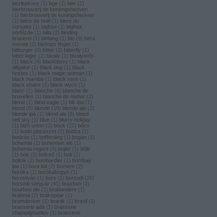
bezlepkovy
(
1
)
bge
(
1
)
bier
(
1
)
bierbrouverij de konengsheoven
(
1
)
bierbrouverij de koningsheoven
(
1
)
biére de noël
(
1
)
biere du
corsaire
(
1
)
bigfoot
(
1
)
bigfoot
sörfőzde
(
1
)
billa
(
2
)
binding
brauerei
(
1
)
bintang
(
1
)
bio
(
9
)
birra
moretti
(
2
)
bishops finger
(
1
)
bitburger
(
6
)
bitter
(
2
)
bitterfly
(
1
)
bitter lager
(
2
)
bivaly
(
1
)
bivalyerős
(
1
)
black
(
4
)
blackberry
(
1
)
black
alligator
(
1
)
black dog
(
1
)
black
hostes
(
1
)
black magic woman
(
1
)
black mamba
(
1
)
black rose
(
1
)
black shake
(
1
)
black wych
(
1
)
blanc
(
1
)
blanche
(
4
)
blanche de
bruxelles
(
1
)
blanche de namur
(
2
)
blend
(
1
)
blind eagle
(
1
)
blk ipa
(
1
)
blond
(
8
)
blonde
(
19
)
blonde ale
(
2
)
blonde ipa
(
1
)
blond ale
(
8
)
blood
red sky
(
1
)
blue
(
1
)
blurry holiday
(
1
)
blzh union
(
2
)
bock
(
22
)
bőcs
(
1
)
bodri pincészet
(
2
)
bodza
(
1
)
bodzás
(
1
)
bofferding
(
1
)
bogan
(
1
)
bohemia
(
1
)
bohemian ale
(
1
)
bohemia regent
(
9
)
bojler
(
1
)
böjti
(
1
)
bok
(
2
)
bölcső
(
1
)
bolt
(
1
)
boltok
(
2
)
bombardier
(
1
)
bombay
ipa
(
1
)
bora ital
(
2
)
bornem
(
2
)
boróka
(
1
)
borókabogyó
(
1
)
borostyán
(
1
)
bors
(
1
)
borsodi
(
20
)
borsodi sörgyár
(
41
)
bourbon
(
2
)
bourbon ale
(
1
)
brabandere
(
1
)
brahma
(
2
)
brakspear
(
1
)
bramdecker
(
1
)
branik
(
1
)
brasil
(
1
)
brasserie ada
(
1
)
brasserie
champignuelles
(
1
)
brasserie