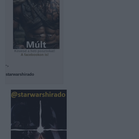
Kövesd a heti posztokat!
A facebookon is!
">
starwarshirado