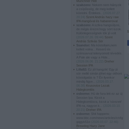
Münchner Hell
szabzero:
Nekem nem hiányzik
a csípősség, de meg kellett
kóstolni. Érdekes..
(
2026.07.27.
20:24
)
Szent András hazy raw
IPA mangóval és habaneroval
szabzero:
A szilva hangsúlyos,
de mégis érezni hogy sört iszok.
t
Különlegességnek tök jó volt
(
2026.07.26. 09:44
)
Szent
András Szilvás Sör
Ssandor:
Ma kóstoltam,nem
kellett volna... Keserű és
szénsavval telenyomott tévedés.
A Pale ale vagy a Hide...
(
2026.06.06. 21:22
)
Dreher
Session IPA
Lilla92:
Ez jól hangzik! Egy jó
sör mellé simán jöhet egy otthoni
kóstolgatás is ? Én ilyenkor
mindig figye...
(
2026.03.17.
06:38
)
Krusovice Lezak
Hidegkomlós
osborne:
Hú de fura lett ez az új
Session Ipa. Kicsit a
Hidegkomlósra, kicsit a 'vizezett'
IPA-ra, nagyon k...
(
2026.03.10.
20:21
)
Dreher IPA
osborne:
Shit happens:
www.bbc.com/news/articles/cn4g
gqgyk51o
(
2026.03.07. 22:46
)
Brewdog Hazy Jane