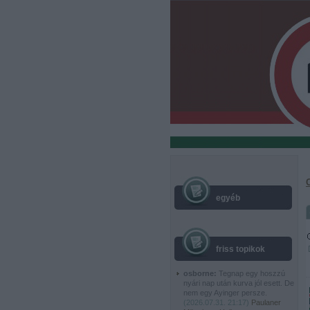
egyéb
friss topikok
osborne:
Tegnap egy hoszzú
nyári nap után kurva jól esett. De
nem egy Ayinger persze.
(
2026.07.31. 21:17
)
Paulaner