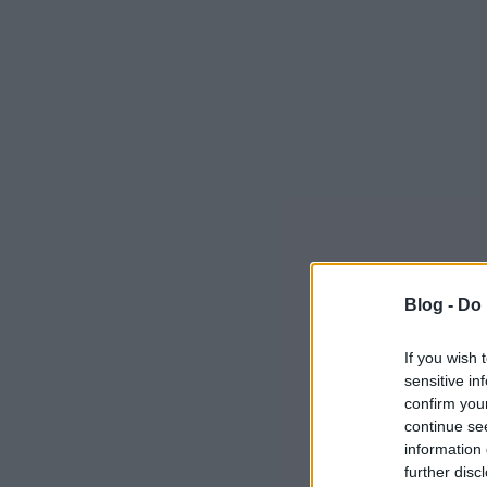
Blog -
Do 
If you wish 
sensitive in
confirm you
continue se
information 
further disc