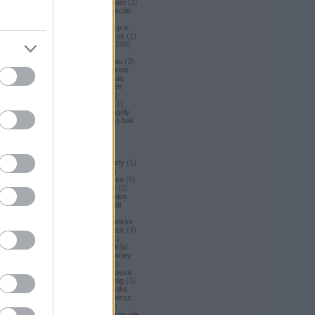
argus honey
(
1
)
argus premium
(
1
)
argus pšeničné
(
1
)
argus special
(
2
)
argus strong
(
1
)
argus
unfiltered
(
1
)
armbandusz k.i.p.a.
(
1
)
Asahi
(
3
)
asahi
(
17
)
asterus
(
1
)
ászok
(
3
)
aubel
(
2
)
auchan
(
238
)
auchan craft
(
1
)
aucjan
(
1
)
augsburger
(
4
)
augustinerbrau
(
3
)
aurora
(
1
)
ausztria
(
3
)
aventinus
(
2
)
ayinger
(
1
)
azarot
(
1
)
ázsia
(
12
)
ázsiai
(
2
)
azuga
(
1
)
az én
söröm
(
5
)
az ország söre
(
2
)
b*bop fermentory
(
2
)
Bäder
(
1
)
Bäder búza
(
1
)
bagoly
(
1
)
bagoly
BA
(
1
)
bajor
(
3
)
bajor búza
(
1
)
bak
(
8
)
bakalár
(
3
)
bakalar
(
3
)
bakancslista
(
1
)
baklava
(
1
)
baksör
(
1
)
balatoni
(
2
)
balatonszentgyörgyi
(
2
)
balatonszentgyörgyi sörműhely
(
1
)
balatonvilágosi
(
1
)
BaliHai
(
2
)
Balihai
(
2
)
Bali Hai
(
2
)
balkezes
(
6
)
balmacassie industrial estate
(
2
)
baltic
(
4
)
baltic porter
(
5
)
Baltijos
(
1
)
baltika
(
1
)
baltika 7
(
1
)
balti
porter
(
5
)
banana bread
(
1
)
banános
(
1
)
banghard
(
1
)
bankss
(
1
)
banskobystricky
(
2
)
barack
(
4
)
barackos
(
3
)
barátok söre
(
1
)
barbar
(
3
)
barcelona
(
1
)
barikád
(
1
)
barista
(
1
)
baristaut
(
1
)
barley
wine
(
2
)
barlog
(
3
)
barna
(
89
)
barna sör
(
51
)
baron
(
1
)
Barossa
(
1
)
Barossa Valley
(
1
)
barrelpig
(
1
)
barrel aged
(
2
)
barths
(
2
)
barths
extra strong
(
1
)
bartók delikátesz
(
61
)
bastards
(
1
)
baumax
(
1
)
bavaria
(
3
)
Bavaria
(
3
)
bavarian ale