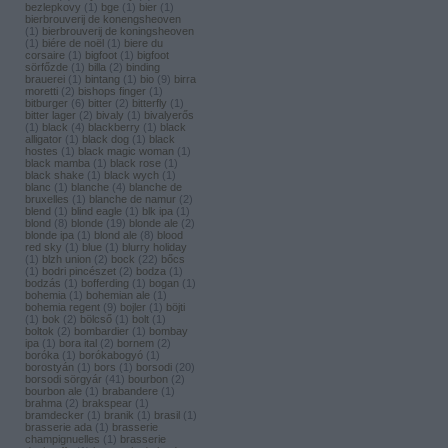
bezlepkovy
(
1
)
bge
(
1
)
bier
(
1
)
bierbrouverij de konengsheoven
(
1
)
bierbrouverij de koningsheoven
(
1
)
biére de noël
(
1
)
biere du
corsaire
(
1
)
bigfoot
(
1
)
bigfoot
sörfőzde
(
1
)
billa
(
2
)
binding
brauerei
(
1
)
bintang
(
1
)
bio
(
9
)
birra
moretti
(
2
)
bishops finger
(
1
)
bitburger
(
6
)
bitter
(
2
)
bitterfly
(
1
)
bitter lager
(
2
)
bivaly
(
1
)
bivalyerős
(
1
)
black
(
4
)
blackberry
(
1
)
black
alligator
(
1
)
black dog
(
1
)
black
hostes
(
1
)
black magic woman
(
1
)
black mamba
(
1
)
black rose
(
1
)
black shake
(
1
)
black wych
(
1
)
blanc
(
1
)
blanche
(
4
)
blanche de
bruxelles
(
1
)
blanche de namur
(
2
)
blend
(
1
)
blind eagle
(
1
)
blk ipa
(
1
)
blond
(
8
)
blonde
(
19
)
blonde ale
(
2
)
blonde ipa
(
1
)
blond ale
(
8
)
blood
red sky
(
1
)
blue
(
1
)
blurry holiday
(
1
)
blzh union
(
2
)
bock
(
22
)
bőcs
(
1
)
bodri pincészet
(
2
)
bodza
(
1
)
bodzás
(
1
)
bofferding
(
1
)
bogan
(
1
)
bohemia
(
1
)
bohemian ale
(
1
)
bohemia regent
(
9
)
bojler
(
1
)
böjti
(
1
)
bok
(
2
)
bölcső
(
1
)
bolt
(
1
)
boltok
(
2
)
bombardier
(
1
)
bombay
ipa
(
1
)
bora ital
(
2
)
bornem
(
2
)
boróka
(
1
)
borókabogyó
(
1
)
borostyán
(
1
)
bors
(
1
)
borsodi
(
20
)
borsodi sörgyár
(
41
)
bourbon
(
2
)
bourbon ale
(
1
)
brabandere
(
1
)
brahma
(
2
)
brakspear
(
1
)
bramdecker
(
1
)
branik
(
1
)
brasil
(
1
)
brasserie ada
(
1
)
brasserie
champignuelles
(
1
)
brasserie