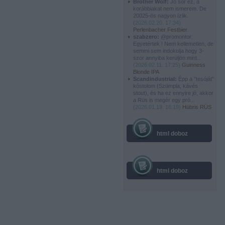
Brother Wolf:
Jó sör ez, a
korábbiakat nem ismerem. De
20025-ös nagyon ízlik.
(
2026.02.20. 17:34
)
Perlenbacher Festbier
szabzero:
@promontor:
Egyetértek ! Nem kellemetlen, de
semmi sem indokolja hogy 3-
szor annyiba kerüljön mint...
(
2026.02.11. 17:25
)
Guinness
Blonde IPA
Scandindustrial:
Épp a "tesóját"
kóstolom (Szümpla, kávés
stout), és ha ez ennyire jó, akkor
a Rüs is megér egy pró...
(
2026.01.19. 16:19
)
Hübris RÜS
html doboz
html doboz