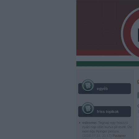
egyéb
friss topikok
osborne:
Tegnap egy hoszzú
nyári nap után kurva jól esett. De
nem egy Ayinger persze.
(
2026.07.31. 21:17
)
Paulaner