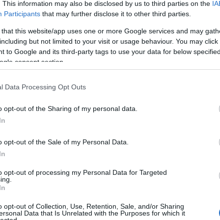
. This information may also be disclosed by us to third parties on the
IA
Participants
that may further disclose it to other third parties.
 that this website/app uses one or more Google services and may gath
including but not limited to your visit or usage behaviour. You may click 
 to Google and its third-party tags to use your data for below specifi
ogle consent section.
l Data Processing Opt Outs
o opt-out of the Sharing of my personal data.
In
o opt-out of the Sale of my Personal Data.
In
to opt-out of processing my Personal Data for Targeted
ing.
In
o opt-out of Collection, Use, Retention, Sale, and/or Sharing
ersonal Data that Is Unrelated with the Purposes for which it
lected.