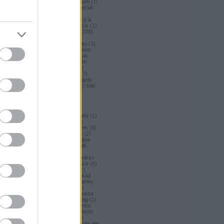
argus honey
(
1
)
argus premium
(
1
)
argus pšeničné
(
1
)
argus special
(
2
)
argus strong
(
1
)
argus
unfiltered
(
1
)
armbandusz k.i.p.a.
(
1
)
Asahi
(
3
)
asahi
(
17
)
asterus
(
1
)
ászok
(
3
)
aubel
(
2
)
auchan
(
238
)
auchan craft
(
1
)
aucjan
(
1
)
augsburger
(
4
)
augustinerbrau
(
3
)
aurora
(
1
)
ausztria
(
3
)
aventinus
(
2
)
ayinger
(
1
)
azarot
(
1
)
ázsia
(
12
)
ázsiai
(
2
)
azuga
(
1
)
az én
söröm
(
5
)
az ország söre
(
2
)
b*bop fermentory
(
2
)
Bäder
(
1
)
Bäder búza
(
1
)
bagoly
(
1
)
bagoly
BA
(
1
)
bajor
(
3
)
bajor búza
(
1
)
bak
(
8
)
bakalár
(
3
)
bakalar
(
3
)
bakancslista
(
1
)
baklava
(
1
)
baksör
(
1
)
balatoni
(
2
)
balatonszentgyörgyi
(
2
)
balatonszentgyörgyi sörműhely
(
1
)
balatonvilágosi
(
1
)
BaliHai
(
2
)
Balihai
(
2
)
Bali Hai
(
2
)
balkezes
(
6
)
balmacassie industrial estate
(
2
)
baltic
(
4
)
baltic porter
(
5
)
Baltijos
(
1
)
baltika
(
1
)
baltika 7
(
1
)
balti
porter
(
5
)
banana bread
(
1
)
banános
(
1
)
banghard
(
1
)
bankss
(
1
)
banskobystricky
(
2
)
barack
(
4
)
barackos
(
3
)
barátok söre
(
1
)
barbar
(
3
)
barcelona
(
1
)
barikád
(
1
)
barista
(
1
)
baristaut
(
1
)
barley
wine
(
2
)
barlog
(
3
)
barna
(
89
)
barna sör
(
51
)
baron
(
1
)
Barossa
(
1
)
Barossa Valley
(
1
)
barrelpig
(
1
)
barrel aged
(
2
)
barths
(
2
)
barths
extra strong
(
1
)
bartók delikátesz
(
61
)
bastards
(
1
)
baumax
(
1
)
bavaria
(
3
)
Bavaria
(
3
)
bavarian ale