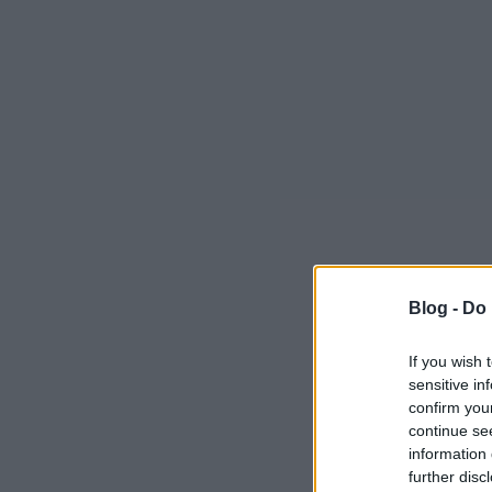
Blog -
Do 
If you wish 
sensitive in
confirm you
continue se
information 
further disc