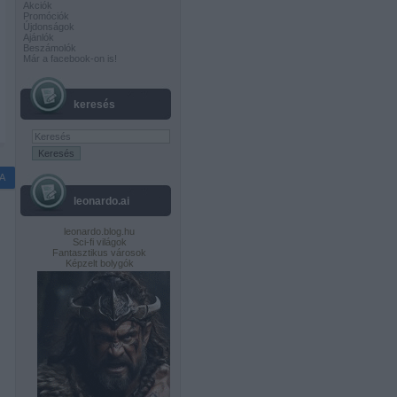
Akciók
Promóciók
Újdonságok
Ajánlók
Beszámolók
Már a facebook-on is!
keresés
A
leonardo.ai
leonardo.blog.hu
Sci-fi világok
Fantasztikus városok
Képzelt bolygók