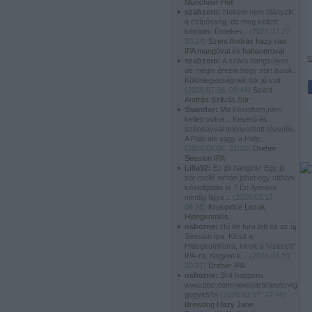
Münchner Hell
szabzero:
Nekem nem hiányzik
a csípősség, de meg kellett
kóstolni. Érdekes..
(
2026.07.27.
20:24
)
Szent András hazy raw
IPA mangóval és habaneroval
t
szabzero:
A szilva hangsúlyos,
de mégis érezni hogy sört iszok.
Különlegességnek tök jó volt
(
2026.07.26. 09:44
)
Szent
András Szilvás Sör
Ssandor:
Ma kóstoltam,nem
kellett volna... Keserű és
szénsavval telenyomott tévedés.
A Pale ale vagy a Hide...
(
2026.06.06. 21:22
)
Dreher
Session IPA
Lilla92:
Ez jól hangzik! Egy jó
sör mellé simán jöhet egy otthoni
kóstolgatás is ? Én ilyenkor
mindig figye...
(
2026.03.17.
06:38
)
Krusovice Lezak
Hidegkomlós
osborne:
Hú de fura lett ez az új
Session Ipa. Kicsit a
Hidegkomlósra, kicsit a 'vizezett'
IPA-ra, nagyon k...
(
2026.03.10.
20:21
)
Dreher IPA
osborne:
Shit happens:
www.bbc.com/news/articles/cn4g
gqgyk51o
(
2026.03.07. 22:46
)
Brewdog Hazy Jane