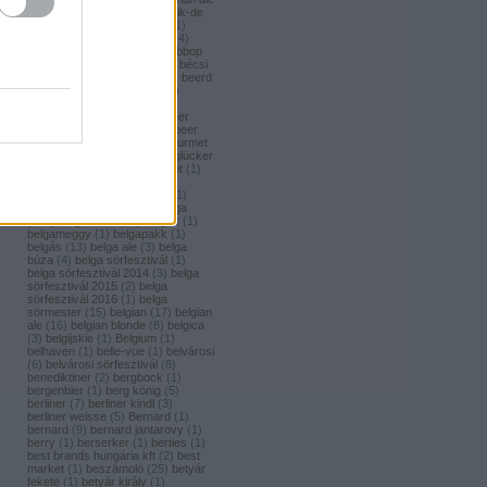
(
1
)
bavaria brouwerij
(
3
)
bavik-de
brabandere
(
1
)
bayreuther
(
1
)
bayreuther bierbrauerei ag.
(
4
)
bazooka
(
1
)
bazsalikom
(
1
)
bbop
(
1
)
be(er) cool
(
1
)
becks
(
1
)
bécsi
ászok
(
4
)
beer
(
2
)
beerci
(
1
)
beerd
brew design
(
1
)
beerfort
(
10
)
beerka
(
1
)
beerselection
(
2
)
beerside
(
6
)
beertailor
(
9
)
beer
board kft.
(
1
)
beer box
(
52
)
beer
burger barbecue
(
6
)
beer gourmet
(
11
)
beet
(
1
)
beetroot
(
1
)
beglücker
(
1
)
beharangozó
(
1
)
behemót
(
1
)
békésszentandrási
(
4
)
békésszentandrási szilvás
(
1
)
Belatiny
(
1
)
Belerose
(
1
)
belga
(
157
)
belgaco kft
(
87
)
belgák
(
1
)
belgameggy
(
1
)
belgapakk
(
1
)
belgás
(
13
)
belga ale
(
3
)
belga
búza
(
4
)
belga sörfesztivál
(
1
)
belga sörfesztivál 2014
(
3
)
belga
sörfesztivál 2015
(
2
)
belga
sörfesztivál 2016
(
1
)
belga
sörmester
(
15
)
belgian
(
17
)
belgian
ale
(
16
)
belgian blonde
(
8
)
belgica
(
3
)
belgijskie
(
1
)
Belgium
(
1
)
belhaven
(
1
)
belle-vue
(
1
)
belvárosi
(
6
)
belvárosi sörfesztivál
(
8
)
benediktiner
(
2
)
bergbock
(
1
)
bergenbier
(
1
)
berg könig
(
5
)
berliner
(
7
)
berliner kindl
(
3
)
berliner weisse
(
5
)
Bernard
(
1
)
bernard
(
9
)
bernard jantarovy
(
1
)
berry
(
1
)
berserker
(
1
)
berties
(
1
)
best brands hungária kft
(
2
)
best
market
(
1
)
beszámoló
(
25
)
betyár
fekete
(
1
)
betyár király
(
1
)