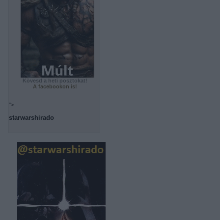
Kövesd a heti posztokat!
A facebookon is!
">
starwarshirado