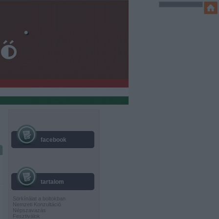
facebook
tartalom
Sörkínálat a boltokban
Nemzeti Konzultáció
Népszavazás
Fesztiválok