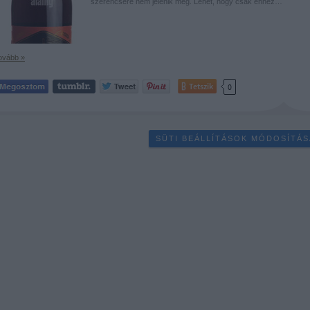
szerencsére nem jelenik meg. Lehet, hogy csak ehhez…
ovább »
Tetszik
0
SÜTI BEÁLLÍTÁSOK MÓDOSÍTÁS