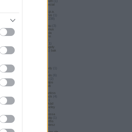
argus honey
(
1
)
argus premium
(
1
)
argus pšeničné
(
1
)
argus special
(
2
)
argus strong
(
1
)
argus
unfiltered
(
1
)
armbandusz k.i.p.a.
(
1
)
Asahi
(
3
)
asahi
(
17
)
asterus
(
1
)
ászok
(
3
)
aubel
(
2
)
auchan
(
238
)
auchan craft
(
1
)
aucjan
(
1
)
augsburger
(
4
)
augustinerbrau
(
3
)
aurora
(
1
)
ausztria
(
3
)
aventinus
(
2
)
ayinger
(
1
)
azarot
(
1
)
ázsia
(
12
)
ázsiai
(
2
)
azuga
(
1
)
az én
söröm
(
5
)
az ország söre
(
2
)
b*bop fermentory
(
2
)
Bäder
(
1
)
Bäder búza
(
1
)
bagoly
(
1
)
bagoly
BA
(
1
)
bajor
(
3
)
bajor búza
(
1
)
bak
(
8
)
bakalar
(
3
)
bakalár
(
3
)
bakancslista
(
1
)
baklava
(
1
)
baksör
(
1
)
balatoni
(
2
)
balatonszentgyörgyi
(
2
)
balatonszentgyörgyi sörműhely
(
1
)
balatonvilágosi
(
1
)
BaliHai
(
2
)
Balihai
(
2
)
Bali Hai
(
2
)
balkezes
(
6
)
balmacassie industrial estate
(
2
)
baltic
(
4
)
baltic porter
(
5
)
Baltijos
(
1
)
baltika
(
1
)
baltika 7
(
1
)
balti
porter
(
5
)
banana bread
(
1
)
banános
(
1
)
banghard
(
1
)
bankss
(
1
)
banskobystricky
(
2
)
barack
(
4
)
barackos
(
3
)
barátok söre
(
1
)
barbar
(
3
)
barcelona
(
1
)
barikád
(
1
)
barista
(
1
)
baristaut
(
1
)
barley
wine
(
2
)
barlog
(
3
)
barna
(
89
)
barna sör
(
51
)
baron
(
1
)
Barossa
(
1
)
Barossa Valley
(
1
)
barrelpig
(
1
)
barrel aged
(
2
)
barths
(
2
)
barths
extra strong
(
1
)
bartók delikátesz
(
61
)
bastards
(
1
)
baumax
(
1
)
Bavaria
(
3
)
bavaria
(
3
)
bavarian ale