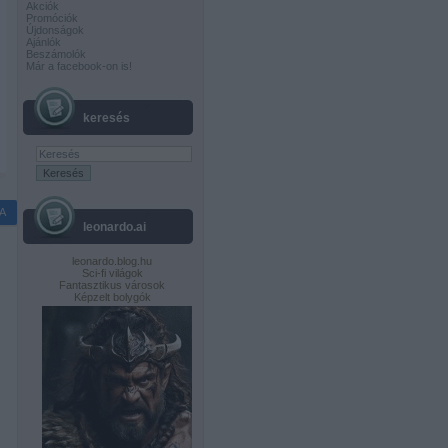
Akciók
Promóciók
Újdonságok
Ajánlók
Beszámolók
Már a facebook-on is!
keresés
A
leonardo.ai
leonardo.blog.hu
Sci-fi világok
Fantasztikus városok
Képzelt bolygók