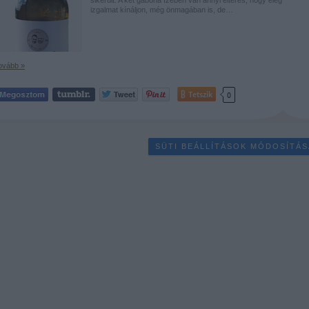
izgalmat kínáljon, még önmagában is, de…
ovább »
Tetszik
0
SÜTI BEÁLLÍTÁSOK MÓDOSÍTÁS