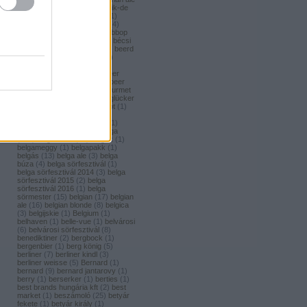
(
1
)
bavaria brouwerij
(
3
)
bavik-de
brabandere
(
1
)
bayreuther
(
1
)
bayreuther bierbrauerei ag.
(
4
)
bazooka
(
1
)
bazsalikom
(
1
)
bbop
(
1
)
be(er) cool
(
1
)
becks
(
1
)
bécsi
ászok
(
4
)
beer
(
2
)
beerci
(
1
)
beerd
brew design
(
1
)
beerfort
(
10
)
beerka
(
1
)
beerselection
(
2
)
beerside
(
6
)
beertailor
(
9
)
beer
board kft.
(
1
)
beer box
(
52
)
beer
burger barbecue
(
6
)
beer gourmet
(
11
)
beet
(
1
)
beetroot
(
1
)
beglücker
(
1
)
beharangozó
(
1
)
behemót
(
1
)
békésszentandrási
(
4
)
békésszentandrási szilvás
(
1
)
Belatiny
(
1
)
Belerose
(
1
)
belga
(
157
)
belgaco kft
(
87
)
belgák
(
1
)
belgameggy
(
1
)
belgapakk
(
1
)
belgás
(
13
)
belga ale
(
3
)
belga
búza
(
4
)
belga sörfesztivál
(
1
)
belga sörfesztivál 2014
(
3
)
belga
sörfesztivál 2015
(
2
)
belga
sörfesztivál 2016
(
1
)
belga
sörmester
(
15
)
belgian
(
17
)
belgian
ale
(
16
)
belgian blonde
(
8
)
belgica
(
3
)
belgijskie
(
1
)
Belgium
(
1
)
belhaven
(
1
)
belle-vue
(
1
)
belvárosi
(
6
)
belvárosi sörfesztivál
(
8
)
benediktiner
(
2
)
bergbock
(
1
)
bergenbier
(
1
)
berg könig
(
5
)
berliner
(
7
)
berliner kindl
(
3
)
berliner weisse
(
5
)
Bernard
(
1
)
bernard
(
9
)
bernard jantarovy
(
1
)
berry
(
1
)
berserker
(
1
)
berties
(
1
)
best brands hungária kft
(
2
)
best
market
(
1
)
beszámoló
(
25
)
betyár
fekete
(
1
)
betyár király
(
1
)