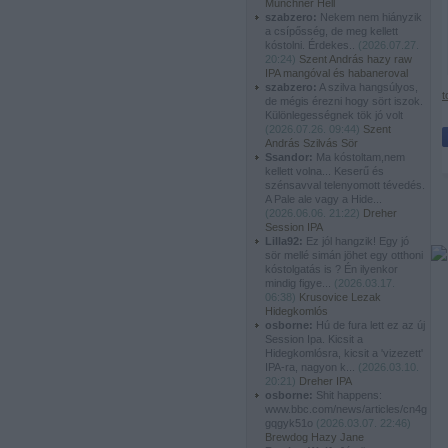
Münchner Hell
szabzero:
Nekem nem hiányzik
a csípősség, de meg kellett
kóstolni. Érdekes..
(
2026.07.27.
20:24
)
Szent András hazy raw
IPA mangóval és habaneroval
szabzero:
A szilva hangsúlyos,
t
de mégis érezni hogy sört iszok.
Különlegességnek tök jó volt
(
2026.07.26. 09:44
)
Szent
András Szilvás Sör
Ssandor:
Ma kóstoltam,nem
kellett volna... Keserű és
szénsavval telenyomott tévedés.
A Pale ale vagy a Hide...
(
2026.06.06. 21:22
)
Dreher
Session IPA
Lilla92:
Ez jól hangzik! Egy jó
sör mellé simán jöhet egy otthoni
kóstolgatás is ? Én ilyenkor
mindig figye...
(
2026.03.17.
06:38
)
Krusovice Lezak
Hidegkomlós
osborne:
Hú de fura lett ez az új
Session Ipa. Kicsit a
Hidegkomlósra, kicsit a 'vizezett'
IPA-ra, nagyon k...
(
2026.03.10.
20:21
)
Dreher IPA
osborne:
Shit happens:
www.bbc.com/news/articles/cn4g
gqgyk51o
(
2026.03.07. 22:46
)
Brewdog Hazy Jane