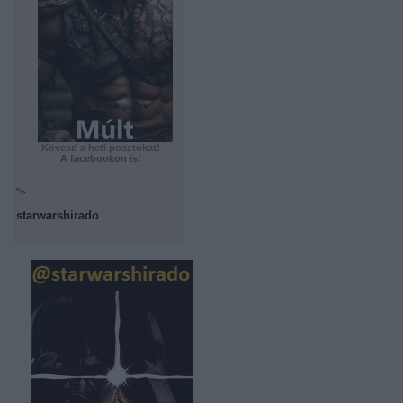
Kövesd a heti posztokat!
A facebookon is!
">
starwarshirado