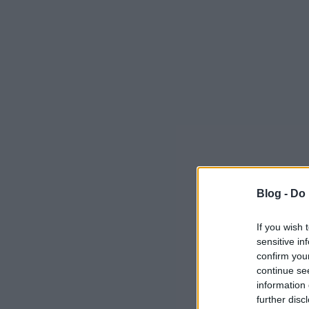
Blog -
Do 
If you wish 
sensitive in
confirm you
continue se
information 
further disc