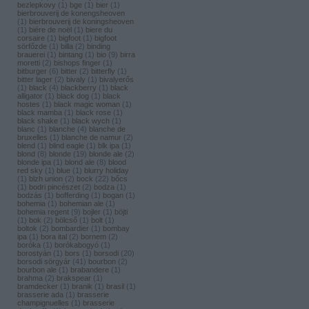
bezlepkovy
(
1
)
bge
(
1
)
bier
(
1
)
bierbrouverij de konengsheoven
(
1
)
bierbrouverij de koningsheoven
(
1
)
biére de noël
(
1
)
biere du
corsaire
(
1
)
bigfoot
(
1
)
bigfoot
sörfőzde
(
1
)
billa
(
2
)
binding
brauerei
(
1
)
bintang
(
1
)
bio
(
9
)
birra
moretti
(
2
)
bishops finger
(
1
)
bitburger
(
6
)
bitter
(
2
)
bitterfly
(
1
)
bitter lager
(
2
)
bivaly
(
1
)
bivalyerős
(
1
)
black
(
4
)
blackberry
(
1
)
black
alligator
(
1
)
black dog
(
1
)
black
hostes
(
1
)
black magic woman
(
1
)
black mamba
(
1
)
black rose
(
1
)
black shake
(
1
)
black wych
(
1
)
blanc
(
1
)
blanche
(
4
)
blanche de
bruxelles
(
1
)
blanche de namur
(
2
)
blend
(
1
)
blind eagle
(
1
)
blk ipa
(
1
)
blond
(
8
)
blonde
(
19
)
blonde ale
(
2
)
blonde ipa
(
1
)
blond ale
(
8
)
blood
red sky
(
1
)
blue
(
1
)
blurry holiday
(
1
)
blzh union
(
2
)
bock
(
22
)
bőcs
(
1
)
bodri pincészet
(
2
)
bodza
(
1
)
bodzás
(
1
)
bofferding
(
1
)
bogan
(
1
)
bohemia
(
1
)
bohemian ale
(
1
)
bohemia regent
(
9
)
bojler
(
1
)
böjti
(
1
)
bok
(
2
)
bölcső
(
1
)
bolt
(
1
)
boltok
(
2
)
bombardier
(
1
)
bombay
ipa
(
1
)
bora ital
(
2
)
bornem
(
2
)
boróka
(
1
)
borókabogyó
(
1
)
borostyán
(
1
)
bors
(
1
)
borsodi
(
20
)
borsodi sörgyár
(
41
)
bourbon
(
2
)
bourbon ale
(
1
)
brabandere
(
1
)
brahma
(
2
)
brakspear
(
1
)
bramdecker
(
1
)
branik
(
1
)
brasil
(
1
)
brasserie ada
(
1
)
brasserie
champignuelles
(
1
)
brasserie