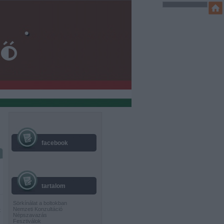
facebook
tartalom
Sörkínálat a boltokban
Nemzeti Konzultáció
t
Népszavazás
Fesztiválok