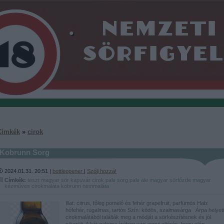
Címkék
»
cirok
Kobrunn Sorg
2024.01.31. 20:51 |
bottleopener
|
Szólj hozzá!
Címkék:
teszt
magyar
sör
kapuvár
cirok
pale
sorg
pale ale
magyar sörfőzde
magyar
kézműves
cirokmaláta
kobrunn
nemmaláta
Illat: citrus, főleg pomeló és fehér grapefruit, parfümös Hab:
hófehér, rugalmas, tartós Szín: ködös, szalmasárga Árpa helyet
cirokmalátából találták meg a módját a sörkészítésnek és jól
sikerült. A két gabona ízében van annyi eltérés, hogy elég