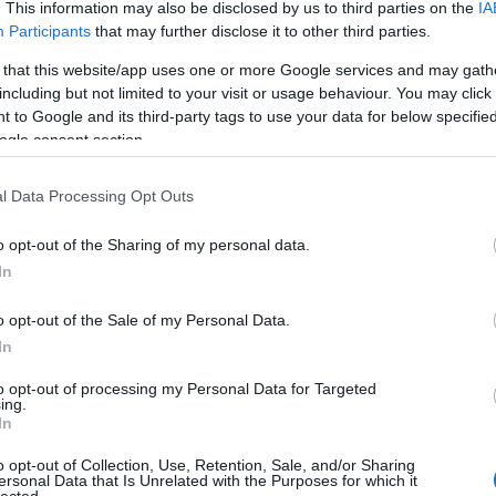
. This information may also be disclosed by us to third parties on the
IA
Participants
that may further disclose it to other third parties.
 that this website/app uses one or more Google services and may gath
including but not limited to your visit or usage behaviour. You may click 
 to Google and its third-party tags to use your data for below specifi
ogle consent section.
l Data Processing Opt Outs
o opt-out of the Sharing of my personal data.
In
o opt-out of the Sale of my Personal Data.
In
to opt-out of processing my Personal Data for Targeted
ing.
In
o opt-out of Collection, Use, Retention, Sale, and/or Sharing
ersonal Data that Is Unrelated with the Purposes for which it
lected.