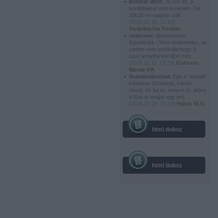
Brother Wolf:
Jó sör ez, a
korábbiakat nem ismerem. De
20025-ös nagyon ízlik.
(
2026.02.20. 17:34
)
Perlenbacher Festbier
szabzero:
@promontor:
Egyetértek ! Nem kellemetlen, de
semmi sem indokolja hogy 3-
szor annyiba kerüljön mint...
(
2026.02.11. 17:25
)
Guinness
Blonde IPA
Scandindustrial:
Épp a "tesóját"
kóstolom (Szümpla, kávés
stout), és ha ez ennyire jó, akkor
a Rüs is megér egy pró...
(
2026.01.19. 16:19
)
Hübris RÜS
html doboz
html doboz