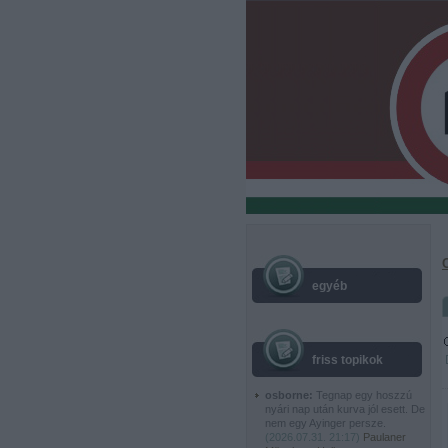
egyéb
friss topikok
osborne:
Tegnap egy hoszzú
nyári nap után kurva jól esett. De
nem egy Ayinger persze.
(
2026.07.31. 21:17
)
Paulaner