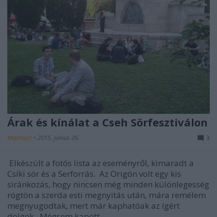
Árak és kínálat a Cseh Sörfesztiválon
Madnezz
•
2015. június 26.
3
Elkészült a fotós lista az eseményről, kimaradt a
Csíki sör és a Serforrás. Az Origón volt egy kis
siránkozás, hogy nincsen még minden különlegesség
rögtön a szerda esti megnyitás után, mára remélem
megnyugodtak, mert már kaphatóak az ígért
dolgok. Mégsem kapott…