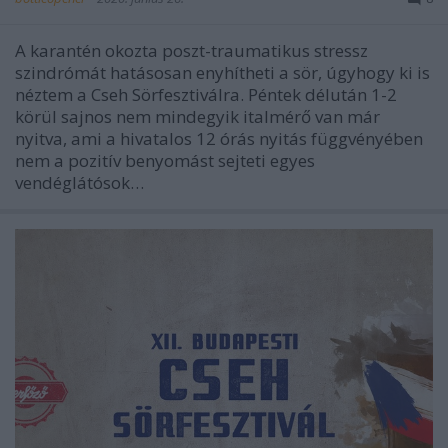
A karantén okozta poszt-traumatikus stressz
szindrómát hatásosan enyhítheti a sör, úgyhogy ki is
néztem a Cseh Sörfesztiválra. Péntek délután 1-2
körül sajnos nem mindegyik italmérő van már
nyitva, ami a hivatalos 12 órás nyitás függvényében
nem a pozitív benyomást sejteti egyes
vendéglátósok…