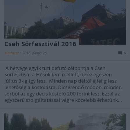
Cseh Sörfesztivál 2016
Madnezz
•
2016. június 25.
6
A hétvége egyik tuti befutó célpontja a Cseh
Sörfesztivál a Hősök tere mellett, de ez egészen
július 3-ig így lesz. Minden nap déltől éjfélig lesz
lehetőség a kóstolásra. Dicsérendő módon, minden
sörből az egy decis kóstoló 200 forint lesz. Ezzel az
egyszerű szolgáltatással végre közelebb érhetünk…