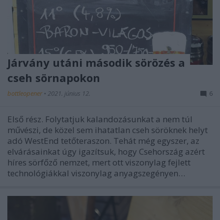
Járvány utáni második sörözés a
cseh sörnapokon
bottleopener
•
2021. június 12.
6
Első rész. Folytatjuk kalandozásunkat a nem túl
művészi, de közel sem ihatatlan cseh söröknek helyt
adó WestEnd tetőteraszon. Tehát még egyszer, az
elvárásainkat úgy igazítsuk, hogy Csehország azért
híres sörfőző nemzet, mert ott viszonylag fejlett
technológiákkal viszonylag anyagszegényen…