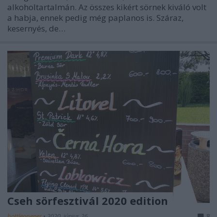
alkoholtartalmán. Az összes kikért sörnek kiváló volt
a habja, ennek pedig még paplanos is. Száraz,
kesernyés, de…
Cseh sörfesztivál 2020 edition
bottleopener
•
2020. június 26.
8