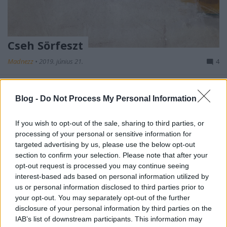
Cseh Sörfeszt
Madnezz
•
2019. június 21.
4
Menetrendszerűen érkezik idén is a Cseh
Sörfesztivál, igaz most nincsen megfelelő focis
Blog -
Do Not Process My Personal Information
esemény mellé, a Copa America azért nem egy EB,
vagy VB. Azonban három sörös ok így is adja magát.
If you wish to opt-out of the sale, sharing to third parties, or
Egyrészt a cseh sörök nagy száma miatt a
processing of your personal or sensitive information for
végigkóstolás projekt egyértelmű kihívás, több éves
targeted advertising by us, please use the below opt-out
komoly munka. Aki…
section to confirm your selection. Please note that after your
opt-out request is processed you may continue seeing
interest-based ads based on personal information utilized by
us or personal information disclosed to third parties prior to
your opt-out. You may separately opt-out of the further
disclosure of your personal information by third parties on the
IAB’s list of downstream participants. This information may