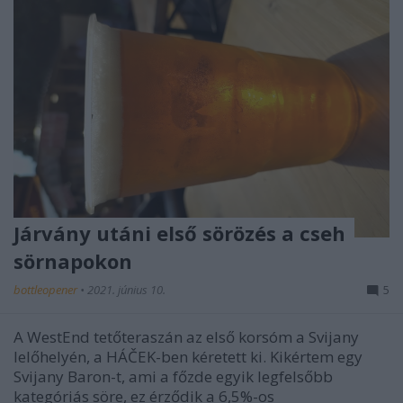
Járvány utáni első sörözés a cseh
sörnapokon
bottleopener
•
2021. június 10.
5
A WestEnd tetőteraszán az első korsóm a Svijany
lelőhelyén, a HÁČEK-ben kéretett ki. Kikértem egy
Svijany Baron-t, ami a főzde egyik legfelsőbb
kategóriás söre, ez érződik a 6,5%-os