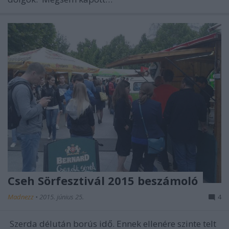
Cseh Sörfesztivál 2015 beszámoló
Madnezz
•
2015. június 25.
4
Szerda délután borús idő. Ennek ellenére szinte telt