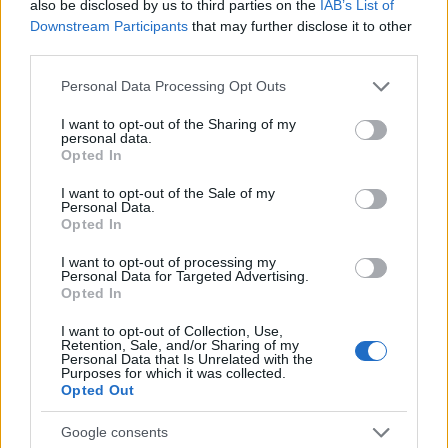
also be disclosed by us to third parties on the
IAB’s List of
Downstream Participants
that may further disclose it to other
third parties.
Please note that this website/app uses one or more Google
Personal Data Processing Opt Outs
services and may gather and store information including but
not limited to your visit or usage behaviour. You may click to
I want to opt-out of the Sharing of my
personal data.
grant or deny consent to Google and its third-party tags to
Opted In
use your data for below specified purposes in below Google
consent section.
I want to opt-out of the Sale of my
Cseh Sörfeszt 2018
Personal Data.
Opted In
Madnezz
•
2018. június 18.
20
I want to opt-out of processing my
Personal Data for Targeted Advertising.
Opted In
Immár a 11. Cseh Sörfesztivál a sorban és még
mindig van mit felfedezni, köszönhetően a cseh
I want to opt-out of Collection, Use,
sörgyárak megszámlálhatatlan voltának. Idén a
Retention, Sale, and/or Sharing of my
Personal Data that Is Unrelated with the
ismét a WestEnd tetőteraszán tartják, ami jelenti azt,
Purposes for which it was collected.
hogy nyugisabb, csendesebb, hűvösebb, mint
Opted Out
mondjuk a Városháza park volt, viszont nem lehet
csak úgy az…
Google consents