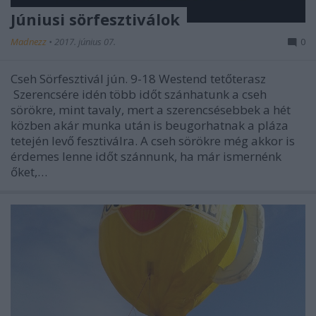
Júniusi sörfesztiválok
Madnezz
•
2017. június 07.
0
Cseh Sörfesztivál jún. 9-18 Westend tetőterasz
Szerencsére idén több időt szánhatunk a cseh
sörökre, mint tavaly, mert a szerencsésebbek a hét
közben akár munka után is beugorhatnak a pláza
tetején levő fesztiválra. A cseh sörökre még akkor is
érdemes lenne időt szánnunk, ha már ismernénk
őket,…