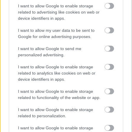
I want to allow Google to enable storage
related to advertising like cookies on web or
device identifiers in apps.
I want to allow my user data to be sent to
Google for online advertising purposes.
I want to allow Google to send me
personalized advertising.
I want to allow Google to enable storage
related to analytics like cookies on web or
device identifiers in apps.
I want to allow Google to enable storage
Cseh Sörfeszt képriport
related to functionality of the website or app.
Madnezz
•
2017. június 14.
1
I want to allow Google to enable storage
related to personalization.
A Westend tetőteraszán bújik meg az idei Cseh
I want to allow Google to enable storage
Sörfesztivál. A szervezők rutinosan készültek és a