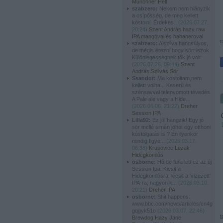
Münchner Hell
szabzero:
Nekem nem hiányzik
a csípősség, de meg kellett
kóstolni. Érdekes..
(
2026.07.27.
20:24
)
Szent András hazy raw
IPA mangóval és habaneroval
t
szabzero:
A szilva hangsúlyos,
de mégis érezni hogy sört iszok.
Különlegességnek tök jó volt
(
2026.07.26. 09:44
)
Szent
András Szilvás Sör
Ssandor:
Ma kóstoltam,nem
kellett volna... Keserű és
szénsavval telenyomott tévedés.
A Pale ale vagy a Hide...
(
2026.06.06. 21:22
)
Dreher
Session IPA
Lilla92:
Ez jól hangzik! Egy jó
sör mellé simán jöhet egy otthoni
kóstolgatás is ? Én ilyenkor
mindig figye...
(
2026.03.17.
06:38
)
Krusovice Lezak
Hidegkomlós
osborne:
Hú de fura lett ez az új
Session Ipa. Kicsit a
Hidegkomlósra, kicsit a 'vizezett'
IPA-ra, nagyon k...
(
2026.03.10.
20:21
)
Dreher IPA
osborne:
Shit happens:
www.bbc.com/news/articles/cn4g
gqgyk51o
(
2026.03.07. 22:46
)
t
Brewdog Hazy Jane