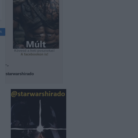
A
Kövesd a heti posztokat!
A facebookon is!
">
starwarshirado