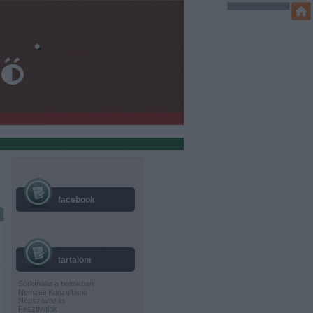
facebook
tartalom
Sörkínálat a boltokban
Nemzeti Konzultáció
Népszavazás
Fesztiválok