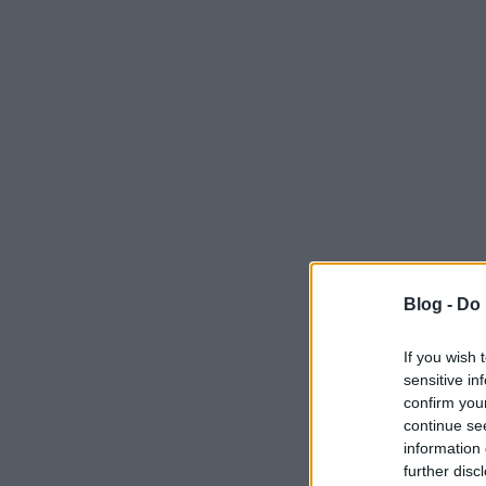
Blog -
Do 
If you wish 
sensitive in
confirm you
continue se
information 
further disc