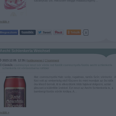
savanykás íze, miközben eléggé malátaszegény…
ovább »
Tetszik
0
Aecht Schlenkerla Weichsel
2023.12.05. 12:35 |
bottleopener
|
2
komment
Címkék:
cseresznye
teszt
sör
vörös
red
füstölt
cseresznyefa
füstös
aecht schlenkerla
schenkerla
rot
vörösesbarna
rothbier
Illat: cseresznyefa Hab: szép, rugalmas, tartós Szín: vörösréz A
füst volt az emberiség első fűszere és mint mondjuk az ősi idők
óta létező bornál, itt is elkezdtünk több fajtával dolgozni, aztán
játszani a különféle ízekkel. Ezt teszi az Aecht Schlenkerla is, a
bambergi füstös sörök királya. A…
ovább »