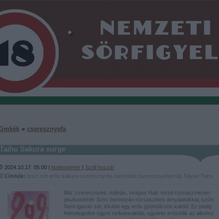
Címkék
»
cseresznyefa
Taihu Sakura surge
2024.10.17. 05:00 |
bottleopener
|
Szólj hozzá!
Címkék:
teszt
sör
erős
sakura
cseresznyefa
sörkoktél
cseresznyefavirág
Tajvan
Taihu
Illat: cseresznyés, málnás, virágos Hab: kicsit rózsaszínesen
piszkosfehér Szín: borostyán rózsaszínes árnyalatokkal, szűrt
Nem igazán sör, inkább egy erős gyümölcsös koktél. Ez pedig
felmelegedve egyre nyilvánvalóbb, ugyanis erősödik az alkohol