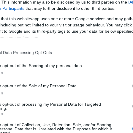
. This information may also be disclosed by us to third parties on the
IA
Participants
that may further disclose it to other third parties.
 that this website/app uses one or more Google services and may gath
including but not limited to your visit or usage behaviour. You may click 
 to Google and its third-party tags to use your data for below specifi
ogle consent section.
l Data Processing Opt Outs
o opt-out of the Sharing of my personal data.
In
o opt-out of the Sale of my Personal Data.
In
to opt-out of processing my Personal Data for Targeted
ing.
In
o opt-out of Collection, Use, Retention, Sale, and/or Sharing
ersonal Data that Is Unrelated with the Purposes for which it
lected.