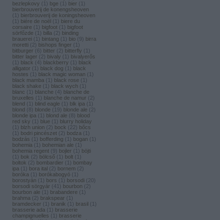
bezlepkovy
(
1
)
bge
(
1
)
bier
(
1
)
bierbrouverij de konengsheoven
(
1
)
bierbrouverij de koningsheoven
(
1
)
biére de noël
(
1
)
biere du
corsaire
(
1
)
bigfoot
(
1
)
bigfoot
sörfőzde
(
1
)
billa
(
2
)
binding
brauerei
(
1
)
bintang
(
1
)
bio
(
9
)
birra
moretti
(
2
)
bishops finger
(
1
)
bitburger
(
6
)
bitter
(
2
)
bitterfly
(
1
)
bitter lager
(
2
)
bivaly
(
1
)
bivalyerős
(
1
)
black
(
4
)
blackberry
(
1
)
black
alligator
(
1
)
black dog
(
1
)
black
hostes
(
1
)
black magic woman
(
1
)
black mamba
(
1
)
black rose
(
1
)
black shake
(
1
)
black wych
(
1
)
blanc
(
1
)
blanche
(
4
)
blanche de
bruxelles
(
1
)
blanche de namur
(
2
)
blend
(
1
)
blind eagle
(
1
)
blk ipa
(
1
)
blond
(
8
)
blonde
(
19
)
blonde ale
(
2
)
blonde ipa
(
1
)
blond ale
(
8
)
blood
red sky
(
1
)
blue
(
1
)
blurry holiday
(
1
)
blzh union
(
2
)
bock
(
22
)
bőcs
(
1
)
bodri pincészet
(
2
)
bodza
(
1
)
bodzás
(
1
)
bofferding
(
1
)
bogan
(
1
)
bohemia
(
1
)
bohemian ale
(
1
)
bohemia regent
(
9
)
bojler
(
1
)
böjti
(
1
)
bok
(
2
)
bölcső
(
1
)
bolt
(
1
)
boltok
(
2
)
bombardier
(
1
)
bombay
ipa
(
1
)
bora ital
(
2
)
bornem
(
2
)
boróka
(
1
)
borókabogyó
(
1
)
borostyán
(
1
)
bors
(
1
)
borsodi
(
20
)
borsodi sörgyár
(
41
)
bourbon
(
2
)
bourbon ale
(
1
)
brabandere
(
1
)
brahma
(
2
)
brakspear
(
1
)
bramdecker
(
1
)
branik
(
1
)
brasil
(
1
)
brasserie ada
(
1
)
brasserie
champignuelles
(
1
)
brasserie