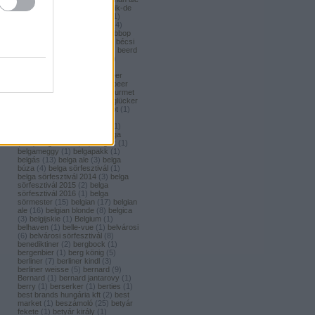
(
1
)
bavaria brouwerij
(
3
)
bavik-de
brabandere
(
1
)
bayreuther
(
1
)
bayreuther bierbrauerei ag.
(
4
)
bazooka
(
1
)
bazsalikom
(
1
)
bbop
(
1
)
be(er) cool
(
1
)
becks
(
1
)
bécsi
ászok
(
4
)
beer
(
2
)
beerci
(
1
)
beerd
brew design
(
1
)
beerfort
(
10
)
beerka
(
1
)
beerselection
(
2
)
beerside
(
6
)
beertailor
(
9
)
beer
board kft.
(
1
)
beer box
(
52
)
beer
burger barbecue
(
6
)
beer gourmet
(
11
)
beet
(
1
)
beetroot
(
1
)
beglücker
(
1
)
beharangozó
(
1
)
behemót
(
1
)
békésszentandrási
(
4
)
békésszentandrási szilvás
(
1
)
Belatiny
(
1
)
Belerose
(
1
)
belga
(
157
)
belgaco kft
(
87
)
belgák
(
1
)
belgameggy
(
1
)
belgapakk
(
1
)
belgás
(
13
)
belga ale
(
3
)
belga
búza
(
4
)
belga sörfesztivál
(
1
)
belga sörfesztivál 2014
(
3
)
belga
sörfesztivál 2015
(
2
)
belga
sörfesztivál 2016
(
1
)
belga
sörmester
(
15
)
belgian
(
17
)
belgian
ale
(
16
)
belgian blonde
(
8
)
belgica
(
3
)
belgijskie
(
1
)
Belgium
(
1
)
belhaven
(
1
)
belle-vue
(
1
)
belvárosi
(
6
)
belvárosi sörfesztivál
(
8
)
benediktiner
(
2
)
bergbock
(
1
)
bergenbier
(
1
)
berg könig
(
5
)
berliner
(
7
)
berliner kindl
(
3
)
berliner weisse
(
5
)
bernard
(
9
)
Bernard
(
1
)
bernard jantarovy
(
1
)
berry
(
1
)
berserker
(
1
)
berties
(
1
)
best brands hungária kft
(
2
)
best
market
(
1
)
beszámoló
(
25
)
betyár
fekete
(
1
)
betyár király
(
1
)