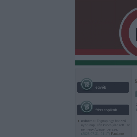
egyéb
friss topikok
osborne:
Tegnap egy hoszzú
nyári nap után kurva jól esett. De
nem egy Ayinger persze.
(
2026.07.31. 21:17
)
Paulaner