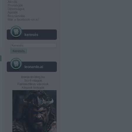
Akciók
Promóciók
Újdonságok
Ajánlók
Beszámolók
Már a facebook-on is!
keresés
leonardo.ai
leonardo.blog.hu
Sci-fi világok
Fantasztikus városok
Képzelt bolygók