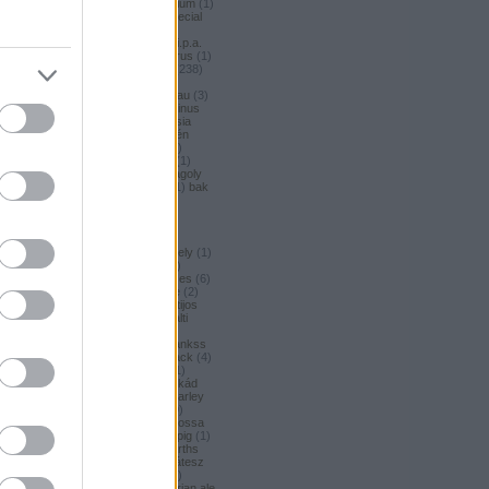
argus honey
(
1
)
argus premium
(
1
)
argus pšeničné
(
1
)
argus special
(
2
)
argus strong
(
1
)
argus
unfiltered
(
1
)
armbandusz k.i.p.a.
(
1
)
Asahi
(
3
)
asahi
(
17
)
asterus
(
1
)
ászok
(
3
)
aubel
(
2
)
auchan
(
238
)
auchan craft
(
1
)
aucjan
(
1
)
augsburger
(
4
)
augustinerbrau
(
3
)
aurora
(
1
)
ausztria
(
3
)
aventinus
(
2
)
ayinger
(
1
)
azarot
(
1
)
ázsia
(
12
)
ázsiai
(
2
)
azuga
(
1
)
az én
söröm
(
5
)
az ország söre
(
2
)
b*bop fermentory
(
2
)
Bäder
(
1
)
Bäder búza
(
1
)
bagoly
(
1
)
bagoly
BA
(
1
)
bajor
(
3
)
bajor búza
(
1
)
bak
(
8
)
bakalár
(
3
)
bakalar
(
3
)
bakancslista
(
1
)
baklava
(
1
)
baksör
(
1
)
balatoni
(
2
)
balatonszentgyörgyi
(
2
)
balatonszentgyörgyi sörműhely
(
1
)
balatonvilágosi
(
1
)
BaliHai
(
2
)
Balihai
(
2
)
Bali Hai
(
2
)
balkezes
(
6
)
balmacassie industrial estate
(
2
)
baltic
(
4
)
baltic porter
(
5
)
Baltijos
(
1
)
baltika
(
1
)
baltika 7
(
1
)
balti
porter
(
5
)
banana bread
(
1
)
banános
(
1
)
banghard
(
1
)
bankss
(
1
)
banskobystricky
(
2
)
barack
(
4
)
barackos
(
3
)
barátok söre
(
1
)
barbar
(
3
)
barcelona
(
1
)
barikád
(
1
)
barista
(
1
)
baristaut
(
1
)
barley
wine
(
2
)
barlog
(
3
)
barna
(
89
)
barna sör
(
51
)
baron
(
1
)
Barossa
(
1
)
Barossa Valley
(
1
)
barrelpig
(
1
)
barrel aged
(
2
)
barths
(
2
)
barths
extra strong
(
1
)
bartók delikátesz
(
61
)
bastards
(
1
)
baumax
(
1
)
bavaria
(
3
)
Bavaria
(
3
)
bavarian ale