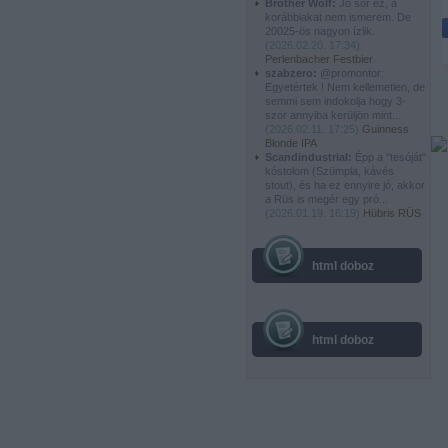
Brother Wolf:
Jó sör ez, a
korábbiakat nem ismerem. De
20025-ös nagyon ízlik.
(
2026.02.20. 17:34
)
Perlenbacher Festbier
szabzero:
@promontor:
Egyetértek ! Nem kellemetlen, de
semmi sem indokolja hogy 3-
szor annyiba kerüljön mint...
(
2026.02.11. 17:25
)
Guinness
Blonde IPA
Scandindustrial:
Épp a "tesóját"
kóstolom (Szümpla, kávés
stout), és ha ez ennyire jó, akkor
a Rüs is megér egy pró...
(
2026.01.19. 16:19
)
Hübris RÜS
html doboz
html doboz