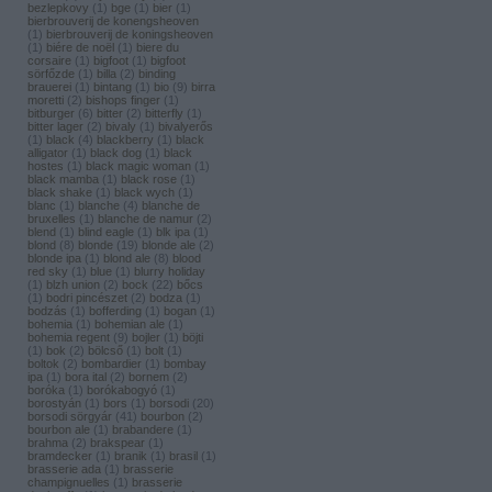
bezlepkovy
(
1
)
bge
(
1
)
bier
(
1
)
bierbrouverij de konengsheoven
(
1
)
bierbrouverij de koningsheoven
(
1
)
biére de noël
(
1
)
biere du
corsaire
(
1
)
bigfoot
(
1
)
bigfoot
sörfőzde
(
1
)
billa
(
2
)
binding
brauerei
(
1
)
bintang
(
1
)
bio
(
9
)
birra
moretti
(
2
)
bishops finger
(
1
)
bitburger
(
6
)
bitter
(
2
)
bitterfly
(
1
)
bitter lager
(
2
)
bivaly
(
1
)
bivalyerős
(
1
)
black
(
4
)
blackberry
(
1
)
black
alligator
(
1
)
black dog
(
1
)
black
hostes
(
1
)
black magic woman
(
1
)
black mamba
(
1
)
black rose
(
1
)
black shake
(
1
)
black wych
(
1
)
blanc
(
1
)
blanche
(
4
)
blanche de
bruxelles
(
1
)
blanche de namur
(
2
)
blend
(
1
)
blind eagle
(
1
)
blk ipa
(
1
)
blond
(
8
)
blonde
(
19
)
blonde ale
(
2
)
blonde ipa
(
1
)
blond ale
(
8
)
blood
red sky
(
1
)
blue
(
1
)
blurry holiday
(
1
)
blzh union
(
2
)
bock
(
22
)
bőcs
(
1
)
bodri pincészet
(
2
)
bodza
(
1
)
bodzás
(
1
)
bofferding
(
1
)
bogan
(
1
)
bohemia
(
1
)
bohemian ale
(
1
)
bohemia regent
(
9
)
bojler
(
1
)
böjti
(
1
)
bok
(
2
)
bölcső
(
1
)
bolt
(
1
)
boltok
(
2
)
bombardier
(
1
)
bombay
ipa
(
1
)
bora ital
(
2
)
bornem
(
2
)
boróka
(
1
)
borókabogyó
(
1
)
borostyán
(
1
)
bors
(
1
)
borsodi
(
20
)
borsodi sörgyár
(
41
)
bourbon
(
2
)
bourbon ale
(
1
)
brabandere
(
1
)
brahma
(
2
)
brakspear
(
1
)
bramdecker
(
1
)
branik
(
1
)
brasil
(
1
)
brasserie ada
(
1
)
brasserie
champignuelles
(
1
)
brasserie