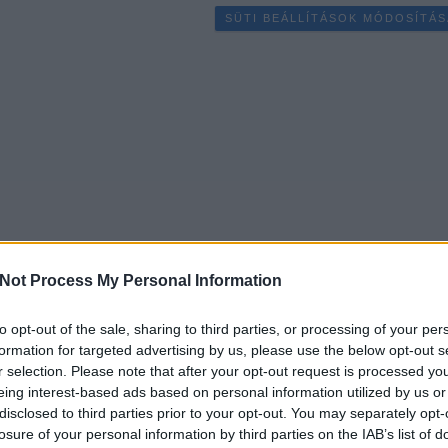
SÜTI BEÁLLÍTÁSOK MÓDOSÍTÁS
Not Process My Personal Information
to opt-out of the sale, sharing to third parties, or processing of your per
formation for targeted advertising by us, please use the below opt-out s
r selection. Please note that after your opt-out request is processed y
eing interest-based ads based on personal information utilized by us or
disclosed to third parties prior to your opt-out. You may separately opt-
losure of your personal information by third parties on the IAB’s list of