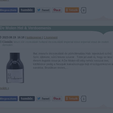
Tetszik
0
De Molen Hel & Verdoemenis
2023.08.19. 16:18 |
bottleopener
|
1
komment
Címkék:
teszt
sör
csokoládé
holland
étcsokoládé
imperial
stout
imperial stout
de molen
demolen
Illat: intenzív étcsokoládé és pörköltmaláta Hab: tejeskávé színű
Szín: éjfekete, sűrű fekete szurok Több jel utalt rá, hogy ez lesz
életem legjobb stout-ja. A De Molen-től elég nehéz rosszat inni,
kitöltéskor pedig a Nesquik kakaószirupja bújt el szégyenkezve a
sarokba. Brutálisan testes,…
ovább »
Tetszik
1