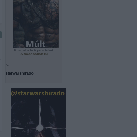
Kövesd a heti posztokat!
A facebookon is!
">
starwarshirado