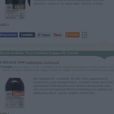
elkészítve, nagyon is. Az állaga olajos, selymes, krémes,…
ovább »
Tetszik
0
Szent András Teszt András Kappa.08 Zserbó
2023.10.10. 19:04 |
bottleopener
|
Szólj hozzá!
Címkék:
teszt
magyar
sör
dió
csokoládé
vanília
sárgabarack
barack
zserbó
pastry
szent
andrás sörfőzde
szentandrási
magyar sörfőzde
magyar kézműves
tesztandrás
pastry ale
Illat: sárgabarack, csokoládé, dió Hab: szép, paplanoshamar
leapadt Szín: szép mahagóni barna A minden várakozáson felül,
egybehangzó vélemények szerint remekül sikerült almás rétes
után vérszemet kaphattak Békésszentandráson és előjöttek egy
újabb pastry ale-el. Lássuk, megéri-e cukrászdát…
ovább »