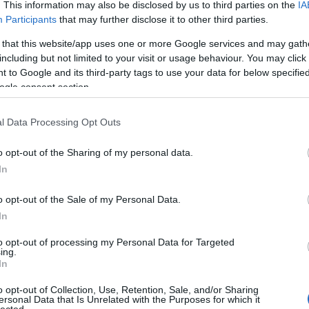
. This information may also be disclosed by us to third parties on the
IA
Participants
that may further disclose it to other third parties.
 that this website/app uses one or more Google services and may gath
including but not limited to your visit or usage behaviour. You may click 
 to Google and its third-party tags to use your data for below specifi
ogle consent section.
l Data Processing Opt Outs
o opt-out of the Sharing of my personal data.
In
o opt-out of the Sale of my Personal Data.
In
to opt-out of processing my Personal Data for Targeted
ing.
In
o opt-out of Collection, Use, Retention, Sale, and/or Sharing
ersonal Data that Is Unrelated with the Purposes for which it
lected.