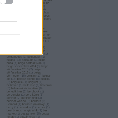
(
1
)
bavaria brouwerij
(
3
)
bavik-de
brabandere
(
1
)
bayreuther
(
1
)
bayreuther bierbrauerei ag.
(
4
)
bazooka
(
1
)
bazsalikom
(
1
)
bbop
(
1
)
be(er) cool
(
1
)
becks
(
1
)
bécsi
ászok
(
4
)
beer
(
2
)
beerci
(
1
)
beerd
brew design
(
1
)
beerfort
(
10
)
beerka
(
1
)
beerselection
(
2
)
beerside
(
6
)
beertailor
(
9
)
beer
board kft.
(
1
)
beer box
(
52
)
beer
burger barbecue
(
6
)
beer gourmet
(
11
)
beet
(
1
)
beetroot
(
1
)
beglücker
(
1
)
beharangozó
(
1
)
behemót
(
1
)
békésszentandrási
(
4
)
békésszentandrási szilvás
(
1
)
Belatiny
(
1
)
Belerose
(
1
)
belga
(
157
)
belgaco kft
(
87
)
belgák
(
1
)
belgameggy
(
1
)
belgapakk
(
1
)
belgás
(
13
)
belga ale
(
3
)
belga
búza
(
4
)
belga sörfesztivál
(
1
)
belga sörfesztivál 2014
(
3
)
belga
sörfesztivál 2015
(
2
)
belga
sörfesztivál 2016
(
1
)
belga
sörmester
(
15
)
belgian
(
17
)
belgian
ale
(
16
)
belgian blonde
(
8
)
belgica
(
3
)
belgijskie
(
1
)
Belgium
(
1
)
belhaven
(
1
)
belle-vue
(
1
)
belvárosi
(
6
)
belvárosi sörfesztivál
(
8
)
benediktiner
(
2
)
bergbock
(
1
)
bergenbier
(
1
)
berg könig
(
5
)
berliner
(
7
)
berliner kindl
(
3
)
berliner weisse
(
5
)
bernard
(
9
)
Bernard
(
1
)
bernard jantarovy
(
1
)
berry
(
1
)
berserker
(
1
)
berties
(
1
)
best brands hungária kft
(
2
)
best
market
(
1
)
beszámoló
(
25
)
betyár
fekete
(
1
)
betyár király
(
1
)