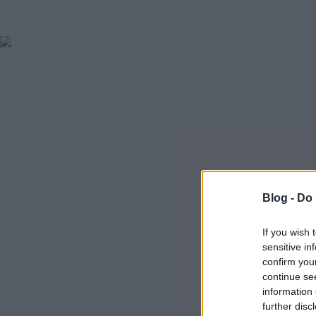
Blog -
Do 
If you wish 
sensitive in
confirm you
continue se
information 
further disc