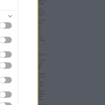
argus honey
(
1
)
argus premium
(
1
)
argus pšeničné
(
1
)
argus special
(
2
)
argus strong
(
1
)
argus
unfiltered
(
1
)
armbandusz k.i.p.a.
(
1
)
Asahi
(
3
)
asahi
(
17
)
asterus
(
1
)
ászok
(
3
)
aubel
(
2
)
auchan
(
238
)
auchan craft
(
1
)
aucjan
(
1
)
augsburger
(
4
)
augustinerbrau
(
3
)
aurora
(
1
)
ausztria
(
3
)
aventinus
(
2
)
ayinger
(
1
)
azarot
(
1
)
ázsia
(
12
)
ázsiai
(
2
)
azuga
(
1
)
az én
söröm
(
5
)
az ország söre
(
2
)
b*bop fermentory
(
2
)
Bäder
(
1
)
Bäder búza
(
1
)
bagoly
(
1
)
bagoly
BA
(
1
)
bajor
(
3
)
bajor búza
(
1
)
bak
(
8
)
bakalár
(
3
)
bakalar
(
3
)
bakancslista
(
1
)
baklava
(
1
)
baksör
(
1
)
balatoni
(
2
)
balatonszentgyörgyi
(
2
)
balatonszentgyörgyi sörműhely
(
1
)
balatonvilágosi
(
1
)
BaliHai
(
2
)
Balihai
(
2
)
Bali Hai
(
2
)
balkezes
(
6
)
balmacassie industrial estate
(
2
)
baltic
(
4
)
baltic porter
(
5
)
Baltijos
(
1
)
baltika
(
1
)
baltika 7
(
1
)
balti
porter
(
5
)
banana bread
(
1
)
banános
(
1
)
banghard
(
1
)
bankss
(
1
)
banskobystricky
(
2
)
barack
(
4
)
barackos
(
3
)
barátok söre
(
1
)
barbar
(
3
)
barcelona
(
1
)
barikád
(
1
)
barista
(
1
)
baristaut
(
1
)
barley
wine
(
2
)
barlog
(
3
)
barna
(
89
)
barna sör
(
51
)
baron
(
1
)
Barossa
(
1
)
Barossa Valley
(
1
)
barrelpig
(
1
)
barrel aged
(
2
)
barths
(
2
)
barths
extra strong
(
1
)
bartók delikátesz
(
61
)
bastards
(
1
)
baumax
(
1
)
bavaria
(
3
)
Bavaria
(
3
)
bavarian ale