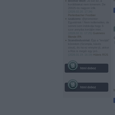
Brother Wolf:
Jó sör ez, a
korábbiakat nem ismerem. De
20025-ös nagyon ízlik.
(
2026.02.20. 17:34
)
Perlenbacher Festbier
szabzero:
@promontor:
Egyetértek ! Nem kellemetlen, de
semmi sem indokolja hogy 3-
szor annyiba kerüljön mint...
(
2026.02.11. 17:25
)
Guinness
Blonde IPA
Scandindustrial:
Épp a "tesóját"
kóstolom (Szümpla, kávés
stout), és ha ez ennyire jó, akkor
a Rüs is megér egy pró...
(
2026.01.19. 16:19
)
Hübris RÜS
html doboz
html doboz
t