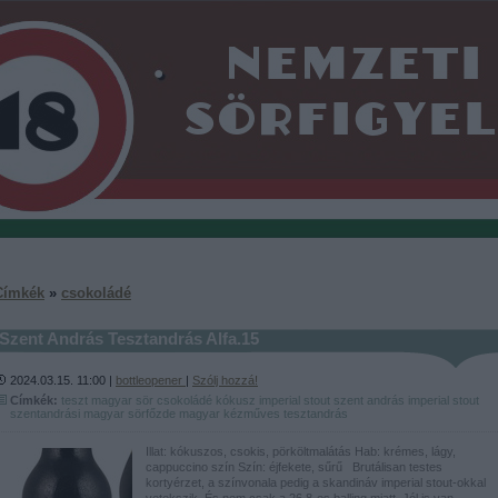
Címkék
»
csokoládé
Szent András Tesztandrás Alfa.15
2024.03.15. 11:00 |
bottleopener
|
Szólj hozzá!
Címkék:
teszt
magyar
sör
csokoládé
kókusz
imperial
stout
szent andrás
imperial stout
szentandrási
magyar sörfőzde
magyar kézműves
tesztandrás
Illat: kókuszos, csokis, pörköltmalátás Hab: krémes, lágy,
cappuccino szín Szín: éjfekete, sűrű Brutálisan testes
kortyérzet, a színvonala pedig a skandináv imperial stout-okkal
vetekszik. És nem csak a 26,8-es balling miatt. Jól is van