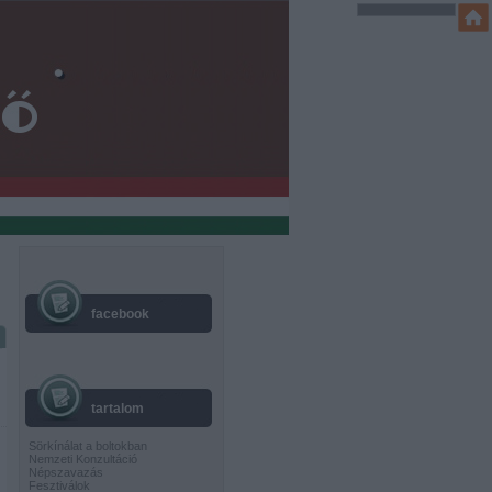
facebook
tartalom
Sörkínálat a boltokban
Nemzeti Konzultáció
Népszavazás
Fesztiválok