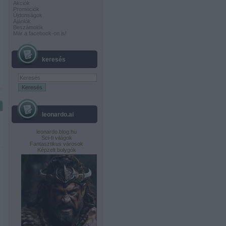
Akciók
Promóciók
Újdonságok
Ajánlók
Beszámolók
Már a facebook-on is!
keresés
leonardo.ai
leonardo.blog.hu
Sci-fi világok
Fantasztikus városok
Képzelt bolygók