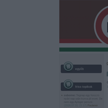
egyéb
friss topikok
osborne:
Tegnap egy hoszzú
nyári nap után kurva jól esett. De
nem egy Ayinger persze.
(
2026.07.31. 21:17
)
Paulaner