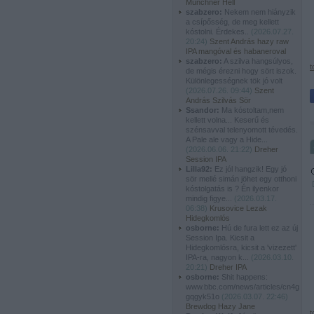
Münchner Hell
szabzero:
Nekem nem hiányzik
a csípősség, de meg kellett
kóstolni. Érdekes..
(
2026.07.27.
20:24
)
Szent András hazy raw
IPA mangóval és habaneroval
szabzero:
A szilva hangsúlyos,
t
de mégis érezni hogy sört iszok.
Különlegességnek tök jó volt
(
2026.07.26. 09:44
)
Szent
András Szilvás Sör
Ssandor:
Ma kóstoltam,nem
kellett volna... Keserű és
szénsavval telenyomott tévedés.
A Pale ale vagy a Hide...
(
2026.06.06. 21:22
)
Dreher
Session IPA
Lilla92:
Ez jól hangzik! Egy jó
sör mellé simán jöhet egy otthoni
kóstolgatás is ? Én ilyenkor
mindig figye...
(
2026.03.17.
06:38
)
Krusovice Lezak
Hidegkomlós
osborne:
Hú de fura lett ez az új
Session Ipa. Kicsit a
Hidegkomlósra, kicsit a 'vizezett'
IPA-ra, nagyon k...
(
2026.03.10.
20:21
)
Dreher IPA
osborne:
Shit happens:
www.bbc.com/news/articles/cn4g
gqgyk51o
(
2026.03.07. 22:46
)
Brewdog Hazy Jane
t