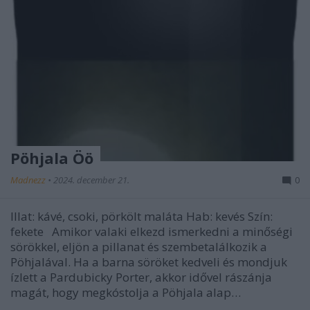
Pöhjala Öö
Madnezz
•
2024. december 21.
0
Illat: kávé, csoki, pörkölt maláta Hab: kevés Szín:
fekete Amikor valaki elkezd ismerkedni a minőségi
sörökkel, eljön a pillanat és szembetalálkozik a
Pöhjalával. Ha a barna söröket kedveli és mondjuk
ízlett a Pardubicky Porter, akkor idővel rászánja
magát, hogy megkóstolja a Pöhjala alap…