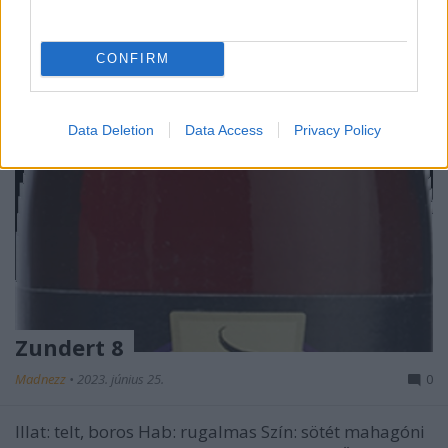
CONFIRM
Data Deletion
Data Access
Privacy Policy
Zundert 8
Madnezz
•
2023. június 25.
0
Illat: telt, boros Hab: rugalmas Szín: sötét mahagóni