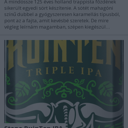
A mindössze 125 éves holland trappista főzdének
sikerült egyedi sört készítenie. A sötét mahagóni
színű dubbel a gyógyszeresen karamellás típusból,
pont az a fajta, amit kevésbé szeretek. De mire
végleg leírnám magamban, szépen kiegészül…