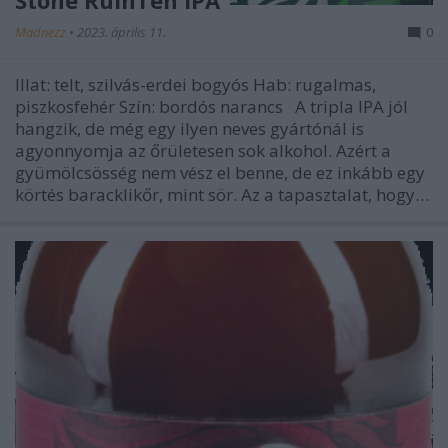
Stone RuinTen IPA
Madnezz
•
2023. április 11.
0
Illat: telt, szilvás-erdei bogyós Hab: rugalmas,
piszkosfehér Szín: bordós narancs A tripla IPA jól
hangzik, de még egy ilyen neves gyártónál is
agyonnyomja az őrületesen sok alkohol. Azért a
gyümölcsösség nem vész el benne, de ez inkább egy
körtés baracklikőr, mint sör. Az a tapasztalat, hogy…