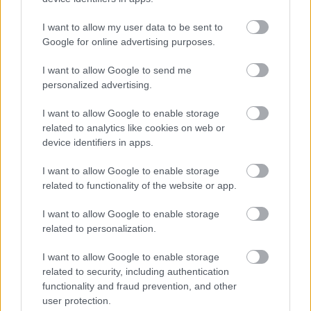
I want to allow my user data to be sent to
Google for online advertising purposes.
I want to allow Google to send me
personalized advertising.
I want to allow Google to enable storage
related to analytics like cookies on web or
device identifiers in apps.
Stone Xocoveza Tres Leches
I want to allow Google to enable storage
Madnezz
•
2023. június 28.
0
related to functionality of the website or app.
I want to allow Google to enable storage
Illat: kávés Hab: lágy, drapp Szín: sötétbarna A
related to personalization.
Stone Brewing szokásosan zseniális sört készített.
Eleve az imperial stout hálás téma. Most sikerült
I want to allow Google to enable storage
kimaxolni a telt kortyérzetet, mert ezt már tényleg
related to security, including authentication
szopogatni lehet. Jó húzás volt, hogy az alkoholt nem
functionality and fraud prevention, and other
vitték feljebb, így is elég erős, de jól…
user protection.