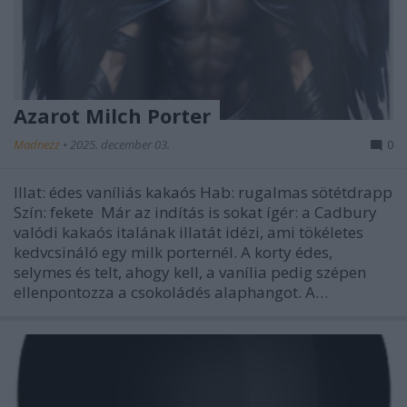
Azarot Milch Porter
Madnezz
•
2025. december 03.
0
Illat: édes vaníliás kakaós Hab: rugalmas sötétdrapp
Szín: fekete Már az indítás is sokat ígér: a Cadbury
valódi kakaós italának illatát idézi, ami tökéletes
kedvcsináló egy milk porternél. A korty édes,
selymes és telt, ahogy kell, a vanília pedig szépen
ellenpontozza a csokoládés alaphangot. A…