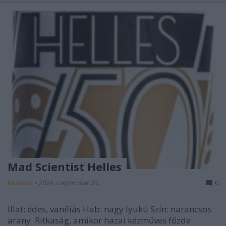
Mad Scientist Helles
Madnezz
•
2024. szeptember 23.
0
Illat: édes, vaníliás Hab: nagy lyukú Szín: narancsos
arany Ritkaság, amikor hazai kézműves főzde