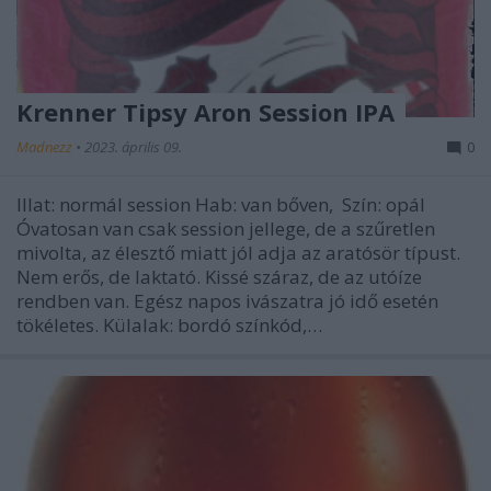
Krenner Tipsy Aron Session IPA
Madnezz
•
2023. április 09.
0
Illat: normál session Hab: van bőven, Szín: opál
Óvatosan van csak session jellege, de a szűretlen
mivolta, az élesztő miatt jól adja az aratósör típust.
Nem erős, de laktató. Kissé száraz, de az utóíze
rendben van. Egész napos ivászatra jó idő esetén
tökéletes. Külalak: bordó színkód,…