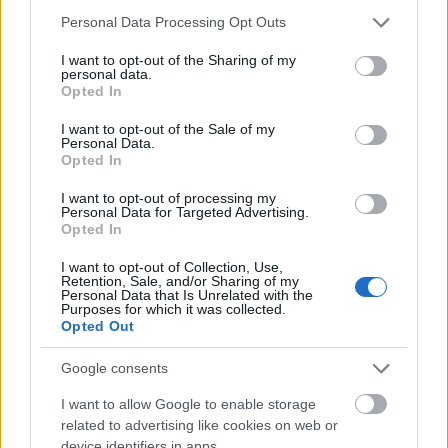
Please note that this website/app uses one or more Google
Personal Data Processing Opt Outs
services and may gather and store information including but
not limited to your visit or usage behaviour. You may click to
I want to opt-out of the Sharing of my
personal data.
grant or deny consent to Google and its third-party tags to
Opted In
use your data for below specified purposes in below Google
Dupont Saison
consent section.
I want to opt-out of the Sale of my
Personal Data.
Opted In
bottleopener
•
2023. október 26.
0
I want to opt-out of processing my
Illat: virágos komlós, pincés élesztős Hab: masszív,
Personal Data for Targeted Advertising.
Opted In
vad, szigetes, rendkívül tartós Szín: rezes sárga, kicsit
ködös Ez már majdnem egy gyengébb tripel,
I want to opt-out of Collection, Use,
annyira pincés, észteres. Könnyed a teste, ámde
Retention, Sale, and/or Sharing of my
Personal Data that Is Unrelated with the
nagyon is ízgazdag és kerek minden. Érezni a finom
Purposes for which it was collected.
malátát, a fűszerességet és az élesztőt is.…
Opted Out
Google consents
I want to allow Google to enable storage
related to advertising like cookies on web or
device identifiers in apps.