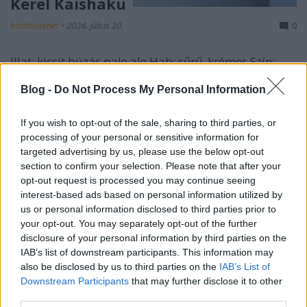
Kerel Kaishaku
bottleopener
•
2024. július 20.
0
Illat: kicsit búzás pale ale Hab: sűrű, krémes Szín:
100% narancslé Na ez olyan veszélyes, mint a
Blog -
Do Not Process My Personal Information
kockamedúza. Alkoholos ugyan az íze, de nem
jobban, mint egy átlagos minőségű 7%-os sör. A
fehér grapefruitosan-citromosan savanykás, kicsit
If you wish to opt-out of the sale, sharing to third parties, or
édeskés íz mellett az a csavar, hogy ha nem is IPÁ-
processing of your personal or sensitive information for
san,…
targeted advertising by us, please use the below opt-out
section to confirm your selection. Please note that after your
opt-out request is processed you may continue seeing
interest-based ads based on personal information utilized by
us or personal information disclosed to third parties prior to
your opt-out. You may separately opt-out of the further
disclosure of your personal information by third parties on the
IAB’s list of downstream participants. This information may
also be disclosed by us to third parties on the
IAB’s List of
Downstream Participants
that may further disclose it to other
third parties.