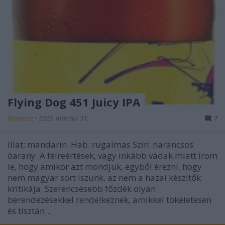
Flying Dog 451 Juicy IPA
Madnezz
•
2023. március 31.
7
Illat: mandarin Hab: rugalmas Szín: narancsos
óarany A félreértések, vagy inkább vádak miatt írom
le, hogy amikor azt mondjuk, egyből érezni, hogy
nem magyar sört iszunk, az nem a hazai készítők
kritikája. Szerencsésebb főzdék olyan
berendezésekkel rendelkeznek, amikkel tökéletesen
és tisztán…