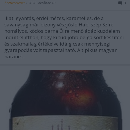
bottleopener
•
2020. október 10.
0
Illat: gyantás, erdei mézes, karamelles, de a
savanyság már bizony vészjósló Hab: szép Szín:
homályos, ködös barna Ölre menő ádáz küzdelem
indult el itthon, hogy ki tud jobb belga sört készíteni
és szakmailag értékelve idáig csak mennyiségi
gyarapodás volt tapasztalható. A tipikus magyar
narancs…