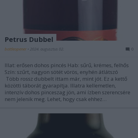
Petrus Dubbel
bottleopener
•
2024. augusztus 02.
0
Illat: erősen dohos pincés Hab: sűrű, krémes, felhős
Szín: szűrt, nagyon sötét vörös, enyhén átlátszó
Több rossz dubbelt ittam már, mint jót. Ez a kettő
közötti táborát gyarapítja. Illatra kellemetlen,
intenzív dohos pinceszag jön, ami ízben szerencsére
nem jelenik meg. Lehet, hogy csak ehhez…