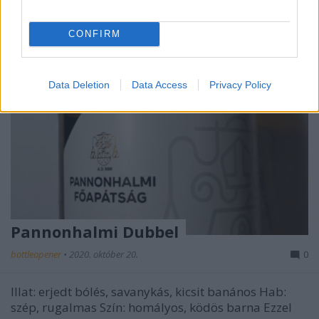
CONFIRM
Data Deletion
Data Access
Privacy Policy
Pannonhalmi Dubbel
bottleopener
•
2020. október 20.
0
Illat: erjedt bólés, savanykás, kicsit banános Hab:
szép, rugalmas Szín: homályos, ködös barna Ezzel