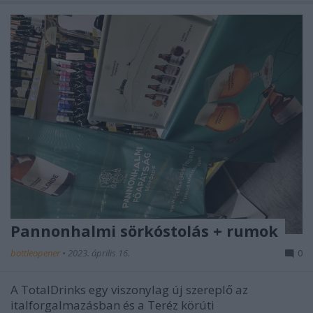
Pannonhalmi sörkóstolás + rumok
bottleopener
•
2023. április 16.
0
A TotalDrinks egy viszonylag új szereplő az
italforgalmazásban és a Teréz körúti