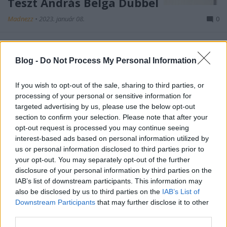
Teszt András Belga Dubbel
Madnezz
•
2023. január 08.
0
Illat: szilva, mogyoró Hab: drapp, masszív Szín:
sötétbarna Idén akár ez is lehetne Karácsonykor az
Blog -
Do Not Process My Personal Information
Esthajnal, nem tiltakoznék ellene. Bár az első üveg
két hónappal ezelőtt még hagyott hiányérzetet a
If you wish to opt-out of the sale, sharing to third parties, or
korty kellős közepén, de érdemes volt várni a
processing of your personal or sensitive information for
következővel. Sajnos az ennél komolyabb érlelés…
targeted advertising by us, please use the below opt-out
section to confirm your selection. Please note that after your
opt-out request is processed you may continue seeing
interest-based ads based on personal information utilized by
us or personal information disclosed to third parties prior to
your opt-out. You may separately opt-out of the further
disclosure of your personal information by third parties on the
IAB’s list of downstream participants. This information may
also be disclosed by us to third parties on the
IAB’s List of
Downstream Participants
that may further disclose it to other
third parties.