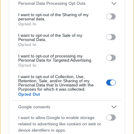
Please note that this website/app uses one or more Google
Personal Data Processing Opt Outs
services and may gather and store information including but
not limited to your visit or usage behaviour. You may click to
I want to opt-out of the Sharing of my
personal data.
grant or deny consent to Google and its third-party tags to
Opted In
use your data for below specified purposes in below Google
Val-Dieu Brune
consent section.
I want to opt-out of the Sale of my
Personal Data.
bottleopener
•
2022. március 17.
0
Opted In
I want to opt-out of processing my
Illat: markáns összetéveszthetetlen belga apátsági
Personal Data for Targeted Advertising.
maláta Hab: masszív, krémes, tartós, barnás Szín:
Opted In
mahagóni, középbarna Ez gyakorlatilag egy
dubbel, azonban az elnevezést csak trappista
I want to opt-out of Collection, Use,
Retention, Sale, and/or Sharing of my
barnasörökre lehet használni. Bevallom, a sörfeszten
Personal Data that Is Unrelated with the
Purposes for which it was collected.
ért élmények után nem fogtam gyanút azzal…
Opted Out
Google consents
I want to allow Google to enable storage
related to advertising like cookies on web or
device identifiers in apps.