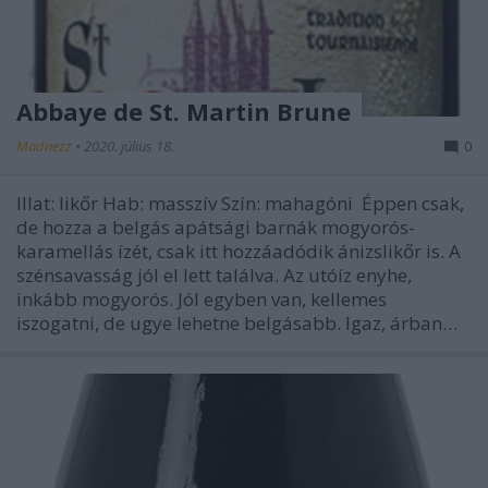
Abbaye de St. Martin Brune
Madnezz
•
2020. július 18.
0
Illat: likőr Hab: masszív Szín: mahagóni Éppen csak,
de hozza a belgás apátsági barnák mogyorós-
karamellás ízét, csak itt hozzáadódik ánizslikőr is. A
szénsavasság jól el lett találva. Az utóíz enyhe,
inkább mogyorós. Jól egyben van, kellemes
iszogatni, de ugye lehetne belgásabb. Igaz, árban…