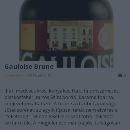
Gauloise Brune
bottleopener
•
2023. július 19.
0
Illat: medvecukros, konyakos Hab: finomszemcsés,
piszkosfehér, tartós Szín: bordó, karamellbarna,
kifejezetten átlátszó A brune a dubbel apátsági
sötét sörének az egyik típusa, tehát nem elvárás a
"feketeség". Mindenesetre sokkal több "feketét"
vártam tőle. A megjelenése már baljós: túlságosan…