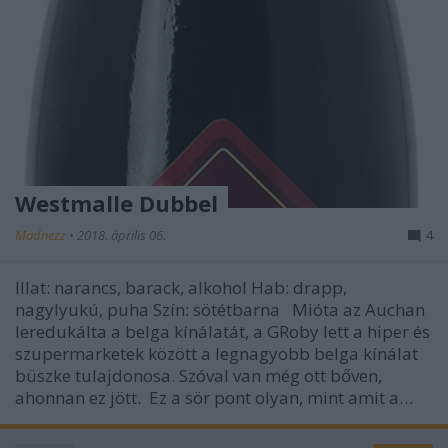
Westmalle Dubbel
Madnezz
•
2018. április 06.
4
Illat: narancs, barack, alkohol Hab: drapp,
nagylyukú, puha Szín: sötétbarna Mióta az Auchan
leredukálta a belga kínálatát, a GRoby lett a hiper és
szupermarketek között a legnagyobb belga kínálat
büszke tulajdonosa. Szóval van még ott bőven,
ahonnan ez jött. Ez a sör pont olyan, mint amit a…