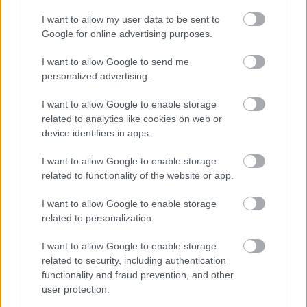
I want to allow my user data to be sent to
Google for online advertising purposes.
I want to allow Google to send me
personalized advertising.
I want to allow Google to enable storage
related to analytics like cookies on web or
device identifiers in apps.
Corsendonk Dark Dubbel
I want to allow Google to enable storage
bottleopener
•
2021. január 16.
0
related to functionality of the website or app.
Illat: Karamellizált maláta, csoki, kávé, alkohol ilyen
I want to allow Google to enable storage
sorrendben Hab: Krémes bézs Szín: Sötétbarna, kissé
related to personalization.
vörösbe nyúlik Már kitöltéskor érződött, hogy egy
komoly italról van szó, belekortyolásnál pedig dark
I want to allow Google to enable storage
dubbel révén nem az erősebb (de kiegyensúlyozott)
related to security, including authentication
pörkölés lepett meg, ami pirítós…
functionality and fraud prevention, and other
user protection.