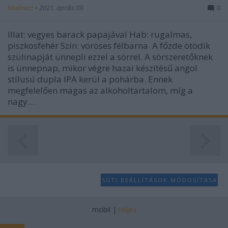
Madnezz
•
2021. április 09.
0
Illat: vegyes barack papajával Hab: rugalmas,
piszkosfehér Szín: vöröses félbarna A főzde ötödik
szülinapját ünnepli ezzel a sörrel. A sörszeretőknek
is ünnepnap, mikor végre hazai készítésű angol
stílusú dupla IPA kerül a pohárba. Ennek
megfelelően magas az alkoholtartalom, míg a
nagy…
SÜTI BEÁLLÍTÁSOK MÓDOSÍTÁSA
mobil
|
teljes