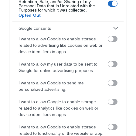
Retention, Sale, and/or Sharing of my
Personal Data that Is Unrelated with the
Purposes for which it was collected.
Opted Out
Google consents
I want to allow Google to enable storage
related to advertising like cookies on web or
device identifiers in apps.
I want to allow my user data to be sent to
Google for online advertising purposes.
I want to allow Google to send me
personalized advertising.
Mad Scientist Burnout Specialist
I want to allow Google to enable storage
related to analytics like cookies on web or
Madnezz
•
2021. június 11.
0
device identifiers in apps.
Illat: ananász, mandarin Hab: alig Szín: zavaros
I want to allow Google to enable storage
narancs Kezdem a bizonyítvány magyarázatával,
related to functionality of the website or app.