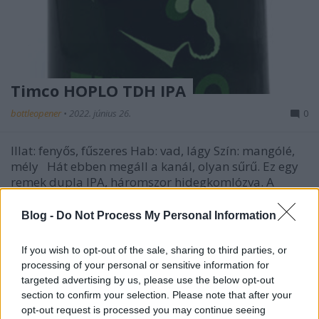
Timco HOPLO TDH IPA
bottleopener
•
2022. június 26.
0
Illat: fenyős, fűszeres Hab: vad, lágy Szín: mangólé,
mély Hát ebben megáll a kanál, olyan sűrű. Ez egy
remek dupla IPA, háromszor hidegkomlózva. A
komlók egy kerek egésszé, egy szimfóniává állnak
össze, ahol minden a helyén van. A kiemelkedően
Blog -
Do Not Process My Personal Information
komplex keserű nem fed el semmit, pontosabban…
If you wish to opt-out of the sale, sharing to third parties, or
processing of your personal or sensitive information for
targeted advertising by us, please use the below opt-out
section to confirm your selection. Please note that after your
opt-out request is processed you may continue seeing