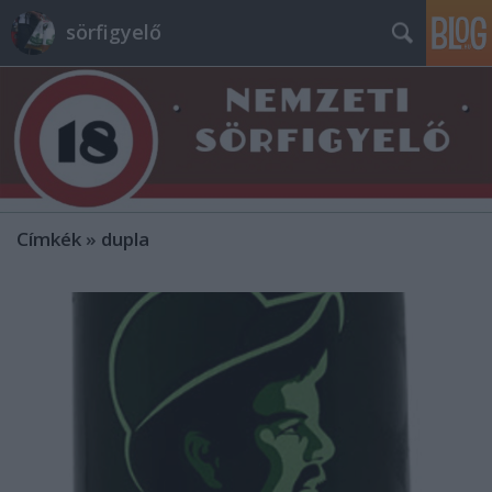
sörfigyelő
Címkék
»
dupla