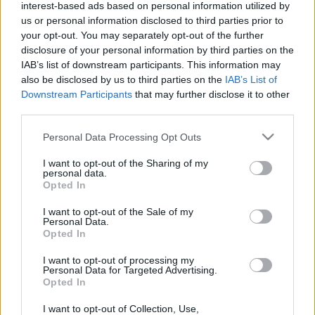
interest-based ads based on personal information utilized by
us or personal information disclosed to third parties prior to
your opt-out. You may separately opt-out of the further
disclosure of your personal information by third parties on the
IAB’s list of downstream participants. This information may
also be disclosed by us to third parties on the
IAB’s List of
Downstream Participants
that may further disclose it to other
third parties.
Please note that this website/app uses one or more Google
Personal Data Processing Opt Outs
services and may gather and store information including but
Oasis Kipcsak DIPA
not limited to your visit or usage behaviour. You may click to
I want to opt-out of the Sharing of my
personal data.
grant or deny consent to Google and its third-party tags to
Madnezz
•
2022. február 06.
0
Opted In
use your data for below specified purposes in below Google
consent section.
I want to opt-out of the Sale of my
Illat: körte, narancs Hab: sok, kemény Szín: félbarna
Personal Data.
Óvatosan elővéve is úgy habzott nyitás után, hogy
Opted In
takarítani kellett utána, sőt, váratlan helyeken újabb
I want to opt-out of processing my
sörbuzgárok keletkeztek, amire nem találtam
Personal Data for Targeted Advertising.
magyarázatot. Ezzel ki is ment belőle a szénsav. A
Opted In
gyümölcsösség is dupla, így a 7% alkoholt…
I want to opt-out of Collection, Use,