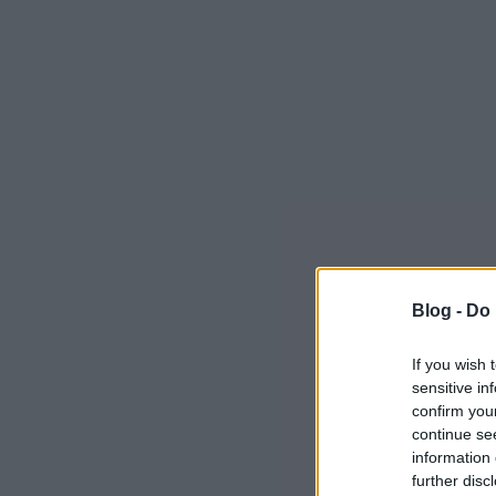
Blog -
Do 
If you wish 
sensitive in
confirm you
continue se
information 
further disc