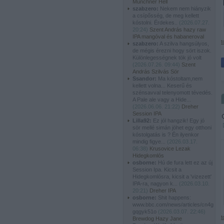
Münchner Hell
szabzero:
Nekem nem hiányzik
a csípősség, de meg kellett
kóstolni. Érdekes..
(
2026.07.27.
20:24
)
Szent András hazy raw
IPA mangóval és habaneroval
t
szabzero:
A szilva hangsúlyos,
de mégis érezni hogy sört iszok.
Különlegességnek tök jó volt
(
2026.07.26. 09:44
)
Szent
András Szilvás Sör
Ssandor:
Ma kóstoltam,nem
kellett volna... Keserű és
szénsavval telenyomott tévedés.
A Pale ale vagy a Hide...
(
2026.06.06. 21:22
)
Dreher
Session IPA
Lilla92:
Ez jól hangzik! Egy jó
sör mellé simán jöhet egy otthoni
kóstolgatás is ? Én ilyenkor
mindig figye...
(
2026.03.17.
06:38
)
Krusovice Lezak
Hidegkomlós
osborne:
Hú de fura lett ez az új
Session Ipa. Kicsit a
Hidegkomlósra, kicsit a 'vizezett'
IPA-ra, nagyon k...
(
2026.03.10.
20:21
)
Dreher IPA
osborne:
Shit happens:
www.bbc.com/news/articles/cn4g
gqgyk51o
(
2026.03.07. 22:46
)
t
Brewdog Hazy Jane