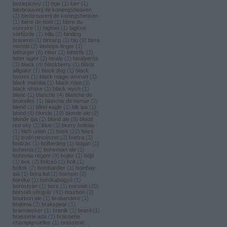
bezlepkovy
(
1
)
bge
(
1
)
bier
(
1
)
bierbrouverij de konengsheoven
(
1
)
bierbrouverij de koningsheoven
(
1
)
biére de noël
(
1
)
biere du
corsaire
(
1
)
bigfoot
(
1
)
bigfoot
sörfőzde
(
1
)
billa
(
2
)
binding
brauerei
(
1
)
bintang
(
1
)
bio
(
9
)
birra
moretti
(
2
)
bishops finger
(
1
)
bitburger
(
6
)
bitter
(
2
)
bitterfly
(
1
)
bitter lager
(
2
)
bivaly
(
1
)
bivalyerős
(
1
)
black
(
4
)
blackberry
(
1
)
black
alligator
(
1
)
black dog
(
1
)
black
hostes
(
1
)
black magic woman
(
1
)
black mamba
(
1
)
black rose
(
1
)
black shake
(
1
)
black wych
(
1
)
blanc
(
1
)
blanche
(
4
)
blanche de
bruxelles
(
1
)
blanche de namur
(
2
)
blend
(
1
)
blind eagle
(
1
)
blk ipa
(
1
)
blond
(
8
)
blonde
(
19
)
blonde ale
(
2
)
blonde ipa
(
1
)
blond ale
(
8
)
blood
red sky
(
1
)
blue
(
1
)
blurry holiday
(
1
)
blzh union
(
2
)
bock
(
22
)
bőcs
(
1
)
bodri pincészet
(
2
)
bodza
(
1
)
bodzás
(
1
)
bofferding
(
1
)
bogan
(
1
)
bohemia
(
1
)
bohemian ale
(
1
)
bohemia regent
(
9
)
bojler
(
1
)
böjti
(
1
)
bok
(
2
)
bölcső
(
1
)
bolt
(
1
)
boltok
(
2
)
bombardier
(
1
)
bombay
ipa
(
1
)
bora ital
(
2
)
bornem
(
2
)
boróka
(
1
)
borókabogyó
(
1
)
borostyán
(
1
)
bors
(
1
)
borsodi
(
20
)
borsodi sörgyár
(
41
)
bourbon
(
2
)
bourbon ale
(
1
)
brabandere
(
1
)
brahma
(
2
)
brakspear
(
1
)
bramdecker
(
1
)
branik
(
1
)
brasil
(
1
)
brasserie ada
(
1
)
brasserie
champignuelles
(
1
)
brasserie