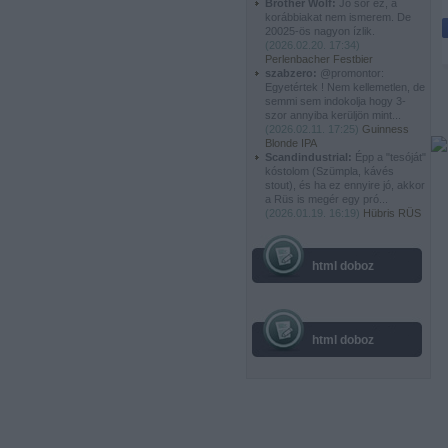
Brother Wolf:
Jó sör ez, a
korábbiakat nem ismerem. De
20025-ös nagyon ízlik.
(
2026.02.20. 17:34
)
Perlenbacher Festbier
szabzero:
@promontor:
Egyetértek ! Nem kellemetlen, de
semmi sem indokolja hogy 3-
szor annyiba kerüljön mint...
(
2026.02.11. 17:25
)
Guinness
Blonde IPA
Scandindustrial:
Épp a "tesóját"
kóstolom (Szümpla, kávés
stout), és ha ez ennyire jó, akkor
a Rüs is megér egy pró...
(
2026.01.19. 16:19
)
Hübris RÜS
html doboz
html doboz