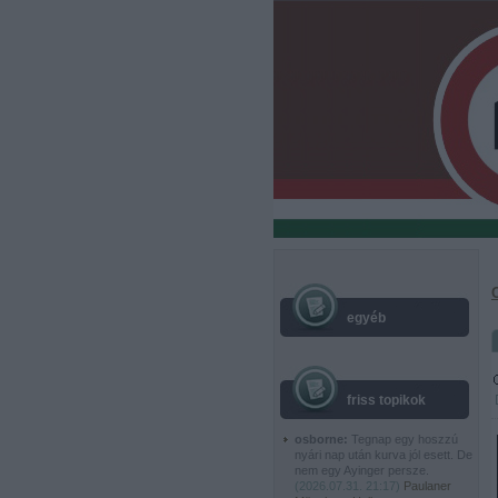
egyéb
friss topikok
osborne:
Tegnap egy hoszzú
nyári nap után kurva jól esett. De
nem egy Ayinger persze.
(
2026.07.31. 21:17
)
Paulaner