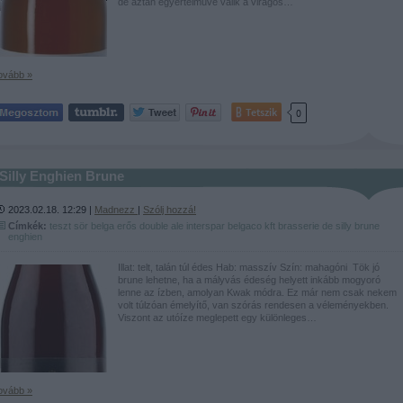
de aztán egyértelművé válik a virágos…
ovább »
Tetszik
0
Silly Enghien Brune
2023.02.18. 12:29 |
Madnezz
|
Szólj hozzá!
Címkék:
teszt
sör
belga
erős
double
ale
interspar
belgaco kft
brasserie de silly
brune
enghien
Illat: telt, talán túl édes Hab: masszív Szín: mahagóni Tök jó
brune lehetne, ha a mályvás édeség helyett inkább mogyoró
lenne az ízben, amolyan Kwak módra. Ez már nem csak nekem
volt túlzóan émelyítő, van szórás rendesen a véleményekben.
Viszont az utóíze meglepett egy különleges…
ovább »