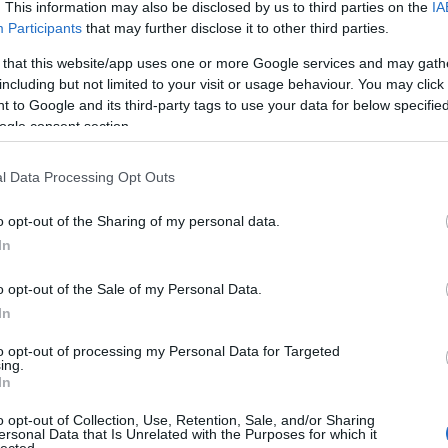
. This information may also be disclosed by us to third parties on the
IA
Participants
that may further disclose it to other third parties.
 that this website/app uses one or more Google services and may gath
including but not limited to your visit or usage behaviour. You may click 
 to Google and its third-party tags to use your data for below specifi
ogle consent section.
l Data Processing Opt Outs
o opt-out of the Sharing of my personal data.
In
o opt-out of the Sale of my Personal Data.
In
to opt-out of processing my Personal Data for Targeted
ing.
In
o opt-out of Collection, Use, Retention, Sale, and/or Sharing
ersonal Data that Is Unrelated with the Purposes for which it
lected.