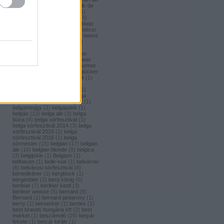
(
1
)
bavaria brouwerij
(
3
)
bavik-de
brabandere
(
1
)
bayreuther
(
1
)
bayreuther bierbrauerei ag.
(
4
)
bazooka
(
1
)
bazsalikom
(
1
)
bbop
(
1
)
be(er) cool
(
1
)
becks
(
1
)
bécsi
ászok
(
4
)
beer
(
2
)
beerci
(
1
)
beerd
brew design
(
1
)
beerfort
(
10
)
beerka
(
1
)
beerselection
(
2
)
beerside
(
6
)
beertailor
(
9
)
beer
board kft.
(
1
)
beer box
(
52
)
beer
burger barbecue
(
6
)
beer gourmet
(
11
)
beet
(
1
)
beetroot
(
1
)
beglücker
(
1
)
beharangozó
(
1
)
behemót
(
1
)
békésszentandrási
(
4
)
békésszentandrási szilvás
(
1
)
Belatiny
(
1
)
Belerose
(
1
)
belga
(
157
)
belgaco kft
(
87
)
belgák
(
1
)
belgameggy
(
1
)
belgapakk
(
1
)
belgás
(
13
)
belga ale
(
3
)
belga
búza
(
4
)
belga sörfesztivál
(
1
)
belga sörfesztivál 2014
(
3
)
belga
sörfesztivál 2015
(
2
)
belga
sörfesztivál 2016
(
1
)
belga
sörmester
(
15
)
belgian
(
17
)
belgian
ale
(
16
)
belgian blonde
(
8
)
belgica
(
3
)
belgijskie
(
1
)
Belgium
(
1
)
belhaven
(
1
)
belle-vue
(
1
)
belvárosi
(
6
)
belvárosi sörfesztivál
(
8
)
benediktiner
(
2
)
bergbock
(
1
)
bergenbier
(
1
)
berg könig
(
5
)
berliner
(
7
)
berliner kindl
(
3
)
berliner weisse
(
5
)
bernard
(
9
)
Bernard
(
1
)
bernard jantarovy
(
1
)
berry
(
1
)
berserker
(
1
)
berties
(
1
)
best brands hungária kft
(
2
)
best
market
(
1
)
beszámoló
(
25
)
betyár
fekete
(
1
)
betyár király
(
1
)