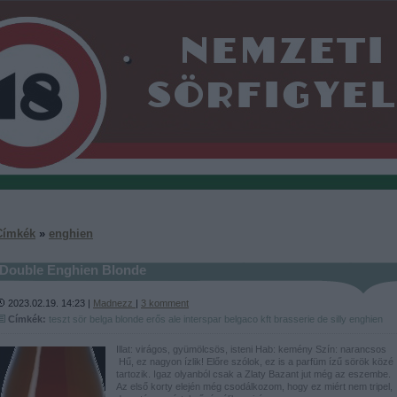
Címkék
»
enghien
Double Enghien Blonde
2023.02.19. 14:23 |
Madnezz
|
3
komment
Címkék:
teszt
sör
belga
blonde
erős
ale
interspar
belgaco kft
brasserie de silly
enghien
Illat: virágos, gyümölcsös, isteni Hab: kemény Szín: narancsos
Hű, ez nagyon ízlik! Előre szólok, ez is a parfüm ízű sörök közé
tartozik. Igaz olyanból csak a Zlaty Bazant jut még az eszembe.
Az első korty elején még csodálkozom, hogy ez miért nem tripel,