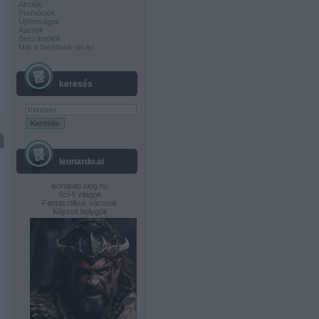
Akciók
Promóciók
Újdonságok
Ajánlók
Beszámolók
Már a facebook-on is!
keresés
leonardo.ai
leonardo.blog.hu
Sci-fi világok
Fantasztikus városok
Képzelt bolygók