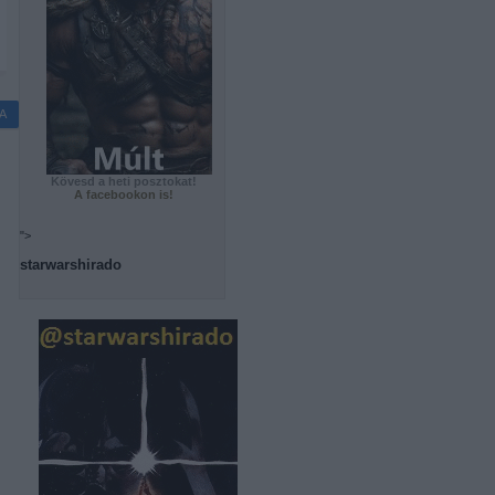
A
Kövesd a heti posztokat!
A facebookon is!
">
starwarshirado