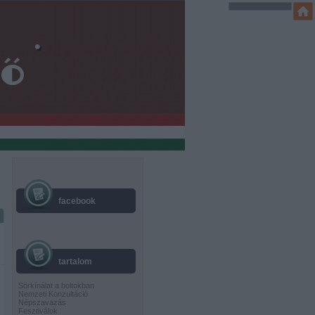
facebook
tartalom
Sörkínálat a boltokban
Nemzeti Konzultáció
Népszavazás
Fesztiválok