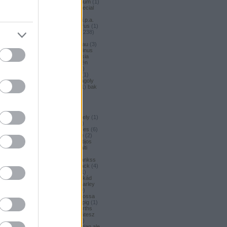
argus honey
(
1
)
argus premium
(
1
)
argus pšeničné
(
1
)
argus special
(
2
)
argus strong
(
1
)
argus
unfiltered
(
1
)
armbandusz k.i.p.a.
(
1
)
Asahi
(
3
)
asahi
(
17
)
asterus
(
1
)
ászok
(
3
)
aubel
(
2
)
auchan
(
238
)
auchan craft
(
1
)
aucjan
(
1
)
augsburger
(
4
)
augustinerbrau
(
3
)
aurora
(
1
)
ausztria
(
3
)
aventinus
(
2
)
ayinger
(
1
)
azarot
(
1
)
ázsia
(
12
)
ázsiai
(
2
)
azuga
(
1
)
az én
söröm
(
5
)
az ország söre
(
2
)
b*bop fermentory
(
2
)
Bäder
(
1
)
Bäder búza
(
1
)
bagoly
(
1
)
bagoly
BA
(
1
)
bajor
(
3
)
bajor búza
(
1
)
bak
(
8
)
bakalar
(
3
)
bakalár
(
3
)
bakancslista
(
1
)
baklava
(
1
)
baksör
(
1
)
balatoni
(
2
)
balatonszentgyörgyi
(
2
)
balatonszentgyörgyi sörműhely
(
1
)
balatonvilágosi
(
1
)
BaliHai
(
2
)
Balihai
(
2
)
Bali Hai
(
2
)
balkezes
(
6
)
balmacassie industrial estate
(
2
)
baltic
(
4
)
baltic porter
(
5
)
Baltijos
(
1
)
baltika
(
1
)
baltika 7
(
1
)
balti
porter
(
5
)
banana bread
(
1
)
banános
(
1
)
banghard
(
1
)
bankss
(
1
)
banskobystricky
(
2
)
barack
(
4
)
barackos
(
3
)
barátok söre
(
1
)
barbar
(
3
)
barcelona
(
1
)
barikád
(
1
)
barista
(
1
)
baristaut
(
1
)
barley
wine
(
2
)
barlog
(
3
)
barna
(
89
)
barna sör
(
51
)
baron
(
1
)
Barossa
(
1
)
Barossa Valley
(
1
)
barrelpig
(
1
)
barrel aged
(
2
)
barths
(
2
)
barths
extra strong
(
1
)
bartók delikátesz
(
61
)
bastards
(
1
)
baumax
(
1
)
bavaria
(
3
)
Bavaria
(
3
)
bavarian ale