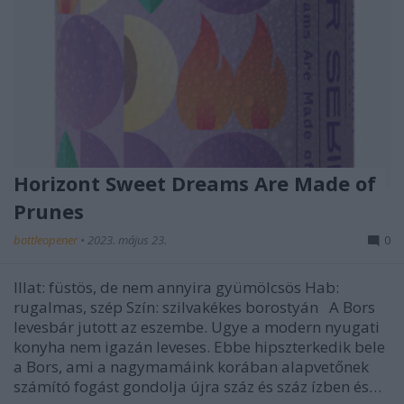
Horizont Sweet Dreams Are Made of
Prunes
bottleopener
•
2023. május 23.
0
Illat: füstös, de nem annyira gyümölcsös Hab:
rugalmas, szép Szín: szilvakékes borostyán A Bors
levesbár jutott az eszembe. Ugye a modern nyugati
konyha nem igazán leveses. Ebbe hipszterkedik bele
a Bors, ami a nagymamáink korában alapvetőnek
számító fogást gondolja újra száz és száz ízben és…