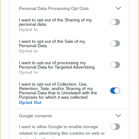
Please note that this website/app uses one or more Google
Personal Data Processing Opt Outs
services and may gather and store information including but
not limited to your visit or usage behaviour. You may click to
I want to opt-out of the Sharing of my
personal data.
grant or deny consent to Google and its third-party tags to
Opted In
use your data for below specified purposes in below Google
Szent András Majdnem Stout
consent section.
I want to opt-out of the Sale of my
Personal Data.
bottleopener
•
2024. február 27.
1
Opted In
I want to opt-out of processing my
Illat: kifejezetten ropogós zöldségszáras,
Personal Data for Targeted Advertising.
pörköltmalátás Hab: krémes, lágy, paplanos Szín:
Opted In
éjfekete Elsőre a kortyérzete kicsit furcsán vizes és
I want to opt-out of Collection, Use,
azért jó nyelvbimbókkal detektálni lehet az alkohol
Retention, Sale, and/or Sharing of my
helyén álló lyukat (vagyok már elég alkesz hozzá),
Personal Data that Is Unrelated with the
Purposes for which it was collected.
aminek vizes tavaszi fűíze van, de ezen kívül…
Opted Out
Google consents
I want to allow Google to enable storage
related to advertising like cookies on web or