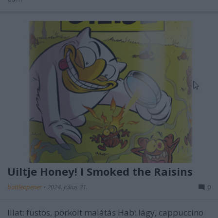
Uiltje Honey! I Smoked the Raisins
bottleopener
•
2024. július 31.
0
Illat: füstös, pörkölt malátás Hab: lágy, cappuccino