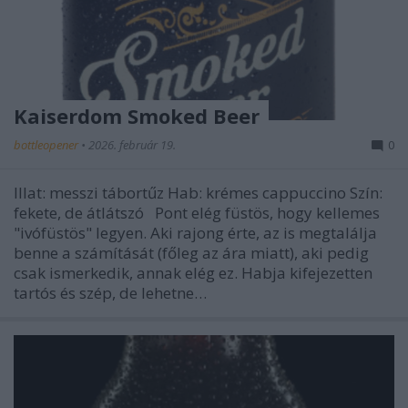
Kaiserdom Smoked Beer
bottleopener
•
2026. február 19.
0
Illat: messzi tábortűz Hab: krémes cappuccino Szín:
fekete, de átlátszó Pont elég füstös, hogy kellemes
"ivófüstös" legyen. Aki rajong érte, az is megtalálja
benne a számítását (főleg az ára miatt), aki pedig
csak ismerkedik, annak elég ez. Habja kifejezetten
tartós és szép, de lehetne…