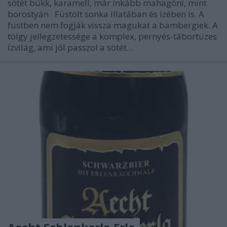
sötét bükk, karamell, már inkább mahagóni, mint
borostyán Füstölt sonka illatában és ízében is. A
füstben nem fogják vissza magukat a bambergiek. A
tölgy jellegzetessége a komplex, pernyés-tábortüzes
ízvilág, ami jól passzol a sötét…