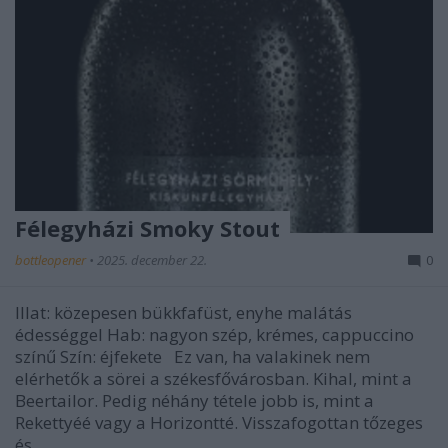
Félegyházi Smoky Stout
bottleopener
•
2025. december 22.
0
Illat: közepesen bükkfafüst, enyhe malátás
édességgel Hab: nagyon szép, krémes, cappuccino
színű Szín: éjfekete Ez van, ha valakinek nem
elérhetők a sörei a székesfővárosban. Kihal, mint a
Beertailor. Pedig néhány tétele jobb is, mint a
Rekettyéé vagy a Horizontté. Visszafogottan tőzeges
és…