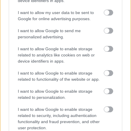
device identifiers in apps.
I want to allow my user data to be sent to
Google for online advertising purposes.
I want to allow Google to send me
personalized advertising.
I want to allow Google to enable storage
related to analytics like cookies on web or
device identifiers in apps.
Rizmajer 424 füstös porter
I want to allow Google to enable storage
bottleopener
•
2024. február 20.
1
related to functionality of the website or app.
Illat: közepes bükkfafüst Hab: nagyon szép, krémes,
I want to allow Google to enable storage
related to personalization.
cappuccino színű Szín: éjfekete Nem tudom, hogy
hogy sikerült 16-os ballinggal ennyire vizes sört
I want to allow Google to enable storage
összehozni. Ha nem lenne füstös, akkor 5 pontot
related to security, including authentication
kapna. Ráadásul ehhez a vékony testhez a 6,5%-os
functionality and fraud prevention, and other
alkoholtartalom is necces. Régóta időszaki sör a…
user protection.