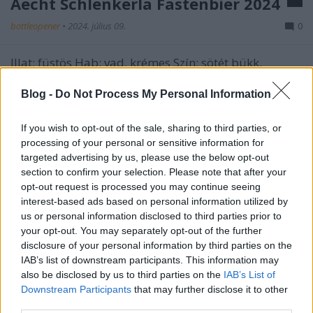
Aecht Schlenkerla Fastenbier 2024
bottleopener
•
2024. július 09.
0
Illat: füstös Hab: vad, krémes Szín: sötét bükk,
karamell, már inkább mahagóni, mint borostyán A
többi Schlenkerlához képest visszafogottabb a
Blog -
Do Not Process My Personal Information
füstölése, viszont a teste a Pannonhalmi
quadrupeléhez mérhető. Ezzel én is kihúztam volna
If you wish to opt-out of the sale, sharing to third parties, or
a Hamvazószerda és a Húsvét közötti böjtöt. A jó kis
processing of your personal or sensitive information for
bajor…
targeted advertising by us, please use the below opt-out
section to confirm your selection. Please note that after your
opt-out request is processed you may continue seeing
interest-based ads based on personal information utilized by
us or personal information disclosed to third parties prior to
your opt-out. You may separately opt-out of the further
disclosure of your personal information by third parties on the
IAB’s list of downstream participants. This information may
also be disclosed by us to third parties on the
IAB’s List of
Downstream Participants
that may further disclose it to other
third parties.