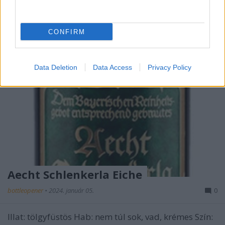
CONFIRM
Data Deletion
Data Access
Privacy Policy
Aecht Schlenkerla Eiche
bottleopener
•
2024. január 05.
0
Illat: tölgyfüstös Hab: nem túl sok, vad, krémes Szín: