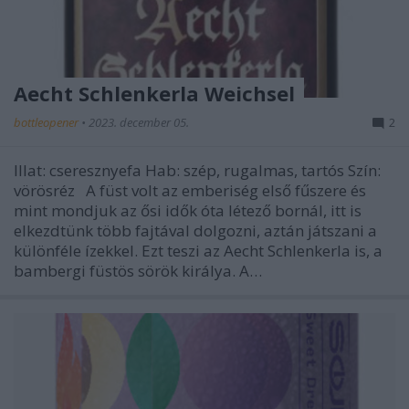
Aecht Schlenkerla Weichsel
bottleopener
•
2023. december 05.
2
Illat: cseresznyefa Hab: szép, rugalmas, tartós Szín:
vörösréz A füst volt az emberiség első fűszere és
mint mondjuk az ősi idők óta létező bornál, itt is
elkezdtünk több fajtával dolgozni, aztán játszani a
különféle ízekkel. Ezt teszi az Aecht Schlenkerla is, a
bambergi füstös sörök királya. A…