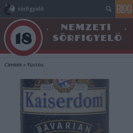
sörfigyelő
Címkék
»
füstös