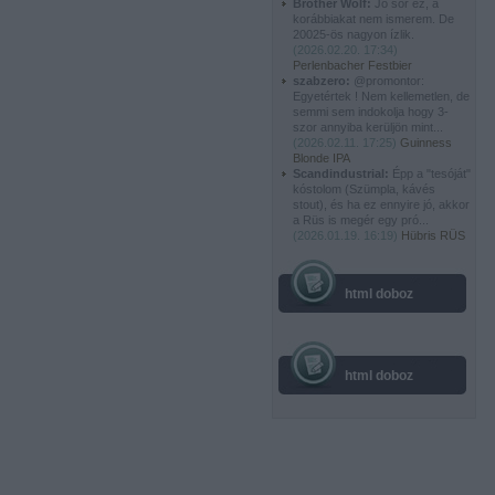
Brother Wolf:
Jó sör ez, a
korábbiakat nem ismerem. De
20025-ös nagyon ízlik.
(
2026.02.20. 17:34
)
Perlenbacher Festbier
szabzero:
@promontor:
Egyetértek ! Nem kellemetlen, de
semmi sem indokolja hogy 3-
szor annyiba kerüljön mint...
(
2026.02.11. 17:25
)
Guinness
Blonde IPA
Scandindustrial:
Épp a "tesóját"
kóstolom (Szümpla, kávés
stout), és ha ez ennyire jó, akkor
a Rüs is megér egy pró...
(
2026.01.19. 16:19
)
Hübris RÜS
html doboz
html doboz