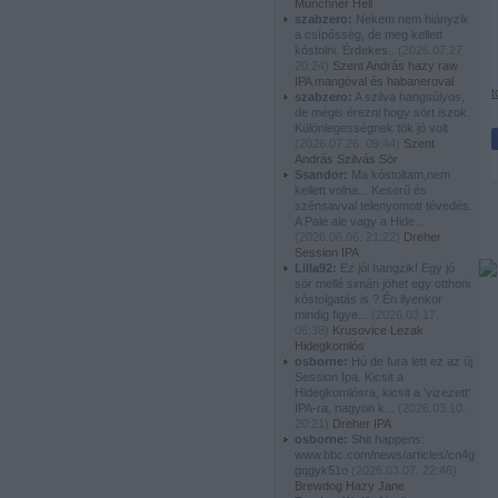
Münchner Hell
szabzero:
Nekem nem hiányzik
a csípősség, de meg kellett
kóstolni. Érdekes..
(
2026.07.27.
20:24
)
Szent András hazy raw
IPA mangóval és habaneroval
t
szabzero:
A szilva hangsúlyos,
de mégis érezni hogy sört iszok.
Különlegességnek tök jó volt
(
2026.07.26. 09:44
)
Szent
András Szilvás Sör
Ssandor:
Ma kóstoltam,nem
kellett volna... Keserű és
szénsavval telenyomott tévedés.
A Pale ale vagy a Hide...
(
2026.06.06. 21:22
)
Dreher
Session IPA
Lilla92:
Ez jól hangzik! Egy jó
sör mellé simán jöhet egy otthoni
kóstolgatás is ? Én ilyenkor
mindig figye...
(
2026.03.17.
06:38
)
Krusovice Lezak
Hidegkomlós
osborne:
Hú de fura lett ez az új
Session Ipa. Kicsit a
Hidegkomlósra, kicsit a 'vizezett'
IPA-ra, nagyon k...
(
2026.03.10.
20:21
)
Dreher IPA
osborne:
Shit happens:
www.bbc.com/news/articles/cn4g
gqgyk51o
(
2026.03.07. 22:46
)
Brewdog Hazy Jane