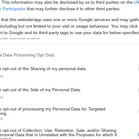
. This information may also be disclosed by us to third parties on the
IA
Participants
that may further disclose it to other third parties.
 that this website/app uses one or more Google services and may gath
including but not limited to your visit or usage behaviour. You may click 
 to Google and its third-party tags to use your data for below specifi
ogle consent section.
l Data Processing Opt Outs
o opt-out of the Sharing of my personal data.
In
o opt-out of the Sale of my Personal Data.
In
to opt-out of processing my Personal Data for Targeted
ing.
In
o opt-out of Collection, Use, Retention, Sale, and/or Sharing
ersonal Data that Is Unrelated with the Purposes for which it
lected.