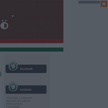
facebook
tartalom
Sörkínálat a boltokban
Nemzeti Konzultáció
Népszavazás
Fesztiválok