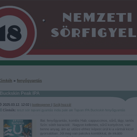
Címkék
»
fenyőgyantás
Buckskin Peak IPA
2025.03.12. 12:02 |
bottleopener
|
Szólj hozzá!
Címkék:
teszt
sör
tajvani
gyantás
india pale ale
Tajvan
IPA
Buckskin
fenyőgyantás
Illat: fenyőgyantás, komlós Hab: cappuccinos, sűrű, lágy, tartós
Szín: sötét baracklé Nagyon kellemes, sűrű kortyérzet, van
benne anyag, ám az utóíze ehhez képest ürül ki a vártnál kicsit
gyorsabban. Jól meg van pakolva komlókkal, de inkább