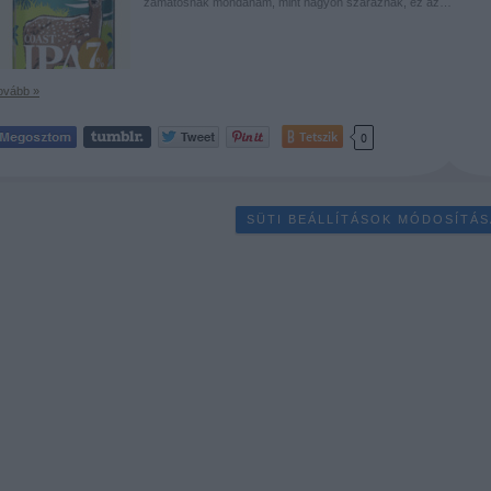
zamatosnak mondanám, mint nagyon száraznak, ez az…
ovább »
Tetszik
0
SÜTI BEÁLLÍTÁSOK MÓDOSÍTÁS