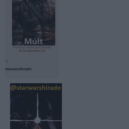
Kövesd a heti posztokat!
A facebookon is!
">
starwarshirado