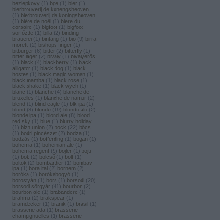
bezlepkovy
(
1
)
bge
(
1
)
bier
(
1
)
bierbrouverij de konengsheoven
(
1
)
bierbrouverij de koningsheoven
(
1
)
biére de noël
(
1
)
biere du
corsaire
(
1
)
bigfoot
(
1
)
bigfoot
sörfőzde
(
1
)
billa
(
2
)
binding
brauerei
(
1
)
bintang
(
1
)
bio
(
9
)
birra
moretti
(
2
)
bishops finger
(
1
)
bitburger
(
6
)
bitter
(
2
)
bitterfly
(
1
)
bitter lager
(
2
)
bivaly
(
1
)
bivalyerős
(
1
)
black
(
4
)
blackberry
(
1
)
black
alligator
(
1
)
black dog
(
1
)
black
hostes
(
1
)
black magic woman
(
1
)
black mamba
(
1
)
black rose
(
1
)
black shake
(
1
)
black wych
(
1
)
blanc
(
1
)
blanche
(
4
)
blanche de
bruxelles
(
1
)
blanche de namur
(
2
)
blend
(
1
)
blind eagle
(
1
)
blk ipa
(
1
)
blond
(
8
)
blonde
(
19
)
blonde ale
(
2
)
blonde ipa
(
1
)
blond ale
(
8
)
blood
red sky
(
1
)
blue
(
1
)
blurry holiday
(
1
)
blzh union
(
2
)
bock
(
22
)
bőcs
(
1
)
bodri pincészet
(
2
)
bodza
(
1
)
bodzás
(
1
)
bofferding
(
1
)
bogan
(
1
)
bohemia
(
1
)
bohemian ale
(
1
)
bohemia regent
(
9
)
bojler
(
1
)
böjti
(
1
)
bok
(
2
)
bölcső
(
1
)
bolt
(
1
)
boltok
(
2
)
bombardier
(
1
)
bombay
ipa
(
1
)
bora ital
(
2
)
bornem
(
2
)
boróka
(
1
)
borókabogyó
(
1
)
borostyán
(
1
)
bors
(
1
)
borsodi
(
20
)
borsodi sörgyár
(
41
)
bourbon
(
2
)
bourbon ale
(
1
)
brabandere
(
1
)
brahma
(
2
)
brakspear
(
1
)
bramdecker
(
1
)
branik
(
1
)
brasil
(
1
)
brasserie ada
(
1
)
brasserie
champignuelles
(
1
)
brasserie