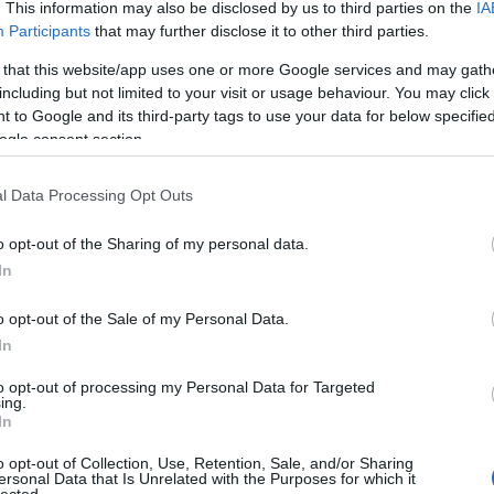
. This information may also be disclosed by us to third parties on the
IA
Participants
that may further disclose it to other third parties.
 that this website/app uses one or more Google services and may gath
including but not limited to your visit or usage behaviour. You may click 
 to Google and its third-party tags to use your data for below specifi
ogle consent section.
l Data Processing Opt Outs
o opt-out of the Sharing of my personal data.
In
o opt-out of the Sale of my Personal Data.
In
to opt-out of processing my Personal Data for Targeted
ing.
In
o opt-out of Collection, Use, Retention, Sale, and/or Sharing
ersonal Data that Is Unrelated with the Purposes for which it
lected.