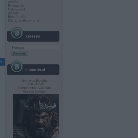
Akciók
Promóciók
Újdonságok
Ajánlók
Beszámolók
Már a facebook-on is!
keresés
A
leonardo.ai
leonardo.blog.hu
Sci-fi világok
Fantasztikus városok
Képzelt bolygók