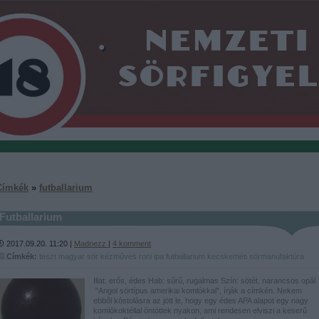
Címkék
»
futballarium
Futballarium
2017.09.20. 11:20 |
Madnezz
|
4
komment
Címkék:
teszt
magyar
sör
kézműves
roni
ipa
futballarium
kecskeméti sörmanufaktúra
Illat: erős, édes Hab: sűrű, rugalmas Szín: sötét, narancsos opál
"Angol sörtípus amerikai komlókkal", írják a címkén. Nekem
ebből kóstolásra az jött le, hogy egy édes APA alapot egy nagy
komlókoktéllal öntöttek nyakon, ami rendesen elviszi a keserű