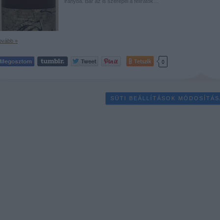
irányba. Bár az is szerepel a felíratok…
ovább »
Tetszik
0
SÜTI BEÁLLÍTÁSOK MÓDOSÍTÁS