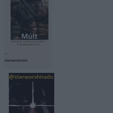
Kövesd a heti posztokat!
A facebookon is!
">
starwarshirado