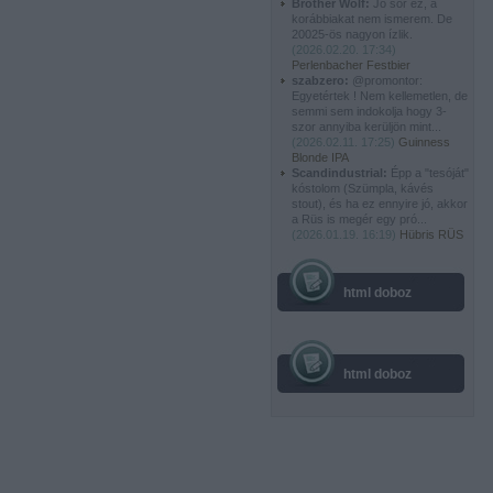
Brother Wolf:
Jó sör ez, a
korábbiakat nem ismerem. De
20025-ös nagyon ízlik.
(
2026.02.20. 17:34
)
Perlenbacher Festbier
szabzero:
@promontor:
Egyetértek ! Nem kellemetlen, de
semmi sem indokolja hogy 3-
szor annyiba kerüljön mint...
(
2026.02.11. 17:25
)
Guinness
Blonde IPA
Scandindustrial:
Épp a "tesóját"
kóstolom (Szümpla, kávés
stout), és ha ez ennyire jó, akkor
a Rüs is megér egy pró...
(
2026.01.19. 16:19
)
Hübris RÜS
html doboz
html doboz