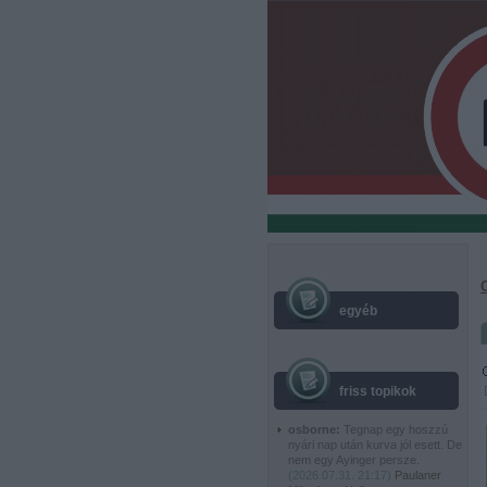
egyéb
friss topikok
osborne:
Tegnap egy hoszzú
nyári nap után kurva jól esett. De
nem egy Ayinger persze.
(
2026.07.31. 21:17
)
Paulaner