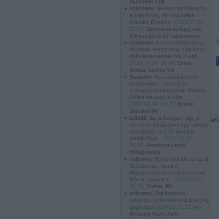
Münchner Hell
szabzero:
Nekem nem hiányzik
a csípősség, de meg kellett
kóstolni. Érdekes..
(
2026.07.27.
20:24
)
Szent András hazy raw
IPA mangóval és habaneroval
t
szabzero:
A szilva hangsúlyos,
de mégis érezni hogy sört iszok.
Különlegességnek tök jó volt
(
2026.07.26. 09:44
)
Szent
András Szilvás Sör
Ssandor:
Ma kóstoltam,nem
kellett volna... Keserű és
szénsavval telenyomott tévedés.
A Pale ale vagy a Hide...
(
2026.06.06. 21:22
)
Dreher
Session IPA
Lilla92:
Ez jól hangzik! Egy jó
sör mellé simán jöhet egy otthoni
kóstolgatás is ? Én ilyenkor
mindig figye...
(
2026.03.17.
06:38
)
Krusovice Lezak
Hidegkomlós
osborne:
Hú de fura lett ez az új
Session Ipa. Kicsit a
Hidegkomlósra, kicsit a 'vizezett'
IPA-ra, nagyon k...
(
2026.03.10.
20:21
)
Dreher IPA
osborne:
Shit happens:
www.bbc.com/news/articles/cn4g
gqgyk51o
(
2026.03.07. 22:46
)
Brewdog Hazy Jane