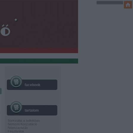
facebook
tartalom
Sörkínálat a boltokban
Nemzeti Konzultáció
Népszavazás
Fesztiválok