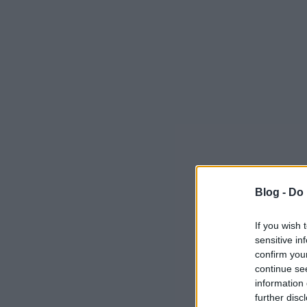
Blog -
Do 
If you wish 
sensitive in
confirm you
continue se
information 
further disc