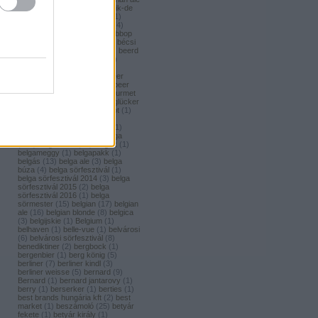
(
1
)
bavaria brouwerij
(
3
)
bavik-de
brabandere
(
1
)
bayreuther
(
1
)
bayreuther bierbrauerei ag.
(
4
)
bazooka
(
1
)
bazsalikom
(
1
)
bbop
(
1
)
be(er) cool
(
1
)
becks
(
1
)
bécsi
ászok
(
4
)
beer
(
2
)
beerci
(
1
)
beerd
brew design
(
1
)
beerfort
(
10
)
beerka
(
1
)
beerselection
(
2
)
beerside
(
6
)
beertailor
(
9
)
beer
board kft.
(
1
)
beer box
(
52
)
beer
burger barbecue
(
6
)
beer gourmet
(
11
)
beet
(
1
)
beetroot
(
1
)
beglücker
(
1
)
beharangozó
(
1
)
behemót
(
1
)
békésszentandrási
(
4
)
békésszentandrási szilvás
(
1
)
Belatiny
(
1
)
Belerose
(
1
)
belga
(
157
)
belgaco kft
(
87
)
belgák
(
1
)
belgameggy
(
1
)
belgapakk
(
1
)
belgás
(
13
)
belga ale
(
3
)
belga
búza
(
4
)
belga sörfesztivál
(
1
)
belga sörfesztivál 2014
(
3
)
belga
sörfesztivál 2015
(
2
)
belga
sörfesztivál 2016
(
1
)
belga
sörmester
(
15
)
belgian
(
17
)
belgian
ale
(
16
)
belgian blonde
(
8
)
belgica
(
3
)
belgijskie
(
1
)
Belgium
(
1
)
belhaven
(
1
)
belle-vue
(
1
)
belvárosi
(
6
)
belvárosi sörfesztivál
(
8
)
benediktiner
(
2
)
bergbock
(
1
)
bergenbier
(
1
)
berg könig
(
5
)
berliner
(
7
)
berliner kindl
(
3
)
berliner weisse
(
5
)
bernard
(
9
)
Bernard
(
1
)
bernard jantarovy
(
1
)
berry
(
1
)
berserker
(
1
)
berties
(
1
)
best brands hungária kft
(
2
)
best
market
(
1
)
beszámoló
(
25
)
betyár
fekete
(
1
)
betyár király
(
1
)