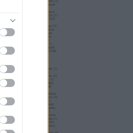
argus honey
(
1
)
argus premium
(
1
)
argus pšeničné
(
1
)
argus special
(
2
)
argus strong
(
1
)
argus
unfiltered
(
1
)
armbandusz k.i.p.a.
(
1
)
Asahi
(
3
)
asahi
(
17
)
asterus
(
1
)
ászok
(
3
)
aubel
(
2
)
auchan
(
238
)
auchan craft
(
1
)
aucjan
(
1
)
augsburger
(
4
)
augustinerbrau
(
3
)
aurora
(
1
)
ausztria
(
3
)
aventinus
(
2
)
ayinger
(
1
)
azarot
(
1
)
ázsia
(
12
)
ázsiai
(
2
)
azuga
(
1
)
az én
söröm
(
5
)
az ország söre
(
2
)
b*bop fermentory
(
2
)
Bäder
(
1
)
Bäder búza
(
1
)
bagoly
(
1
)
bagoly
BA
(
1
)
bajor
(
3
)
bajor búza
(
1
)
bak
(
8
)
bakalar
(
3
)
bakalár
(
3
)
bakancslista
(
1
)
baklava
(
1
)
baksör
(
1
)
balatoni
(
2
)
balatonszentgyörgyi
(
2
)
balatonszentgyörgyi sörműhely
(
1
)
balatonvilágosi
(
1
)
BaliHai
(
2
)
Balihai
(
2
)
Bali Hai
(
2
)
balkezes
(
6
)
balmacassie industrial estate
(
2
)
baltic
(
4
)
baltic porter
(
5
)
Baltijos
(
1
)
baltika
(
1
)
baltika 7
(
1
)
balti
porter
(
5
)
banana bread
(
1
)
banános
(
1
)
banghard
(
1
)
bankss
(
1
)
banskobystricky
(
2
)
barack
(
4
)
barackos
(
3
)
barátok söre
(
1
)
barbar
(
3
)
barcelona
(
1
)
barikád
(
1
)
barista
(
1
)
baristaut
(
1
)
barley
wine
(
2
)
barlog
(
3
)
barna
(
89
)
barna sör
(
51
)
baron
(
1
)
Barossa
(
1
)
Barossa Valley
(
1
)
barrelpig
(
1
)
barrel aged
(
2
)
barths
(
2
)
barths
extra strong
(
1
)
bartók delikátesz
(
61
)
bastards
(
1
)
baumax
(
1
)
bavaria
(
3
)
Bavaria
(
3
)
bavarian ale