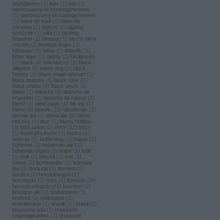
bezlepkovy
(
1
)
bge
(
1
)
bier
(
1
)
bierbrouverij de konengsheoven
(
1
)
bierbrouverij de koningsheoven
(
1
)
biére de noël
(
1
)
biere du
corsaire
(
1
)
bigfoot
(
1
)
bigfoot
sörfőzde
(
1
)
billa
(
2
)
binding
brauerei
(
1
)
bintang
(
1
)
bio
(
9
)
birra
moretti
(
2
)
bishops finger
(
1
)
bitburger
(
6
)
bitter
(
2
)
bitterfly
(
1
)
bitter lager
(
2
)
bivaly
(
1
)
bivalyerős
(
1
)
black
(
4
)
blackberry
(
1
)
black
alligator
(
1
)
black dog
(
1
)
black
hostes
(
1
)
black magic woman
(
1
)
black mamba
(
1
)
black rose
(
1
)
black shake
(
1
)
black wych
(
1
)
blanc
(
1
)
blanche
(
4
)
blanche de
bruxelles
(
1
)
blanche de namur
(
2
)
blend
(
1
)
blind eagle
(
1
)
blk ipa
(
1
)
blond
(
8
)
blonde
(
19
)
blonde ale
(
2
)
blonde ipa
(
1
)
blond ale
(
8
)
blood
red sky
(
1
)
blue
(
1
)
blurry holiday
(
1
)
blzh union
(
2
)
bock
(
22
)
bőcs
(
1
)
bodri pincészet
(
2
)
bodza
(
1
)
bodzás
(
1
)
bofferding
(
1
)
bogan
(
1
)
bohemia
(
1
)
bohemian ale
(
1
)
bohemia regent
(
9
)
bojler
(
1
)
böjti
(
1
)
bok
(
2
)
bölcső
(
1
)
bolt
(
1
)
boltok
(
2
)
bombardier
(
1
)
bombay
ipa
(
1
)
bora ital
(
2
)
bornem
(
2
)
boróka
(
1
)
borókabogyó
(
1
)
borostyán
(
1
)
bors
(
1
)
borsodi
(
20
)
borsodi sörgyár
(
41
)
bourbon
(
2
)
bourbon ale
(
1
)
brabandere
(
1
)
brahma
(
2
)
brakspear
(
1
)
bramdecker
(
1
)
branik
(
1
)
brasil
(
1
)
brasserie ada
(
1
)
brasserie
champignuelles
(
1
)
brasserie