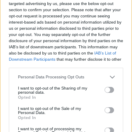
targeted advertising by us, please use the below opt-out
section to confirm your selection. Please note that after your
opt-out request is processed you may continue seeing
interest-based ads based on personal information utilized by
us or personal information disclosed to third parties prior to
your opt-out. You may separately opt-out of the further
Gellért Indoor Sörfesztivál 2020
disclosure of your personal information by third parties on the
beszámoló
IAB’s list of downstream participants. This information may
also be disclosed by us to third parties on the
IAB’s List of
Madnezz
•
2020. február 21.
2
Downstream Participants
that may further disclose it to other
third parties.
Ez a fesztivál legalább elérte azt, hogy a
Please note that this website/app uses one or more Google
legnagyobb baja az, hogy túl népszerű. Mondjuk ez
Personal Data Processing Opt Outs
services and may gather and store information including but
szokás szerint keveseket fog elriasztani tőle. Éppen
not limited to your visit or usage behaviour. You may click to
I want to opt-out of the Sharing of my
annyian voltunk, hogy még elfértünk, de úgy, hogy
personal data.
grant or deny consent to Google and its third-party tags to
még a teraszon is voltak szép számmal. Ennek
Opted In
use your data for below specified purposes in below Google
ellenére 1-2 percen belül, vagy akár rögtön sörhöz…
consent section.
I want to opt-out of the Sale of my
Personal Data.
Opted In
I want to opt-out of processing my