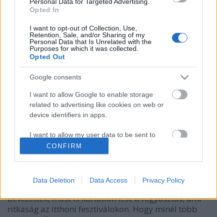
Personal Data for Targeted Advertising.
Opted In
I want to opt-out of Collection, Use,
Retention, Sale, and/or Sharing of my
Personal Data that Is Unrelated with the
Purposes for which it was collected.
Opted Out
Google consents
I want to allow Google to enable storage
related to advertising like cookies on web or
device identifiers in apps.
Gellért Indoor Sörfesztivál
I want to allow my user data to be sent to
Madnezz
•
2020. február 11.
0
Google for online advertising purposes.
CONFIRM
I want to allow Google to send me
Ismét eljött az év első sörfesztiválja, szokás szerint a
personalized advertising.
Gellért Szállóban. Nem ma kezdték, ez már az ötödik
Data Deletion
Data Access
Privacy Policy
alkalom, csak úgy rohan az idő. Ahogyan azt már
I want to allow Google to enable storage
bevezették, most is korlátlan lesz a fogyasztás, ami
related to analytics like cookies on web or
ritkaság az itthoni fesztiválokon. Hogy minél több
device identifiers in apps.