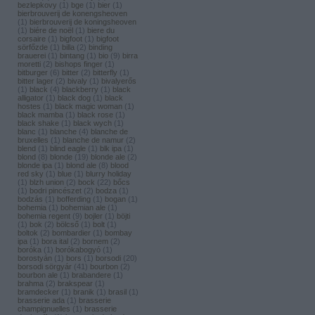
bezlepkovy
(
1
)
bge
(
1
)
bier
(
1
)
bierbrouverij de konengsheoven
(
1
)
bierbrouverij de koningsheoven
(
1
)
biére de noël
(
1
)
biere du
corsaire
(
1
)
bigfoot
(
1
)
bigfoot
sörfőzde
(
1
)
billa
(
2
)
binding
brauerei
(
1
)
bintang
(
1
)
bio
(
9
)
birra
moretti
(
2
)
bishops finger
(
1
)
bitburger
(
6
)
bitter
(
2
)
bitterfly
(
1
)
bitter lager
(
2
)
bivaly
(
1
)
bivalyerős
(
1
)
black
(
4
)
blackberry
(
1
)
black
alligator
(
1
)
black dog
(
1
)
black
hostes
(
1
)
black magic woman
(
1
)
black mamba
(
1
)
black rose
(
1
)
black shake
(
1
)
black wych
(
1
)
blanc
(
1
)
blanche
(
4
)
blanche de
bruxelles
(
1
)
blanche de namur
(
2
)
blend
(
1
)
blind eagle
(
1
)
blk ipa
(
1
)
blond
(
8
)
blonde
(
19
)
blonde ale
(
2
)
blonde ipa
(
1
)
blond ale
(
8
)
blood
red sky
(
1
)
blue
(
1
)
blurry holiday
(
1
)
blzh union
(
2
)
bock
(
22
)
bőcs
(
1
)
bodri pincészet
(
2
)
bodza
(
1
)
bodzás
(
1
)
bofferding
(
1
)
bogan
(
1
)
bohemia
(
1
)
bohemian ale
(
1
)
bohemia regent
(
9
)
bojler
(
1
)
böjti
(
1
)
bok
(
2
)
bölcső
(
1
)
bolt
(
1
)
boltok
(
2
)
bombardier
(
1
)
bombay
ipa
(
1
)
bora ital
(
2
)
bornem
(
2
)
boróka
(
1
)
borókabogyó
(
1
)
borostyán
(
1
)
bors
(
1
)
borsodi
(
20
)
borsodi sörgyár
(
41
)
bourbon
(
2
)
bourbon ale
(
1
)
brabandere
(
1
)
brahma
(
2
)
brakspear
(
1
)
bramdecker
(
1
)
branik
(
1
)
brasil
(
1
)
brasserie ada
(
1
)
brasserie
champignuelles
(
1
)
brasserie