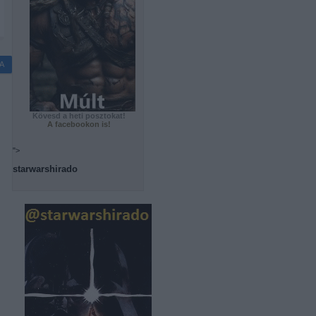
A
Kövesd a heti posztokat!
A facebookon is!
">
starwarshirado