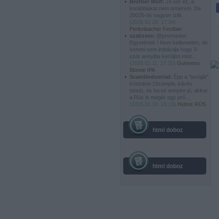
Brother Wolf:
Jó sör ez, a
korábbiakat nem ismerem. De
20025-ös nagyon ízlik.
(
2026.02.20. 17:34
)
Perlenbacher Festbier
szabzero:
@promontor:
Egyetértek ! Nem kellemetlen, de
semmi sem indokolja hogy 3-
szor annyiba kerüljön mint...
(
2026.02.11. 17:25
)
Guinness
Blonde IPA
Scandindustrial:
Épp a "tesóját"
kóstolom (Szümpla, kávés
stout), és ha ez ennyire jó, akkor
a Rüs is megér egy pró...
(
2026.01.19. 16:19
)
Hübris RÜS
html doboz
html doboz