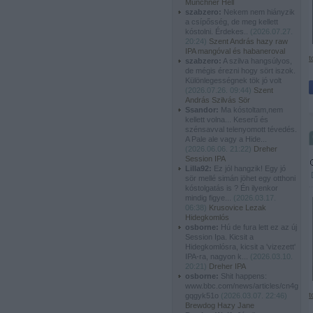
Münchner Hell
szabzero:
Nekem nem hiányzik
a csípősség, de meg kellett
kóstolni. Érdekes..
(
2026.07.27.
20:24
)
Szent András hazy raw
IPA mangóval és habaneroval
t
szabzero:
A szilva hangsúlyos,
de mégis érezni hogy sört iszok.
Különlegességnek tök jó volt
(
2026.07.26. 09:44
)
Szent
András Szilvás Sör
Ssandor:
Ma kóstoltam,nem
kellett volna... Keserű és
szénsavval telenyomott tévedés.
A Pale ale vagy a Hide...
(
2026.06.06. 21:22
)
Dreher
Session IPA
Lilla92:
Ez jól hangzik! Egy jó
sör mellé simán jöhet egy otthoni
kóstolgatás is ? Én ilyenkor
mindig figye...
(
2026.03.17.
06:38
)
Krusovice Lezak
Hidegkomlós
osborne:
Hú de fura lett ez az új
Session Ipa. Kicsit a
Hidegkomlósra, kicsit a 'vizezett'
IPA-ra, nagyon k...
(
2026.03.10.
20:21
)
Dreher IPA
osborne:
Shit happens:
www.bbc.com/news/articles/cn4g
t
gqgyk51o
(
2026.03.07. 22:46
)
Brewdog Hazy Jane