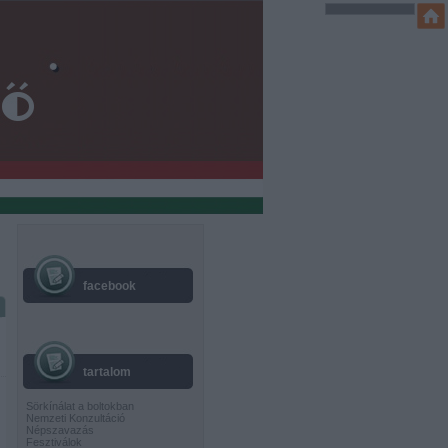
facebook
tartalom
Sörkínálat a boltokban
Nemzeti Konzultáció
Népszavazás
Fesztiválok