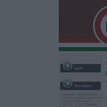
egyéb
friss topikok
osborne:
Tegnap egy hoszzú
nyári nap után kurva jól esett. De
nem egy Ayinger persze.
(
2026.07.31. 21:17
)
Paulaner