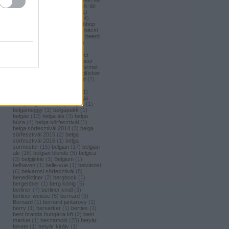
(
1
)
bavaria brouwerij
(
3
)
bavik-de
brabandere
(
1
)
bayreuther
(
1
)
bayreuther bierbrauerei ag.
(
4
)
bazooka
(
1
)
bazsalikom
(
1
)
bbop
(
1
)
be(er) cool
(
1
)
becks
(
1
)
bécsi
ászok
(
4
)
beer
(
2
)
beerci
(
1
)
beerd
brew design
(
1
)
beerfort
(
10
)
beerka
(
1
)
beerselection
(
2
)
beerside
(
6
)
beertailor
(
9
)
beer
board kft.
(
1
)
beer box
(
52
)
beer
burger barbecue
(
6
)
beer gourmet
(
11
)
beet
(
1
)
beetroot
(
1
)
beglücker
(
1
)
beharangozó
(
1
)
behemót
(
1
)
békésszentandrási
(
4
)
békésszentandrási szilvás
(
1
)
Belatiny
(
1
)
Belerose
(
1
)
belga
(
157
)
belgaco kft
(
87
)
belgák
(
1
)
belgameggy
(
1
)
belgapakk
(
1
)
belgás
(
13
)
belga ale
(
3
)
belga
búza
(
4
)
belga sörfesztivál
(
1
)
belga sörfesztivál 2014
(
3
)
belga
sörfesztivál 2015
(
2
)
belga
sörfesztivál 2016
(
1
)
belga
sörmester
(
15
)
belgian
(
17
)
belgian
ale
(
16
)
belgian blonde
(
8
)
belgica
(
3
)
belgijskie
(
1
)
Belgium
(
1
)
belhaven
(
1
)
belle-vue
(
1
)
belvárosi
(
6
)
belvárosi sörfesztivál
(
8
)
benediktiner
(
2
)
bergbock
(
1
)
bergenbier
(
1
)
berg könig
(
5
)
berliner
(
7
)
berliner kindl
(
3
)
berliner weisse
(
5
)
bernard
(
9
)
Bernard
(
1
)
bernard jantarovy
(
1
)
berry
(
1
)
berserker
(
1
)
berties
(
1
)
best brands hungária kft
(
2
)
best
market
(
1
)
beszámoló
(
25
)
betyár
fekete
(
1
)
betyár király
(
1
)