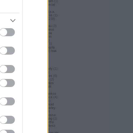
argus honey
(
1
)
argus premium
(
1
)
argus pšeničné
(
1
)
argus special
(
2
)
argus strong
(
1
)
argus
unfiltered
(
1
)
armbandusz k.i.p.a.
(
1
)
Asahi
(
3
)
asahi
(
17
)
asterus
(
1
)
ászok
(
3
)
aubel
(
2
)
auchan
(
238
)
auchan craft
(
1
)
aucjan
(
1
)
augsburger
(
4
)
augustinerbrau
(
3
)
aurora
(
1
)
ausztria
(
3
)
aventinus
(
2
)
ayinger
(
1
)
azarot
(
1
)
ázsia
(
12
)
ázsiai
(
2
)
azuga
(
1
)
az én
söröm
(
5
)
az ország söre
(
2
)
b*bop fermentory
(
2
)
Bäder
(
1
)
Bäder búza
(
1
)
bagoly
(
1
)
bagoly
BA
(
1
)
bajor
(
3
)
bajor búza
(
1
)
bak
(
8
)
bakalár
(
3
)
bakalar
(
3
)
bakancslista
(
1
)
baklava
(
1
)
baksör
(
1
)
balatoni
(
2
)
balatonszentgyörgyi
(
2
)
balatonszentgyörgyi sörműhely
(
1
)
balatonvilágosi
(
1
)
BaliHai
(
2
)
Balihai
(
2
)
Bali Hai
(
2
)
balkezes
(
6
)
balmacassie industrial estate
(
2
)
baltic
(
4
)
baltic porter
(
5
)
Baltijos
(
1
)
baltika
(
1
)
baltika 7
(
1
)
balti
porter
(
5
)
banana bread
(
1
)
banános
(
1
)
banghard
(
1
)
bankss
(
1
)
banskobystricky
(
2
)
barack
(
4
)
barackos
(
3
)
barátok söre
(
1
)
barbar
(
3
)
barcelona
(
1
)
barikád
(
1
)
barista
(
1
)
baristaut
(
1
)
barley
wine
(
2
)
barlog
(
3
)
barna
(
89
)
barna sör
(
51
)
baron
(
1
)
Barossa
(
1
)
Barossa Valley
(
1
)
barrelpig
(
1
)
barrel aged
(
2
)
barths
(
2
)
barths
extra strong
(
1
)
bartók delikátesz
(
61
)
bastards
(
1
)
baumax
(
1
)
bavaria
(
3
)
Bavaria
(
3
)
bavarian ale