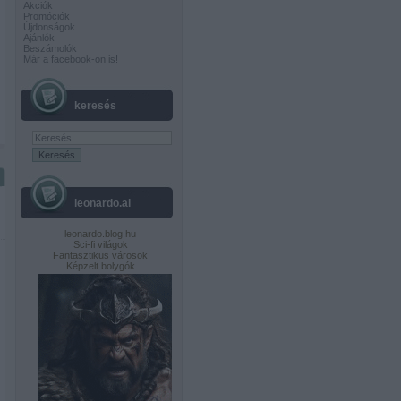
Akciók
Promóciók
Újdonságok
Ajánlók
Beszámolók
Már a facebook-on is!
keresés
leonardo.ai
leonardo.blog.hu
Sci-fi világok
Fantasztikus városok
Képzelt bolygók