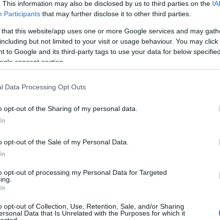
. This information may also be disclosed by us to third parties on the
IA
Participants
that may further disclose it to other third parties.
 that this website/app uses one or more Google services and may gath
including but not limited to your visit or usage behaviour. You may click 
 to Google and its third-party tags to use your data for below specifi
ogle consent section.
l Data Processing Opt Outs
o opt-out of the Sharing of my personal data.
In
o opt-out of the Sale of my Personal Data.
In
to opt-out of processing my Personal Data for Targeted
ing.
In
o opt-out of Collection, Use, Retention, Sale, and/or Sharing
ersonal Data that Is Unrelated with the Purposes for which it
lected.