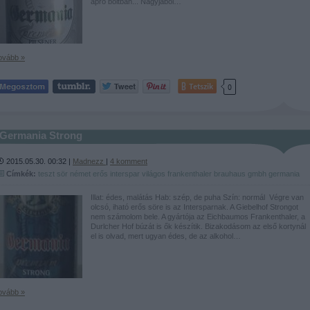
apró boltban... Nagyjából…
ovább »
Tetszik
0
Germania Strong
2015.05.30. 00:32 |
Madnezz
|
4
komment
Címkék:
teszt
sör
német
erős
interspar
világos
frankenthaler brauhaus gmbh
germania
Illat: édes, malátás Hab: szép, de puha Szín: normál Végre van
olcsó, iható erős söre is az Intersparnak. A Giebelhof Strongot
nem számolom bele. A gyártója az Eichbaumos Frankenthaler, a
Durlcher Hof búzát is ők készítik. Bizakodásom az első kortynál
el is olvad, mert ugyan édes, de az alkohol…
ovább »