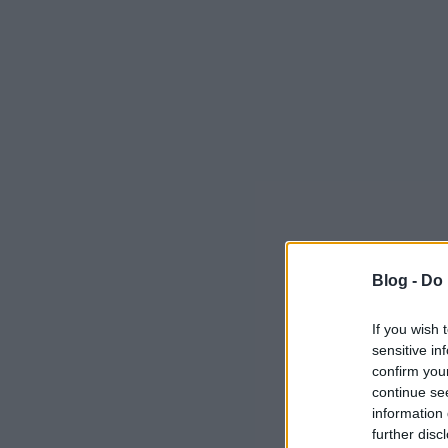
Blog -
Do 
If you wish 
sensitive in
confirm you
continue se
information 
further disc