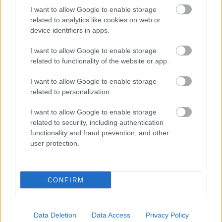
I want to allow Google to enable storage
Illat: kicsit fűszeres, bele lehet képzelni a
related to analytics like cookies on web or
narancshéjat és a koriandert Hab: alig van, kitöltés
device identifiers in apps.
után le se tettem az üveget az asztalra és már el is
tűnt, pedig nem volt brutálisan behűtve Szín: arany,
I want to allow Google to enable storage
itt nem füllentettek De a belgaságban igen. Vagy itt
related to functionality of the website or app.
az ideje megszoknunk azt, hogy bizony a…
I want to allow Google to enable storage
related to personalization.
I want to allow Google to enable storage
related to security, including authentication
functionality and fraud prevention, and other
user protection.
CONFIRM
Data Deletion
Data Access
Privacy Policy