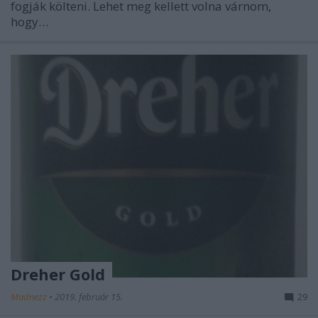
fogják költeni. Lehet meg kellett volna várnom,
hogy…
Dreher Gold
Madnezz
•
2019. február 15.
29