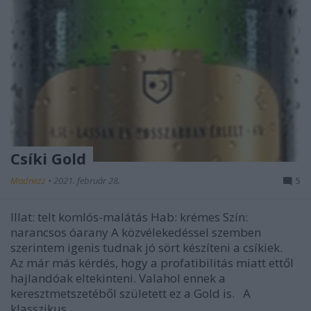
Csíki Gold
Madnezz
•
2021. február 28.
5
Illat: telt komlós-malátás Hab: krémes Szín:
narancsos óarany A közvélekedéssel szemben
szerintem igenis tudnak jó sört készíteni a csíkiek.
Az már más kérdés, hogy a profatibilitás miatt ettől
hajlandóak eltekinteni. Valahol ennek a
keresztmetszetéből született ez a Gold is. A
klasszikus…