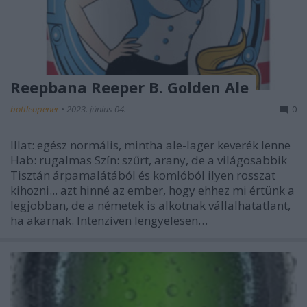
Reepbana Reeper B. Golden Ale
bottleopener
•
2023. június 04.
0
Illat: egész normális, mintha ale-lager keverék lenne
Hab: rugalmas Szín: szűrt, arany, de a világosabbik
Tisztán árpamalátából és komlóból ilyen rosszat
kihozni... azt hinné az ember, hogy ehhez mi értünk a
legjobban, de a németek is alkotnak vállalhatatlant,
ha akarnak. Intenzíven lengyelesen…