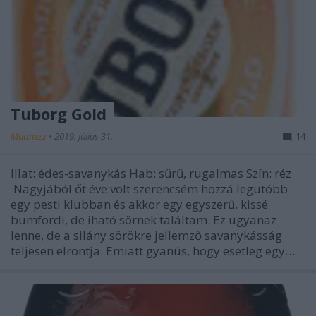
Tuborg Gold
Madnezz
•
2019. július 31.
14
Illat: édes-savanykás Hab: sűrű, rugalmas Szín: réz
Nagyjából őt éve volt szerencsém hozzá legutóbb
egy pesti klubban és akkor egy egyszerű, kissé
bumfordi, de iható sörnek találtam. Ez ugyanaz
lenne, de a silány sörökre jellemző savanykásság
teljesen elrontja. Emiatt gyanús, hogy esetleg egy…