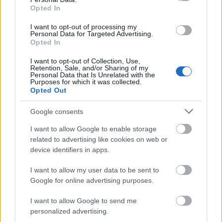
Viszont a Monyo maximális precizitása, ami miatt
Opted In
olyan jó söröket készítenek, itt a lager esetében…
I want to opt-out of processing my
Personal Data for Targeted Advertising.
Opted In
I want to opt-out of Collection, Use,
Retention, Sale, and/or Sharing of my
Personal Data that Is Unrelated with the
Purposes for which it was collected.
Opted Out
Google consents
I want to allow Google to enable storage
related to advertising like cookies on web or
device identifiers in apps.
I want to allow my user data to be sent to
Google for online advertising purposes.
Barbar Blond
I want to allow Google to send me
bottleopener
•
2020. február 22.
0
personalized advertising.