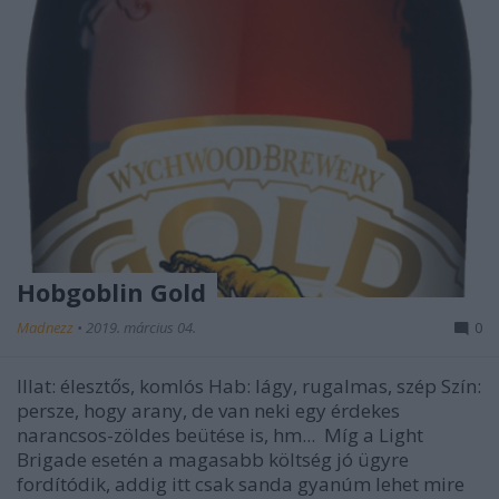
Hobgoblin Gold
Madnezz
•
2019. március 04.
0
Illat: élesztős, komlós Hab: lágy, rugalmas, szép Szín:
persze, hogy arany, de van neki egy érdekes
narancsos-zöldes beütése is, hm... Míg a Light
Brigade esetén a magasabb költség jó ügyre
fordítódik, addig itt csak sanda gyanúm lehet mire