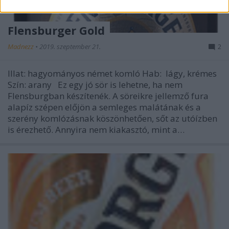
Flensburger Gold
Madnezz
•
2019. szeptember 21.
2
Illat: hagyományos német komló Hab: lágy, krémes
Szín: arany Ez egy jó sör is lehetne, ha nem
Flensburgban készítenék. A söreikre jellemző fura
alapíz szépen előjön a semleges malátának és a
szerény komlózásnak köszönhetően, sőt az utóízben
is érezhető. Annyira nem kiakasztó, mint a…