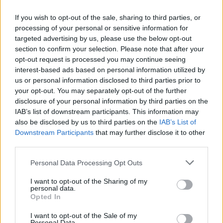
If you wish to opt-out of the sale, sharing to third parties, or
processing of your personal or sensitive information for
targeted advertising by us, please use the below opt-out
section to confirm your selection. Please note that after your
opt-out request is processed you may continue seeing
interest-based ads based on personal information utilized by
us or personal information disclosed to third parties prior to
your opt-out. You may separately opt-out of the further
disclosure of your personal information by third parties on the
IAB’s list of downstream participants. This information may
also be disclosed by us to third parties on the
IAB’s List of
Downstream Participants
that may further disclose it to other
Monyo Fat Cat
third parties.
Madnezz
•
2020. április 01.
1
Please note that this website/app uses one or more Google
Personal Data Processing Opt Outs
services and may gather and store information including but
not limited to your visit or usage behaviour. You may click to
I want to opt-out of the Sharing of my
Illat: édes maláta, citrusos komló Hab: rugalmas
personal data.
grant or deny consent to Google and its third-party tags to
Szín: arany Hibátlan lager, édes, gyümölcsös
Opted In
use your data for below specified purposes in below Google
maláta, fűszeres citrusos komlózás és finom
consent section.
I want to opt-out of the Sale of my
kesernyés utóíz. Abszolút minden rendben van vele.
Personal Data.