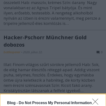
összetett Hab: masszív, krémes Szín: óarany Nagy
vonalakban ez az Agnus Tripel bátyója. És mint
ilyen, erősebb, testesebb. A rengeteg alkoholból
nyilván az ízben is érezni valamennyit, meg persze a
tripelre jellemző éles komlózás is…
Hacker-Pschorr Münchner Gold
dobozos
bottleopener
•
2020. július 22.
0
Illat: Finom világos szűrt sörökre jellemző Hab: Sok,
de elég hamar élesztős réteggé apad. Addig viszont
puha, selymes, foszlós. Érdekes, hogy egymásba
öntve újra keletkezik a habréteg, de korty közben
nem érezni szénsavasnak Szín: Kicsit fakó arany.
Kristálytisztán látszanak a felfelé igyekvő…
Blog -
Do Not Process My Personal Information