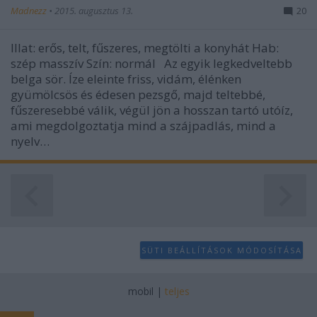
Madnezz
•
2015. augusztus 13.
20
Illat: erős, telt, fűszeres, megtölti a konyhát Hab:
szép masszív Szín: normál Az egyik legkedveltebb
belga sör. Íze eleinte friss, vidám, élénken
gyümölcsös és édesen pezsgő, majd teltebbé,
fűszeresebbé válik, végül jön a hosszan tartó utóíz,
ami megdolgoztatja mind a szájpadlás, mind a
nyelv…
SÜTI BEÁLLÍTÁSOK MÓDOSÍTÁSA
mobil
|
teljes