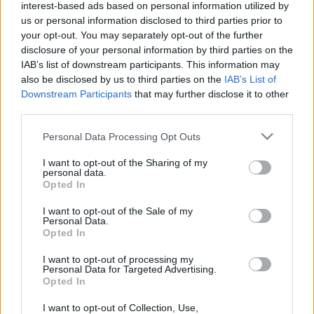
interest-based ads based on personal information utilized by
us or personal information disclosed to third parties prior to
your opt-out. You may separately opt-out of the further
disclosure of your personal information by third parties on the
IAB’s list of downstream participants. This information may
also be disclosed by us to third parties on the
IAB’s List of
Downstream Participants
that may further disclose it to other
third parties.
Please note that this website/app uses one or more Google
Personal Data Processing Opt Outs
services and may gather and store information including but
Reepbana Reeper B. Golden Ale
not limited to your visit or usage behaviour. You may click to
I want to opt-out of the Sharing of my
personal data.
grant or deny consent to Google and its third-party tags to
bottleopener
•
2023. június 04.
0
Opted In
use your data for below specified purposes in below Google
consent section.
I want to opt-out of the Sale of my
Illat: egész normális, mintha ale-lager keverék lenne
Personal Data.
Hab: rugalmas Szín: szűrt, arany, de a világosabbik
Opted In
Tisztán árpamalátából és komlóból ilyen rosszat
I want to opt-out of processing my
kihozni... azt hinné az ember, hogy ehhez mi értünk a
Personal Data for Targeted Advertising.
legjobban, de a németek is alkotnak vállalhatatlant,
Opted In
ha akarnak. Intenzíven lengyelesen…
I want to opt-out of Collection, Use,