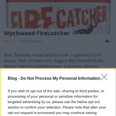
Wychwood Firecatcher
Madnezz
•
2023. június 07.
0
Illat: fűszeres, kissé bodzás Hab: rugalmas Szín:
arany Már bíztató volt, hogy a Wychwood főzde
készíti. Nem is csalatkoztam, a gyenge alkohol
ellenére klasszikus angol keserűarany ivósörre
leltem. A karamellás lágyság jól kiegyensúlyozva a
Blog -
Do Not Process My Personal Information
már emlegetett keserűvel. Egy jól bevált párosítás,…
If you wish to opt-out of the sale, sharing to third parties, or
processing of your personal or sensitive information for
targeted advertising by us, please use the below opt-out
section to confirm your selection. Please note that after your
opt-out request is processed you may continue seeing