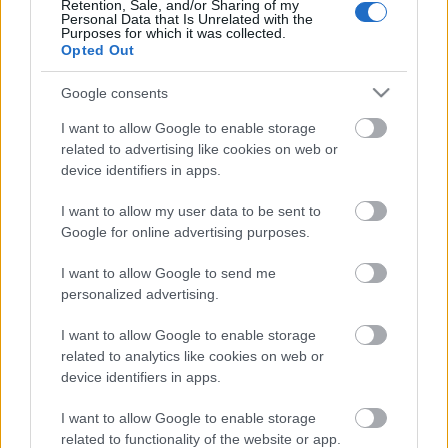
Retention, Sale, and/or Sharing of my
Personal Data that Is Unrelated with the
Purposes for which it was collected.
Opted Out
Google consents
I want to allow Google to enable storage
related to advertising like cookies on web or
device identifiers in apps.
I want to allow my user data to be sent to
Google for online advertising purposes.
I want to allow Google to send me
personalized advertising.
Unicorn
I want to allow Google to enable storage
related to analytics like cookies on web or
Madnezz
•
2016. október 17.
4
device identifiers in apps.
Illat: édes, gyümölcsös Hab: sűrű és kemény Szín:
I want to allow Google to enable storage
óarany Kezdem azzal, hogy aki nem csípi a száraz,
related to functionality of the website or app.