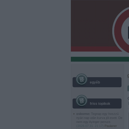
egyéb
friss topikok
osborne:
Tegnap egy hoszzú
nyári nap után kurva jól esett. De
nem egy Ayinger persze.
(
2026.07.31. 21:17
)
Paulaner