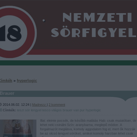
Címkék
»
hyperlogic
Brauer
2014.06.02. 12:24 |
Madnezz
|
2
komment
Címkék:
teszt
sör
lengyel
tesco
világos
brauer
van pur
hyperlogic
Illat: eleinte pocsék, de később malátás Hab: csak mutatóban, de
lehet neki csinálni Szín: aranybarna, meglepő módon A
forgalmazót meglátva, komoly aggodalom fog el, mert ők hozzák
be az olcsó lengyel söröket, amiket komoly harcban lehet csak