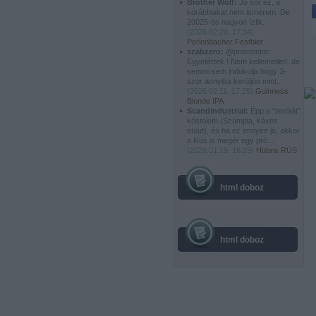
Brother Wolf:
Jó sör ez, a
korábbiakat nem ismerem. De
20025-ös nagyon ízlik.
(
2026.02.20. 17:34
)
Perlenbacher Festbier
szabzero:
@promontor:
Egyetértek ! Nem kellemetlen, de
semmi sem indokolja hogy 3-
szor annyiba kerüljön mint...
(
2026.02.11. 17:25
)
Guinness
Blonde IPA
Scandindustrial:
Épp a "tesóját"
kóstolom (Szümpla, kávés
stout), és ha ez ennyire jó, akkor
a Rüs is megér egy pró...
(
2026.01.19. 16:19
)
Hübris RÜS
html doboz
html doboz