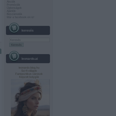
Akciók
Promóciók
Újdonságok
Ajánlók
Beszámolók
Már a facebook-on is!
keresés
leonardo.ai
leonardo.blog.hu
Sci-fi világok
Fantasztikus városok
Képzelt bolygók