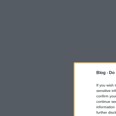
Blog -
Do 
If you wish 
sensitive in
confirm you
continue se
information 
further disc