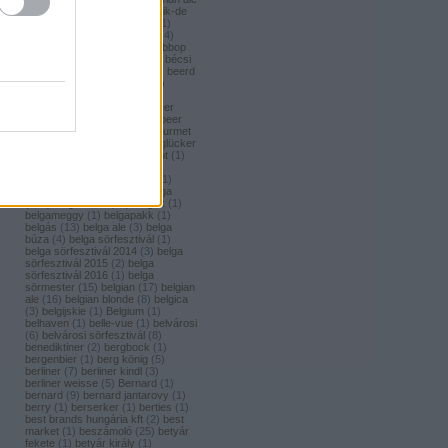
(
1
)
bavaria brouwerij
(
3
)
bavik-de
brabandere
(
1
)
bayreuther
(
1
)
bayreuther bierbrauerei ag.
(
4
)
bazooka
(
1
)
bazsalikom
(
1
)
bbop
(
1
)
be(er) cool
(
1
)
becks
(
1
)
bécsi
ászok
(
4
)
beer
(
2
)
beerci
(
1
)
beerd
brew design
(
1
)
beerfort
(
10
)
beerka
(
1
)
beerselection
(
2
)
beerside
(
6
)
beertailor
(
9
)
beer
board kft.
(
1
)
beer box
(
52
)
beer
burger barbecue
(
6
)
beer gourmet
(
11
)
beet
(
1
)
beetroot
(
1
)
beglücker
(
1
)
beharangozó
(
1
)
behemót
(
1
)
békésszentandrási
(
4
)
békésszentandrási szilvás
(
1
)
Belatiny
(
1
)
Belerose
(
1
)
belga
(
157
)
belgaco kft
(
87
)
belgák
(
1
)
belgameggy
(
1
)
belgapakk
(
1
)
belgás
(
13
)
belga ale
(
3
)
belga
búza
(
4
)
belga sörfesztivál
(
1
)
belga sörfesztivál 2014
(
3
)
belga
sörfesztivál 2015
(
2
)
belga
sörfesztivál 2016
(
1
)
belga
sörmester
(
15
)
belgian
(
17
)
belgian
ale
(
16
)
belgian blonde
(
8
)
belgica
(
3
)
belgijskie
(
1
)
Belgium
(
1
)
belhaven
(
1
)
belle-vue
(
1
)
belvárosi
(
6
)
belvárosi sörfesztivál
(
8
)
benediktiner
(
2
)
bergbock
(
1
)
bergenbier
(
1
)
berg könig
(
5
)
berliner
(
7
)
berliner kindl
(
3
)
berliner weisse
(
5
)
Bernard
(
1
)
bernard
(
9
)
bernard jantarovy
(
1
)
berry
(
1
)
berserker
(
1
)
berties
(
1
)
best brands hungária kft
(
2
)
best
market
(
1
)
beszámoló
(
25
)
betyár
fekete
(
1
)
betyár király
(
1
)