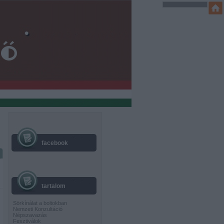
facebook
tartalom
Sörkínálat a boltokban
Nemzeti Konzultáció
Népszavazás
Fesztiválok