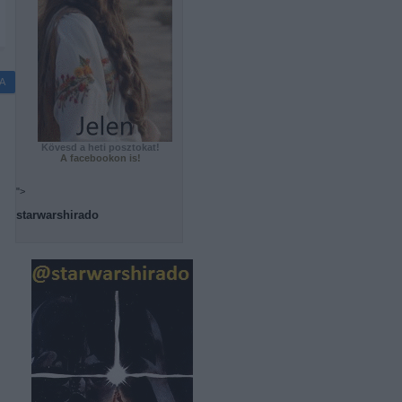
A
Kövesd a heti posztokat!
A facebookon is!
">
starwarshirado