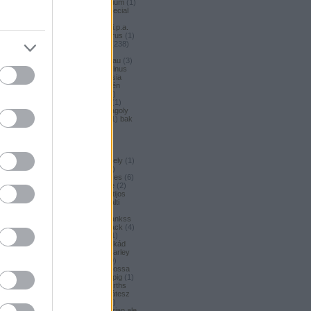
argus honey
(
1
)
argus premium
(
1
)
argus pšeničné
(
1
)
argus special
(
2
)
argus strong
(
1
)
argus
unfiltered
(
1
)
armbandusz k.i.p.a.
(
1
)
asahi
(
17
)
Asahi
(
3
)
asterus
(
1
)
ászok
(
3
)
aubel
(
2
)
auchan
(
238
)
auchan craft
(
1
)
aucjan
(
1
)
augsburger
(
4
)
augustinerbrau
(
3
)
aurora
(
1
)
ausztria
(
3
)
aventinus
(
2
)
ayinger
(
1
)
azarot
(
1
)
ázsia
(
12
)
ázsiai
(
2
)
azuga
(
1
)
az én
söröm
(
5
)
az ország söre
(
2
)
b*bop fermentory
(
2
)
Bäder
(
1
)
Bäder búza
(
1
)
bagoly
(
1
)
bagoly
BA
(
1
)
bajor
(
3
)
bajor búza
(
1
)
bak
(
8
)
bakalar
(
3
)
bakalár
(
3
)
bakancslista
(
1
)
baklava
(
1
)
baksör
(
1
)
balatoni
(
2
)
balatonszentgyörgyi
(
2
)
balatonszentgyörgyi sörműhely
(
1
)
balatonvilágosi
(
1
)
BaliHai
(
2
)
Balihai
(
2
)
Bali Hai
(
2
)
balkezes
(
6
)
balmacassie industrial estate
(
2
)
baltic
(
4
)
baltic porter
(
5
)
Baltijos
(
1
)
baltika
(
1
)
baltika 7
(
1
)
balti
porter
(
5
)
banana bread
(
1
)
banános
(
1
)
banghard
(
1
)
bankss
(
1
)
banskobystricky
(
2
)
barack
(
4
)
barackos
(
3
)
barátok söre
(
1
)
barbar
(
3
)
barcelona
(
1
)
barikád
(
1
)
barista
(
1
)
baristaut
(
1
)
barley
wine
(
2
)
barlog
(
3
)
barna
(
89
)
barna sör
(
51
)
baron
(
1
)
Barossa
(
1
)
Barossa Valley
(
1
)
barrelpig
(
1
)
barrel aged
(
2
)
barths
(
2
)
barths
extra strong
(
1
)
bartók delikátesz
(
61
)
bastards
(
1
)
baumax
(
1
)
Bavaria
(
3
)
bavaria
(
3
)
bavarian ale