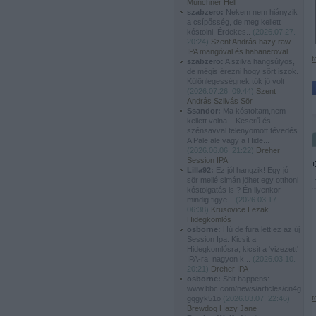
Münchner Hell
szabzero:
Nekem nem hiányzik
a csípősség, de meg kellett
kóstolni. Érdekes..
(
2026.07.27.
20:24
)
Szent András hazy raw
IPA mangóval és habaneroval
t
szabzero:
A szilva hangsúlyos,
de mégis érezni hogy sört iszok.
Különlegességnek tök jó volt
(
2026.07.26. 09:44
)
Szent
András Szilvás Sör
Ssandor:
Ma kóstoltam,nem
kellett volna... Keserű és
szénsavval telenyomott tévedés.
A Pale ale vagy a Hide...
(
2026.06.06. 21:22
)
Dreher
Session IPA
Lilla92:
Ez jól hangzik! Egy jó
sör mellé simán jöhet egy otthoni
kóstolgatás is ? Én ilyenkor
mindig figye...
(
2026.03.17.
06:38
)
Krusovice Lezak
Hidegkomlós
osborne:
Hú de fura lett ez az új
Session Ipa. Kicsit a
Hidegkomlósra, kicsit a 'vizezett'
IPA-ra, nagyon k...
(
2026.03.10.
20:21
)
Dreher IPA
osborne:
Shit happens:
www.bbc.com/news/articles/cn4g
t
gqgyk51o
(
2026.03.07. 22:46
)
Brewdog Hazy Jane