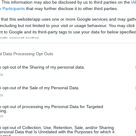
. This information may also be disclosed by us to third parties on the
IA
Participants
that may further disclose it to other third parties.
 that this website/app uses one or more Google services and may gath
including but not limited to your visit or usage behaviour. You may click 
 to Google and its third-party tags to use your data for below specifi
ogle consent section.
l Data Processing Opt Outs
o opt-out of the Sharing of my personal data.
In
o opt-out of the Sale of my Personal Data.
In
to opt-out of processing my Personal Data for Targeted
ing.
In
o opt-out of Collection, Use, Retention, Sale, and/or Sharing
ersonal Data that Is Unrelated with the Purposes for which it
lected.