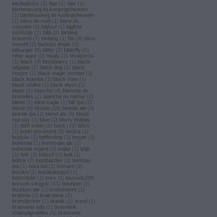
bezlepkovy
(
1
)
bge
(
1
)
bier
(
1
)
bierbrouverij de konengsheoven
(
1
)
bierbrouverij de koningsheoven
(
1
)
biére de noël
(
1
)
biere du
corsaire
(
1
)
bigfoot
(
1
)
bigfoot
sörfőzde
(
1
)
billa
(
2
)
binding
brauerei
(
1
)
bintang
(
1
)
bio
(
9
)
birra
moretti
(
2
)
bishops finger
(
1
)
bitburger
(
6
)
bitter
(
2
)
bitterfly
(
1
)
bitter lager
(
2
)
bivaly
(
1
)
bivalyerős
(
1
)
black
(
4
)
blackberry
(
1
)
black
alligator
(
1
)
black dog
(
1
)
black
hostes
(
1
)
black magic woman
(
1
)
black mamba
(
1
)
black rose
(
1
)
black shake
(
1
)
black wych
(
1
)
blanc
(
1
)
blanche
(
4
)
blanche de
bruxelles
(
1
)
blanche de namur
(
2
)
blend
(
1
)
blind eagle
(
1
)
blk ipa
(
1
)
blond
(
8
)
blonde
(
19
)
blonde ale
(
2
)
blonde ipa
(
1
)
blond ale
(
8
)
blood
red sky
(
1
)
blue
(
1
)
blurry holiday
(
1
)
blzh union
(
2
)
bock
(
22
)
bőcs
(
1
)
bodri pincészet
(
2
)
bodza
(
1
)
bodzás
(
1
)
bofferding
(
1
)
bogan
(
1
)
bohemia
(
1
)
bohemian ale
(
1
)
bohemia regent
(
9
)
bojler
(
1
)
böjti
(
1
)
bok
(
2
)
bölcső
(
1
)
bolt
(
1
)
boltok
(
2
)
bombardier
(
1
)
bombay
ipa
(
1
)
bora ital
(
2
)
bornem
(
2
)
boróka
(
1
)
borókabogyó
(
1
)
borostyán
(
1
)
bors
(
1
)
borsodi
(
20
)
borsodi sörgyár
(
41
)
bourbon
(
2
)
bourbon ale
(
1
)
brabandere
(
1
)
brahma
(
2
)
brakspear
(
1
)
bramdecker
(
1
)
branik
(
1
)
brasil
(
1
)
brasserie ada
(
1
)
brasserie
champignuelles
(
1
)
brasserie