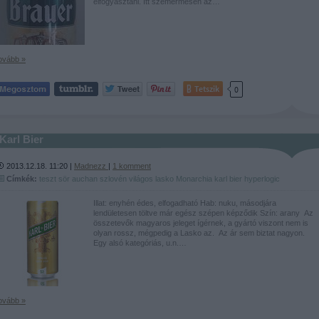
elfogyasztani. Itt szemérmesen az…
ovább »
Tetszik
0
Karl Bier
2013.12.18. 11:20 |
Madnezz
|
1
komment
Címkék:
teszt
sör
auchan
szlovén
világos
lasko
Monarchia
karl bier
hyperlogic
Illat: enyhén édes, elfogadható Hab: nuku, másodjára
lendületesen töltve már egész szépen képződik Szín: arany Az
összetevők magyaros jeleget ígérnek, a gyártó viszont nem is
olyan rossz, mégpedig a Lasko az. Az ár sem biztat nagyon.
Egy alsó kategóriás, u.n.…
ovább »