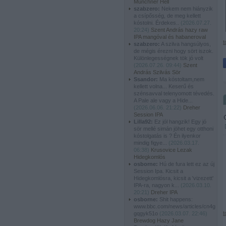
Münchner Hell
szabzero:
Nekem nem hiányzik
a csípősség, de meg kellett
kóstolni. Érdekes..
(
2026.07.27.
20:24
)
Szent András hazy raw
IPA mangóval és habaneroval
t
szabzero:
A szilva hangsúlyos,
de mégis érezni hogy sört iszok.
Különlegességnek tök jó volt
(
2026.07.26. 09:44
)
Szent
András Szilvás Sör
Ssandor:
Ma kóstoltam,nem
kellett volna... Keserű és
szénsavval telenyomott tévedés.
A Pale ale vagy a Hide...
(
2026.06.06. 21:22
)
Dreher
Session IPA
Lilla92:
Ez jól hangzik! Egy jó
sör mellé simán jöhet egy otthoni
kóstolgatás is ? Én ilyenkor
mindig figye...
(
2026.03.17.
06:38
)
Krusovice Lezak
Hidegkomlós
osborne:
Hú de fura lett ez az új
Session Ipa. Kicsit a
Hidegkomlósra, kicsit a 'vizezett'
IPA-ra, nagyon k...
(
2026.03.10.
20:21
)
Dreher IPA
osborne:
Shit happens:
www.bbc.com/news/articles/cn4g
t
gqgyk51o
(
2026.03.07. 22:46
)
Brewdog Hazy Jane