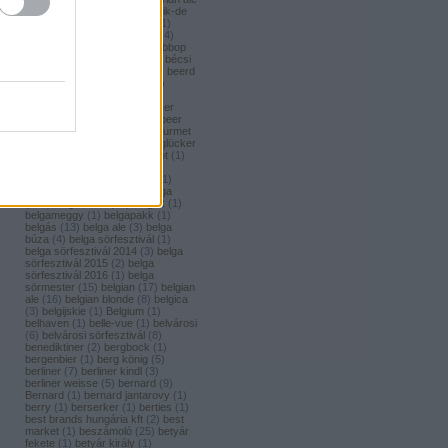
(
1
)
bavaria brouwerij
(
3
)
bavik-de
brabandere
(
1
)
bayreuther
(
1
)
bayreuther bierbrauerei ag.
(
4
)
bazooka
(
1
)
bazsalikom
(
1
)
bbop
(
1
)
be(er) cool
(
1
)
becks
(
1
)
bécsi
ászok
(
4
)
beer
(
2
)
beerci
(
1
)
beerd
brew design
(
1
)
beerfort
(
10
)
beerka
(
1
)
beerselection
(
2
)
beerside
(
6
)
beertailor
(
9
)
beer
board kft.
(
1
)
beer box
(
52
)
beer
burger barbecue
(
6
)
beer gourmet
(
11
)
beet
(
1
)
beetroot
(
1
)
beglücker
(
1
)
beharangozó
(
1
)
behemót
(
1
)
békésszentandrási
(
4
)
békésszentandrási szilvás
(
1
)
Belatiny
(
1
)
Belerose
(
1
)
belga
(
157
)
belgaco kft
(
87
)
belgák
(
1
)
belgameggy
(
1
)
belgapakk
(
1
)
belgás
(
13
)
belga ale
(
3
)
belga
búza
(
4
)
belga sörfesztivál
(
1
)
belga sörfesztivál 2014
(
3
)
belga
sörfesztivál 2015
(
2
)
belga
sörfesztivál 2016
(
1
)
belga
sörmester
(
15
)
belgian
(
17
)
belgian
ale
(
16
)
belgian blonde
(
8
)
belgica
(
3
)
belgijskie
(
1
)
Belgium
(
1
)
belhaven
(
1
)
belle-vue
(
1
)
belvárosi
(
6
)
belvárosi sörfesztivál
(
8
)
benediktiner
(
2
)
bergbock
(
1
)
bergenbier
(
1
)
berg könig
(
5
)
berliner
(
7
)
berliner kindl
(
3
)
berliner weisse
(
5
)
bernard
(
9
)
Bernard
(
1
)
bernard jantarovy
(
1
)
berry
(
1
)
berserker
(
1
)
berties
(
1
)
best brands hungária kft
(
2
)
best
market
(
1
)
beszámoló
(
25
)
betyár
fekete
(
1
)
betyár király
(
1
)