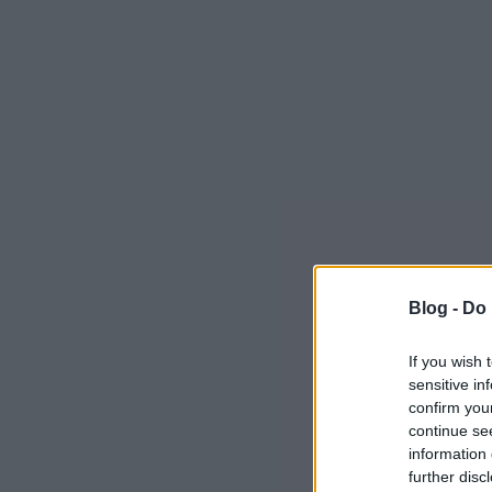
Blog -
Do 
If you wish 
sensitive in
confirm you
continue se
information 
further disc