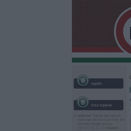
egyéb
friss topikok
osborne:
Tegnap egy hoszzú
nyári nap után kurva jól esett. De
nem egy Ayinger persze.
(
2026.07.31. 21:17
)
Paulaner