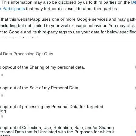
. This information may also be disclosed by us to third parties on the
IA
Participants
that may further disclose it to other third parties.
 that this website/app uses one or more Google services and may gath
including but not limited to your visit or usage behaviour. You may click 
 to Google and its third-party tags to use your data for below specifi
ogle consent section.
l Data Processing Opt Outs
o opt-out of the Sharing of my personal data.
In
o opt-out of the Sale of my Personal Data.
In
to opt-out of processing my Personal Data for Targeted
ing.
In
o opt-out of Collection, Use, Retention, Sale, and/or Sharing
ersonal Data that Is Unrelated with the Purposes for which it
lected.