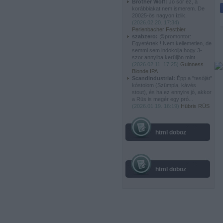
Brother Wolf:
Jó sör ez, a
korábbiakat nem ismerem. De
20025-ös nagyon ízlik.
(
2026.02.20. 17:34
)
Perlenbacher Festbier
szabzero:
@promontor:
Egyetértek ! Nem kellemetlen, de
semmi sem indokolja hogy 3-
szor annyiba kerüljön mint...
(
2026.02.11. 17:25
)
Guinness
Blonde IPA
Scandindustrial:
Épp a "tesóját"
kóstolom (Szümpla, kávés
stout), és ha ez ennyire jó, akkor
a Rüs is megér egy pró...
(
2026.01.19. 16:19
)
Hübris RÜS
html doboz
html doboz