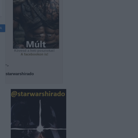
A
Kövesd a heti posztokat!
A facebookon is!
">
starwarshirado