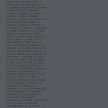
bezlepkovy
(
1
)
bge
(
1
)
bier
(
1
)
bierbrouverij de konengsheoven
(
1
)
bierbrouverij de koningsheoven
(
1
)
biére de noël
(
1
)
biere du
corsaire
(
1
)
bigfoot
(
1
)
bigfoot
sörfőzde
(
1
)
billa
(
2
)
binding
brauerei
(
1
)
bintang
(
1
)
bio
(
9
)
birra
moretti
(
2
)
bishops finger
(
1
)
bitburger
(
6
)
bitter
(
2
)
bitterfly
(
1
)
bitter lager
(
2
)
bivaly
(
1
)
bivalyerős
(
1
)
black
(
4
)
blackberry
(
1
)
black
alligator
(
1
)
black dog
(
1
)
black
hostes
(
1
)
black magic woman
(
1
)
black mamba
(
1
)
black rose
(
1
)
black shake
(
1
)
black wych
(
1
)
blanc
(
1
)
blanche
(
4
)
blanche de
bruxelles
(
1
)
blanche de namur
(
2
)
blend
(
1
)
blind eagle
(
1
)
blk ipa
(
1
)
blond
(
8
)
blonde
(
19
)
blonde ale
(
2
)
blonde ipa
(
1
)
blond ale
(
8
)
blood
red sky
(
1
)
blue
(
1
)
blurry holiday
(
1
)
blzh union
(
2
)
bock
(
22
)
bőcs
(
1
)
bodri pincészet
(
2
)
bodza
(
1
)
bodzás
(
1
)
bofferding
(
1
)
bogan
(
1
)
bohemia
(
1
)
bohemian ale
(
1
)
bohemia regent
(
9
)
bojler
(
1
)
böjti
(
1
)
bok
(
2
)
bölcső
(
1
)
bolt
(
1
)
boltok
(
2
)
bombardier
(
1
)
bombay
ipa
(
1
)
bora ital
(
2
)
bornem
(
2
)
boróka
(
1
)
borókabogyó
(
1
)
borostyán
(
1
)
bors
(
1
)
borsodi
(
20
)
borsodi sörgyár
(
41
)
bourbon
(
2
)
bourbon ale
(
1
)
brabandere
(
1
)
brahma
(
2
)
brakspear
(
1
)
bramdecker
(
1
)
branik
(
1
)
brasil
(
1
)
brasserie ada
(
1
)
brasserie
champignuelles
(
1
)
brasserie