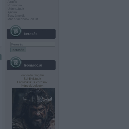
Akciók
Promóciók
Újdonságok
Ajánlók
Beszámolók
Már a facebook-on is!
keresés
leonardo.ai
leonardo.blog.hu
Sci-fi világok
Fantasztikus városok
Képzelt bolygók