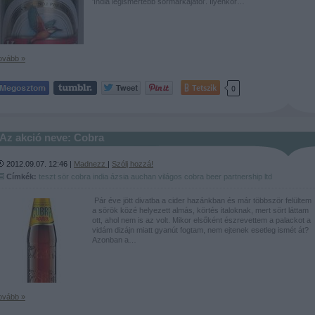
'India legismertebb sörmárkájától'. Ilyenkor…
ovább »
Tetszik
0
Az akció neve: Cobra
2012.09.07. 12:46 |
Madnezz
|
Szólj hozzá!
Címkék:
teszt
sör
cobra
india
ázsia
auchan
világos
cobra beer partnership ltd
Pár éve jött divatba a cider hazánkban és már többször felültem
a sörök közé helyezett almás, körtés italoknak, mert sört láttam
ott, ahol nem is az volt. Mikor elsőként észrevettem a palackot a
vidám dizájn miatt gyanút fogtam, nem ejtenek esetleg ismét át?
Azonban a…
ovább »