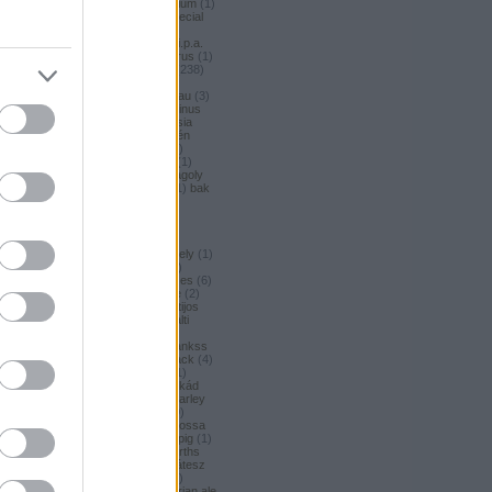
argus honey
(
1
)
argus premium
(
1
)
argus pšeničné
(
1
)
argus special
(
2
)
argus strong
(
1
)
argus
unfiltered
(
1
)
armbandusz k.i.p.a.
(
1
)
Asahi
(
3
)
asahi
(
17
)
asterus
(
1
)
ászok
(
3
)
aubel
(
2
)
auchan
(
238
)
auchan craft
(
1
)
aucjan
(
1
)
augsburger
(
4
)
augustinerbrau
(
3
)
aurora
(
1
)
ausztria
(
3
)
aventinus
(
2
)
ayinger
(
1
)
azarot
(
1
)
ázsia
(
12
)
ázsiai
(
2
)
azuga
(
1
)
az én
söröm
(
5
)
az ország söre
(
2
)
b*bop fermentory
(
2
)
Bäder
(
1
)
Bäder búza
(
1
)
bagoly
(
1
)
bagoly
BA
(
1
)
bajor
(
3
)
bajor búza
(
1
)
bak
(
8
)
bakalar
(
3
)
bakalár
(
3
)
bakancslista
(
1
)
baklava
(
1
)
baksör
(
1
)
balatoni
(
2
)
balatonszentgyörgyi
(
2
)
balatonszentgyörgyi sörműhely
(
1
)
balatonvilágosi
(
1
)
BaliHai
(
2
)
Balihai
(
2
)
Bali Hai
(
2
)
balkezes
(
6
)
balmacassie industrial estate
(
2
)
baltic
(
4
)
baltic porter
(
5
)
Baltijos
(
1
)
baltika
(
1
)
baltika 7
(
1
)
balti
porter
(
5
)
banana bread
(
1
)
banános
(
1
)
banghard
(
1
)
bankss
(
1
)
banskobystricky
(
2
)
barack
(
4
)
barackos
(
3
)
barátok söre
(
1
)
barbar
(
3
)
barcelona
(
1
)
barikád
(
1
)
barista
(
1
)
baristaut
(
1
)
barley
wine
(
2
)
barlog
(
3
)
barna
(
89
)
barna sör
(
51
)
baron
(
1
)
Barossa
(
1
)
Barossa Valley
(
1
)
barrelpig
(
1
)
barrel aged
(
2
)
barths
(
2
)
barths
extra strong
(
1
)
bartók delikátesz
(
61
)
bastards
(
1
)
baumax
(
1
)
Bavaria
(
3
)
bavaria
(
3
)
bavarian ale