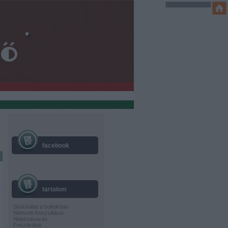
facebook
tartalom
Sörkínálat a boltokban
Nemzeti Konzultáció
Népszavazás
Fesztiválok