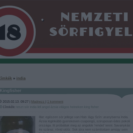
Címkék
»
india
Kingfisher
2015.02.13. 09:27 |
Madnezz
|
1
komment
Címkék:
teszt
sör
india
lidl
angol
ázsia
világos
heineken
king fisher
Illat: egészen sör jellege van Hab: lágy Szín: aranybarna India.
Ázsia leginkább gyerekesen csapongó, sziruposan édes pokoli
országa. Itt próbáltak meg az angolok 'rendet' tenni. Savanykás
és száraz, rövid utóíz. Sok jóra nem számítottam amúgy sem