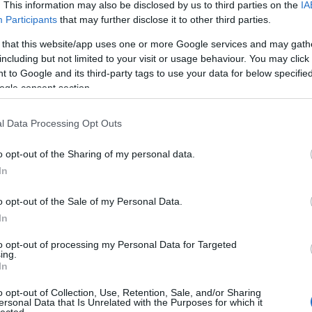
. This information may also be disclosed by us to third parties on the
IA
Participants
that may further disclose it to other third parties.
 that this website/app uses one or more Google services and may gath
including but not limited to your visit or usage behaviour. You may click 
 to Google and its third-party tags to use your data for below specifi
ogle consent section.
l Data Processing Opt Outs
o opt-out of the Sharing of my personal data.
In
o opt-out of the Sale of my Personal Data.
In
to opt-out of processing my Personal Data for Targeted
ing.
In
o opt-out of Collection, Use, Retention, Sale, and/or Sharing
ersonal Data that Is Unrelated with the Purposes for which it
lected.