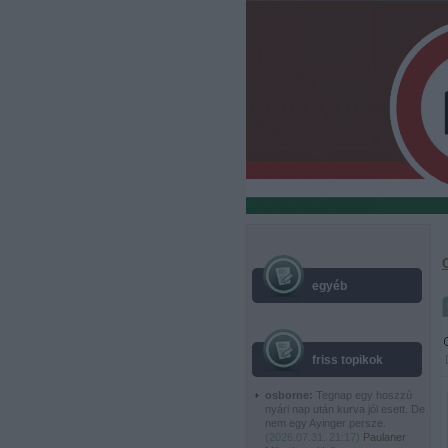
egyéb
friss topikok
osborne:
Tegnap egy hoszzú
nyári nap után kurva jól esett. De
nem egy Ayinger persze.
(
2026.07.31. 21:17
)
Paulaner