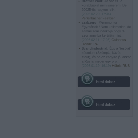
Brother Wolf:
Jó sör ez, a
korábbiakat nem ismerem. De
20025-ös nagyon ízlik.
(
2026.02.20. 17:34
)
Perlenbacher Festbier
szabzero:
@promontor:
Egyetértek ! Nem kellemetlen, de
semmi sem indokolja hogy 3-
szor annyiba kerüljön mint...
(
2026.02.11. 17:25
)
Guinness
Blonde IPA
Scandindustrial:
Épp a "tesóját"
kóstolom (Szümpla, kávés
stout), és ha ez ennyire jó, akkor
a Rüs is megér egy pró...
(
2026.01.19. 16:19
)
Hübris RÜS
html doboz
html doboz