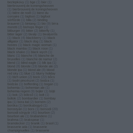
bezlepkovy
(
1
)
bge
(
1
)
bier
(
1
)
bierbrouverij de konengsheoven
(
1
)
bierbrouverij de koningsheoven
(
1
)
biére de noël
(
1
)
biere du
corsaire
(
1
)
bigfoot
(
1
)
bigfoot
sörfőzde
(
1
)
billa
(
2
)
binding
brauerei
(
1
)
bintang
(
1
)
bio
(
9
)
birra
moretti
(
2
)
bishops finger
(
1
)
bitburger
(
6
)
bitter
(
2
)
bitterfly
(
1
)
bitter lager
(
2
)
bivaly
(
1
)
bivalyerős
(
1
)
black
(
4
)
blackberry
(
1
)
black
alligator
(
1
)
black dog
(
1
)
black
hostes
(
1
)
black magic woman
(
1
)
black mamba
(
1
)
black rose
(
1
)
black shake
(
1
)
black wych
(
1
)
blanc
(
1
)
blanche
(
4
)
blanche de
bruxelles
(
1
)
blanche de namur
(
2
)
blend
(
1
)
blind eagle
(
1
)
blk ipa
(
1
)
blond
(
8
)
blonde
(
19
)
blonde ale
(
2
)
blonde ipa
(
1
)
blond ale
(
8
)
blood
red sky
(
1
)
blue
(
1
)
blurry holiday
(
1
)
blzh union
(
2
)
bock
(
22
)
bőcs
(
1
)
bodri pincészet
(
2
)
bodza
(
1
)
bodzás
(
1
)
bofferding
(
1
)
bogan
(
1
)
bohemia
(
1
)
bohemian ale
(
1
)
bohemia regent
(
9
)
bojler
(
1
)
böjti
(
1
)
bok
(
2
)
bölcső
(
1
)
bolt
(
1
)
boltok
(
2
)
bombardier
(
1
)
bombay
ipa
(
1
)
bora ital
(
2
)
bornem
(
2
)
boróka
(
1
)
borókabogyó
(
1
)
borostyán
(
1
)
bors
(
1
)
borsodi
(
20
)
borsodi sörgyár
(
41
)
bourbon
(
2
)
bourbon ale
(
1
)
brabandere
(
1
)
brahma
(
2
)
brakspear
(
1
)
bramdecker
(
1
)
branik
(
1
)
brasil
(
1
)
brasserie ada
(
1
)
brasserie
champignuelles
(
1
)
brasserie