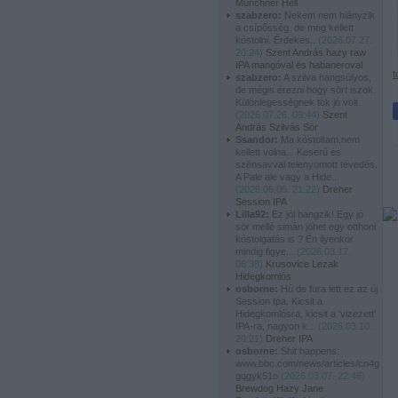
Münchner Hell
szabzero:
Nekem nem hiányzik
a csípősség, de meg kellett
kóstolni. Érdekes..
(
2026.07.27.
20:24
)
Szent András hazy raw
IPA mangóval és habaneroval
t
szabzero:
A szilva hangsúlyos,
de mégis érezni hogy sört iszok.
Különlegességnek tök jó volt
(
2026.07.26. 09:44
)
Szent
András Szilvás Sör
Ssandor:
Ma kóstoltam,nem
kellett volna... Keserű és
szénsavval telenyomott tévedés.
A Pale ale vagy a Hide...
(
2026.06.06. 21:22
)
Dreher
Session IPA
Lilla92:
Ez jól hangzik! Egy jó
sör mellé simán jöhet egy otthoni
kóstolgatás is ? Én ilyenkor
mindig figye...
(
2026.03.17.
06:38
)
Krusovice Lezak
Hidegkomlós
osborne:
Hú de fura lett ez az új
Session Ipa. Kicsit a
Hidegkomlósra, kicsit a 'vizezett'
IPA-ra, nagyon k...
(
2026.03.10.
20:21
)
Dreher IPA
osborne:
Shit happens:
www.bbc.com/news/articles/cn4g
gqgyk51o
(
2026.03.07. 22:46
)
Brewdog Hazy Jane