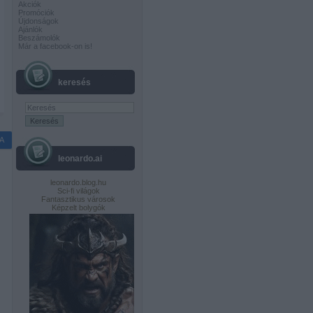
Akciók
Promóciók
Újdonságok
Ajánlók
Beszámolók
Már a facebook-on is!
keresés
A
leonardo.ai
leonardo.blog.hu
Sci-fi világok
Fantasztikus városok
Képzelt bolygók