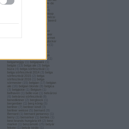
(
1
)
bavaria brouwerij
(
3
)
bavik-de
brabandere
(
1
)
bayreuther
(
1
)
bayreuther bierbrauerei ag.
(
4
)
bazooka
(
1
)
bazsalikom
(
1
)
bbop
(
1
)
be(er) cool
(
1
)
becks
(
1
)
bécsi
ászok
(
4
)
beer
(
2
)
beerci
(
1
)
beerd
brew design
(
1
)
beerfort
(
10
)
beerka
(
1
)
beerselection
(
2
)
beerside
(
6
)
beertailor
(
9
)
beer
board kft.
(
1
)
beer box
(
52
)
beer
burger barbecue
(
6
)
beer gourmet
(
11
)
beet
(
1
)
beetroot
(
1
)
beglücker
(
1
)
beharangozó
(
1
)
behemót
(
1
)
békésszentandrási
(
4
)
békésszentandrási szilvás
(
1
)
Belatiny
(
1
)
Belerose
(
1
)
belga
(
157
)
belgaco kft
(
87
)
belgák
(
1
)
belgameggy
(
1
)
belgapakk
(
1
)
belgás
(
13
)
belga ale
(
3
)
belga
búza
(
4
)
belga sörfesztivál
(
1
)
belga sörfesztivál 2014
(
3
)
belga
sörfesztivál 2015
(
2
)
belga
sörfesztivál 2016
(
1
)
belga
sörmester
(
15
)
belgian
(
17
)
belgian
ale
(
16
)
belgian blonde
(
8
)
belgica
(
3
)
belgijskie
(
1
)
Belgium
(
1
)
belhaven
(
1
)
belle-vue
(
1
)
belvárosi
(
6
)
belvárosi sörfesztivál
(
8
)
benediktiner
(
2
)
bergbock
(
1
)
bergenbier
(
1
)
berg könig
(
5
)
berliner
(
7
)
berliner kindl
(
3
)
berliner weisse
(
5
)
bernard
(
9
)
Bernard
(
1
)
bernard jantarovy
(
1
)
berry
(
1
)
berserker
(
1
)
berties
(
1
)
best brands hungária kft
(
2
)
best
market
(
1
)
beszámoló
(
25
)
betyár
fekete
(
1
)
betyár király
(
1
)