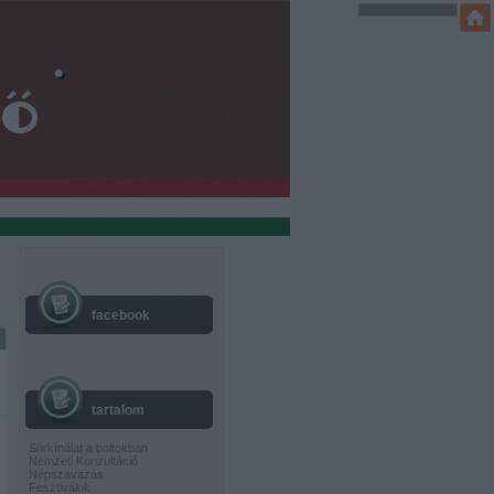
facebook
tartalom
Sörkínálat a boltokban
Nemzeti Konzultáció
Népszavazás
Fesztiválok