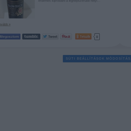
érdemes kipróbálni a legnépszerűbb helyi…
ovább »
Tetszik
0
SÜTI BEÁLLÍTÁSOK MÓDOSÍTÁS