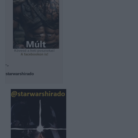
Kövesd a heti posztokat!
A facebookon is!
">
starwarshirado