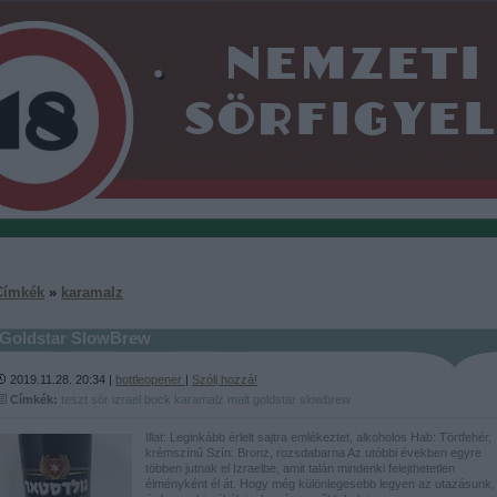
Címkék
»
karamalz
Goldstar SlowBrew
2019.11.28. 20:34 |
bottleopener
|
Szólj hozzá!
Címkék:
teszt
sör
izrael
bock
karamalz
malt
goldstar
slowbrew
Illat: Leginkább érlelt sajtra emlékeztet, alkoholos Hab: Törtfehér,
krémszínű Szín: Bronz, rozsdabarna Az utóbbi években egyre
többen jutnak el Izraelbe, amit talán mindenki felejthetetlen
élményként él át. Hogy még különlegesebb legyen az utazásunk,