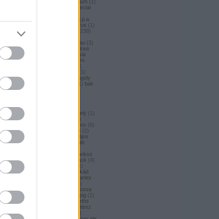
argus honey
(
1
)
argus premium
(
1
)
argus pšeničné
(
1
)
argus special
(
2
)
argus strong
(
1
)
argus
unfiltered
(
1
)
armbandusz k.i.p.a.
(
1
)
Asahi
(
3
)
asahi
(
17
)
asterus
(
1
)
ászok
(
3
)
aubel
(
2
)
auchan
(
238
)
auchan craft
(
1
)
aucjan
(
1
)
augsburger
(
4
)
augustinerbrau
(
3
)
aurora
(
1
)
ausztria
(
3
)
aventinus
(
2
)
ayinger
(
1
)
azarot
(
1
)
ázsia
(
12
)
ázsiai
(
2
)
azuga
(
1
)
az én
söröm
(
5
)
az ország söre
(
2
)
b*bop fermentory
(
2
)
Bäder
(
1
)
Bäder búza
(
1
)
bagoly
(
1
)
bagoly
BA
(
1
)
bajor
(
3
)
bajor búza
(
1
)
bak
(
8
)
bakalar
(
3
)
bakalár
(
3
)
bakancslista
(
1
)
baklava
(
1
)
baksör
(
1
)
balatoni
(
2
)
balatonszentgyörgyi
(
2
)
balatonszentgyörgyi sörműhely
(
1
)
balatonvilágosi
(
1
)
BaliHai
(
2
)
Balihai
(
2
)
Bali Hai
(
2
)
balkezes
(
6
)
balmacassie industrial estate
(
2
)
baltic
(
4
)
baltic porter
(
5
)
Baltijos
(
1
)
baltika
(
1
)
baltika 7
(
1
)
balti
porter
(
5
)
banana bread
(
1
)
banános
(
1
)
banghard
(
1
)
bankss
(
1
)
banskobystricky
(
2
)
barack
(
4
)
barackos
(
3
)
barátok söre
(
1
)
barbar
(
3
)
barcelona
(
1
)
barikád
(
1
)
barista
(
1
)
baristaut
(
1
)
barley
wine
(
2
)
barlog
(
3
)
barna
(
89
)
barna sör
(
51
)
baron
(
1
)
Barossa
(
1
)
Barossa Valley
(
1
)
barrelpig
(
1
)
barrel aged
(
2
)
barths
(
2
)
barths
extra strong
(
1
)
bartók delikátesz
(
61
)
bastards
(
1
)
baumax
(
1
)
bavaria
(
3
)
Bavaria
(
3
)
bavarian ale