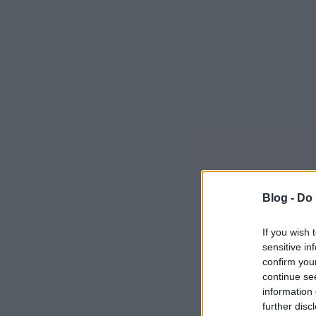
Blog -
Do 
If you wish 
sensitive in
confirm you
continue se
information 
further disc