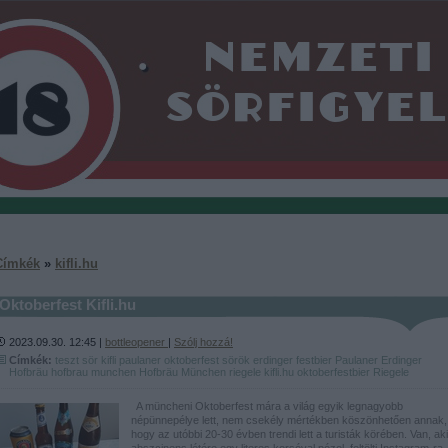
Címkék
»
kifli.hu
Oktoberfest Kifli.hu
2023.09.30. 12:45 |
bottleopener
|
Szólj hozzá!
Címkék:
teszt
sör
kifli
paulaner
oktoberfest
sörök
erdinger
festbier
Paulaner
Erdinger
Hofbräu
hofbrau munchen
Hofbräu München
riegele
kifli.hu
oktoberfestbier
Riegele
A müncheni Oktoberfest mára a világ egyik legnagyobb
népünnepélye lett, nem csekély mértékben köszönhetően annak,
hogy az utóbbi 20-30 évben trendi lett a turisták körében. Van, aki
abszcinens létére egy literes korsóval pózol, feltölti Instagram-ra,