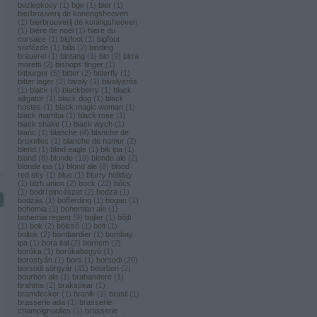
bezlepkovy
(
1
)
bge
(
1
)
bier
(
1
)
bierbrouverij de konengsheoven
(
1
)
bierbrouverij de koningsheoven
(
1
)
biére de noël
(
1
)
biere du
corsaire
(
1
)
bigfoot
(
1
)
bigfoot
sörfőzde
(
1
)
billa
(
2
)
binding
brauerei
(
1
)
bintang
(
1
)
bio
(
9
)
birra
moretti
(
2
)
bishops finger
(
1
)
bitburger
(
6
)
bitter
(
2
)
bitterfly
(
1
)
bitter lager
(
2
)
bivaly
(
1
)
bivalyerős
(
1
)
black
(
4
)
blackberry
(
1
)
black
alligator
(
1
)
black dog
(
1
)
black
hostes
(
1
)
black magic woman
(
1
)
black mamba
(
1
)
black rose
(
1
)
black shake
(
1
)
black wych
(
1
)
blanc
(
1
)
blanche
(
4
)
blanche de
bruxelles
(
1
)
blanche de namur
(
2
)
blend
(
1
)
blind eagle
(
1
)
blk ipa
(
1
)
blond
(
8
)
blonde
(
19
)
blonde ale
(
2
)
blonde ipa
(
1
)
blond ale
(
8
)
blood
red sky
(
1
)
blue
(
1
)
blurry holiday
(
1
)
blzh union
(
2
)
bock
(
22
)
bőcs
(
1
)
bodri pincészet
(
2
)
bodza
(
1
)
bodzás
(
1
)
bofferding
(
1
)
bogan
(
1
)
bohemia
(
1
)
bohemian ale
(
1
)
bohemia regent
(
9
)
bojler
(
1
)
böjti
(
1
)
bok
(
2
)
bölcső
(
1
)
bolt
(
1
)
boltok
(
2
)
bombardier
(
1
)
bombay
ipa
(
1
)
bora ital
(
2
)
bornem
(
2
)
boróka
(
1
)
borókabogyó
(
1
)
borostyán
(
1
)
bors
(
1
)
borsodi
(
20
)
borsodi sörgyár
(
41
)
bourbon
(
2
)
bourbon ale
(
1
)
brabandere
(
1
)
brahma
(
2
)
brakspear
(
1
)
bramdecker
(
1
)
branik
(
1
)
brasil
(
1
)
brasserie ada
(
1
)
brasserie
champignuelles
(
1
)
brasserie