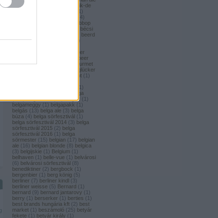
(
1
)
bavaria brouwerij
(
3
)
bavik-de
brabandere
(
1
)
bayreuther
(
1
)
bayreuther bierbrauerei ag.
(
4
)
bazooka
(
1
)
bazsalikom
(
1
)
bbop
(
1
)
be(er) cool
(
1
)
becks
(
1
)
bécsi
ászok
(
4
)
beer
(
2
)
beerci
(
1
)
beerd
ri
brew design
(
1
)
beerfort
(
10
)
beerka
(
1
)
beerselection
(
2
)
beerside
(
6
)
beertailor
(
9
)
beer
board kft.
(
1
)
beer box
(
52
)
beer
burger barbecue
(
6
)
beer gourmet
(
11
)
beet
(
1
)
beetroot
(
1
)
beglücker
(
1
)
beharangozó
(
1
)
behemót
(
1
)
békésszentandrási
(
4
)
békésszentandrási szilvás
(
1
)
Belatiny
(
1
)
Belerose
(
1
)
belga
(
157
)
belgaco kft
(
87
)
belgák
(
1
)
belgameggy
(
1
)
belgapakk
(
1
)
belgás
(
13
)
belga ale
(
3
)
belga
búza
(
4
)
belga sörfesztivál
(
1
)
belga sörfesztivál 2014
(
3
)
belga
sörfesztivál 2015
(
2
)
belga
sörfesztivál 2016
(
1
)
belga
sörmester
(
15
)
belgian
(
17
)
belgian
ale
(
16
)
belgian blonde
(
8
)
belgica
(
3
)
belgijskie
(
1
)
Belgium
(
1
)
belhaven
(
1
)
belle-vue
(
1
)
belvárosi
(
6
)
belvárosi sörfesztivál
(
8
)
benediktiner
(
2
)
bergbock
(
1
)
bergenbier
(
1
)
berg könig
(
5
)
berliner
(
7
)
berliner kindl
(
3
)
berliner weisse
(
5
)
Bernard
(
1
)
bernard
(
9
)
bernard jantarovy
(
1
)
berry
(
1
)
berserker
(
1
)
berties
(
1
)
best brands hungária kft
(
2
)
best
market
(
1
)
beszámoló
(
25
)
betyár
g
fekete
(
1
)
betyár király
(
1
)