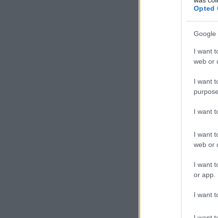
Opted 
t
Google 
I want t
web or d
I want t
purpose
I want 
I want t
web or d
I want t
or app.
t
I want t
I want t