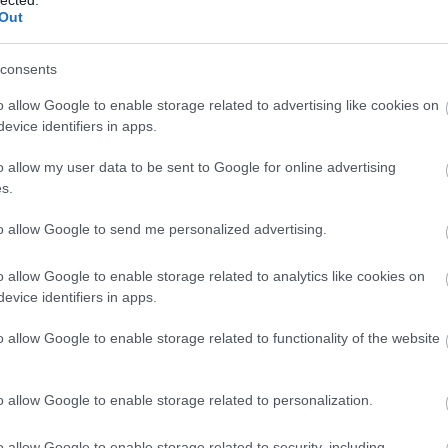
Out
ovább »
Tetszik
0
consents
o allow Google to enable storage related to advertising like cookies on
evice identifiers in apps.
Riegele Feines Urhell
o allow my user data to be sent to Google for online advertising
2022.01.12. 12:47 |
Madnezz
|
Szólj hozzá!
s.
Címkék:
teszt
sör
német
helles
riegele
kifli.hu
urhell
feines
augsburger
Illat: citrusos, fűszeres Hab: masszív Szín: világos arany
to allow Google to send me personalized advertising.
Jellegzetesen németeknek készült. Fanyar és kissé savanykás,
de azért finoman, áthatóan fűszeres. Ahhoz képest, hogy vizese
indul, szépen lágyan kikerekedik a végére, hogy aztán az
o allow Google to enable storage related to analytics like cookies on
utóízben annyira fanyarrá váljon, hogy szinte…
evice identifiers in apps.
o allow Google to enable storage related to functionality of the website
ovább »
o allow Google to enable storage related to personalization.
Tetszik
0
o allow Google to enable storage related to security, including