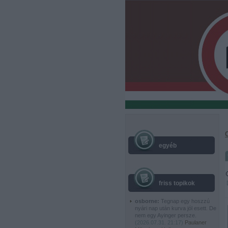
egyéb
friss topikok
osborne:
Tegnap egy hoszzú
nyári nap után kurva jól esett. De
nem egy Ayinger persze.
(
2026.07.31. 21:17
)
Paulaner