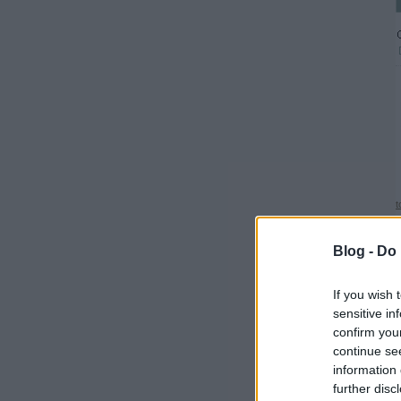
t
Blog -
Do 
If you wish 
sensitive in
confirm you
continue se
information 
further disc