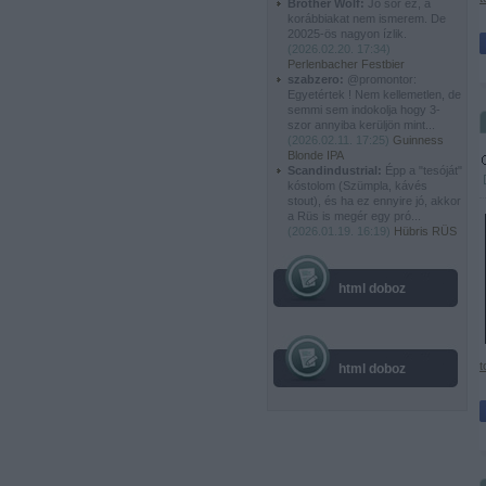
Brother Wolf:
Jó sör ez, a
korábbiakat nem ismerem. De
20025-ös nagyon ízlik.
(
2026.02.20. 17:34
)
Perlenbacher Festbier
szabzero:
@promontor:
Egyetértek ! Nem kellemetlen, de
semmi sem indokolja hogy 3-
szor annyiba kerüljön mint...
(
2026.02.11. 17:25
)
Guinness
Blonde IPA
Scandindustrial:
Épp a "tesóját"
kóstolom (Szümpla, kávés
stout), és ha ez ennyire jó, akkor
a Rüs is megér egy pró...
(
2026.01.19. 16:19
)
Hübris RÜS
html doboz
t
html doboz