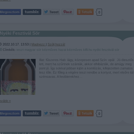
Tetszik
0
Nyéki Fesztivál Sör
2022.10.17. 13:53 |
Madnezz
|
Szólj hozzá!
Címkék:
teszt
magyar
sör
kézműves
hazai kézműves
kifli.hu
nyéki
fesztivál sör
Illat: fűszeres Hab: lágy, közepesen apad Szín: opál Jó élesztős
lett, mert ha szűrtnek szánták, akkor elhibázták, de amúgy meg
pont jó. Így sokkal jobban kijön a komlózás, kifejezetten zamatos
lesz tőle. Ez főleg a végére teszi rendbe a kortyot, mert elsőre túl
szénsavas. A festbierekhez…
ovább »
Tetszik
0