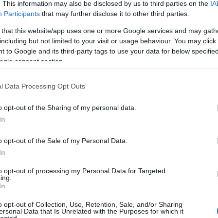
. This information may also be disclosed by us to third parties on the
IA
papajás, finoman szénsavas, lágy vízzel és némi citrusos
bónusz komlózással készítve, hogy igazi American IPA legyen. A
Participants
that may further disclose it to other third parties.
végére száraz és keserű, ahogyan az elvárható. Igen, ezt a
minőséget kellene feles kiszerelésben, ilyen…
 that this website/app uses one or more Google services and may gath
including but not limited to your visit or usage behaviour. You may click 
 to Google and its third-party tags to use your data for below specifi
ogle consent section.
ovább »
Tetszik
0
l Data Processing Opt Outs
o opt-out of the Sharing of my personal data.
Jennings Hop Commotion
In
2022.02.11. 18:06 |
Madnezz
|
Szólj hozzá!
o opt-out of the Sale of my Personal Data.
Címkék:
teszt
sör
uk
angol
ale
jennings
marstons
kifli.hu
hop commotion
all about the hop
In
Még 2021 tavasszal rendeltem egy ilyen dobozt a kifli.hu-ról, de
mivel eltűnt a kínálatból, ezért hanyagoltam a közzétételt.
to opt-out of processing my Personal Data for Targeted
Voltaképpen ez a Marton's Classic Ales dobozának a komlósabb
ing.
változata. Időnként részben változik a tartalma. A két húzónév a
In
Hobgoblin IPA és a Shipyard IPA egyértelműen…
o opt-out of Collection, Use, Retention, Sale, and/or Sharing
ersonal Data that Is Unrelated with the Purposes for which it
lected.