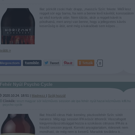
Illat: pörkölt csoki Hab: drapp, ,masszív Szín: fekete Mitől lesz
reggeli sör egy barna, ha nem a benne levő kávétól, konstatálom
az első kortyok után. Nem túlzás, akár a reggeli kávét is
pótolhatná, mert annyi van benne, hogy a jellegzetes kávés
keserűség is átüt, amit még a kakaóbab sem képes…
ovább »
Tetszik
0
Fehér Nyúl Psycho Cycle
2020.10.24. 18:51 |
Madnezz
|
Szólj hozzá!
Címkék:
teszt
magyar
sör
kézműves
session
ale
ipa
fehér nyúl
hazai kézműves
kifli.hu
psycho cycle
Illat: frissítő citrus Hab: kemény, piszkosfehér Szín: sötét
narancs Még egy session IPA ivósör itthonról. Visszafogott
kiegyensúlyozottsággal hozza a szokásos citrusos IPA és a
frissítő session jegyeit. Korrekt anyagtartalom, édesnek nem
mondható, de még nem is keserű. Maradok továbbra is…