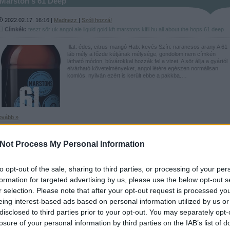
Marston's 61 Deep
2022.02.17. 16:16 |
Madnezz
|
Szólj hozzá!
Címkék:
teszt
sör
uk
angol
ale
liquid gold kft
marstons
kifli.hu
all about the hops
61 deep
Illat: édes, citrus-mangó Hab: kevés Szín: narancsos arany A 61
láb mély a főzde kútjának mélysége, gondolom nem címkén
látható módon, búvárokkal hozzák fel a vizet. A sör állja a gyártól
elvárható követelményeket, angol létére egészen normálisan
komlós, nyilván ezért is került ebbe a pakkba.…
ovább »
Tetszik
0
Not Process My Personal Information
to opt-out of the sale, sharing to third parties, or processing of your per
Devils Backbone American IPA
formation for targeted advertising by us, please use the below opt-out s
r selection. Please note that after your opt-out request is processed y
2022.02.13. 13:41 |
Madnezz
|
Szólj hozzá!
eing interest-based ads based on personal information utilized by us or
Címkék:
teszt
sör
uk
angol
ale
ipa
liquid gold kft
marstons
kifli.hu
all about the hops
devils
backbone
disclosed to third parties prior to your opt-out. You may separately opt-
losure of your personal information by third parties on the IAB’s list of
Illat: enyhe, papajás Hab: éppen csak van Szín: narancs Egy jó