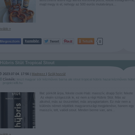
majd megy is el, nehogy az 500 eurós mutatványa…
ovább »
Tetszik
0
Hübris Stüt Tropical Stout
2023.07.04. 17:56 |
Madnezz
|
Szólj hozzá!
Címkék:
teszt
magyar
sör
kézműves
barna
ale
stout
tropical
hübris
hazai kézműves
hübr
projekt
kifli.hu
Illat: pörkölt árpa, fekete csoki Hab: masszív, drapp Szín: fekete
Az elején szögezzük le, ez nem a régi Hübris Stüt. Más az
alkohol, más az összetétel, más anyagtartalom. Ez már nem a
különös német néplélek magyarországi megjelenése, hanem egy
masszív, telt, valódi stout. Minden benne van, ami…
ovább »