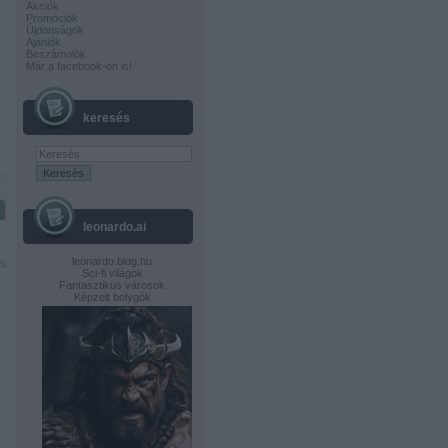
Akciók
Promóciók
Újdonságok
Ajánlók
Beszámolók
Már a facebook-on is!
keresés
leonardo.ai
leonardo.blog.hu
is
Sci-fi világok
Fantasztikus városok
Képzelt bolygók