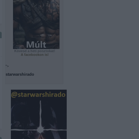
Kövesd a heti posztokat!
A facebookon is!
">
starwarshirado