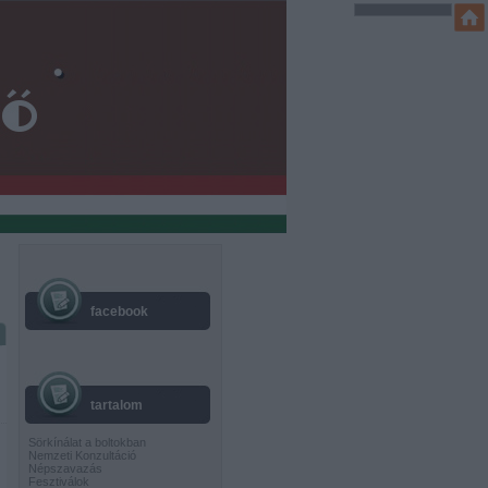
facebook
tartalom
Sörkínálat a boltokban
Nemzeti Konzultáció
Népszavazás
Fesztiválok