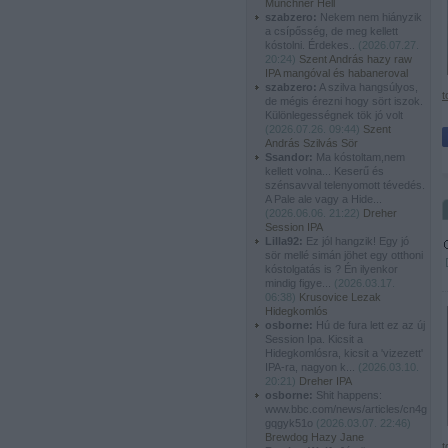
Münchner Hell
szabzero:
Nekem nem hiányzik
a csípősség, de meg kellett
kóstolni. Érdekes..
(
2026.07.27.
20:24
)
Szent András hazy raw
IPA mangóval és habaneroval
szabzero:
A szilva hangsúlyos,
t
de mégis érezni hogy sört iszok.
Különlegességnek tök jó volt
(
2026.07.26. 09:44
)
Szent
András Szilvás Sör
Ssandor:
Ma kóstoltam,nem
kellett volna... Keserű és
szénsavval telenyomott tévedés.
A Pale ale vagy a Hide...
(
2026.06.06. 21:22
)
Dreher
Session IPA
Lilla92:
Ez jól hangzik! Egy jó
sör mellé simán jöhet egy otthoni
kóstolgatás is ? Én ilyenkor
mindig figye...
(
2026.03.17.
06:38
)
Krusovice Lezak
Hidegkomlós
osborne:
Hú de fura lett ez az új
Session Ipa. Kicsit a
Hidegkomlósra, kicsit a 'vizezett'
IPA-ra, nagyon k...
(
2026.03.10.
20:21
)
Dreher IPA
osborne:
Shit happens:
www.bbc.com/news/articles/cn4g
gqgyk51o
(
2026.03.07. 22:46
)
Brewdog Hazy Jane
t