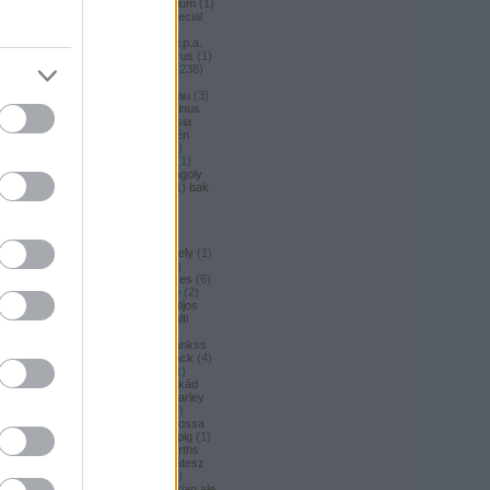
argus honey
(
1
)
argus premium
(
1
)
argus pšeničné
(
1
)
argus special
(
2
)
argus strong
(
1
)
argus
unfiltered
(
1
)
armbandusz k.i.p.a.
(
1
)
asahi
(
17
)
Asahi
(
3
)
asterus
(
1
)
ászok
(
3
)
aubel
(
2
)
auchan
(
238
)
auchan craft
(
1
)
aucjan
(
1
)
augsburger
(
4
)
augustinerbrau
(
3
)
aurora
(
1
)
ausztria
(
3
)
aventinus
(
2
)
ayinger
(
1
)
azarot
(
1
)
ázsia
(
12
)
ázsiai
(
2
)
azuga
(
1
)
az én
söröm
(
5
)
az ország söre
(
2
)
b*bop fermentory
(
2
)
Bäder
(
1
)
Bäder búza
(
1
)
bagoly
(
1
)
bagoly
BA
(
1
)
bajor
(
3
)
bajor búza
(
1
)
bak
(
8
)
bakalar
(
3
)
bakalár
(
3
)
bakancslista
(
1
)
baklava
(
1
)
baksör
(
1
)
balatoni
(
2
)
balatonszentgyörgyi
(
2
)
balatonszentgyörgyi sörműhely
(
1
)
balatonvilágosi
(
1
)
BaliHai
(
2
)
n
Balihai
(
2
)
Bali Hai
(
2
)
balkezes
(
6
)
balmacassie industrial estate
(
2
)
baltic
(
4
)
baltic porter
(
5
)
Baltijos
(
1
)
baltika
(
1
)
baltika 7
(
1
)
balti
porter
(
5
)
banana bread
(
1
)
banános
(
1
)
banghard
(
1
)
bankss
(
1
)
banskobystricky
(
2
)
barack
(
4
)
barackos
(
3
)
barátok söre
(
1
)
barbar
(
3
)
barcelona
(
1
)
barikád
(
1
)
barista
(
1
)
baristaut
(
1
)
barley
wine
(
2
)
barlog
(
3
)
barna
(
89
)
barna sör
(
51
)
baron
(
1
)
Barossa
(
1
)
Barossa Valley
(
1
)
barrelpig
(
1
)
barrel aged
(
2
)
barths
(
2
)
barths
extra strong
(
1
)
bartók delikátesz
(
61
)
bastards
(
1
)
baumax
(
1
)
Bavaria
(
3
)
bavaria
(
3
)
bavarian ale