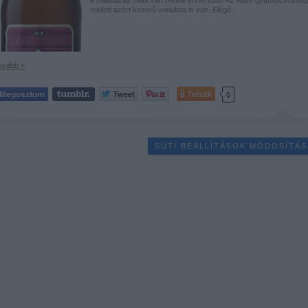
mellett azért keserű vonulata is van. Elégé…
ovább »
Tetszik
0
SÜTI BEÁLLÍTÁSOK MÓDOSÍTÁS