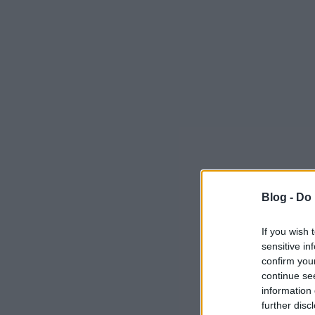
Blog -
Do 
If you wish 
sensitive in
confirm you
continue se
information 
further disc