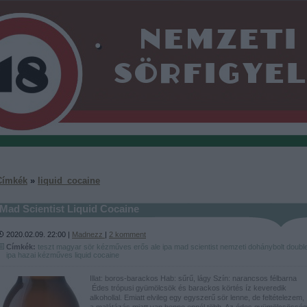
Címkék
»
liquid_cocaine
Mad Scientist Liquid Cocaine
2020.02.09. 22:00 |
Madnezz
|
2
komment
Címkék:
teszt
magyar
sör
kézműves
erős
ale
ipa
mad scientist
nemzeti dohánybolt
doubl
ipa
hazai kézműves
liquid cocaine
Illat: boros-barackos Hab: sűrű, lágy Szín: narancsos félbarna
Édes trópusi gyümölcsök és barackos körtés íz keveredik
alkohollal. Emiatt elvileg egy egyszerű sör lenne, de feltételezem,
a malátázás miatt van benne ennél több. Az édes gyümölcsösség