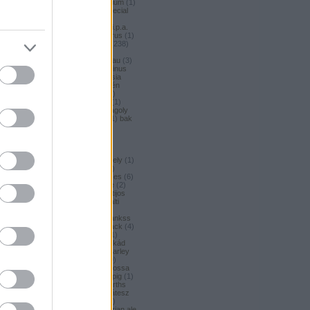
argus honey
(
1
)
argus premium
(
1
)
argus pšeničné
(
1
)
argus special
(
2
)
argus strong
(
1
)
argus
unfiltered
(
1
)
armbandusz k.i.p.a.
(
1
)
asahi
(
17
)
Asahi
(
3
)
asterus
(
1
)
ászok
(
3
)
aubel
(
2
)
auchan
(
238
)
auchan craft
(
1
)
aucjan
(
1
)
augsburger
(
4
)
augustinerbrau
(
3
)
aurora
(
1
)
ausztria
(
3
)
aventinus
(
2
)
ayinger
(
1
)
azarot
(
1
)
ázsia
(
12
)
ázsiai
(
2
)
azuga
(
1
)
az én
söröm
(
5
)
az ország söre
(
2
)
b*bop fermentory
(
2
)
Bäder
(
1
)
Bäder búza
(
1
)
bagoly
(
1
)
bagoly
BA
(
1
)
bajor
(
3
)
bajor búza
(
1
)
bak
(
8
)
bakalar
(
3
)
bakalár
(
3
)
bakancslista
(
1
)
baklava
(
1
)
baksör
(
1
)
balatoni
(
2
)
balatonszentgyörgyi
(
2
)
balatonszentgyörgyi sörműhely
(
1
)
balatonvilágosi
(
1
)
BaliHai
(
2
)
Balihai
(
2
)
Bali Hai
(
2
)
balkezes
(
6
)
balmacassie industrial estate
(
2
)
baltic
(
4
)
baltic porter
(
5
)
Baltijos
(
1
)
baltika
(
1
)
baltika 7
(
1
)
balti
porter
(
5
)
banana bread
(
1
)
banános
(
1
)
banghard
(
1
)
bankss
(
1
)
banskobystricky
(
2
)
barack
(
4
)
barackos
(
3
)
barátok söre
(
1
)
barbar
(
3
)
barcelona
(
1
)
barikád
(
1
)
barista
(
1
)
baristaut
(
1
)
barley
wine
(
2
)
barlog
(
3
)
barna
(
89
)
barna sör
(
51
)
baron
(
1
)
Barossa
(
1
)
Barossa Valley
(
1
)
barrelpig
(
1
)
barrel aged
(
2
)
barths
(
2
)
barths
extra strong
(
1
)
bartók delikátesz
(
61
)
bastards
(
1
)
baumax
(
1
)
Bavaria
(
3
)
bavaria
(
3
)
bavarian ale