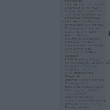
Münchner Hell
szabzero:
Nekem nem hiányzik
a csípősség, de meg kellett
kóstolni. Érdekes..
(
2026.07.27.
20:24
)
Szent András hazy raw
IPA mangóval és habaneroval
szabzero:
A szilva hangsúlyos,
t
de mégis érezni hogy sört iszok.
Különlegességnek tök jó volt
(
2026.07.26. 09:44
)
Szent
András Szilvás Sör
Ssandor:
Ma kóstoltam,nem
kellett volna... Keserű és
szénsavval telenyomott tévedés.
A Pale ale vagy a Hide...
(
2026.06.06. 21:22
)
Dreher
Session IPA
Lilla92:
Ez jól hangzik! Egy jó
sör mellé simán jöhet egy otthoni
kóstolgatás is ? Én ilyenkor
mindig figye...
(
2026.03.17.
06:38
)
Krusovice Lezak
Hidegkomlós
osborne:
Hú de fura lett ez az új
Session Ipa. Kicsit a
Hidegkomlósra, kicsit a 'vizezett'
IPA-ra, nagyon k...
(
2026.03.10.
20:21
)
Dreher IPA
osborne:
Shit happens:
www.bbc.com/news/articles/cn4g
gqgyk51o
(
2026.03.07. 22:46
)
Brewdog Hazy Jane