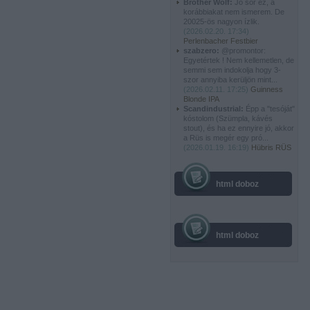
Brother Wolf:
Jó sör ez, a
korábbiakat nem ismerem. De
20025-ös nagyon ízlik.
(
2026.02.20. 17:34
)
Perlenbacher Festbier
szabzero:
@promontor:
Egyetértek ! Nem kellemetlen, de
semmi sem indokolja hogy 3-
szor annyiba kerüljön mint...
(
2026.02.11. 17:25
)
Guinness
Blonde IPA
Scandindustrial:
Épp a "tesóját"
kóstolom (Szümpla, kávés
stout), és ha ez ennyire jó, akkor
a Rüs is megér egy pró...
(
2026.01.19. 16:19
)
Hübris RÜS
html doboz
html doboz