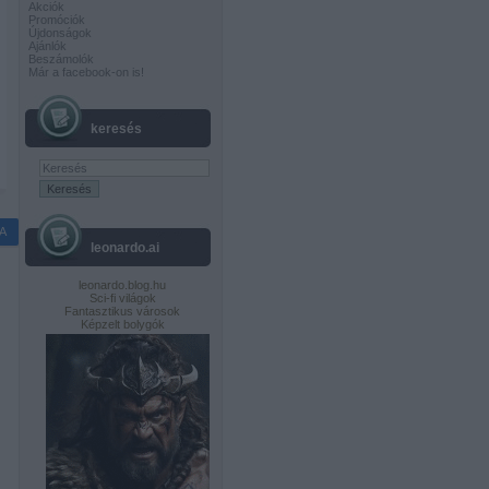
Akciók
Promóciók
Újdonságok
Ajánlók
Beszámolók
Már a facebook-on is!
keresés
A
leonardo.ai
leonardo.blog.hu
Sci-fi világok
Fantasztikus városok
Képzelt bolygók