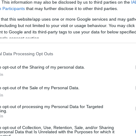
. This information may also be disclosed by us to third parties on the
IA
Participants
that may further disclose it to other third parties.
 that this website/app uses one or more Google services and may gath
including but not limited to your visit or usage behaviour. You may click 
 to Google and its third-party tags to use your data for below specifi
ogle consent section.
l Data Processing Opt Outs
o opt-out of the Sharing of my personal data.
In
o opt-out of the Sale of my Personal Data.
In
to opt-out of processing my Personal Data for Targeted
ing.
In
o opt-out of Collection, Use, Retention, Sale, and/or Sharing
ersonal Data that Is Unrelated with the Purposes for which it
lected.