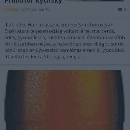
Primator Rytirsky
Madnezz
•
2017. február 16.
0
Illat: édes Hab: masszív, krémes Szín: borostyán
Első ivásra teljesen odáig voltam érte, mert erős,
édes, gyümölcsös, minden ami kell. Azonban később
kritikusabban nézve, a hasonlóan erős világos sörök
közül csak az ügyesebb komlózás emeli ki, gondolok
itt a Barths Extra Strongra, meg a…