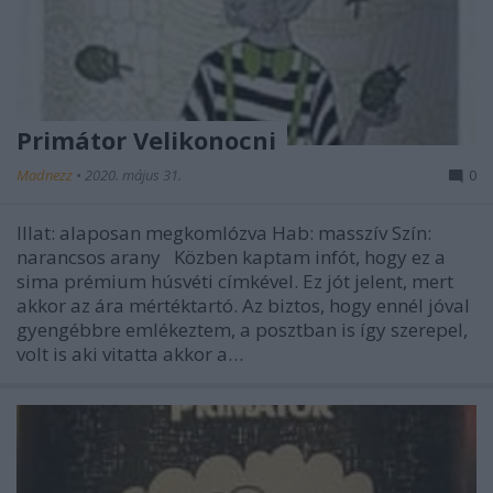
Primátor Velikonocni
Madnezz
•
2020. május 31.
0
Illat: alaposan megkomlózva Hab: masszív Szín:
narancsos arany Közben kaptam infót, hogy ez a
sima prémium húsvéti címkével. Ez jót jelent, mert
akkor az ára mértéktartó. Az biztos, hogy ennél jóval
gyengébbre emlékeztem, a posztban is így szerepel,
volt is aki vitatta akkor a…