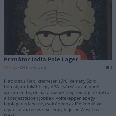
Primátor India Pale Lager
Madnezz
•
2018. november 21.
1
Illat: citrus Hab: krémesen sűrű, kemény Szín:
borostyán Inkább egy APA-t várnék az állandó
szortimentbe, de hát a csehek még mindig inkább az
alsóerjesztésben jobbak. Voltaképpen ez egy
hoplager is lehetne, csak éppen az IPA komlóival
olyan jól van elkészítve, hogy teljesen West Coast
IPA-s,…