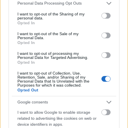
Please note that this website/app uses one or more Google
Personal Data Processing Opt Outs
services and may gather and store information including but
not limited to your visit or usage behaviour. You may click to
I want to opt-out of the Sharing of my
personal data.
grant or deny consent to Google and its third-party tags to
Opted In
use your data for below specified purposes in below Google
consent section.
I want to opt-out of the Sale of my
Primátor Pale Ale
Personal Data.
Opted In
Madnezz
•
2018. május 14.
0
I want to opt-out of processing my
Personal Data for Targeted Advertising.
Illat: enyhe Hab: gyönyörű, lágy krémes Szín:
Opted In
mahagóni Évekkel ezelőtt ittam és akkor sokkal
gyengébb volt. Mintha a komló, meg a maláta egy
I want to opt-out of Collection, Use,
Retention, Sale, and/or Sharing of my
szoba két átellenes sarkába szorulva integetett
Personal Data that Is Unrelated with the
Purposes for which it was collected.
volna, hogy hahó, én is itt vagyok! Most azonban
Opted Out
nagyon szépen összeállt. Akit a vad angol sörök…
Google consents
I want to allow Google to enable storage
related to advertising like cookies on web or
device identifiers in apps.