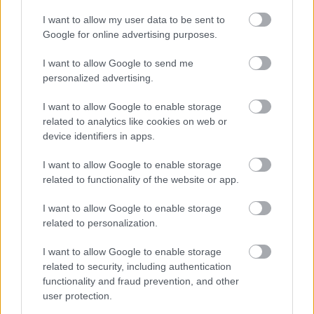
I want to allow my user data to be sent to
Google for online advertising purposes.
I want to allow Google to send me
personalized advertising.
I want to allow Google to enable storage
related to analytics like cookies on web or
device identifiers in apps.
Primátor Lezak
I want to allow Google to enable storage
related to functionality of the website or app.
Madnezz
•
2018. március 04.
2
I want to allow Google to enable storage
Illat: telt, komlós Hab: krémes Szín: óarany Ez még
related to personalization.
mindig nem a prémium kategória, legalábbis a
Primátornál nem az, de mégis nagyon ízlik.
I want to allow Google to enable storage
Kifejezetten jól sikerült a komló és a maláta közötti
related to security, including authentication
egyensúlyt eltalálni, mármint azt leszámítva, hogy
functionality and fraud prevention, and other
határozottan és tipikusan cseh módon komlós.…
user protection.