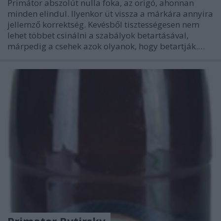
Primátor abszolút nulla foka, az origó, ahonnan
minden elindul. Ilyenkor üt vissza a márkára annyira
jellemző korrektség. Kevésből tisztességesen nem
lehet többet csinálni a szabályok betartásával,
márpedig a csehek azok olyanok, hogy betartják.…