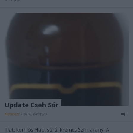
Update Cseh Sör
Madnezz
•
2018. július 20.
3
Illat: komlós Hab: sűrű, krémes Szín: arany A