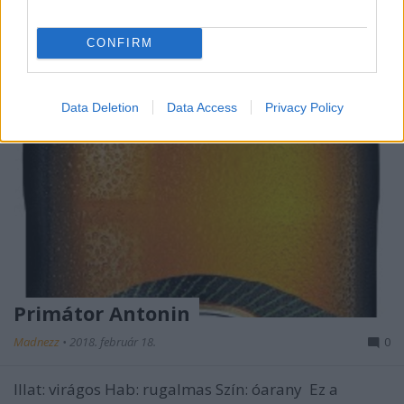
CONFIRM
Data Deletion
Data Access
Privacy Policy
Primátor Antonin
Madnezz
•
2018. február 18.
0
Illat: virágos Hab: rugalmas Szín: óarany Ez a