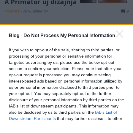
A Primátor új dizájnja
Madnezz
•
2018. június 04.
9
Sok cseh gyártónak van saját, egyedi palackja, de
nem mindenkinek. A Primátorokat eddig sima
Blog -
Do Not Process My Personal Information
üvegben árulták szép, hagyományos kinézetű
címkékkel. Mostantól mindkettőn változtattak. A
If you wish to opt-out of the sale, sharing to third parties, or
söreik egyedi formájú dombornyomásos üveget és
processing of your personal or sensitive information for
modern, letisztult címkét kaptak. Az alapsörök, a
targeted advertising by us, please use the below opt-out
különleges és a…
section to confirm your selection. Please note that after your
opt-out request is processed you may continue seeing
interest-based ads based on personal information utilized by
us or personal information disclosed to third parties prior to
your opt-out. You may separately opt-out of the further
disclosure of your personal information by third parties on the
IAB’s list of downstream participants. This information may
also be disclosed by us to third parties on the
IAB’s List of
Downstream Participants
that may further disclose it to other
third parties.