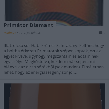
Primátor Diamant
Madnezz
•
2017. január 28.
2
Illat: olcsó sör Hab: krémes Szín: arany Feltűnt, hogy
a boltba érkezett Primátorok szépen koptak, ezt az
egyet kivéve, úgyhogy megszántam és adtam neki
egy esélyt. Megkóstolva, kezdem már sejteni mi
hiányzik az olcsó sörökből (sok minden). Elméletben
lehet, hogy az energiaszegény sör jól…