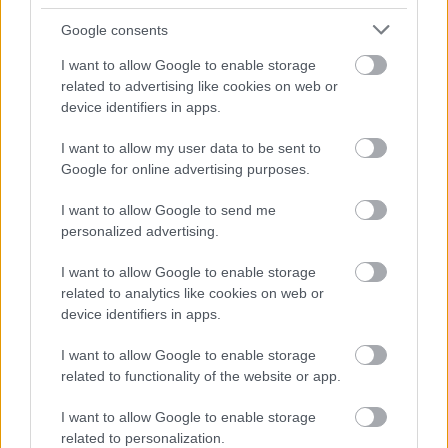
InterContinental Indoor Sörfesztivál
Google consents
2022
I want to allow Google to enable storage
related to advertising like cookies on web or
bottleopener
•
2022. március 05.
0
device identifiers in apps.
Na ez már nagyon hiányzott. A Serfőző egy év
I want to allow my user data to be sent to
kihagyás után sikeresen megrendezte az Indoor
Google for online advertising purposes.
sörfesztivált, amelynek helyszíne ezúttal az
InterContinental Hotel volt. A tömeg méretéből ítélve
I want to allow Google to send me
sokan ki voltak már szomjazva egy ilyen össznépi
personalized advertising.
ivászatra. Ami a technikai részét illeti, nyitásra
épphogy…
I want to allow Google to enable storage
related to analytics like cookies on web or
device identifiers in apps.
I want to allow Google to enable storage
related to functionality of the website or app.
I want to allow Google to enable storage
related to personalization.