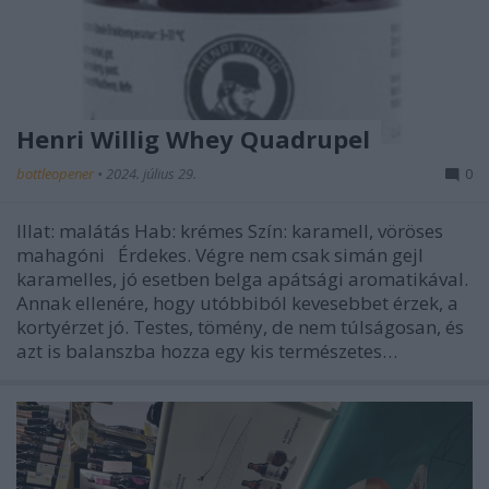
Henri Willig Whey Quadrupel
bottleopener
•
2024. július 29.
0
Illat: malátás Hab: krémes Szín: karamell, vöröses
mahagóni Érdekes. Végre nem csak simán gejl
karamelles, jó esetben belga apátsági aromatikával.
Annak ellenére, hogy utóbbiból kevesebbet érzek, a
kortyérzet jó. Testes, tömény, de nem túlságosan, és
azt is balanszba hozza egy kis természetes…