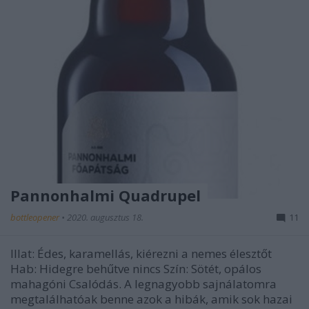
Pannonhalmi Quadrupel
bottleopener
•
2020. augusztus 18.
11
Illat: Édes, karamellás, kiérezni a nemes élesztőt
Hab: Hidegre behűtve nincs Szín: Sötét, opálos
mahagóni Csalódás. A legnagyobb sajnálatomra
megtalálhatóak benne azok a hibák, amik sok hazai