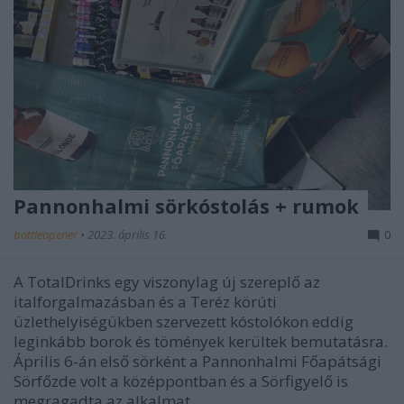
Pannonhalmi sörkóstolás + rumok
bottleopener
•
2023. április 16.
0
A TotalDrinks egy viszonylag új szereplő az
italforgalmazásban és a Teréz körúti
üzlethelyiségükben szervezett kóstolókon eddig
leginkább borok és tömények kerültek bemutatásra.
Április 6-án első sörként a Pannonhalmi Főapátsági
Sörfőzde volt a középpontban és a Sörfigyelő is
megragadta az alkalmat…