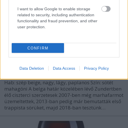
I want to allow Google to enable storage
related to security, including authentication
functionality and fraud prevention, and other
user protection.
CONFIRM
Zundert 10
bottleopener
•
2020. december 02.
0
Data Deletion
Data Access
Privacy Policy
Illat: savanykás, élesztős, kávés, enyhén alkoholos
Hab: szép beige, nagy, lágy, paplanos Szín: sötét
mahagóni A belga határ közelében lévő Zundertben
élő ciszterci szerzetesek 2007-ben még marhafarmot
üzemeltettek, 2013-ban pedig már bemutatták első
trappista sörüket, majd 2018-ban tesztünk…