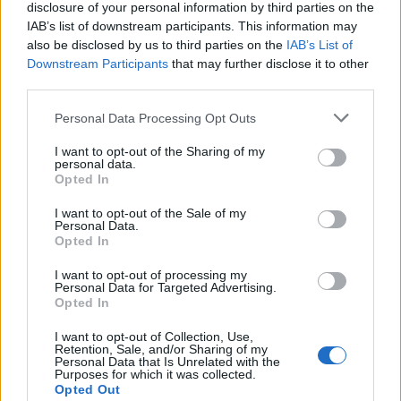
cappuccinos, nagyon lágy és selymes, kisebb-
disclosure of your personal information by third parties on the
nagyobb buborékokkal Szín: nem túl sötét barna
IAB’s list of downstream participants. This information may
also be disclosed by us to third parties on the
IAB’s List of
Üvegből jobban ízlik, mint csapról, ennek oka lehet a
Downstream Participants
that may further disclose it to other
más szénsav is. A kortyérzet sűrű, telt és a roppant
third parties.
gazdag ízvilág ellenére kerek. Jön bőséges
sötétkaramelles…
Please note that this website/app uses one or more Google
Personal Data Processing Opt Outs
services and may gather and store information including but
not limited to your visit or usage behaviour. You may click to
I want to opt-out of the Sharing of my
personal data.
grant or deny consent to Google and its third-party tags to
Opted In
use your data for below specified purposes in below Google
consent section.
I want to opt-out of the Sale of my
Personal Data.
Opted In
I want to opt-out of processing my
Personal Data for Targeted Advertising.
Opted In
I want to opt-out of Collection, Use,
Retention, Sale, and/or Sharing of my
Personal Data that Is Unrelated with the
Purposes for which it was collected.
Opted Out