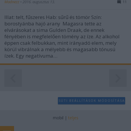
Madnezz
•
2016. augusztus 13.
11
Illat: telt, fűszeres Hab: sűrű és tömör Szín:
borostyánba hajó arany Magasra tette az
elvárásokat a sima Gulden Draak, de ennek
fényében is megfelelően tömény az íze. Az alkohol
éppen csak felbukkan, mint irányadó elem, mely
körül vibrálnak a mélyebb és magasabb tónusú
ízek. Egy negatívuma…
SÜTI BEÁLLÍTÁSOK MÓDOSÍTÁSA
mobil
|
teljes