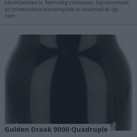
kézművesben is. Nem elég szénsavas. Sajnos emiatt
az ízintenzitása alacsonyabb az elvártnál és így
nem…
Gulden Draak 9000 Quadruple