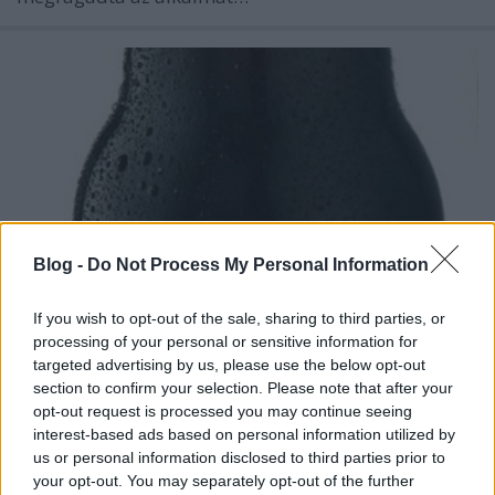
Blog -
Do Not Process My Personal Information
If you wish to opt-out of the sale, sharing to third parties, or
processing of your personal or sensitive information for
targeted advertising by us, please use the below opt-out
Val-Dieu Grand Cru quadrupel
section to confirm your selection. Please note that after your
opt-out request is processed you may continue seeing
bottleopener
•
2022. május 07.
0
interest-based ads based on personal information utilized by
us or personal information disclosed to third parties prior to
Illat: belga apátságos buké Hab: világos
your opt-out. You may separately opt-out of the further