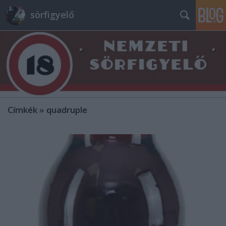
sörfigyelő
Címkék
»
quadruple