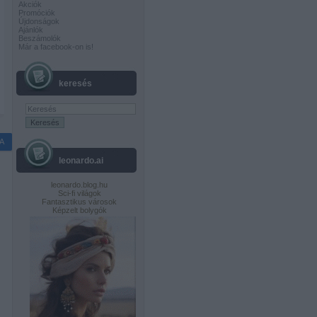
Akciók
Promóciók
Újdonságok
Ajánlók
Beszámolók
Már a facebook-on is!
keresés
A
leonardo.ai
leonardo.blog.hu
Sci-fi világok
Fantasztikus városok
Képzelt bolygók