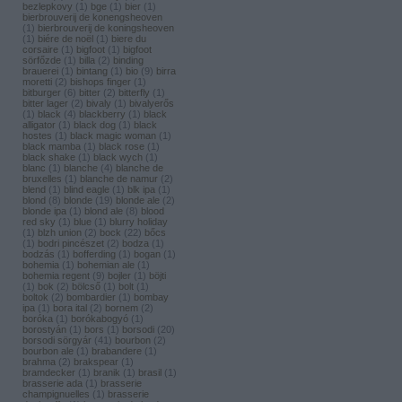
bezlepkovy
(
1
)
bge
(
1
)
bier
(
1
)
bierbrouverij de konengsheoven
(
1
)
bierbrouverij de koningsheoven
(
1
)
biére de noël
(
1
)
biere du
corsaire
(
1
)
bigfoot
(
1
)
bigfoot
sörfőzde
(
1
)
billa
(
2
)
binding
brauerei
(
1
)
bintang
(
1
)
bio
(
9
)
birra
moretti
(
2
)
bishops finger
(
1
)
bitburger
(
6
)
bitter
(
2
)
bitterfly
(
1
)
bitter lager
(
2
)
bivaly
(
1
)
bivalyerős
(
1
)
black
(
4
)
blackberry
(
1
)
black
alligator
(
1
)
black dog
(
1
)
black
hostes
(
1
)
black magic woman
(
1
)
black mamba
(
1
)
black rose
(
1
)
black shake
(
1
)
black wych
(
1
)
blanc
(
1
)
blanche
(
4
)
blanche de
bruxelles
(
1
)
blanche de namur
(
2
)
blend
(
1
)
blind eagle
(
1
)
blk ipa
(
1
)
blond
(
8
)
blonde
(
19
)
blonde ale
(
2
)
blonde ipa
(
1
)
blond ale
(
8
)
blood
red sky
(
1
)
blue
(
1
)
blurry holiday
(
1
)
blzh union
(
2
)
bock
(
22
)
bőcs
(
1
)
bodri pincészet
(
2
)
bodza
(
1
)
bodzás
(
1
)
bofferding
(
1
)
bogan
(
1
)
bohemia
(
1
)
bohemian ale
(
1
)
bohemia regent
(
9
)
bojler
(
1
)
böjti
(
1
)
bok
(
2
)
bölcső
(
1
)
bolt
(
1
)
boltok
(
2
)
bombardier
(
1
)
bombay
ipa
(
1
)
bora ital
(
2
)
bornem
(
2
)
boróka
(
1
)
borókabogyó
(
1
)
borostyán
(
1
)
bors
(
1
)
borsodi
(
20
)
borsodi sörgyár
(
41
)
bourbon
(
2
)
bourbon ale
(
1
)
brabandere
(
1
)
brahma
(
2
)
brakspear
(
1
)
bramdecker
(
1
)
branik
(
1
)
brasil
(
1
)
brasserie ada
(
1
)
brasserie
champignuelles
(
1
)
brasserie