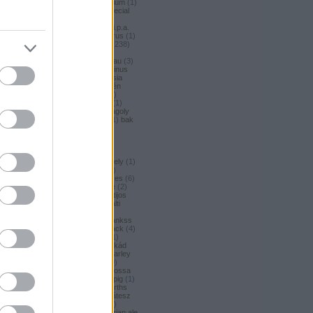
argus honey
(
1
)
argus premium
(
1
)
argus pšeničné
(
1
)
argus special
(
2
)
argus strong
(
1
)
argus
unfiltered
(
1
)
armbandusz k.i.p.a.
(
1
)
asahi
(
17
)
Asahi
(
3
)
asterus
(
1
)
ászok
(
3
)
aubel
(
2
)
auchan
(
238
)
auchan craft
(
1
)
aucjan
(
1
)
augsburger
(
4
)
augustinerbrau
(
3
)
aurora
(
1
)
ausztria
(
3
)
aventinus
(
2
)
ayinger
(
1
)
azarot
(
1
)
ázsia
(
12
)
ázsiai
(
2
)
azuga
(
1
)
az én
söröm
(
5
)
az ország söre
(
2
)
b*bop fermentory
(
2
)
Bäder
(
1
)
Bäder búza
(
1
)
bagoly
(
1
)
bagoly
BA
(
1
)
bajor
(
3
)
bajor búza
(
1
)
bak
(
8
)
bakalar
(
3
)
bakalár
(
3
)
bakancslista
(
1
)
baklava
(
1
)
baksör
(
1
)
balatoni
(
2
)
balatonszentgyörgyi
(
2
)
balatonszentgyörgyi sörműhely
(
1
)
balatonvilágosi
(
1
)
BaliHai
(
2
)
Balihai
(
2
)
Bali Hai
(
2
)
balkezes
(
6
)
balmacassie industrial estate
(
2
)
baltic
(
4
)
baltic porter
(
5
)
Baltijos
(
1
)
baltika
(
1
)
baltika 7
(
1
)
balti
porter
(
5
)
banana bread
(
1
)
banános
(
1
)
banghard
(
1
)
bankss
(
1
)
banskobystricky
(
2
)
barack
(
4
)
barackos
(
3
)
barátok söre
(
1
)
barbar
(
3
)
barcelona
(
1
)
barikád
(
1
)
barista
(
1
)
baristaut
(
1
)
barley
wine
(
2
)
barlog
(
3
)
barna
(
89
)
barna sör
(
51
)
baron
(
1
)
Barossa
(
1
)
Barossa Valley
(
1
)
barrelpig
(
1
)
barrel aged
(
2
)
barths
(
2
)
barths
extra strong
(
1
)
bartók delikátesz
(
61
)
bastards
(
1
)
baumax
(
1
)
Bavaria
(
3
)
bavaria
(
3
)
bavarian ale