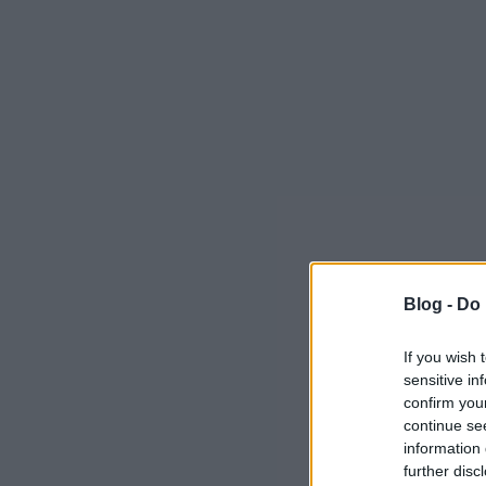
Blog -
Do 
If you wish 
sensitive in
confirm you
continue se
information 
further disc