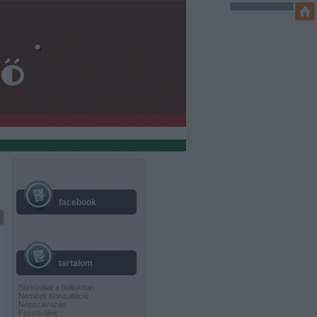
facebook
tartalom
Sörkínálat a boltokban
Nemzeti Konzultáció
Népszavazás
Fesztiválok