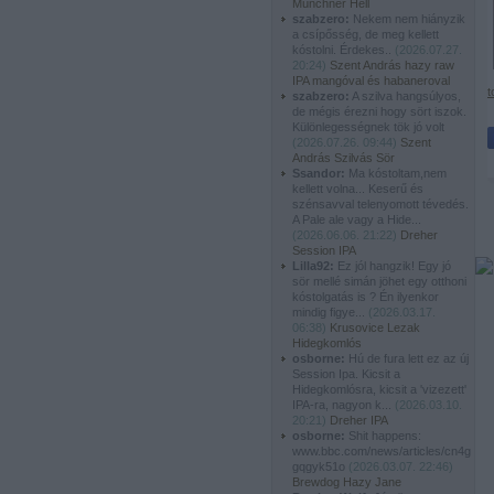
Münchner Hell
szabzero:
Nekem nem hiányzik
a csípősség, de meg kellett
kóstolni. Érdekes..
(
2026.07.27.
20:24
)
Szent András hazy raw
IPA mangóval és habaneroval
t
szabzero:
A szilva hangsúlyos,
de mégis érezni hogy sört iszok.
Különlegességnek tök jó volt
(
2026.07.26. 09:44
)
Szent
András Szilvás Sör
Ssandor:
Ma kóstoltam,nem
kellett volna... Keserű és
szénsavval telenyomott tévedés.
A Pale ale vagy a Hide...
(
2026.06.06. 21:22
)
Dreher
Session IPA
Lilla92:
Ez jól hangzik! Egy jó
sör mellé simán jöhet egy otthoni
kóstolgatás is ? Én ilyenkor
mindig figye...
(
2026.03.17.
06:38
)
Krusovice Lezak
Hidegkomlós
osborne:
Hú de fura lett ez az új
Session Ipa. Kicsit a
Hidegkomlósra, kicsit a 'vizezett'
IPA-ra, nagyon k...
(
2026.03.10.
20:21
)
Dreher IPA
osborne:
Shit happens:
www.bbc.com/news/articles/cn4g
gqgyk51o
(
2026.03.07. 22:46
)
Brewdog Hazy Jane