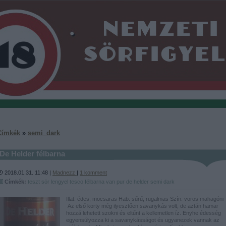
Címkék
»
semi_dark
De Helder félbarna
2018.01.31. 11:48 |
Madnezz
|
1
komment
Címkék:
teszt
sör
lengyel
tesco
félbarna
van pur
de helder
semi dark
Illat: édes, mocsaras Hab: sűrű, rugalmas Szín: vörös mahagóni
Az első korty még ilyesztően savanykás volt, de aztán hamar
hozzá lehetett szokni és eltűnt a kellemetlen íz. Enyhe édesség
egyensúlyozza ki a savanykásságot és ugyanezek vannak az