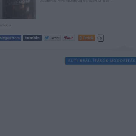
utóízben is. Mivel viszonylag híg, ezért az 'ízek'…
ovább »
Tetszik
0
SÜTI BEÁLLÍTÁSOK MÓDOSÍTÁS