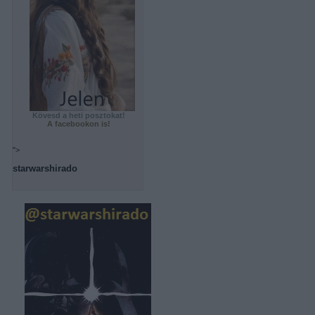
Kövesd a heti posztokat!
A facebookon is!
">
starwarshirado