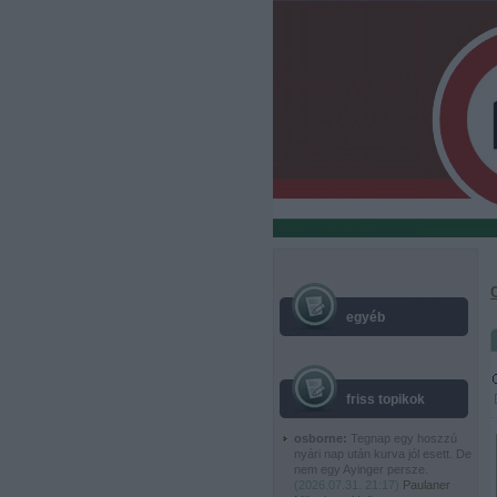
egyéb
friss topikok
osborne:
Tegnap egy hoszzú
nyári nap után kurva jól esett. De
nem egy Ayinger persze.
(
2026.07.31. 21:17
)
Paulaner