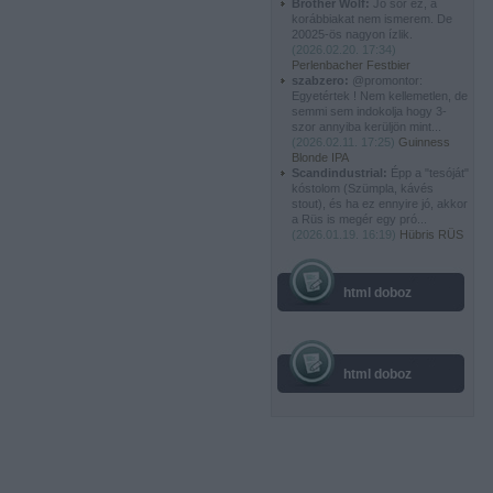
Brother Wolf:
Jó sör ez, a
korábbiakat nem ismerem. De
20025-ös nagyon ízlik.
(
2026.02.20. 17:34
)
Perlenbacher Festbier
szabzero:
@promontor:
Egyetértek ! Nem kellemetlen, de
semmi sem indokolja hogy 3-
szor annyiba kerüljön mint...
(
2026.02.11. 17:25
)
Guinness
Blonde IPA
Scandindustrial:
Épp a "tesóját"
kóstolom (Szümpla, kávés
stout), és ha ez ennyire jó, akkor
a Rüs is megér egy pró...
(
2026.01.19. 16:19
)
Hübris RÜS
html doboz
html doboz