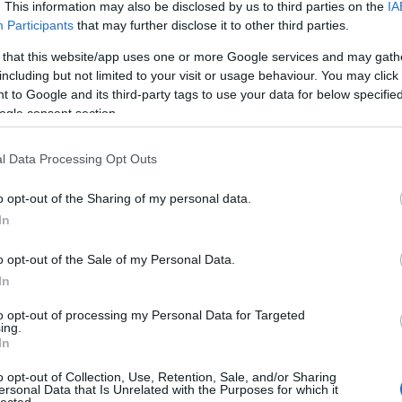
. This information may also be disclosed by us to third parties on the
IA
Participants
that may further disclose it to other third parties.
 that this website/app uses one or more Google services and may gath
including but not limited to your visit or usage behaviour. You may click 
 to Google and its third-party tags to use your data for below specifi
ogle consent section.
l Data Processing Opt Outs
o opt-out of the Sharing of my personal data.
In
o opt-out of the Sale of my Personal Data.
In
to opt-out of processing my Personal Data for Targeted
ing.
In
o opt-out of Collection, Use, Retention, Sale, and/or Sharing
ersonal Data that Is Unrelated with the Purposes for which it
lected.