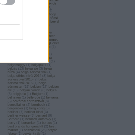
(
1
)
bavaria brouwerij
(
3
)
bavik-de
brabandere
(
1
)
bayreuther
(
1
)
bayreuther bierbrauerei ag.
(
4
)
bazooka
(
1
)
bazsalikom
(
1
)
bbop
(
1
)
be(er) cool
(
1
)
becks
(
1
)
bécsi
ászok
(
4
)
beer
(
2
)
beerci
(
1
)
beerd
brew design
(
1
)
beerfort
(
10
)
beerka
(
1
)
beerselection
(
2
)
beerside
(
6
)
beertailor
(
9
)
beer
board kft.
(
1
)
beer box
(
52
)
beer
burger barbecue
(
6
)
beer gourmet
(
11
)
beet
(
1
)
beetroot
(
1
)
beglücker
(
1
)
beharangozó
(
1
)
behemót
(
1
)
békésszentandrási
(
4
)
békésszentandrási szilvás
(
1
)
Belatiny
(
1
)
Belerose
(
1
)
belga
(
157
)
belgaco kft
(
87
)
belgák
(
1
)
belgameggy
(
1
)
belgapakk
(
1
)
belgás
(
13
)
belga ale
(
3
)
belga
búza
(
4
)
belga sörfesztivál
(
1
)
belga sörfesztivál 2014
(
3
)
belga
sörfesztivál 2015
(
2
)
belga
sörfesztivál 2016
(
1
)
belga
sörmester
(
15
)
belgian
(
17
)
belgian
ale
(
16
)
belgian blonde
(
8
)
belgica
(
3
)
belgijskie
(
1
)
Belgium
(
1
)
belhaven
(
1
)
belle-vue
(
1
)
belvárosi
(
6
)
belvárosi sörfesztivál
(
8
)
benediktiner
(
2
)
bergbock
(
1
)
bergenbier
(
1
)
berg könig
(
5
)
berliner
(
7
)
berliner kindl
(
3
)
berliner weisse
(
5
)
bernard
(
9
)
Bernard
(
1
)
bernard jantarovy
(
1
)
berry
(
1
)
berserker
(
1
)
berties
(
1
)
best brands hungária kft
(
2
)
best
market
(
1
)
beszámoló
(
25
)
betyár
fekete
(
1
)
betyár király
(
1
)