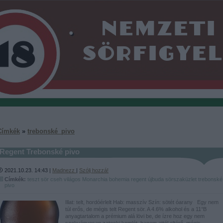
Címkék
»
trebonské_pivo
Regent Trebonské pivo
2021.10.23. 14:43 |
Madnezz
|
Szólj hozzá!
Címkék:
teszt
sör
cseh
világos
Monarchia
bohemia regent
újbuda sörszaküzlet
trebonské
pivo
Illat: telt, hordóérlelt Hab: masszív Szín: sötét óarany Egy nem
túl erős, de mégis telt Regent sör. A 4.6% alkohol és a 11°B
anyagtartalom a prémium alá lövi be, de ízre hoz egy nem
szokványosan zatecki komlót, hanem attól eltérő, mégis