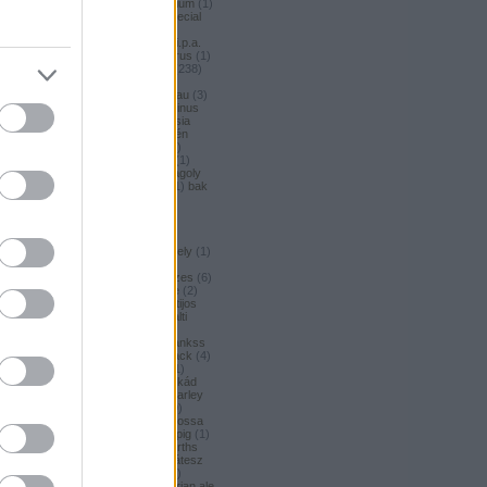
argus honey
(
1
)
argus premium
(
1
)
argus pšeničné
(
1
)
argus special
(
2
)
argus strong
(
1
)
argus
unfiltered
(
1
)
armbandusz k.i.p.a.
(
1
)
asahi
(
17
)
Asahi
(
3
)
asterus
(
1
)
ászok
(
3
)
aubel
(
2
)
auchan
(
238
)
auchan craft
(
1
)
aucjan
(
1
)
augsburger
(
4
)
augustinerbrau
(
3
)
aurora
(
1
)
ausztria
(
3
)
aventinus
(
2
)
ayinger
(
1
)
azarot
(
1
)
ázsia
(
12
)
ázsiai
(
2
)
azuga
(
1
)
az én
söröm
(
5
)
az ország söre
(
2
)
b*bop fermentory
(
2
)
Bäder
(
1
)
Bäder búza
(
1
)
bagoly
(
1
)
bagoly
BA
(
1
)
bajor
(
3
)
bajor búza
(
1
)
bak
(
8
)
bakalar
(
3
)
bakalár
(
3
)
bakancslista
(
1
)
baklava
(
1
)
baksör
(
1
)
balatoni
(
2
)
balatonszentgyörgyi
(
2
)
balatonszentgyörgyi sörműhely
(
1
)
balatonvilágosi
(
1
)
Balihai
(
2
)
BaliHai
(
2
)
Bali Hai
(
2
)
balkezes
(
6
)
balmacassie industrial estate
(
2
)
baltic
(
4
)
baltic porter
(
5
)
Baltijos
(
1
)
baltika
(
1
)
baltika 7
(
1
)
balti
porter
(
5
)
banana bread
(
1
)
banános
(
1
)
banghard
(
1
)
bankss
(
1
)
banskobystricky
(
2
)
barack
(
4
)
barackos
(
3
)
barátok söre
(
1
)
barbar
(
3
)
barcelona
(
1
)
barikád
(
1
)
barista
(
1
)
baristaut
(
1
)
barley
wine
(
2
)
barlog
(
3
)
barna
(
89
)
barna sör
(
51
)
baron
(
1
)
Barossa
(
1
)
Barossa Valley
(
1
)
barrelpig
(
1
)
barrel aged
(
2
)
barths
(
2
)
barths
extra strong
(
1
)
bartók delikátesz
(
61
)
bastards
(
1
)
baumax
(
1
)
Bavaria
(
3
)
bavaria
(
3
)
bavarian ale