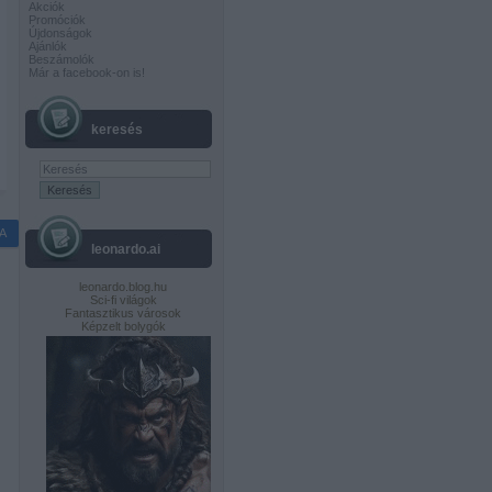
Akciók
Promóciók
Újdonságok
Ajánlók
Beszámolók
Már a facebook-on is!
keresés
A
leonardo.ai
leonardo.blog.hu
Sci-fi világok
Fantasztikus városok
Képzelt bolygók