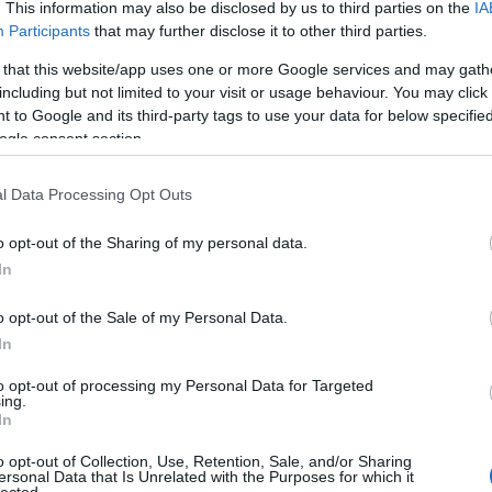
. This information may also be disclosed by us to third parties on the
IA
Participants
that may further disclose it to other third parties.
 that this website/app uses one or more Google services and may gath
including but not limited to your visit or usage behaviour. You may click 
 to Google and its third-party tags to use your data for below specifi
ogle consent section.
l Data Processing Opt Outs
o opt-out of the Sharing of my personal data.
In
o opt-out of the Sale of my Personal Data.
In
to opt-out of processing my Personal Data for Targeted
ing.
In
o opt-out of Collection, Use, Retention, Sale, and/or Sharing
ersonal Data that Is Unrelated with the Purposes for which it
lected.