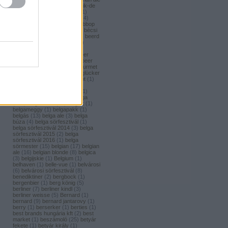
(
1
)
bavaria brouwerij
(
3
)
bavik-de
brabandere
(
1
)
bayreuther
(
1
)
bayreuther bierbrauerei ag.
(
4
)
bazooka
(
1
)
bazsalikom
(
1
)
bbop
(
1
)
be(er) cool
(
1
)
becks
(
1
)
bécsi
ászok
(
4
)
beer
(
2
)
beerci
(
1
)
beerd
brew design
(
1
)
beerfort
(
10
)
beerka
(
1
)
beerselection
(
2
)
beerside
(
6
)
beertailor
(
9
)
beer
board kft.
(
1
)
beer box
(
52
)
beer
burger barbecue
(
6
)
beer gourmet
(
11
)
beet
(
1
)
beetroot
(
1
)
beglücker
(
1
)
beharangozó
(
1
)
behemót
(
1
)
békésszentandrási
(
4
)
békésszentandrási szilvás
(
1
)
Belatiny
(
1
)
Belerose
(
1
)
belga
(
157
)
belgaco kft
(
87
)
belgák
(
1
)
belgameggy
(
1
)
belgapakk
(
1
)
belgás
(
13
)
belga ale
(
3
)
belga
búza
(
4
)
belga sörfesztivál
(
1
)
belga sörfesztivál 2014
(
3
)
belga
sörfesztivál 2015
(
2
)
belga
sörfesztivál 2016
(
1
)
belga
sörmester
(
15
)
belgian
(
17
)
belgian
ale
(
16
)
belgian blonde
(
8
)
belgica
(
3
)
belgijskie
(
1
)
Belgium
(
1
)
belhaven
(
1
)
belle-vue
(
1
)
belvárosi
(
6
)
belvárosi sörfesztivál
(
8
)
benediktiner
(
2
)
bergbock
(
1
)
bergenbier
(
1
)
berg könig
(
5
)
berliner
(
7
)
berliner kindl
(
3
)
berliner weisse
(
5
)
Bernard
(
1
)
bernard
(
9
)
bernard jantarovy
(
1
)
berry
(
1
)
berserker
(
1
)
berties
(
1
)
best brands hungária kft
(
2
)
best
market
(
1
)
beszámoló
(
25
)
betyár
fekete
(
1
)
betyár király
(
1
)