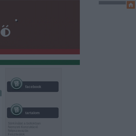
facebook
tartalom
Sörkínálat a boltokban
Nemzeti Konzultáció
Népszavazás
Fesztiválok