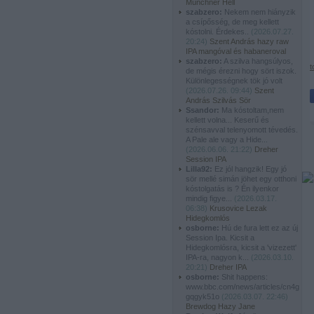
Münchner Hell
szabzero:
Nekem nem hiányzik
a csípősség, de meg kellett
kóstolni. Érdekes..
(
2026.07.27.
20:24
)
Szent András hazy raw
IPA mangóval és habaneroval
szabzero:
A szilva hangsúlyos,
t
de mégis érezni hogy sört iszok.
Különlegességnek tök jó volt
(
2026.07.26. 09:44
)
Szent
András Szilvás Sör
Ssandor:
Ma kóstoltam,nem
kellett volna... Keserű és
szénsavval telenyomott tévedés.
A Pale ale vagy a Hide...
(
2026.06.06. 21:22
)
Dreher
Session IPA
Lilla92:
Ez jól hangzik! Egy jó
sör mellé simán jöhet egy otthoni
kóstolgatás is ? Én ilyenkor
mindig figye...
(
2026.03.17.
06:38
)
Krusovice Lezak
Hidegkomlós
osborne:
Hú de fura lett ez az új
Session Ipa. Kicsit a
Hidegkomlósra, kicsit a 'vizezett'
IPA-ra, nagyon k...
(
2026.03.10.
20:21
)
Dreher IPA
osborne:
Shit happens:
www.bbc.com/news/articles/cn4g
gqgyk51o
(
2026.03.07. 22:46
)
Brewdog Hazy Jane