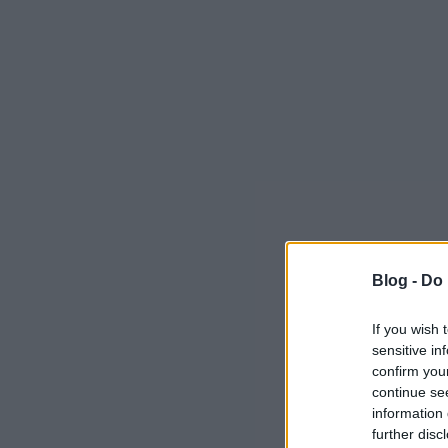
Blog -
Do 
If you wish 
sensitive in
confirm you
continue se
information 
further disc