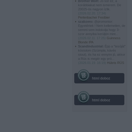
Brother Wolf:
Jó sör ez, a
korábbiakat nem ismerem. De
20025-ös nagyon ízlik.
(
2026.02.20. 17:34
)
Perlenbacher Festbier
szabzero:
@promontor:
Egyetértek ! Nem kellemetlen, de
semmi sem indokolja hogy 3-
szor annyiba kerüljön mint...
(
2026.02.11. 17:25
)
Guinness
Blonde IPA
Scandindustrial:
Épp a "tesóját"
kóstolom (Szümpla, kávés
stout), és ha ez ennyire jó, akkor
a Rüs is megér egy pró...
(
2026.01.19. 16:19
)
Hübris RÜS
html doboz
html doboz