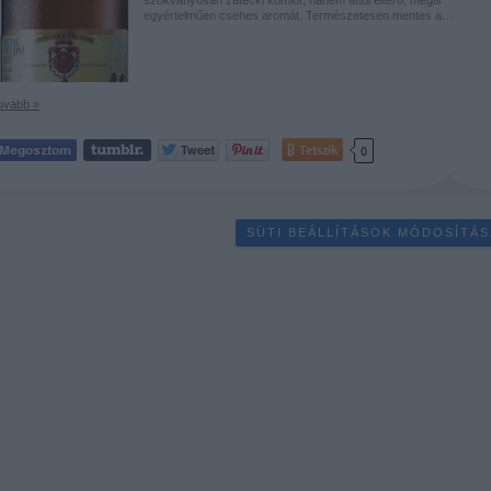
egyértelműen csehes aromát. Természetesen mentes a…
ovább »
Tetszik
0
SÜTI BEÁLLÍTÁSOK MÓDOSÍTÁS