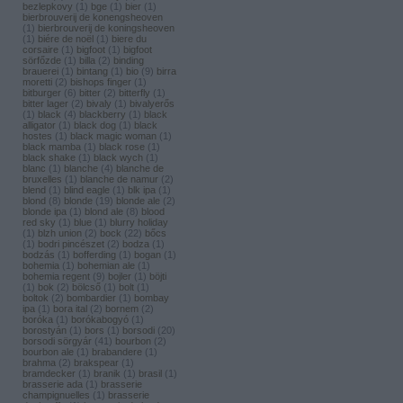
bezlepkovy
(
1
)
bge
(
1
)
bier
(
1
)
bierbrouverij de konengsheoven
(
1
)
bierbrouverij de koningsheoven
(
1
)
biére de noël
(
1
)
biere du
corsaire
(
1
)
bigfoot
(
1
)
bigfoot
sörfőzde
(
1
)
billa
(
2
)
binding
brauerei
(
1
)
bintang
(
1
)
bio
(
9
)
birra
moretti
(
2
)
bishops finger
(
1
)
bitburger
(
6
)
bitter
(
2
)
bitterfly
(
1
)
bitter lager
(
2
)
bivaly
(
1
)
bivalyerős
(
1
)
black
(
4
)
blackberry
(
1
)
black
alligator
(
1
)
black dog
(
1
)
black
hostes
(
1
)
black magic woman
(
1
)
black mamba
(
1
)
black rose
(
1
)
black shake
(
1
)
black wych
(
1
)
blanc
(
1
)
blanche
(
4
)
blanche de
bruxelles
(
1
)
blanche de namur
(
2
)
blend
(
1
)
blind eagle
(
1
)
blk ipa
(
1
)
blond
(
8
)
blonde
(
19
)
blonde ale
(
2
)
blonde ipa
(
1
)
blond ale
(
8
)
blood
red sky
(
1
)
blue
(
1
)
blurry holiday
(
1
)
blzh union
(
2
)
bock
(
22
)
bőcs
(
1
)
bodri pincészet
(
2
)
bodza
(
1
)
bodzás
(
1
)
bofferding
(
1
)
bogan
(
1
)
bohemia
(
1
)
bohemian ale
(
1
)
bohemia regent
(
9
)
bojler
(
1
)
böjti
(
1
)
bok
(
2
)
bölcső
(
1
)
bolt
(
1
)
boltok
(
2
)
bombardier
(
1
)
bombay
ipa
(
1
)
bora ital
(
2
)
bornem
(
2
)
boróka
(
1
)
borókabogyó
(
1
)
borostyán
(
1
)
bors
(
1
)
borsodi
(
20
)
borsodi sörgyár
(
41
)
bourbon
(
2
)
bourbon ale
(
1
)
brabandere
(
1
)
brahma
(
2
)
brakspear
(
1
)
bramdecker
(
1
)
branik
(
1
)
brasil
(
1
)
brasserie ada
(
1
)
brasserie
champignuelles
(
1
)
brasserie