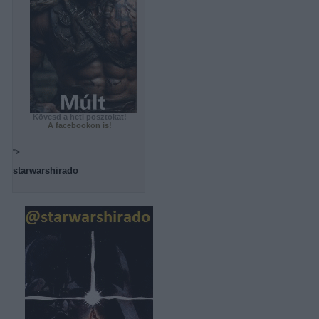
Kövesd a heti posztokat!
A facebookon is!
">
starwarshirado