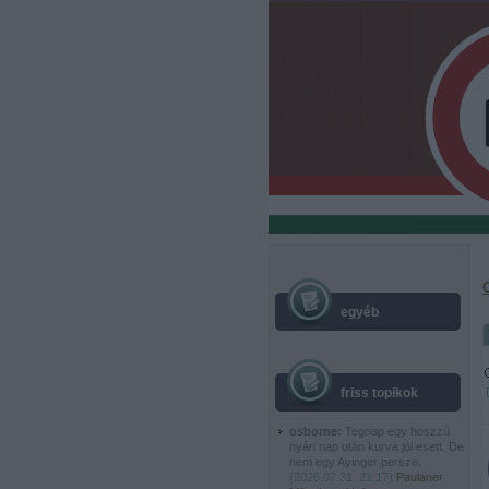
egyéb
friss topikok
osborne:
Tegnap egy hoszzú
nyári nap után kurva jól esett. De
nem egy Ayinger persze.
(
2026.07.31. 21:17
)
Paulaner