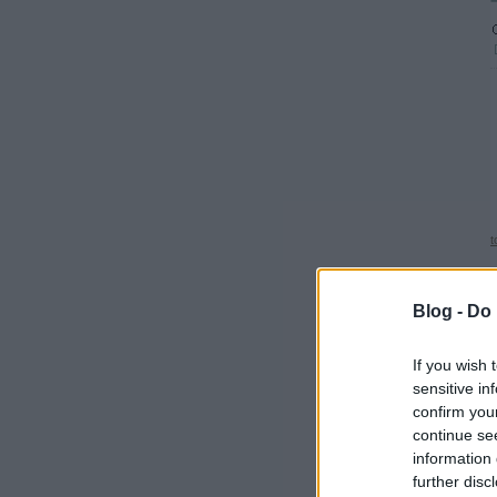
t
Blog -
Do 
If you wish 
sensitive in
confirm you
continue se
information 
further disc