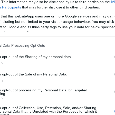
. This information may also be disclosed by us to third parties on the
IA
érzést, inkább frissítően savanykás és komlós, mint malátás. Va
egy kis kellerbier jellege is, azaz én elhinném, hogy a pincéből
Participants
that may further disclose it to other third parties.
felgurított hordóból származik. Oda kell rá…
 that this website/app uses one or more Google services and may gath
including but not limited to your visit or usage behaviour. You may click 
 to Google and its third-party tags to use your data for below specifi
ovább »
ogle consent section.
Tetszik
0
l Data Processing Opt Outs
o opt-out of the Sharing of my personal data.
Szarvasi Zwickl
In
2017.08.02. 09:54 |
Madnezz
|
2
komment
Címkék:
teszt
magyar
sör
kézműves
szűretlen
favágó
szarvasi
zwickl
szarvasi atta kft
o opt-out of the Sale of my Personal Data.
bartók delikátesz
In
Illat: száraz németes Hab: sűrű, puha Szín: arany Két éve ittam
legutóbb és majdnem ugyanilyen volt, a mostani enyhén
to opt-out of processing my Personal Data for Targeted
savanykás ízt leszámítva. Teljesen jó ivósör, jóindulatúan
ing.
semleges és mivel szűretlen, így teltnek érezni, de sajnos
In
ezeken túl nem mutat semmit. Az eddig kóstolt Szarvasi…
o opt-out of Collection, Use, Retention, Sale, and/or Sharing
ersonal Data that Is Unrelated with the Purposes for which it
lected.