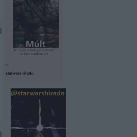
Kövesd a heti posztokat!
A facebookon is!
">
starwarshirado