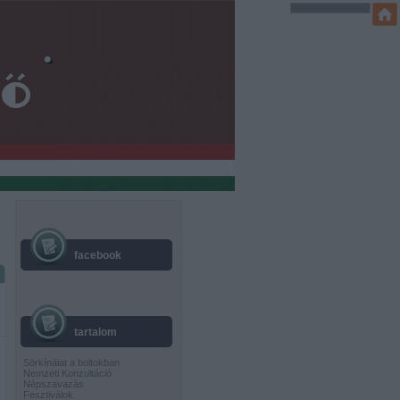
facebook
tartalom
Sörkínálat a boltokban
Nemzeti Konzultáció
Népszavazás
Fesztiválok