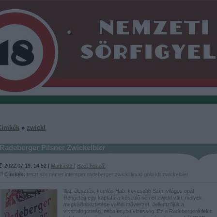
Címkék
»
zwickl
Radeberger Pilsner Zwickelbier
2022.07.19. 14:52 |
Madnezz
|
Szólj hozzá!
Címkék:
teszt
sör
német
interspar
radeberger
zwickl
liquid gold kft
zwickelbier
Illat: élesztős, komlós Hab: kevesebb Szín: világos opál
Rengeteg egy kaptafára készülő német zwickl van, melyek
megkülönböztetése valódi művészet. Jellemzőjük a
visszafogottság, néha enyhe vizesség. Ez a Radebergeré felett