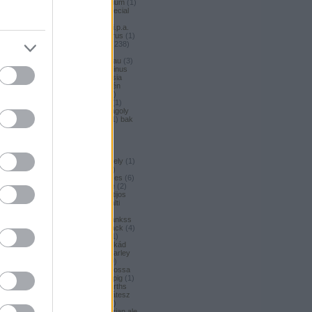
argus honey
(
1
)
argus premium
(
1
)
argus pšeničné
(
1
)
argus special
(
2
)
argus strong
(
1
)
argus
unfiltered
(
1
)
armbandusz k.i.p.a.
(
1
)
asahi
(
17
)
Asahi
(
3
)
asterus
(
1
)
ászok
(
3
)
aubel
(
2
)
auchan
(
238
)
auchan craft
(
1
)
aucjan
(
1
)
augsburger
(
4
)
augustinerbrau
(
3
)
aurora
(
1
)
ausztria
(
3
)
aventinus
(
2
)
ayinger
(
1
)
azarot
(
1
)
ázsia
(
12
)
ázsiai
(
2
)
azuga
(
1
)
az én
söröm
(
5
)
az ország söre
(
2
)
A
b*bop fermentory
(
2
)
Bäder
(
1
)
Bäder búza
(
1
)
bagoly
(
1
)
bagoly
BA
(
1
)
bajor
(
3
)
bajor búza
(
1
)
bak
(
8
)
bakalar
(
3
)
bakalár
(
3
)
bakancslista
(
1
)
baklava
(
1
)
baksör
(
1
)
balatoni
(
2
)
balatonszentgyörgyi
(
2
)
balatonszentgyörgyi sörműhely
(
1
)
balatonvilágosi
(
1
)
BaliHai
(
2
)
Balihai
(
2
)
Bali Hai
(
2
)
balkezes
(
6
)
balmacassie industrial estate
(
2
)
baltic
(
4
)
baltic porter
(
5
)
Baltijos
(
1
)
baltika
(
1
)
baltika 7
(
1
)
balti
porter
(
5
)
banana bread
(
1
)
banános
(
1
)
banghard
(
1
)
bankss
(
1
)
banskobystricky
(
2
)
barack
(
4
)
barackos
(
3
)
barátok söre
(
1
)
barbar
(
3
)
barcelona
(
1
)
barikád
(
1
)
barista
(
1
)
baristaut
(
1
)
barley
wine
(
2
)
barlog
(
3
)
barna
(
89
)
barna sör
(
51
)
baron
(
1
)
Barossa
(
1
)
Barossa Valley
(
1
)
barrelpig
(
1
)
barrel aged
(
2
)
barths
(
2
)
barths
extra strong
(
1
)
bartók delikátesz
(
61
)
bastards
(
1
)
baumax
(
1
)
bavaria
(
3
)
Bavaria
(
3
)
bavarian ale