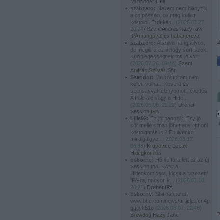
Münchner Hell
szabzero:
Nekem nem hiányzik
a csípősség, de meg kellett
kóstolni. Érdekes..
(
2026.07.27.
20:24
)
Szent András hazy raw
IPA mangóval és habaneroval
t
szabzero:
A szilva hangsúlyos,
de mégis érezni hogy sört iszok.
Különlegességnek tök jó volt
(
2026.07.26. 09:44
)
Szent
András Szilvás Sör
Ssandor:
Ma kóstoltam,nem
kellett volna... Keserű és
szénsavval telenyomott tévedés.
A Pale ale vagy a Hide...
(
2026.06.06. 21:22
)
Dreher
Session IPA
Lilla92:
Ez jól hangzik! Egy jó
sör mellé simán jöhet egy otthoni
kóstolgatás is ? Én ilyenkor
mindig figye...
(
2026.03.17.
06:38
)
Krusovice Lezak
Hidegkomlós
osborne:
Hú de fura lett ez az új
Session Ipa. Kicsit a
Hidegkomlósra, kicsit a 'vizezett'
IPA-ra, nagyon k...
(
2026.03.10.
20:21
)
Dreher IPA
osborne:
Shit happens:
www.bbc.com/news/articles/cn4g
gqgyk51o
(
2026.03.07. 22:46
)
t
Brewdog Hazy Jane