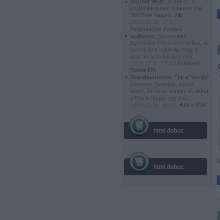
Brother Wolf:
Jó sör ez, a
korábbiakat nem ismerem. De
20025-ös nagyon ízlik.
(
2026.02.20. 17:34
)
Perlenbacher Festbier
szabzero:
@promontor:
Egyetértek ! Nem kellemetlen, de
semmi sem indokolja hogy 3-
szor annyiba kerüljön mint...
(
2026.02.11. 17:25
)
Guinness
Blonde IPA
Scandindustrial:
Épp a "tesóját"
kóstolom (Szümpla, kávés
stout), és ha ez ennyire jó, akkor
a Rüs is megér egy pró...
(
2026.01.19. 16:19
)
Hübris RÜS
html doboz
t
html doboz