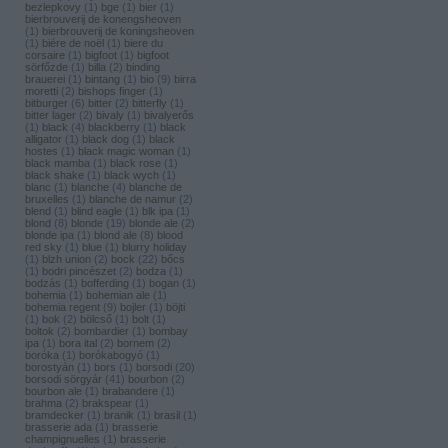
bezlepkovy
(
1
)
bge
(
1
)
bier
(
1
)
bierbrouverij de konengsheoven
(
1
)
bierbrouverij de koningsheoven
(
1
)
biére de noël
(
1
)
biere du
corsaire
(
1
)
bigfoot
(
1
)
bigfoot
sörfőzde
(
1
)
billa
(
2
)
binding
brauerei
(
1
)
bintang
(
1
)
bio
(
9
)
birra
moretti
(
2
)
bishops finger
(
1
)
bitburger
(
6
)
bitter
(
2
)
bitterfly
(
1
)
bitter lager
(
2
)
bivaly
(
1
)
bivalyerős
(
1
)
black
(
4
)
blackberry
(
1
)
black
alligator
(
1
)
black dog
(
1
)
black
hostes
(
1
)
black magic woman
(
1
)
black mamba
(
1
)
black rose
(
1
)
black shake
(
1
)
black wych
(
1
)
blanc
(
1
)
blanche
(
4
)
blanche de
bruxelles
(
1
)
blanche de namur
(
2
)
blend
(
1
)
blind eagle
(
1
)
blk ipa
(
1
)
blond
(
8
)
blonde
(
19
)
blonde ale
(
2
)
blonde ipa
(
1
)
blond ale
(
8
)
blood
red sky
(
1
)
blue
(
1
)
blurry holiday
(
1
)
blzh union
(
2
)
bock
(
22
)
bőcs
(
1
)
bodri pincészet
(
2
)
bodza
(
1
)
bodzás
(
1
)
bofferding
(
1
)
bogan
(
1
)
bohemia
(
1
)
bohemian ale
(
1
)
bohemia regent
(
9
)
bojler
(
1
)
böjti
(
1
)
bok
(
2
)
bölcső
(
1
)
bolt
(
1
)
boltok
(
2
)
bombardier
(
1
)
bombay
ipa
(
1
)
bora ital
(
2
)
bornem
(
2
)
boróka
(
1
)
borókabogyó
(
1
)
borostyán
(
1
)
bors
(
1
)
borsodi
(
20
)
borsodi sörgyár
(
41
)
bourbon
(
2
)
bourbon ale
(
1
)
brabandere
(
1
)
brahma
(
2
)
brakspear
(
1
)
bramdecker
(
1
)
branik
(
1
)
brasil
(
1
)
brasserie ada
(
1
)
brasserie
champignuelles
(
1
)
brasserie