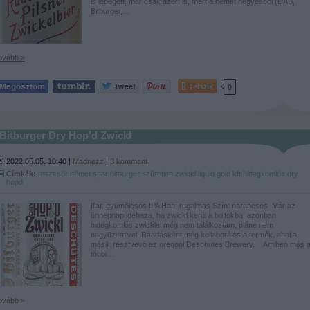
is lebegett, már csak azért is, mert a német négyesből (DAB,
Bitburger,…
ovább »
Tetszik
0
Bitburger Dry Hop'd Zwickl
2022.05.05. 10:40 |
Madnezz
|
3
komment
Címkék:
teszt
sör
német
spar
bitburger
szűretlen
zwickl
liquid gold kft
hidegkomlós
dry
hopd
Illat: gyümölcsös IPA Hab: rugalmas Szín: narancsos Már az
ünnepnap idehaza, ha zwickl kerül a boltokba, azonban
hidegkomlós zwicklel még nem találkoztam, pláne nem
nagyüzemivel. Ráadásként még kollaborálós a termék, ahol a
másik résztvevő az oregoni Deschutes Brewery. Amiben más 
többi…
ovább »