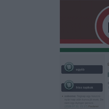
egyéb
friss topikok
osborne:
Tegnap egy hoszzú
nyári nap után kurva jól esett. De
nem egy Ayinger persze.
(
2026.07.31. 21:17
)
Paulaner