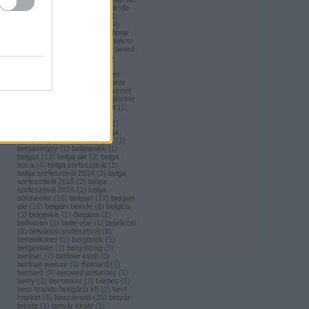
(
1
)
bavaria brouwerij
(
3
)
bavik-de
brabandere
(
1
)
bayreuther
(
1
)
bayreuther bierbrauerei ag.
(
4
)
bazooka
(
1
)
bazsalikom
(
1
)
bbop
(
1
)
be(er) cool
(
1
)
becks
(
1
)
bécsi
ászok
(
4
)
beer
(
2
)
beerci
(
1
)
beerd
brew design
(
1
)
beerfort
(
10
)
beerka
(
1
)
beerselection
(
2
)
beerside
(
6
)
beertailor
(
9
)
beer
board kft.
(
1
)
beer box
(
52
)
beer
burger barbecue
(
6
)
beer gourmet
(
11
)
beet
(
1
)
beetroot
(
1
)
beglücker
(
1
)
beharangozó
(
1
)
behemót
(
1
)
békésszentandrási
(
4
)
békésszentandrási szilvás
(
1
)
Belatiny
(
1
)
Belerose
(
1
)
belga
(
157
)
belgaco kft
(
87
)
belgák
(
1
)
belgameggy
(
1
)
belgapakk
(
1
)
belgás
(
13
)
belga ale
(
3
)
belga
búza
(
4
)
belga sörfesztivál
(
1
)
belga sörfesztivál 2014
(
3
)
belga
sörfesztivál 2015
(
2
)
belga
sörfesztivál 2016
(
1
)
belga
sörmester
(
15
)
belgian
(
17
)
belgian
ale
(
16
)
belgian blonde
(
8
)
belgica
(
3
)
belgijskie
(
1
)
Belgium
(
1
)
belhaven
(
1
)
belle-vue
(
1
)
belvárosi
(
6
)
belvárosi sörfesztivál
(
8
)
benediktiner
(
2
)
bergbock
(
1
)
bergenbier
(
1
)
berg könig
(
5
)
berliner
(
7
)
berliner kindl
(
3
)
berliner weisse
(
5
)
Bernard
(
1
)
bernard
(
9
)
bernard jantarovy
(
1
)
berry
(
1
)
berserker
(
1
)
berties
(
1
)
best brands hungária kft
(
2
)
best
market
(
1
)
beszámoló
(
25
)
betyár
fekete
(
1
)
betyár király
(
1
)